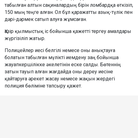
табылған алтын сақиналардың бірін ломбардқа өткізіп,
150 мың теңге алған. Ол бұл қаражатты азық-түлік пен
дәрі-дәрмек сатып алуға жұмсаған.
Қазір қылмыстық іс бойынша қажетті тергеу амалдары
жүргізіліп жатыр.
Полицейлер иесі белгілі немесе оны анықтауға
болатын табылған мүлікті иемдену заң бойынша
жауапкершілікке әкелетінін еске салды. Бөтеннің
затын тауып алған жағдайда оны дереу иесіне
қайтаруға әрекет жасау немесе жақын жердегі
полиция бөліміне тапсыру қажет.