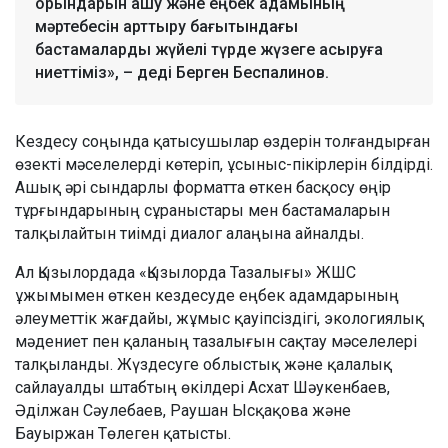
орындарын ашу және еңбек адамының
мәртебесін арттыру бағытындағы
бастамаларды жүйелі түрде жүзеге асыруға
ниеттіміз», – деді Берген Беспалинов.
Кездесу соңында қатысушылар өздерін толғандырған
өзекті мәселелерді көтеріп, ұсыныс-пікірлерін білдірді.
Ашық әрі сындарлы форматта өткен басқосу өңір
тұрғындарының сұраныстары мен бастамаларын
талқылайтын тиімді диалог алаңына айналды.
Ал Қызылордада «Қызылорда Тазалығы» ЖШС
ұжымымен өткен кездесуде еңбек адамдарының
әлеуметтік жағдайы, жұмыс қауіпсіздігі, экологиялық
мәдениет пен қаланың тазалығын сақтау мәселелері
талқыланды. Жүздесуге облыстық және қалалық
сайлауалды штабтың өкілдері Асхат Шәукенбаев,
Әділжан Сәулебаев, Раушан Ысқақова және
Бауыржан Төлеген қатысты.