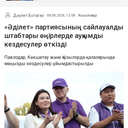
Дәулет Ботагөз
08.08.2026, 12:08
Жаңалықтар
«Әділет» партиясының сайлауалды
штабтары өңірлерде ауқымды
кездесулер өткізді
Павлодар, Көкшетау және Қызылорда қалаларында
маңызды кездесулер ұйымдастырылды