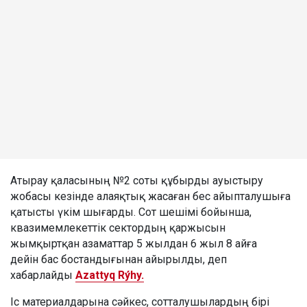
Атырау қаласының №2 соты құбырды ауыстыру
жобасы кезінде алаяқтық жасаған бес айыпталушыға
қатысты үкім шығарды. Сот шешімі бойынша,
квазимемлекеттік сектордың қаржысын
жымқыртқан азаматтар 5 жылдан 6 жыл 8 айға
дейін бас бостандығынан айырылды, деп
хабарлайды
Azattyq Rýhy.
Іс материалдарына сәйкес, сотталушылардың бірі