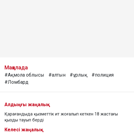
Мақалада
#Ақмола облысы
#алтын
#ұрлық
#полиция
#Ломбард
Алдыңғы жаңалық
Қарағандыда қызметтік ит жоғалып кеткен 18 жастағы
қызды тауып берді
Келесі жаңалық