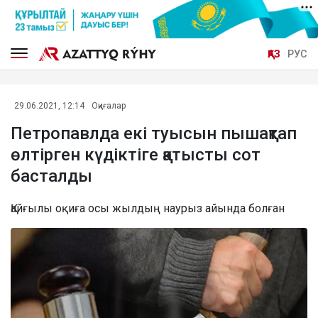
ҚАЗ
РУС
29.06.2021, 12:14
Оқиғалар
Петропавлда екі туысын пышақтап
өлтірген күдіктіге қатысты сот
басталды
Қайғылы оқиға осы жылдың наурыз айында болған