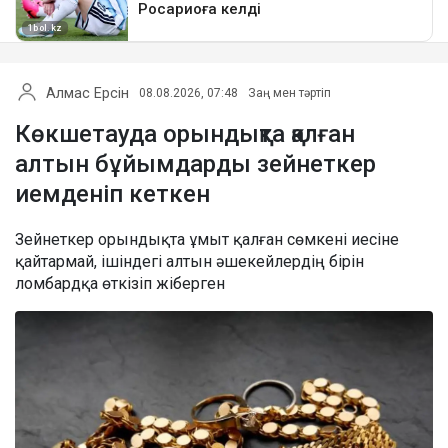
Алмас Ерсін
08.08.2026, 07:48
Заң мен тәртіп
Көкшетауда орындықта қалған
алтын бұйымдарды зейнеткер
иемденіп кеткен
Зейнеткер орындықта ұмыт қалған сөмкені иесіне
қайтармай, ішіндегі алтын әшекейлердің бірін
ломбардқа өткізіп жіберген