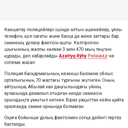
Көкшетау полицейлері ішінде алтын әшекейлер, ұялы
телефон, қол сағаты және басқа да жеке заттары бар
сөмкенің ұрлану фактісін ашты. Келтірілген
шығынның жалпы көлемі 3 млн 470 мың теңгені
құрады, деп хабарлайды
Azattyq Rýhy
Polisia.kz
-ке
сілтеме жасап.
Полиция басқармасының кезекші бөліміне облыс
орталығының 70 жастағы тұрғыны жүгінген. Оның
айтуынша, Абылай хан даңғылындағы үйінің
ауласында демалып отырған кезде сөмкесін
орындықта ұмытып кеткен. Біраз уақыттан кейін қайта
оралғанда, сөмке орнында болмаған.
Оқиға бойынша ұрлық фактісімен сотқа дейінгі тергеу
басталды.