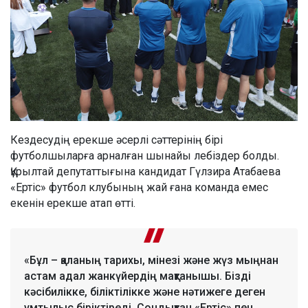
Кездесудің ерекше әсерлі сәттерінің бірі
футболшыларға арналған шынайы лебіздер болды.
Құрылтай депутаттығына кандидат Гүлзира Атабаева
«Ертіс» футбол клубының жай ғана команда емес
екенін ерекше атап өтті.
«Бұл – қаланың тарихы, мінезі және жүз мыңнан
астам адал жанкүйердің мақтанышы. Бізді
кәсібилікке, біліктілікке және нәтижеге деген
ұмтылыс біріктіреді. Сондықтан «Ертіс» пен