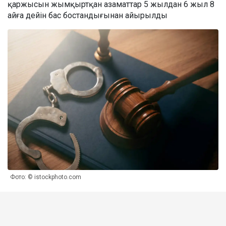
қаржысын жымқыртқан азаматтар 5 жылдан 6 жыл 8
айға дейін бас бостандығынан айырылды
Фото: © istockphoto.com