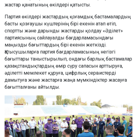
жастар қанатының өкілдері қатысты.
Партия өкілдері жастардың қоғамдық бастамалардың
басты қозғаушы күштерінің бірі екенін атап өтіп,
спортты және дарынды жастарды қолдау «Әділет»
партиясының сайлауалды бағдарламасындағы
маңызды бағыттардың бірі екенін жеткізді.
Қатысушыларға партия бағдарламасының негізгі
бағыттары таныстырылып, ондағы барлық бастамалар
қазақстандықтардың өмір сүру сапасын арттыруға,
әділетті мемлекет құруға, цифрлық сервистерді
дамытуға және жастарға жаңа мүмкіндіктер жасауға
бағытталғаны айтылды.