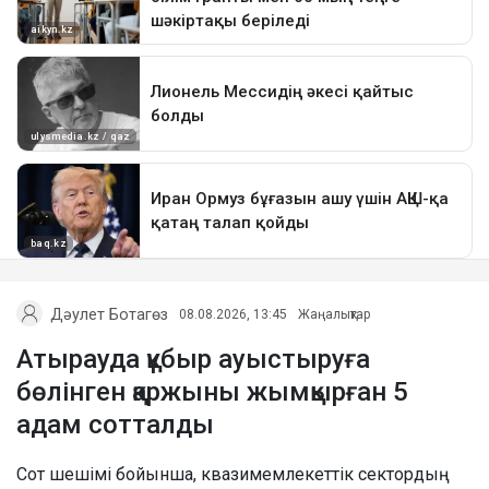
Дәулет Ботагөз
08.08.2026, 13:45
Жаңалықтар
Атырауда құбыр ауыстыруға
бөлінген қаржыны жымқырған 5
адам сотталды
Сот шешімі бойынша, квазимемлекеттік сектордың