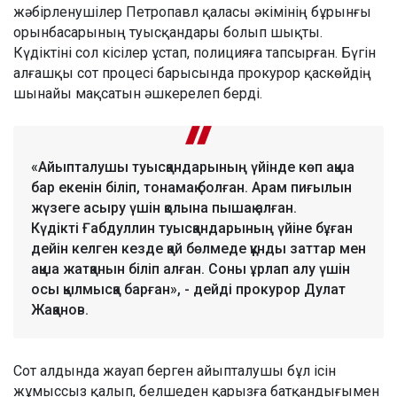
жәбірленушілер Петропавл қаласы әкімінің бұрынғы
орынбасарының туысқандары болып шықты.
Күдіктіні сол кісілер ұстап, полицияға тапсырған. Бүгін
алғашқы сот процесі барысында прокурор қаскөйдің
шынайы мақсатын әшкерелеп берді.
«Айыпталушы туысқандарының үйінде көп ақша
бар екенін біліп, тонамақ болған. Арам пиғылын
жүзеге асыру үшін қолына пышақ алған.
Күдікті Ғабдуллин туысқандарының үйіне бұған
дейін келген кезде қай бөлмеде құнды заттар мен
ақша жатқанын біліп алған. Соны ұрлап алу үшін
осы қылмысқа барған», - дейді прокурор Дулат
Жақанов.
Сот алдында жауап берген айыпталушы бұл ісін
жұмыссыз қалып, белшеден қарызға батқандығымен