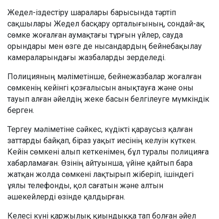
Жедел-іздестіру шаралары барысында тәртіп
сақшылары Жедел басқару орталығының, сондай-ақ
сөмке жоғалған аумақтағы тұрғын үйлер, сауда
орындары мен өзге де нысандардың бейнебақылау
камераларындағы жазбаларды зерделеді.
Полицияның мәліметінше, бейнежазбалар жоғалған
сөмкенің кейінгі қозғалысын анықтауға және оны
тауып алған әйелдің жеке басын белгілеуге мүмкіндік
берген.
Тергеу мәліметіне сәйкес, күдікті қараусыз қалған
заттарды байқап, біраз уақыт иесінің келуін күткен.
Кейін сөмкені алып кеткенімен, бұл туралы полицияға
хабарламаған. Өзінің айтуынша, үйіне қайтып бара
жатқан жолда сөмкені лақтырып жіберіп, ішіндегі
ұялы телефонды, қол сағатын және алтын
әшекейлерді өзінде қалдырған.
Келесі күні қаржылық қиындыққа тап болған әйел