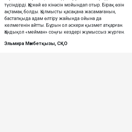
түсіндірді. Қаскөй өз кінәсін мойындап отыр. Бірақ өзін
ақтамақ болды. Қылмысты қасақана жасамағанын,
бастапқыда адам өлтіру жайында ойына да
келмегенін айтты. Бұрын ол әскери қызмет атқарған.
Қандықол «мейман» соңғы кездері жұмыссыз жүрген.
Эльмира Мәмбетқызы, СҚО