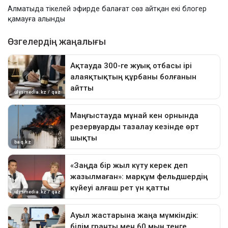
Алматыда тікелей эфирде балағат сөз айтқан екі блогер
қамауға алынды