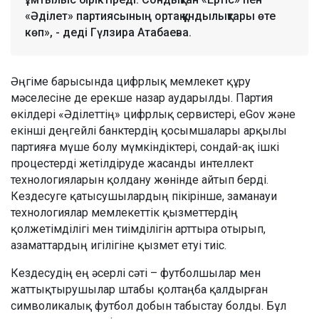
«Әділет» партиясының ортақ құндылықтары өте
көп», - деді Гүлзира Атабаева.
Әңгіме барысында цифрлық мемлекет құру
мәселесіне де ерекше назар аударылды. Партия
өкілдері «Әділеттің» цифрлық сервистері, eGov және
екінші деңгейлі банктердің қосымшалары арқылы
партияға мүше болу мүмкіндіктері, сондай-ақ ішкі
процестерді жетілдіруде жасанды интеллект
технологияларын қолдану жөнінде айтып берді.
Кездесуге қатысушылардың пікірінше, заманауи
технологиялар мемлекеттік қызметтердің
қолжетімділігі мен тиімділігін арттыра отырып,
азаматтардың игілігіне қызмет етуі тиіс.
Кездесудің ең әсерлі сәті – футболшылар мен
жаттықтырушылар штабы қолтаңба қалдырған
символикалық футбол добын табыстау болды. Бұл