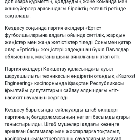
доп өзара құрметтің, қолдаудың және команда мен
жанкүйерлер арасындағы бірліктің естелігі ретінде
сақталады.
Кездесу соңында партия өкілдері «Ертіс»
футболшыларына алдағы ойында сәттілік, жарқын
жеңістер мен жаңа жетістіктер тіледі. Сонымен қатар
олар «Ертістің» жеңістері әлдеқашан бүкіл Павлодар
облысының мақтанышына айналғанын атап өтті.
Партия өкілдері Көкшетау қаласындағы ауыл
шаруашылығы техникасын өндіретін отандық «Kazrost
Engineering» кәсіпорнында Қазақстан Республикасы
Құрылтайы депутаттарын сайлау алдындағы үгіт-
насихат науқанын жүргізді.
Кездесу барысында сайлауалды штаб өкілдері
партияның бағдарламасының негізгі басымдықтары
таныстырылды. Штаб мүшелері алдағы кезеңге
арналған бастамалар мен жоспарларға тоқталып,
кәсіпорын қызметкерлерінің сауалдарына жауап