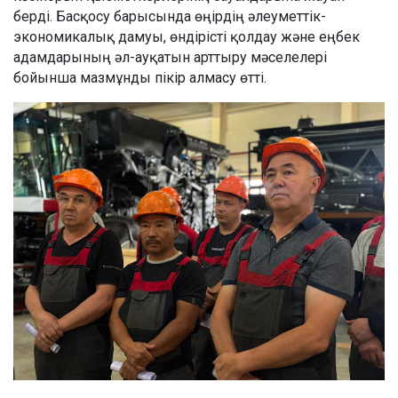
берді. Басқосу барысында өңірдің әлеуметтік-
экономикалық дамуы, өндірісті қолдау және еңбек
адамдарының әл-ауқатын арттыру мәселелері
бойынша мазмұнды пікір алмасу өтті.