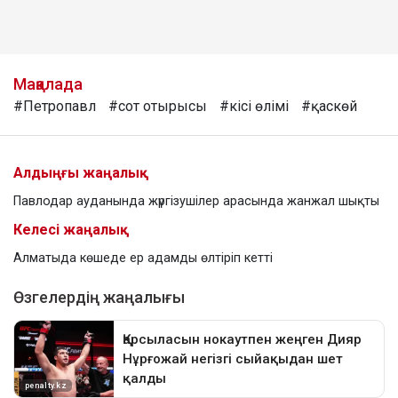
Мақалада
#Петропавл
#сот отырысы
#кісі өлімі
#қаскөй
Алдыңғы жаңалық
Павлодар ауданында жүргізушілер арасында жанжал шықты
Келесі жаңалық
Алматыда көшеде ер адамды өлтіріп кетті