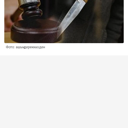
Фото: ашық дереккөзден