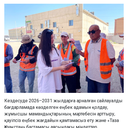
Кездесуде 2026–2031 жылдарға арналған сайлауалды
бағдарламада көзделген еңбек адамын қолдау,
жұмысшы мамандықтарының мәртебесін арттыру,
қауіпсіз еңбек жағдайын қамтамасыз ету және «Таза
Қазақстан» бастамасы аясындағы міндеттер