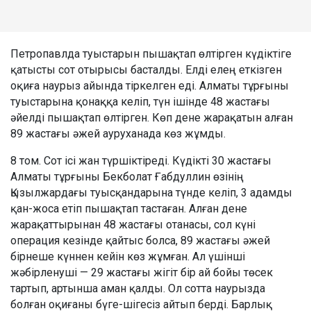
Петропавлда туыстарын пышақтап өлтірген күдіктіге
қатысты сот отырысы басталды. Елді елең еткізген
оқиға наурыз айында тіркелген еді. Алматы тұрғыны
туыстарына қонаққа келіп, түн ішінде 48 жастағы
әйелді пышақтап өлтірген. Көп дене жарақатын алған
89 жастағы әжей ауруханада көз жұмды.
8 том. Сот ісі жан түршіктіреді. Күдікті 30 жастағы
Алматы тұрғыны Бекболат Ғабдуллин өзінің
Қызылжардағы туысқандарына түнде келіп, 3 адамды
қан-жоса етіп пышақтап тастаған. Алған дене
жарақаттырынан 48 жастағы отанасы, сол күні
операция кезінде қайтыс болса, 89 жастағы әжей
бірнеше күннен кейін көз жұмған. Ал үшінші
жәбірленуші — 29 жастағы жігіт бір ай бойы төсек
тартып, артынша аман қалды. Ол сотта наурызда
болған оқиғаны бүге-шігесіз айтып берді. Барлық