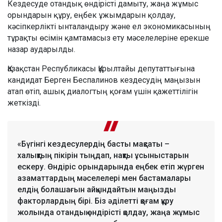
Кездесуде отандық өндірісті дамыту, жаңа жұмыс
орындарын құру, еңбек ұжымдарын қолдау,
кәсіпкерлікті ынталандыру және ел экономикасының
тұрақты өсімін қамтамасыз ету мәселелеріне ерекше
назар аударылды.
Қазақстан Республикасы Құрылтайы депутаттығына
кандидат Берген Беспалинов кездесудің маңызын
атап өтіп, ашық диалогтың қоғам үшін қажеттілігін
жеткізді.
«Бүгінгі кездесулердің басты мақсаты –
халықтың пікірін тыңдап, нақты ұсыныстарын
ескеру. Өндіріс орындарында еңбек етіп жүрген
азаматтардың мәселелері мен бастамалары
елдің болашағын айқындайтын маңызды
факторлардың бірі. Біз әділетті қоғам құру
жолында отандық өндірісті қолдау, жаңа жұмыс