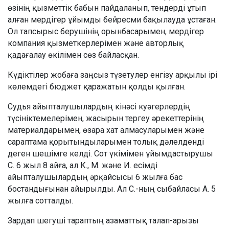
өзінің қызметтік бабын пайдаланып, тендерді ұтып
алған мердігер ұйымды бейресми бақылауда ұстаған.
Ол тапсырыс берушінің орынбасарымен, мердігер
компания қызметкерлерімен және авторлық
қадағалау өкілімен сөз байласқан.
Күдіктілер жобаға заңсыз түзетулер енгізу арқылы ірі
көлемдегі бюджет қаражатын қолды қылған.
Судья айыпталушылардың кінәсі куәгерлердің
түсініктемелерімен, жасырын тергеу әрекеттерінің
материалдарымен, өзара хат алмасуларымен және
сараптама қорытындыларымен толық дәлелденді
деген шешімге келді. Сот үкімімен ұйымдастырушы
С. 6 жыл 8 айға, ал К., М. және И. есімді
айыпталушылардың әрқайсысы 6 жылға бас
бостандығынан айырылды. Ал С.-ның сыбайласы А. 5
жылға сотталды.
Зардап шегуші тараптың азаматтық талап-арызы