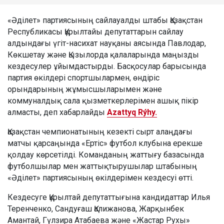
«Әділет» партиясының сайлауалды штабы Қазақстан
Республикасы Құрылтайы депутаттарын сайлау
алдындағы үгіт-насихат науқаны аясында Павлодар,
Көкшетау және Қызылорда қалаларында маңызды
кездесулер ұйымдастырды. Басқосулар барысында
партия өкілдері спортшылармен, өндіріс
орындарының жұмысшыларымен және
коммуналдық сала қызметкерлерімен ашық пікір
алмасты, деп хабарлайды
Azattyq Rýhy.
Қазақстан чемпионатының кезекті сырт алаңдағы
матчы қарсаңында «Ертіс» футбол клубына ерекше
қолдау көрсетілді. Команданың жаттығу базасында
футболшылар мен жаттықтырушылар штабының
«Әділет» партиясының өкілдерімен кездесуі өтті.
Кездесуге Құрылтай депутаттығына кандидаттар Илья
Теренченко, Сандуғаш Қалижанова, Жарқынбек
Амантай, Гүлзира Атабаева және «Жастар Рухы»