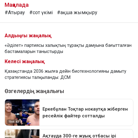
Мақалада
#Атырау
#сот үкімі
#ақша жымқыру
Алдыңғы жаңалық
«Әділет» партиясы халықтың тұрақты дамуына бағытталған
бастамаларын таныстырды
Келесі жаңалық
Қазақстанда 2036 жылға дейін биотехнологияны дамыту
стратегиясы талқыланды: ДСМ