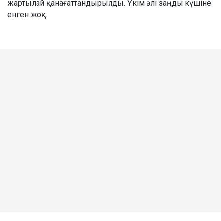
жартылай қанағаттандырылды. Үкім әлі заңды күшіне
енген жоқ.