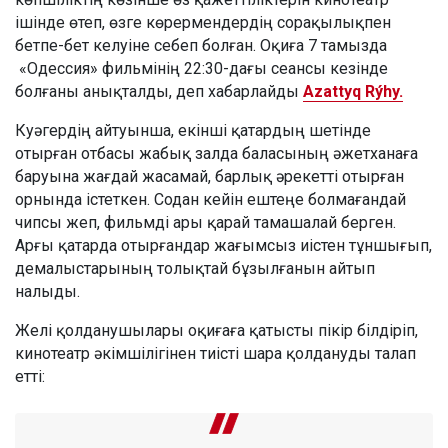
ішінде өтеп, өзге көрермендердің сорақылықпен
бетпе-бет келуіне себеп болған. Оқиға 7 тамызда
«Одессия» фильмінің 22:30-дағы сеансы кезінде
болғаны анықталды, деп хабарлайды
Azattyq Rýhy.
Куәгердің айтуынша, екінші қатардың шетінде
отырған отбасы жабық залда баласының әжетханаға
баруына жағдай жасамай, барлық әрекетті отырған
орнында істеткен. Содан кейін ештеңе болмағандай
чипсы жеп, фильмді ары қарай тамашалай берген.
Арғы қатарда отырғандар жағымсыз иістен тұншығып,
демалыстарының толықтай бұзылғанын айтып
налыды.
Желі қолданушылары оқиғаға қатысты пікір білдіріп,
кинотеатр әкімшілігінен тиісті шара қолдануды талап
етті: