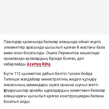
Павлодар қаласында балалар алаңында ойнап жүріп,
элементтер арасында қысылып қалған 8 жастағы бала
аман-есен босатылды. Оқиға Лермонтов көшесінде
орналасқан аулалардың бірінде болған, деп
хабарлайды
Azattyq Rýhy.
Бүгін 112 қызметіне дабыл белгісі түскен бойда
Төтенше жағдайлар министрлігінің жедел-құтқару
жасағының мамандары оқиға орнына шұғыл жетті.
Құтқарушылар арнайы құралдардың көмегімен балалар
алаңындағы қысылып қалған конструкциядан баланы
босатып алды.