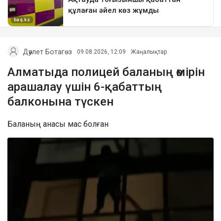
Дәулет Ботагөз
09.08.2026, 12:09
Жаңалықтар
Алматыда полицей баланың өмірін
арашалау үшін 6-қабаттың
балконына түскен
Баланың анасы мас болған