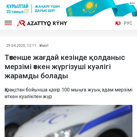
ҚАЗ
РУС
29.04.2020, 12:11
Үкімет
Төтенше жағдай кезінде қолданыс
мерзімі өткен жүргізуші куәлігі
жарамды болады
Қазақстан бойынша қазір 100 мыңға жуық адам мерзімі
өткен куәлікпен жүр