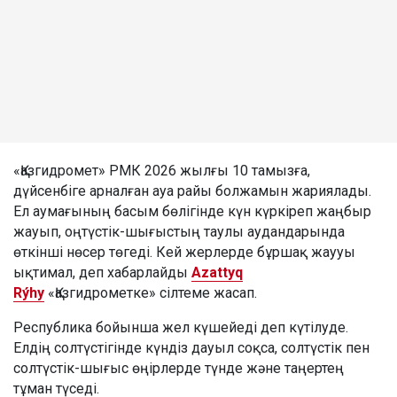
«Қазгидромет» РМК 2026 жылғы 10 тамызға,
дүйсенбіге арналған ауа райы болжамын жариялады.
Ел аумағының басым бөлігінде күн күркіреп жаңбыр
жауып, оңтүстік-шығыстың таулы аудандарында
өткінші нөсер төгеді. Кей жерлерде бұршақ жаууы
ықтимал, деп хабарлайды
Azattyq
Rýhy
«Қазгидрометке» сілтеме жасап.
Республика бойынша жел күшейеді деп күтілуде.
Елдің солтүстігінде күндіз дауыл соқса, солтүстік пен
солтүстік-шығыс өңірлерде түнде және таңертең
тұман түседі.