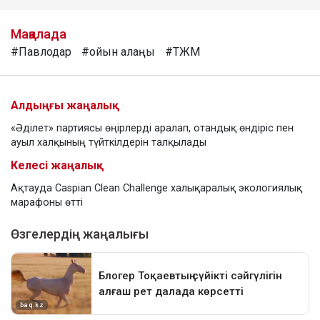
Мақалада
#Павлодар
#ойын алаңы
#ТЖМ
Алдыңғы жаңалық
«Әділет» партиясы өңірлерді аралап, отандық өндіріс пен
ауыл халқының түйткілдерін талқылады
Келесі жаңалық
Ақтауда Caspian Clean Challenge халықаралық экологиялық
марафоны өтті