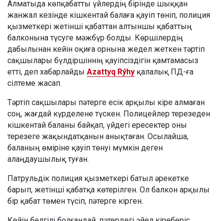
Алматыда көпқабатты үйлердің бірінде шыққан
жанжал кезінде кішкентай балаға қауіп төніп, полиция
қызметкері жетінші қабаттан алтыншы қабаттың
балконына түсуге мәжбүр болды. Көршілердің
дабылынан кейін оқиға орнына жедел жеткен тәртіп
сақшылары бүлдіршіннің қауіпсіздігін қамтамасыз
етті, деп хабарлайды
Azattyq Rýhy
қалалық ПД-ға
сілтеме жасап.
Тәртіп сақшылары пәтерге есік арқылы кіре алмаған
соң, жағдай күрделене түскен. Полицейлер терезеден
кішкентай баланы байқап, үйдегі ересектер оны
терезеге жақындатқанын анықтаған. Осылайша,
баланың өміріне қауіп төнуі мүмкін деген
алаңдаушылық туған.
Патрульдік полиция қызметкері батыл әрекетке
барып, жетінші қабатқа көтерілген. Ол балкон арқылы
бір қабат төмен түсіп, пәтерге кірген.
Кейін белгілі болғандай, пәтердегі әйел кіреберіс