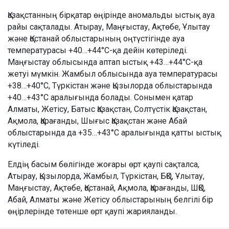
Қазақстанның бірқатар өңірінде аномальды ыстық ауа
райы сақталады. Атырау, Маңғыстау, Ақтөбе, Ұлытау
және Қостанай облыстарының оңтүстігінде ауа
температурасы +40…+44°C-қа дейін көтеріледі.
Маңғыстау облысында аптап ыстық +43…+44°C-қа
жетуі мүмкін. Жамбыл облысында ауа температурасы
+38…+40°C, Түркістан және Қызылорда облыстарында
+40…+43°C аралығында болады. Сонымен қатар
Алматы, Жетісу, Батыс Қазақстан, Солтүстік Қазақстан,
Ақмола, Қарағанды, Шығыс Қазақстан және Абай
облыстарында да +35…+43°C аралығында қатты ыстық
күтіледі.
Елдің басым бөлігінде жоғары өрт қаупі сақталса,
Атырау, Қызылорда, Жамбыл, Түркістан, БҚО, Ұлытау,
Маңғыстау, Ақтөбе, Қостанай, Ақмола, Қарағанды, ШҚО,
Абай, Алматы және Жетісу облыстарының белгілі бір
өңірлерінде төтенше өрт қаупі жарияланды.