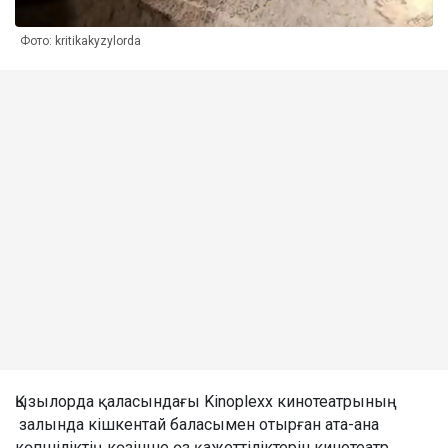
Фото: kritikakyzylorda
Қызылорда қаласындағы Kinoplexx кинотеатрының
залында кішкентай баласымен отырған ата-ана
көпшіліктің көзінше өз қажеттіліктерін кинотеатр