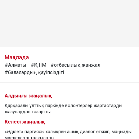
Мақалада
#Алматы
#ҚР ІІМ
#отбасылық жанжал
#балалардың қауіпсіздігі
Алдыңғы жаңалық
Қарқаралы ұлттық паркінде волонтерлер жартастарды
жазулардан тазартты
Келесі жаңалық
«Әділет» партиясы халықпен ашық диалог өткізіп, маңызды
мәселелерді талқылады