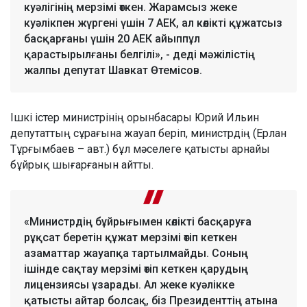
куәлігінің мерзімі өткен. Жарамсыз жеке
куәлікпен жүргені үшін 7 АЕК, ал көлікті құжатсыз
басқарғаны үшін 20 АЕК айыппұл
қарастырылғаны белгілі», - деді мәжілістің
жалпы депутат Шавкат Өтемісов.
Ішкі істер министрінің орынбасары Юрий Ильин
депутаттың сұрағына жауап беріп, министрдің (Ерлан
Тұрғымбаев – авт.) бұл мәселеге қатысты арнайы
бұйрық шығарғанын айтты.
«Министрдің бұйрығымен көлікті басқаруға
рұқсат беретін құжат мерзімі өтіп кеткен
азаматтар жауапқа тартылмайды. Соның
ішінде сақтау мерзімі өтіп кеткен қарудың
лицензиясы ұзарады. Ал жеке куәлікке
қатысты айтар болсақ, біз Президенттің атына