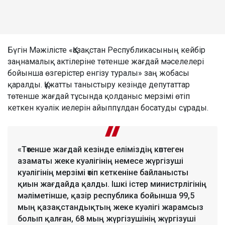
Бүгін Мәжілісте «Қазақстан Республикасының кейбір
заңнамалық актілеріне төтенше жағдай мәселелері
бойынша өзгерістер енгізу туралы» заң жобасы
қаралды. Құжатты таныстыру кезінде депутаттар
төтенше жағдай тұсында қолданыс мерзімі өтіп
кеткен куәлік иелерін айыппұлдан босатуды сұрады.
«Төтенше жағдай кезінде еліміздің көптеген
азаматы жеке куәлігінің немесе жүргізуші
куәлігінің мерзімі өтіп кеткеніне байланысты
қиын жағдайда қалды. Ішкі істер министрлігінің
мәліметінше, қазір республика бойынша 99,5
мың қазақстандықтың жеке куәлігі жарамсыз
болып қалған, 68 мың жүргізушінің жүргізуші