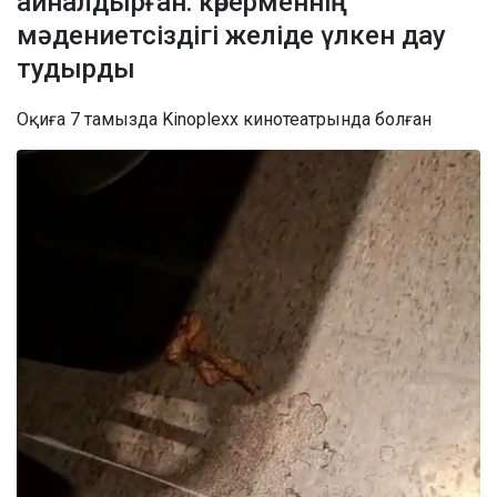
айналдырған: көрерменнің
мәдениетсіздігі желіде үлкен дау
тудырды
Оқиға 7 тамызда Kinoplexx кинотеатрында болған