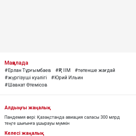
Мақалада
#Ерлан Тұрғымбаев
#ҚР ІІМ
#төтенше жағдай
#жүргізуші куәлігі
#Юрий Ильин
#Шавкат Өтемісов
Алдыңғы жаңалық
Пандемия әсері: Қазақстанда авиация саласы 300 млрд
теңге шығынға ұшырауы мүмкін
Келесі жаңалық