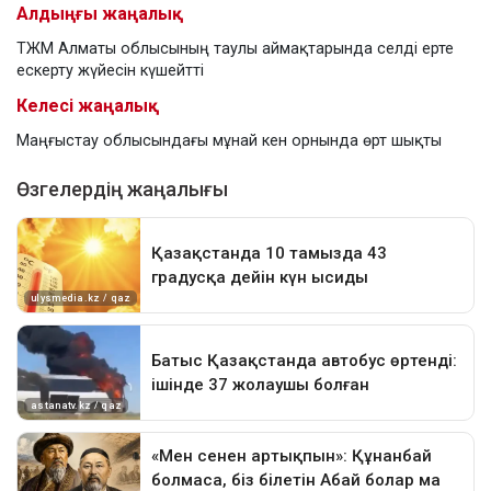
Алдыңғы жаңалық
ТЖМ Алматы облысының таулы аймақтарында селді ерте
ескерту жүйесін күшейтті
Келесі жаңалық
Маңғыстау облысындағы мұнай кен орнында өрт шықты