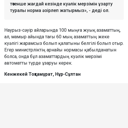
төтенше жағдай кезінде куәлік мерзімін ұзарту
туралы норма әзірлеп жатырмыз», - деді ол.
Наурыз-сәуір айларында 100 мыңға жуық азаматтың,
ал, мамыр айында тағы 60 мың азаматтың жеке
куәлігі жарамсыз болып қалатыны белгілі болып отыр.
Егер министрліктің арнайы нормасы қабылданатын
болса, онда бұл азаматтардың куәлік мерзімі
автоматты түрде ұзаруы керек.
Кенжекей Тоқтамұрат, Нұр-Сұлтан