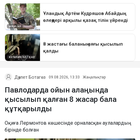
Дәулет Ботагөз
09.08.2026, 13:33
Жаңалықтар
Павлодарда ойын алаңында
қысылып қалған 8 жасар бала
құтқарылды
Оқиға Лермонтов көшесінде орналасқан аулалардың
бірінде болған