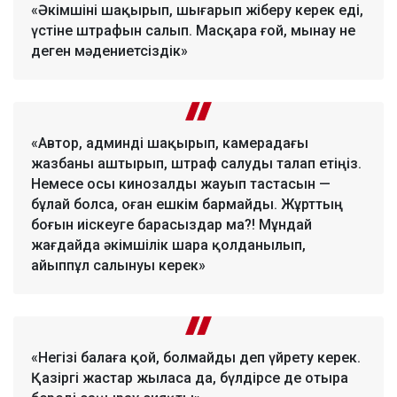
«Әкімшіні шақырып, шығарып жіберу керек еді,
үстіне штрафын салып. Масқара ғой, мынау не
деген мәдениетсіздік»
«Автор, админді шақырып, камерадағы
жазбаны аштырып, штраф салуды талап етіңіз.
Немесе осы кинозалды жауып тастасын —
бұлай болса, оған ешкім бармайды. Жұрттың
боғын иіскеуге барасыздар ма?! Мұндай
жағдайда әкімшілік шара қолданылып,
айыппұл салынуы керек»
«Негізі балаға қой, болмайды деп үйрету керек.
Қазіргі жастар жыласа да, бүлдірсе де отыра