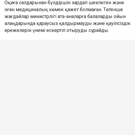
Оқиға салдарынан бүлдіршін зардап шекпеген және
оған медициналық көмек қажет болмаған. Төтенше
жағдайлар министрлігі ата-аналарға балаларды ойын
алаңдарында қараусыз қалдырмауды және қауіпсіздік
ережелерін үнемі ескертіп отыруды сұрайды.