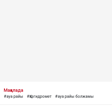
Мақалада
#ауа райы
#Қазгидромет
#ауа райы болжамы