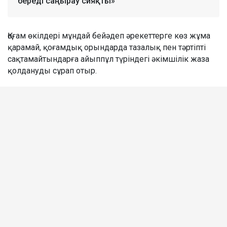
береді саңырау сияқты»
Қоғам өкілдері мұндай бейәдеп әрекеттерге көз жұма
қарамай, қоғамдық орындарда тазалық пен тәртіпті
сақтамайтындарға айыппұл түріндегі әкімшілік жаза
қолдануды сұрап отыр.