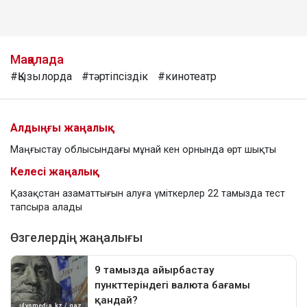
Мақалада
#Қызылорда
#тәртіпсіздік
#кинотеатр
Алдыңғы жаңалық
Маңғыстау облысындағы мұнай кен орнында өрт шықты
Келесі жаңалық
Қазақстан азаматтығын алуға үміткерлер 22 тамызда тест
тапсыра алады