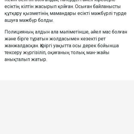
есіктің кілтін жасырып қойған. Осыған байланысты
құтқару қызметінің мамандары есікті мәжбүрлі түрде
ашуға мәжбүр болды.
Полицияның алдын ала мәліметінше, әйел мас болған
және бірге тұратын жолдасымен кезекті рет
жанжалдасқан. Қазіргі уақытта осы дерек бойынша
тексеру жүргізіліп, оқиғаның толық мән-жайы
анықталып жатыр.