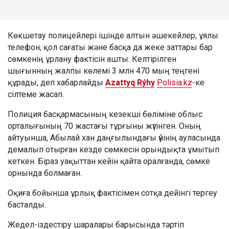
Көкшетау полицейлері ішінде алтын әшекейлер, ұялы
телефон, қол сағаты және басқа да жеке заттары бар
сөмкенің ұрлану фактісін ашты. Келтірілген
шығынның жалпы көлемі 3 млн 470 мың теңгені
құрады, деп хабарлайды
Azattyq Rýhy
Polisia.kz
-ке
сілтеме жасап.
Полиция басқармасының кезекші бөліміне облыс
орталығының 70 жастағы тұрғыны жүгінген. Оның
айтуынша, Абылай хан даңғылындағы үйінің ауласында
демалып отырған кезде сөмкесін орындықта ұмытып
кеткен. Біраз уақыттан кейін қайта оралғанда, сөмке
орнында болмаған.
Оқиға бойынша ұрлық фактісімен сотқа дейінгі тергеу
басталды.
Жедел-іздестіру шаралары барысында тәртіп