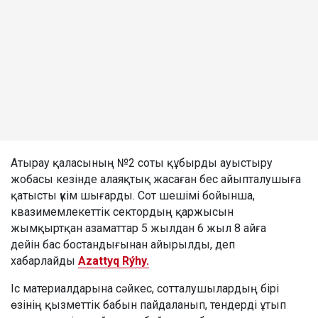
Атырау қаласының №2 соты құбырды ауыстыру
жобасы кезінде алаяқтық жасаған бес айыпталушыға
қатысты үкім шығарды. Сот шешімі бойынша,
квазимемлекеттік сектордың қаржысын
жымқыртқан азаматтар 5 жылдан 6 жыл 8 айға
дейін бас бостандығынан айырылды, деп
хабарлайды
Azattyq Rýhy.
Іс материалдарына сәйкес, сотталушылардың бірі
өзінің қызметтік бабын пайдаланып, тендерді ұтып