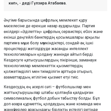
көп», - деді Гүлзира Атабаева.
Әңгіме барысында цифрлық мемлекет құру
мәселесіне де ерекше назар аударылды. Партия
өкілдері «Әділеттің» цифрлық сервистері, eGov және
екінші деңгейлі банктердің қосымшалары арқылы
партияға мүше болу мүмкіндіктері, сондай-ақ ішкі
процестерді жетілдіруде жасанды интеллект
технологияларын қолдану жөнінде айтып берді.
Кездесуге қатысушылардың пікірінше, заманауи
технологиялар мемлекеттік қызметтердің
қолжетімділігі мен тиімділігін арттыра отырып,
азаматтардың игілігіне қызмет етуі тиіс.
Кездесудің ең әсерлі сәті – футболшылар мен
жаттықтырушылар штабы қолтаңба қалдырған
символикалық футбол добын табыстау болды. Бұл
доп өзара құрметтің, қолдаудың және команда мен
жанкүйерлер арасындағы бірліктің естелігі ретінде