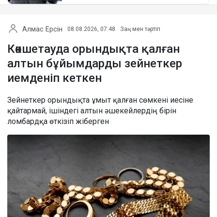
Алмас Ерсін
08.08.2026, 07:48
Заң мен тәртіп
Көкшетауда орындықта қалған
алтын бұйымдарды зейнеткер
иемденіп кеткен
Зейнеткер орындықта ұмыт қалған сөмкені иесіне
қайтармай, ішіндегі алтын әшекейлердің бірін
ломбардқа өткізіп жіберген