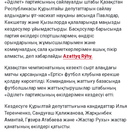
«Әділет» партиясының сайлауалды штабы Қазақстан
Республикасы Құрылтайы депутаттарын сайлау
алдындағы үгіт-насихат науқаны аясында Павлодар,
Көкшетау және Қызылорда қалаларында маңызды
кездесулер ұйымдастырды. Басқосулар барысында
партия өкілдері спортшылармен, өндіріс
орындарының жұмысшыларымен және
коммуналдық сала қызметкерлерімен ашық пікір
алмасты, деп хабарлайды
Azattyq Rýhy.
Қазақстан чемпионатының кезекті сырт алаңдағы
матчы қарсаңында «Ертіс» футбол клубына ерекше
қолдау көрсетілді. Команданың жаттығу базасында
футболшылар мен жаттықтырушылар штабының
«Әділет» партиясының өкілдерімен кездесуі өтті.
Кездесуге Құрылтай депутаттығына кандидаттар Илья
Теренченко, Сандуғаш Қалижанова, Жарқынбек
Амантай, Гүлзира Атабаева және «Жастар Рухы» жастар
қанатының өкілдері қатысты.