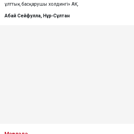
ұлттық басқарушы холдингі» АҚ.
Абай Сейфулла, Нұр-Сұлтан
Мақалада