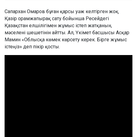
Сапархан Омаров бұған қарсы уәж келтірген жоқ.
Қазір орамжапырақ сату бойынша Ресейдегі
Қазақстан елшілігімен жұмыс істеп жатқанын,
мәселені шешетінін айтты. Ал, Үкімет басшысы Асқар
Мамин «Облысқа көмек көрсету керек. Бірге жұмыс
істеңіз» деп пікір қосты.