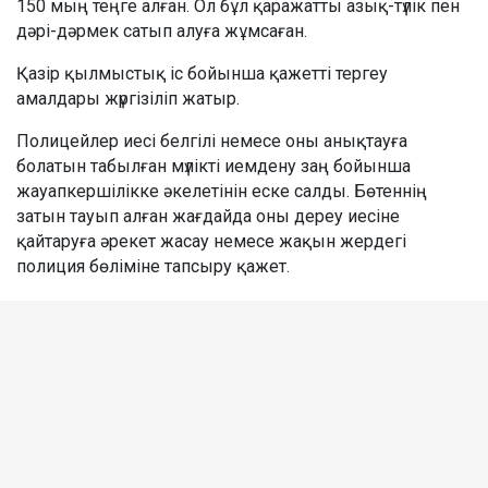
150 мың теңге алған. Ол бұл қаражатты азық-түлік пен
дәрі-дәрмек сатып алуға жұмсаған.
Қазір қылмыстық іс бойынша қажетті тергеу
амалдары жүргізіліп жатыр.
Полицейлер иесі белгілі немесе оны анықтауға
болатын табылған мүлікті иемдену заң бойынша
жауапкершілікке әкелетінін еске салды. Бөтеннің
затын тауып алған жағдайда оны дереу иесіне
қайтаруға әрекет жасау немесе жақын жердегі
полиция бөліміне тапсыру қажет.