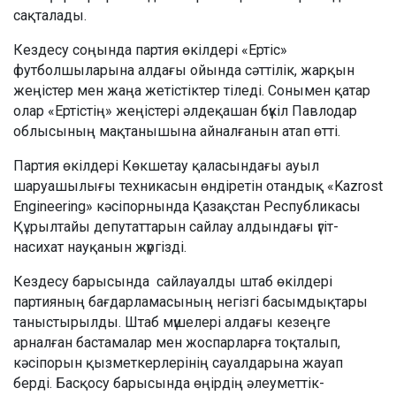
сақталады.
Кездесу соңында партия өкілдері «Ертіс»
футболшыларына алдағы ойында сәттілік, жарқын
жеңістер мен жаңа жетістіктер тіледі. Сонымен қатар
олар «Ертістің» жеңістері әлдеқашан бүкіл Павлодар
облысының мақтанышына айналғанын атап өтті.
Партия өкілдері Көкшетау қаласындағы ауыл
шаруашылығы техникасын өндіретін отандық «Kazrost
Engineering» кәсіпорнында Қазақстан Республикасы
Құрылтайы депутаттарын сайлау алдындағы үгіт-
насихат науқанын жүргізді.
Кездесу барысында сайлауалды штаб өкілдері
партияның бағдарламасының негізгі басымдықтары
таныстырылды. Штаб мүшелері алдағы кезеңге
арналған бастамалар мен жоспарларға тоқталып,
кәсіпорын қызметкерлерінің сауалдарына жауап
берді. Басқосу барысында өңірдің әлеуметтік-