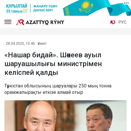
ҚАЗ
РУС
28.04.2020, 10:40
Үкімет
«Нашар бидай». Шөкеев ауыл
шаруашылығы министрімен
келіспей қалды
Түркістан облысының шаруалары 250 мың тонна
орамжапырақты өткізе алмай отыр