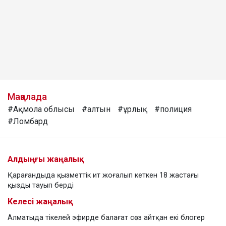
Мақалада
#Ақмола облысы
#алтын
#ұрлық
#полиция
#Ломбард
Алдыңғы жаңалық
Қарағандыда қызметтік ит жоғалып кеткен 18 жастағы
қызды тауып берді
Келесі жаңалық
Алматыда тікелей эфирде балағат сөз айтқан екі блогер