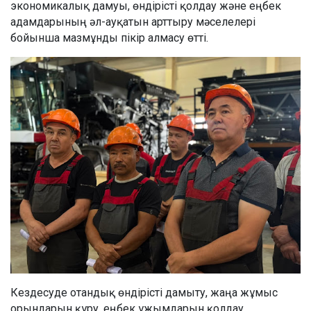
экономикалық дамуы, өндірісті қолдау және еңбек
адамдарының әл-ауқатын арттыру мәселелері
бойынша мазмұнды пікір алмасу өтті.
Кездесуде отандық өндірісті дамыту, жаңа жұмыс
орындарын құру, еңбек ұжымдарын қолдау,