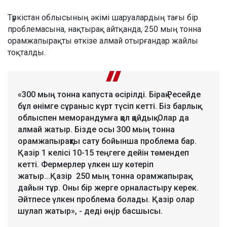
Түркістан облысының әкімі шаруалардың тағы бір
проблемасына, нақтырақ айтқанда, 250 мың тонна
орамжапырақты өткізе алмай отырғандар жайлы
тоқталды.
«300 мың тонна капуста өсірілді. Бірақ Ресейде
бұл өнімге сұраныс күрт түсіп кетті. Біз барлық
облыспен меморандумға қол қойдық. Олар да
алмай жатыр. Бізде осы 300 мың тонна
орамжапырақты сату бойынша проблема бар.
Қазір 1 келісі 10-15 теңгеге дейін төмендеп
кетті. Фермерлер үлкен шу көтеріп
жатыр...Қазір 250 мың тонна орамжапырақ
дайын тұр. Оны бір жерге орналастыру керек.
Әйтпесе үлкен проблема болады. Қазір олар
шулап жатыр», - деді өңір басшысы.