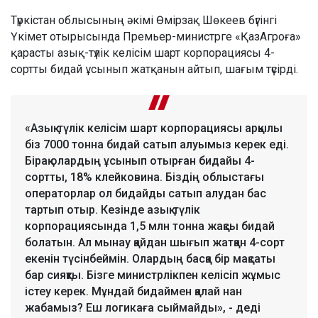
Түркістан облысының әкімі Өмірзақ Шөкеев бүгінгі
Үкімет отырысында Премьер-министрге «ҚазАгроға»
қарасты азық-түлік келісім шарт корпорациясы 4-
сортты бидай ұсынып жатқанын айтып, шағым түсірді.
«Азық-түлік келісім шарт корпорациясы арқылы
біз 7000 тонна бидай сатып алуымыз керек еді.
Бірақ олардың ұсынып отырған бидайы 4-
сортты, 18% клейковина. Біздің облыстағы
операторлар ол бидайды сатып алудан бас
тартып отыр. Кезінде азық-түлік
корпорациясында 1,5 млн тонна жақсы бидай
болатын. Ал мынау қайдан шығып жатқан 4-сорт
екенін түсінбеймін. Олардың басқа бір мақсаты
бар сияқты. Бізге министрлікпен келісіп жұмыс
істеу керек. Мұндай бидаймен қалай нан
жабамыз? Еш логикаға сыймайды», - деді