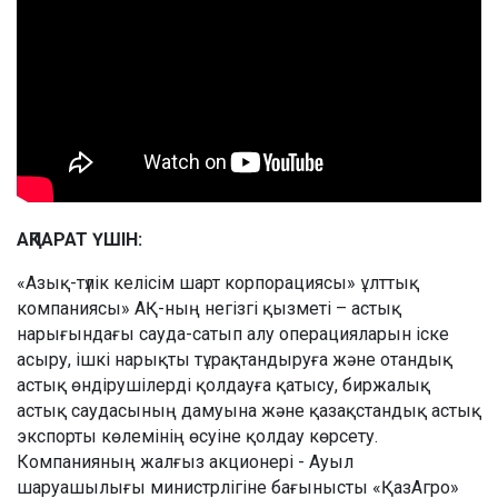
АҚПАРАТ ҮШІН:
«Азық-түлік келісім шарт корпорациясы» ұлттық
компаниясы» АҚ-ның негізгі қызметі – астық
нарығындағы сауда-сатып алу операцияларын іске
асыру, ішкі нарықты тұрақтандыруға және отандық
астық өндірушілерді қолдауға қатысу, биржалық
астық саудасының дамуына және қазақстандық астық
экспорты көлемінің өсуіне қолдау көрсету.
Компанияның жалғыз акционері - Ауыл
шаруашылығы министрлігіне бағынысты «ҚазАгро»