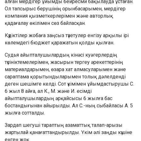
алған мердігер ұйымды бейресми бақылауда ұстаған.
Ол тапсырыс берушінің орынбасарымен, мердігер
компания қызметкерлерімен және авторлық
қадағалау өкілімен сөз байласқан.
Күдіктілер жобаға заңсыз түзетулер енгізу арқылы ірі
көлемдегі бюджет қаражатын қолды қылған.
Судья айыпталушылардың кінәсі куәгерлердің
түсініктемелерімен, жасырын тергеу әрекеттерінің
материалдарымен, өзара хат алмасуларымен және
сараптама қорытындыларымен толық дәлелденді
деген шешімге келді. Сот үкімімен ұйымдастырушы С.
6 жыл 8 айға, ал К., М. және И. есімді
айыпталушылардың әрқайсысы 6 жылға бас
бостандығынан айырылды. Ал С.-ның сыбайласы А. 5
жылға сотталды.
Зардап шегуші тараптың азаматтық талап-арызы
жартылай қанағаттандырылды. Үкім әлі заңды күшіне
енген жоқ.