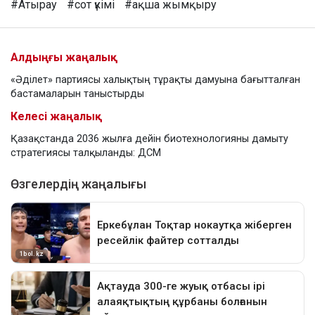
#Атырау
#сот үкімі
#ақша жымқыру
Алдыңғы жаңалық
«Әділет» партиясы халықтың тұрақты дамуына бағытталған
бастамаларын таныстырды
Келесі жаңалық
Қазақстанда 2036 жылға дейін биотехнологияны дамыту
стратегиясы талқыланды: ДСМ