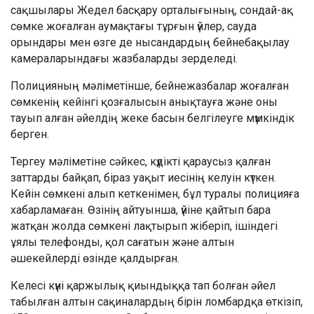
сақшылары Жедел басқару орталығының, сондай-ақ
сөмке жоғалған аумақтағы тұрғын үйлер, сауда
орындары мен өзге де нысандардың бейнебақылау
камераларындағы жазбаларды зерделеді.
Полицияның мәліметінше, бейнежазбалар жоғалған
сөмкенің кейінгі қозғалысын анықтауға және оны
тауып алған әйелдің жеке басын белгілеуге мүмкіндік
берген.
Тергеу мәліметіне сәйкес, күдікті қараусыз қалған
заттарды байқап, біраз уақыт иесінің келуін күткен.
Кейін сөмкені алып кеткенімен, бұл туралы полицияға
хабарламаған. Өзінің айтуынша, үйіне қайтып бара
жатқан жолда сөмкені лақтырып жіберіп, ішіндегі
ұялы телефонды, қол сағатын және алтын
әшекейлерді өзінде қалдырған.
Келесі күні қаржылық қиындыққа тап болған әйел
табылған алтын сақиналардың бірін ломбардқа өткізіп,