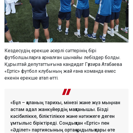
Кездесудің ерекше әсерлі сәттерінің бірі
футболшыларға арналған шынайы лебіздер болды.
Құрылтай депутаттығына кандидат Гүлзира Атабаева
«Ертіс» футбол клубының жай ғана команда емес
екенін ерекше атап өтті.
«Бұл – қаланың тарихы, мінезі және жүз мыңнан
астам адал жанкүйердің мақтанышы. Бізді
кәсібилікке, біліктілікке және нәтижеге деген
ұмтылыс біріктіреді. Сондықтан «Ертіс» пен
«Әділет» партиясының ортақ құндылықтары өте