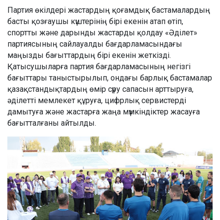
Партия өкілдері жастардың қоғамдық бастамалардың
басты қозғаушы күштерінің бірі екенін атап өтіп,
спортты және дарынды жастарды қолдау «Әділет»
партиясының сайлауалды бағдарламасындағы
маңызды бағыттардың бірі екенін жеткізді.
Қатысушыларға партия бағдарламасының негізгі
бағыттары таныстырылып, ондағы барлық бастамалар
қазақстандықтардың өмір сүру сапасын арттыруға,
әділетті мемлекет құруға, цифрлық сервистерді
дамытуға және жастарға жаңа мүмкіндіктер жасауға
бағытталғаны айтылды.