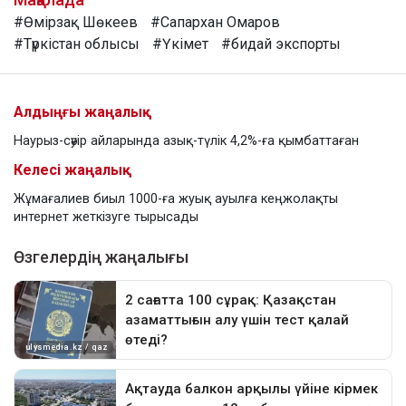
#Өмірзақ Шөкеев
#Сапархан Омаров
#Түркістан облысы
#Үкімет
#бидай экспорты
Алдыңғы жаңалық
Наурыз-сәуір айларында азық-түлік 4,2%-ға қымбаттаған
Келесі жаңалық
Жұмағалиев биыл 1000-ға жуық ауылға кеңжолақты
интернет жеткізуге тырысады