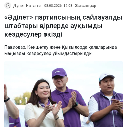
Дәулет Ботагөз
08.08.2026, 12:08
Жаңалықтар
«Әділет» партиясының сайлауалды
штабтары өңірлерде ауқымды
кездесулер өткізді
Павлодар, Көкшетау және Қызылорда қалаларында
маңызды кездесулер ұйымдастырылды