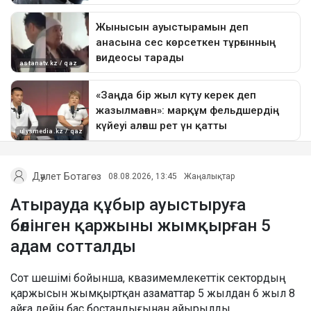
Дәулет Ботагөз
08.08.2026, 13:45
Жаңалықтар
Атырауда құбыр ауыстыруға
бөлінген қаржыны жымқырған 5
адам сотталды
Сот шешімі бойынша, квазимемлекеттік сектордың
қаржысын жымқыртқан азаматтар 5 жылдан 6 жыл 8
айға дейін бас бостандығынан айырылды