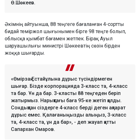
Ө.Шөкеев.
Әкімнің айтуынша, 88 теңгеге бағаланған 4-сортты
бидай теміржол шығынымен бірге 98 теңге болып,
облысқа қымбат бағамен жетпек. Бірақ Ауыл
шаруашылығы министрі Шөкеевтің сөзін бірден
жоққа шығарды.
«Өмірзақ Естайұлына дұрыс түсіндірмеген
шығар. Бізде корпорацияда 3-класс та, 4-класс
та бар. Ұн да бар. 3-класты 88 теңгеден беріп
жатырмыз. Нарықтағы баға 95-ке жетіп қалды.
Сондықтан сіздерге 4-класс берді деген ақпарат
дұрыс емес. Қалағаныңызды алыңыз, 3-класс
та, 4-класс та, ұн да бар», - деп жауап қатты
Сапархан Омаров.