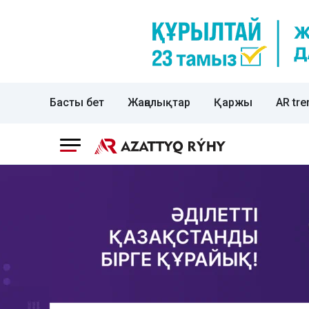
Басты бет
Жаңалықтар
Қаржы
AR tre