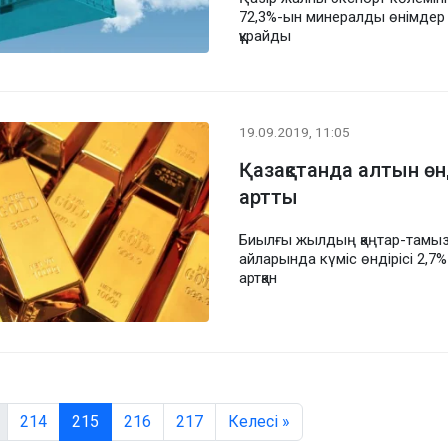
72,3%-ын минералды өнімдер
құрайды
19.09.2019, 11:05
Қазақстанда алтын өн
артты
Биылғы жылдың қаңтар-тамы
айларында күміс өндірісі 2,7%
артқан
214
215
216
217
Келесі »