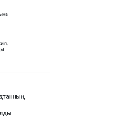
ғына
иіп,
ды
қстанның
олды