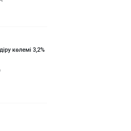
діру көлемі 3,2%
з