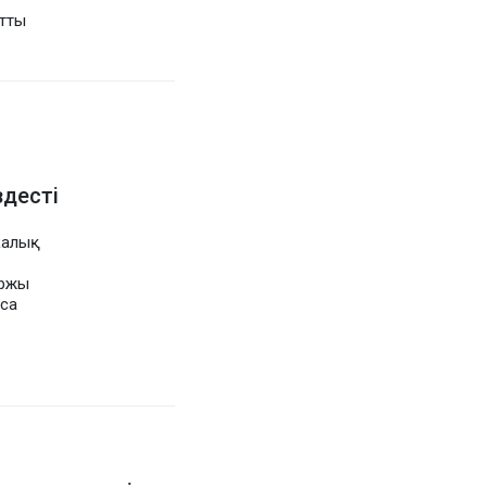
йтты
десті
калық
аржы
аса