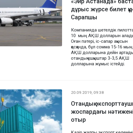
«Эйр Астанада» баста
дұрыс жүрсе билет құн
Сарапшы
Компанияда шетелдік пилотт
10 мың АҚШ долларын алад
Оған пәтері, іс-сапар ақысын
қосқанда, бұл сомма 15-16 мың
АҚШ долларына дейін артады
отандық ұшқыштар 3-3,5 АҚШ
долларына жұмыс істейді.
20.09.2019, 09:38
Отандық экспорттау
жоспардағы нәтижен
отыр
Қазір жалпы экспорт көлемін