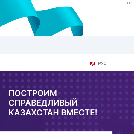
ҚАЗ
РУС