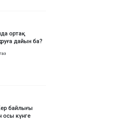
да ортақ
ұруға дайын ба?
газ
Жер байлығы
н осы күнге