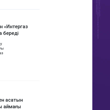
ын «Интергаз
а береді
ау
ғы
аз
ен асатын
ы аймағы