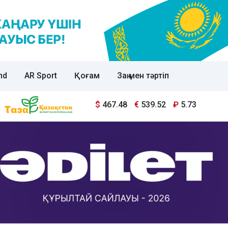
nd
AR Sport
Қоғам
Заң мен тәртіп
$
467.48
€
539.52
₽
5.73