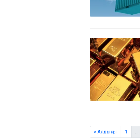
« Алдыңғы
1
…