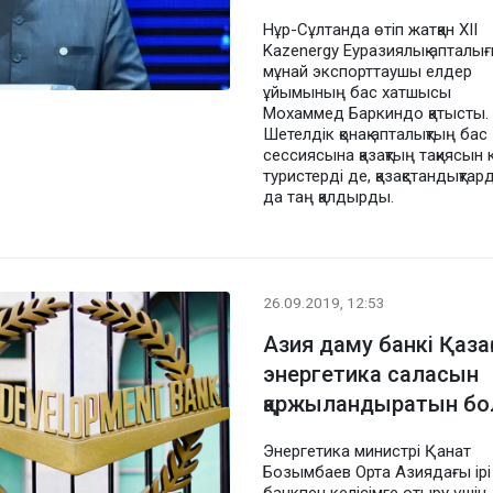
Нұр-Сұлтанда өтіп жатқан XII
Kazenergy Еуразиялық апталы
мұнай экспорттаушы елдер
ұйымының бас хатшысы
Мохаммед Баркиндо қатысты.
Шетелдік қонақ апталықтың бас
сессиясына қазақтың тақиясын к
туристерді де, қазақстандықтар
да таң қалдырды.
26.09.2019, 12:53
Азия даму банкі Қаза
энергетика саласын
қаржыландыратын б
Энергетика министрі Қанат
Бозымбаев Орта Азиядағы ірі