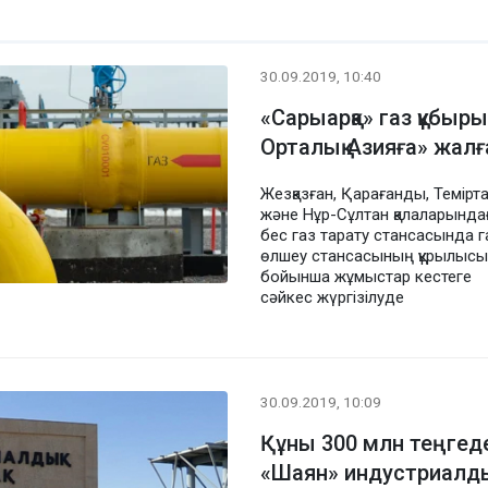
30.09.2019, 10:40
«Сарыарқа» газ құбыр
Орталық Азияға» жалғ
Жезқазған, Қарағанды, Темірт
және Нұр-Сұлтан қалаларында
бес газ тарату стансасында г
өлшеу стансасының құрылысы
бойынша жұмыстар кестеге
сәйкес жүргізілуде
30.09.2019, 10:09
Құны 300 млн теңгед
«Шаян» индустриалд