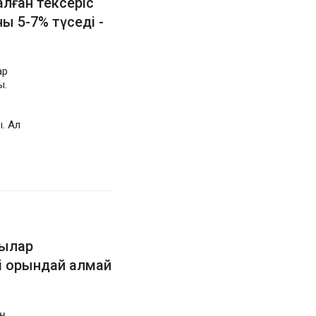
лған тексеріс
ы 5-7% түседі -
ар
ы.
. Ал
шылар
і орындай алмай
ің