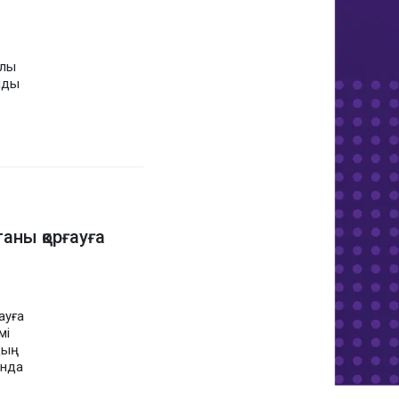
ылы
лды
р
таны қорғауға
ауға
мі
дың
анда