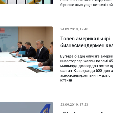
банкпен келісімге отыру үшін
бірнеше жыл уақыт кеткенін а
24.09.2019, 12:40
Тоқаев америкалық ірі
бизнесмендермен кез
Бүгінде біздің елімізге амери
инвесторлар жалпы көлемі 45
миллиард доллардан астам қ
салған. Қазақстанда 500-ден 
америкалық компания жұмыс
істейді
23.09.2019, 17:23