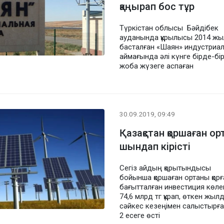
қаңырап бос тұр
Түркістан облысы Бәйдібек
ауданында құрылысы 2014 ж
басталған «Шаян» индустриа
аймағында әлі күнге бірде-бі
жоба жүзеге аспаған
30.09.2019, 09:49
Қазақстан қоршаған ор
шындап кірісті
Сегіз айдың қорытындысы
бойынша қоршаған ортаны қорғ
бағытталған инвестиция көле
74,6 млрд тг құрап, өткен жыл
сәйкес кезеңімен салыстырғ
2 есеге өсті