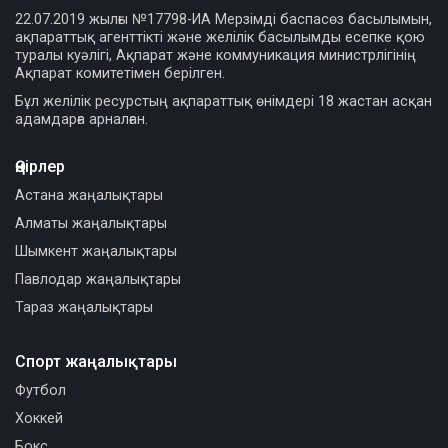
22.07.2019 жылғы №17798-ИА Мерзімді баспасөз басылымын,
ақпараттық агенттікті және желілік басылымды есепке қою
туралы куәлігі, Ақпарат және коммуникация министрлігінің
Ақпарат комитетімен берілген.
Бұл желілік ресурстың ақпараттық өнімдері 18 жастан асқан
адамдарға арналған.
Өңірлер
Астана жаңалықтары
Алматы жаңалықтары
Шымкент жаңалықтары
Павлодар жаңалықтары
Тараз жаңалықтары
Спорт жаңалықтары
Футбол
Хоккей
Бокс