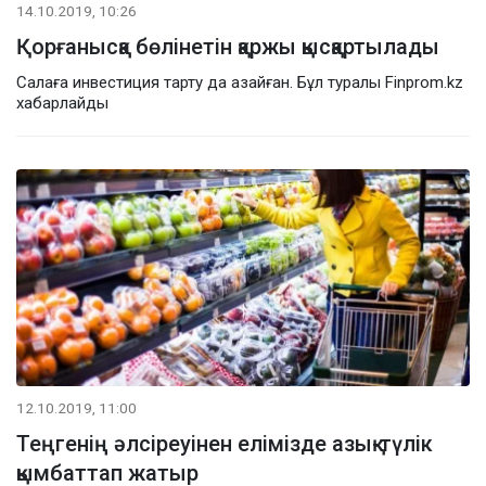
14.10.2019, 10:26
Қорғанысқа бөлінетін қаржы қысқартылады
Салаға инвестиция тарту да азайған. Бұл туралы Finprom.kz
хабарлайды
12.10.2019, 11:00
Теңгенің әлсіреуінен елімізде азық-түлік
қымбаттап жатыр