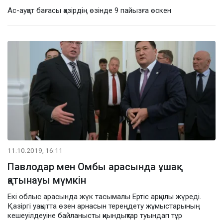
Ас-ауқат бағасы қазірдің өзінде 9 пайызға өскен
11.10.2019, 16:11
Павлодар мен Омбы арасында ұшақ
қатынауы мүмкін
Екі облыс арасында жүк тасымалы Ертіс арқылы жүреді.
Қазіргі уақытта өзен арнасын тереңдету жұмыстарының
кешеуілдеуіне байланысты қиындықтар туындап тұр