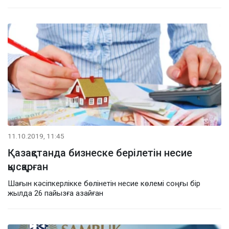
11.10.2019, 11:45
Қазақстанда бизнеске берілетін несие
қысқарған
Шағын кәсіпкерлікке бөлінетін несие көлемі соңғы бір
жылда 26 пайызға азайған