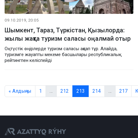
09.10.2019, 20:05
Шымкент, Тараз, Түркістан, Қызылорда:
жылы жақта туризм саласы оңалмай отыр
Оңтүстік өңірлерде туризм саласы ақсап тұр. Алайда,
туризмге жауапты мекеме басшылары республикалық
рейтингпен келіспейді
« Алдыңғы
1
…
212
213
214
…
217
К