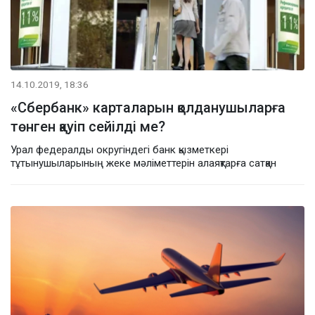
14.10.2019, 18:36
«Сбербанк» карталарын қолданушыларға
төнген қауіп сейілді ме?
Урал федералды округіндегі банк қызметкері
тұтынушыларының жеке мәліметтерін алаяқтарға сатқан