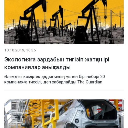
10.10.2019, 16:36
Экологияға зардабын тигізіп жатқан ірі
компаниялар анықталды
Әлемдегі көміртек қалдығының үштен бірі небәрі 20
компанияға тиесілі, деп хабарлайды The Guardian