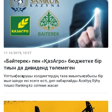
11.10.2019, 10:37
«Бәйтерек» пен «ҚазАгро» бюджетке бір
тиын да дивиденд төлемеген
Ұлттық басқарушы холдингтердің таза жиынтық табысы бір
жыл ішінде екі есеге өсті, деп хабарлайды Azattyq Rýhy
тілшісі Ranking.kz сілтеме жасап