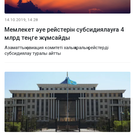
14.10.2019, 14:28
Мемлекет әуе рейстерін субсидиялауға 4
млрд теңге жұмсайды
Азаматтық авиация комитеті халықаралық рейстерді
субсидиялау туралы айтты