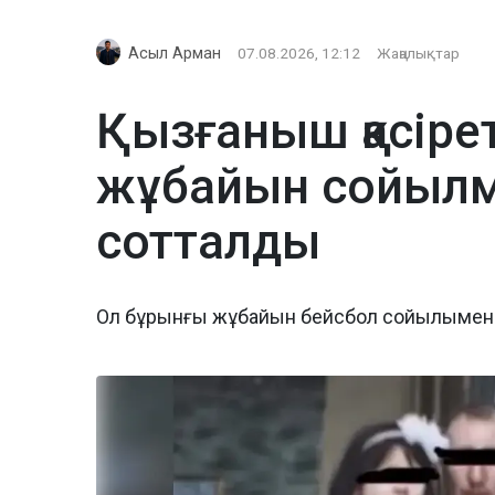
Асыл Арман
07.08.2026, 12:12
Жаңалықтар
Қызғаныш қасіре
жұбайын сойылме
сотталды
Ол бұрынғы жұбайын бейсбол сойылымен 2