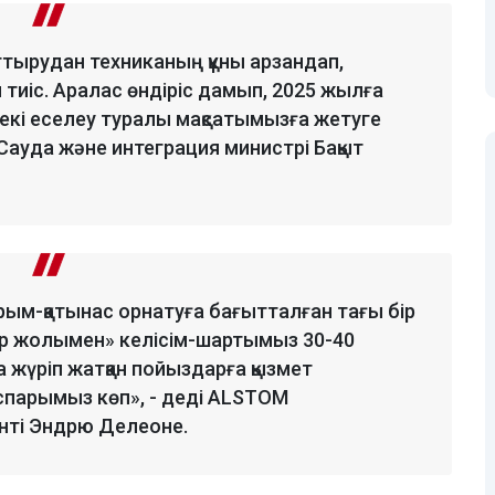
ттырудан техниканың құны арзандап,
ы тиіс. Аралас өндіріс дамып, 2025 жылға
 екі еселеу туралы мақсатымызға жетуге
 Сауда және интеграция министрі Бақыт
қарым-қатынас орнатуға бағытталған тағы бір
мір жолымен» келісім-шартымыз 30-40
 жүріп жатқан пойыздарға қызмет
парымыз көп», - деді ALSTOM
нті Эндрю Делеоне.