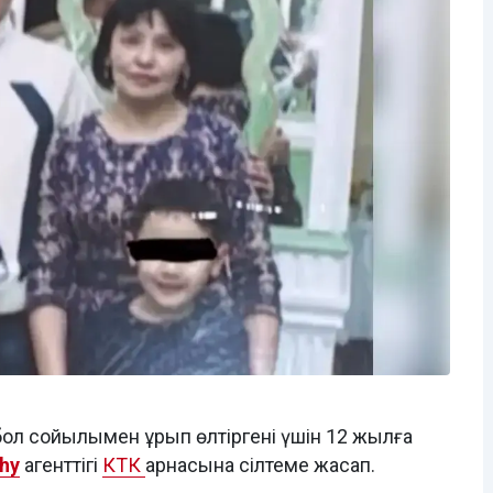
ол сойылымен ұрып өлтіргені үшін 12 жылға
hy
агенттігі
КТК
арнасына сілтеме жасап.