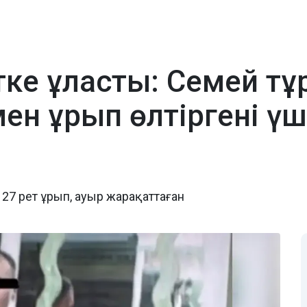
тке ұласты: Семей тұ
н ұрып өлтіргені үш
7 рет ұрып, ауыр жарақаттаған