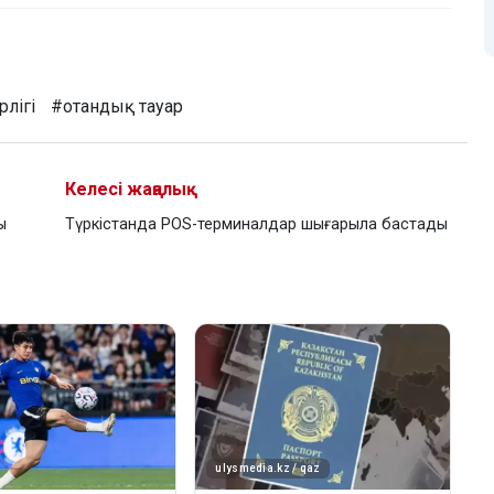
рлігі
#отандық тауар
Келесі жаңалық
ы
Түркістанда POS-терминалдар шығарыла бастады