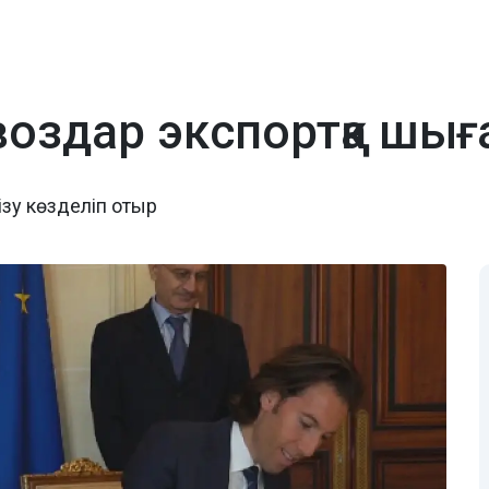
воздар экспортқа шы
ізу көзделіп отыр