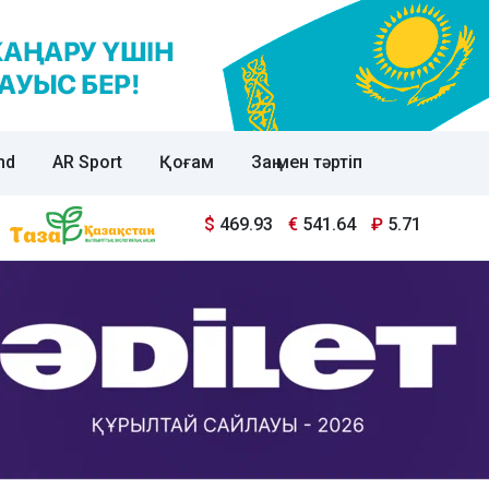
nd
AR Sport
Қоғам
Заң мен тәртіп
$
469.93
€
541.64
₽
5.71