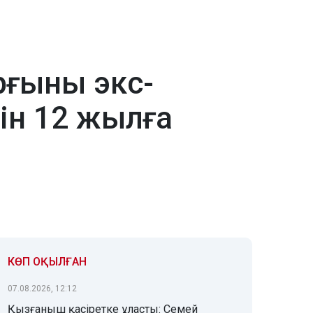
рғыны экс-
ін 12 жылға
КӨП ОҚЫЛҒАН
07.08.2026, 12:12
Қызғаныш қасіретке ұласты: Семей