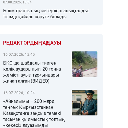
07.08.2026, 15:54
Білім грантының иегерлері анықталды:
тізімді қайдан көруге болады
РЕДАКТОРДЫҢ ТАҢДАУЫ
16.07.2026, 12:45
БҚО-да шабдалы тиеген
көлік аударылып, 20 тонна
жемісті ауыл тұрғындары
жинап алған (ВИДЕО)
16.07.2026, 10:24
«Айналымы – 200 млрд
теңге»: Қырғызстаннан
Қазақстанға заңсыз темекі
тасыған қылмыстық топтың
«көкесі» лауазымды