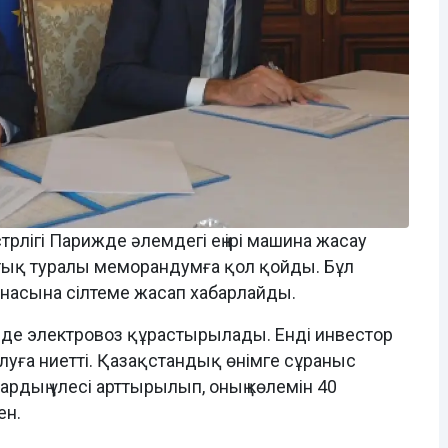
трлігі Парижде әлемдегі ең ірі машина жасау
ық туралы меморандумға қол қойды. Бұл
арнасына сілтеме жасап хабарлайды.
ірінде электровоз құрастырылады. Енді инвестор
луға ниетті. Қазақстандық өнімге сұраныс
рдың үлесі арттырылып, оның көлемін 40
ен.