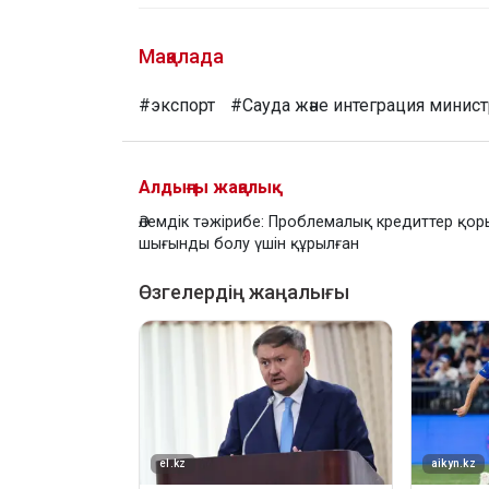
Мақалада
#экспорт
#Сауда және интеграция минист
Алдыңғы жаңалық
Әлемдік тәжірибе: Проблемалық кредиттер қор
шығынды болу үшін құрылған