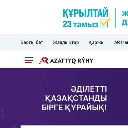
Басты бет
Жаңалықтар
Қаржы
AR tre