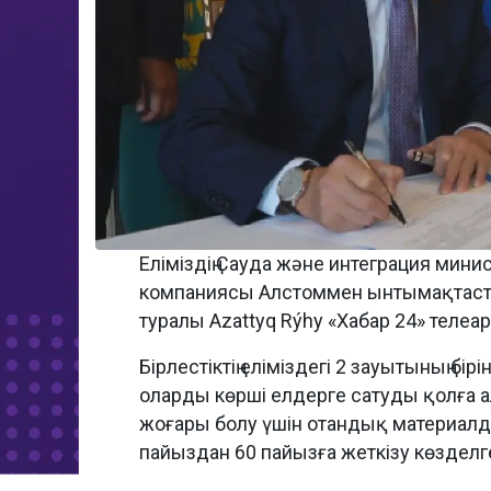
Еліміздің Сауда және интеграция минис
компаниясы Алстоммен ынтымақтаст
туралы Azattyq Rýhy «Хабар 24» теле
Бірлестіктің еліміздегі 2 зауытының б
оларды көрші елдерге сатуды қолға а
жоғары болу үшін отандық материалда
пайыздан 60 пайызға жеткізу көзделг