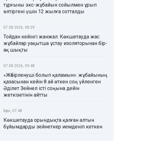
тұрғыны экс-жұбайын сойылмен ұрып
өлтіргені үшін 12 жылға сотталды
07.08.2026, 08:29
Тойдан кейінгі жанжал: Көкшетауда жас
жұбайлар уақытша ұстау изоляторынан бір-
ақ шықты
07.08.2026, 09:48
«Жәбірленуші болып қаламын»: жұбайының
қазасынан кейін 8 ай өткен соң үйленген
Әділет Зейнел істі соңына дейін
жеткізетінін айтты
Бүгін, 07:48
Көкшетауда орындықта қалған алтын
бұйымдарды зейнеткер иемденіп кеткен