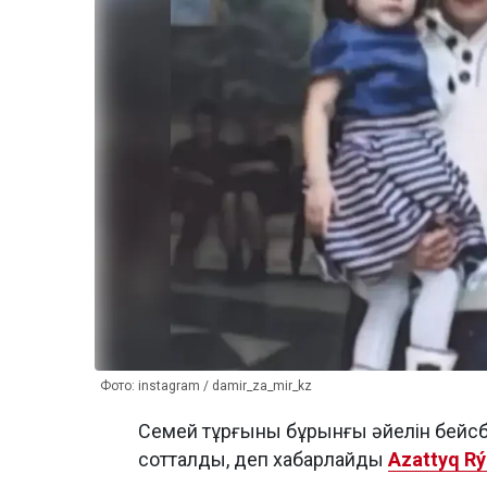
Фото: instagram / damir_za_mir_kz
Семей тұрғыны бұрынғы әйелін бейсб
сотталды, деп хабарлайды
Azattyq Rý