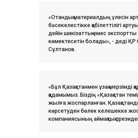
«Отандық материалдың үлесін ар
бәсекелестікке қабілеттілігі арту
дейін шикізаттық емес экспортты
көмектесетін болады», - деді ҚР
Сұлтанов.
«Бұл Қазақстанмен ұзақ мерзімді 
қадамымыз. Біздің «Қазақстан те
жылға жоспарланған. Қазақстанда
көрсетуден бөлек келешекке жос
компаниясының аймақтық президе