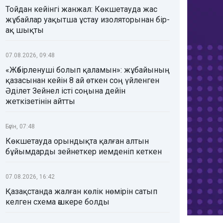
Тойдан кейінгі жанжал: Көкшетауда жас
жұбайлар уақытша ұстау изоляторынан бір-
ақ шықты
07.08.2026, 09:48
«Жәбірленуші болып қаламын»: жұбайының
қазасынан кейін 8 ай өткен соң үйленген
Әділет Зейнел істі соңына дейін
жеткізетінін айтты
Бүгін, 07:48
Көкшетауда орындықта қалған алтын
бұйымдарды зейнеткер иемденіп кеткен
07.08.2026, 16:42
Қазақстанда жалған көлік нөмірін сатып
келген схема әшкере болды