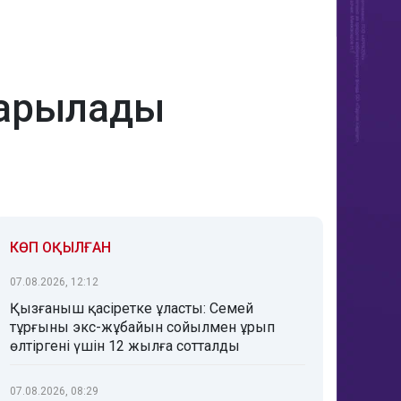
ғарылады
КӨП ОҚЫЛҒАН
07.08.2026, 12:12
Қызғаныш қасіретке ұласты: Семей
тұрғыны экс-жұбайын сойылмен ұрып
өлтіргені үшін 12 жылға сотталды
07.08.2026, 08:29