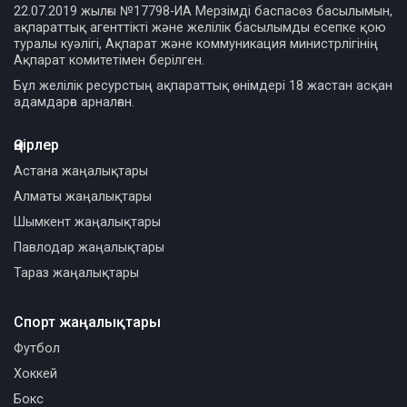
22.07.2019 жылғы №17798-ИА Мерзімді баспасөз басылымын,
ақпараттық агенттікті және желілік басылымды есепке қою
туралы куәлігі, Ақпарат және коммуникация министрлігінің
Ақпарат комитетімен берілген.
Бұл желілік ресурстың ақпараттық өнімдері 18 жастан асқан
адамдарға арналған.
Өңірлер
Астана жаңалықтары
Алматы жаңалықтары
Шымкент жаңалықтары
Павлодар жаңалықтары
Тараз жаңалықтары
Спорт жаңалықтары
Футбол
Хоккей
Бокс