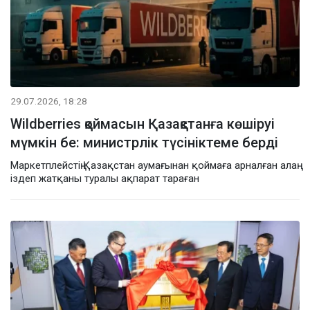
29.07.2026, 18:28
Wildberries қоймасын Қазақстанға көшіруі
мүмкін бе: министрлік түсініктеме берді
Маркетплейстің Қазақстан аумағынан қоймаға арналған алаң
іздеп жатқаны туралы ақпарат тараған