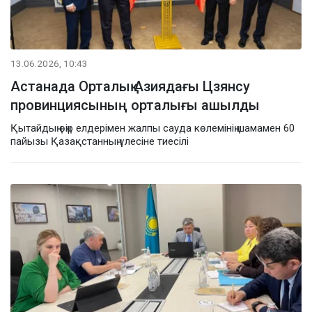
13.06.2026, 10:43
Астанада Орталық Азиядағы Цзянсу
провинциясының орталығы ашылды
Қытайдың өңір елдерімен жалпы сауда көлемінің шамамен 60
пайызы Қазақстанның үлесіне тиесілі