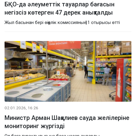
БҚО-да әлеуметтік тауарлар бағасын
негізсіз көтерген 47 дерек анықталды
Жыл басынан бері өңірлік комиссияның 11 отырысы өтті
02.01.2026, 16:26
Министр Арман Шаққалиев сауда желілеріне
мониторинг жүргізді
Ол баға тұрақтылығына баса назар аударды