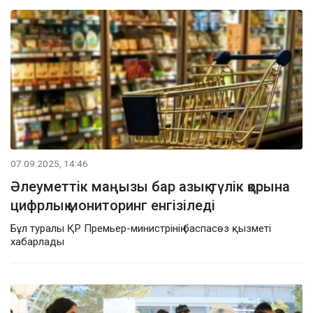
07.09.2025, 14:46
Әлеуметтік маңызы бар азық-түлік қорына
цифрлық мониторинг енгізіледі
Бұл туралы ҚР Премьер-министрінің баспасөз қызметі
хабарлады