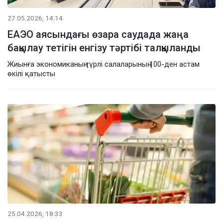
27.05.2026, 14:14
ЕАЭО аясындағы өзара саудада жаңа
бақылау тетігін енгізу тәртібі талқыланды
Жиынға экономиканың түрлі салаларының 100-ден астам
өкілі қатысты
25.04.2026, 18:33