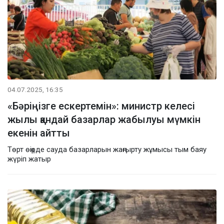
04.07.2025, 16:35
«Бәріңізге ескертемін»: министр келесі
жылы қандай базарлар жабылуы мүмкін
екенін айтты
Төрт өңірде сауда базарларын жаңғырту жұмысы тым баяу
жүріп жатыр