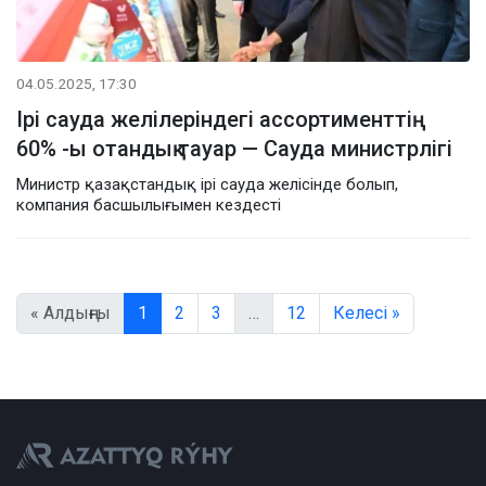
04.05.2025, 17:30
Ірі сауда желілеріндегі ассортименттің
60% -ы отандық тауар — Сауда министрлігі
Министр қазақстандық ірі сауда желісінде болып,
компания басшылығымен кездесті
« Алдыңғы
1
2
3
…
12
Келесі »