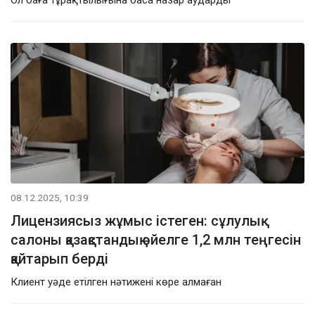
08.12.2025, 10:39
Лицензиясыз жұмыс істеген: сұлулық
салоны қазақстандық әйелге 1,2 млн теңгесін
қайтарып берді
Клиент уәде етілген нәтижені көре алмаған