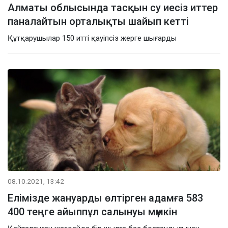
Алматы облысында тасқын су иесіз иттер
паналайтын орталықты шайып кетті
Құтқарушылар 150 итті қауіпсіз жерге шығарды
08.10.2021, 13:42
Елімізде жануарды өлтірген адамға 583
400 теңге айыппұл салынуы мүмкін