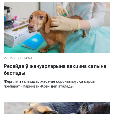
27.05.2021, 14:53
Ресейде үй жануарларына вакцина салына
бастады
Жергілікті ғалымдар жасаған коронавирусқа қарсы
препарат «Карнивак-Ков» деп аталады