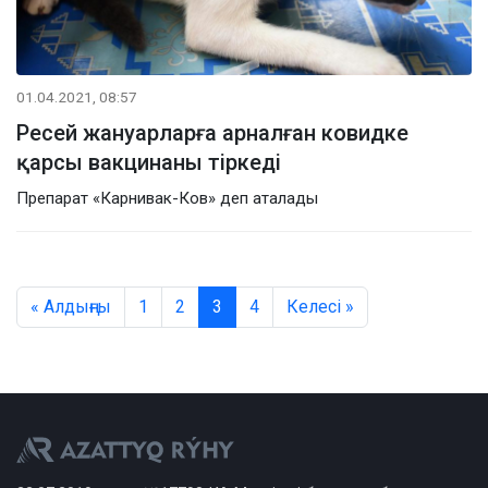
01.04.2021, 08:57
Ресей жануарларға арналған ковидке
қарсы вакцинаны тіркеді
Препарат «Карнивак-Ков» деп аталады
« Алдыңғы
1
2
3
4
Келесі »