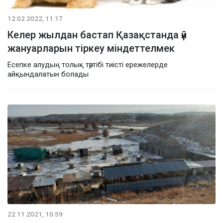
12.02.2022, 11:17
Келер жылдан бастап Қазақстанда үй
жануарларын тіркеу міндеттелмек
Есепке алудың толық тәртібі тиісті ережелерде
айқындалатын болады
22.11.2021, 10:59