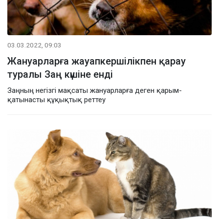
03.03.2022, 09:03
Жануарларға жауапкершілікпен қарау
туралы Заң күшіне енді
Заңның негізгі мақсаты жануарларға деген қарым-
қатынасты құқықтық реттеу