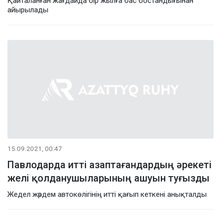
Қайталанған жағдайда бір жылға бас бостандығынан
айырылады
15.09.2021, 00:47
Павлодарда итті азаптағандардың әрекеті
желі қолданушыларының ашуын туғызды
Жедел жәрдем автокөлігінің итті қағып кеткені анықталды