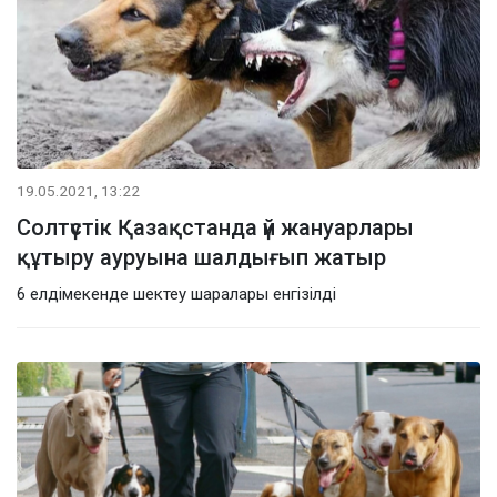
19.05.2021, 13:22
Солтүстік Қазақстанда үй жануарлары
құтыру ауруына шалдығып жатыр
6 елдімекенде шектеу шаралары енгізілді