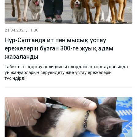
21.04.2021, 11:00
Нұр-Сұлтанда ит пен мысық ұстау
ережелерін бұзған 300-ге жуық адам
жазаланды
Табиғатты қорғау полициясы елорданың төрт ауданында
үй жануарларын серуендету және ұстау ережелерін
түсіндірді