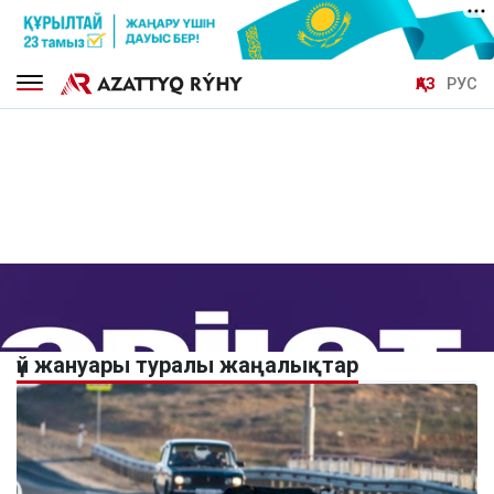
ҚАЗ
РУС
үй жануары туралы жаңалықтар