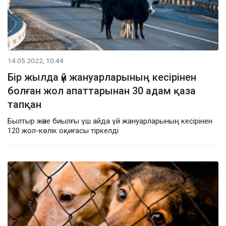
14.05.2022, 10:44
Бір жылда үй жануарларының кесірінен
болған жол апаттарынан 30 адам қаза
тапқан
Былтыр және биылғы үш айда үй жануарларының кесірінен
120 жол-көлік оқиғасы тіркелді