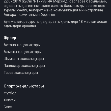
22.07.2019 жылғы №17798-ИА Мерзімді баспасөз басылымын,
ақпараттық агенттікті және желілік басылымды есепке қою
туралы куәлігі, Ақпарат және коммуникация министрлігінің
Ақпарат комитетімен берілген.
Бұл желілік ресурстың ақпараттық өнімдері 18 жастан асқан
адамдарға арналған.
Өңірлер
Астана жаңалықтары
Алматы жаңалықтары
Шымкент жаңалықтары
Павлодар жаңалықтары
Тараз жаңалықтары
Спорт жаңалықтары
Футбол
Хоккей
Бокс