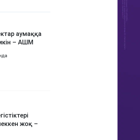
гектар аумаққа
мкін – АШМ
нда
істіктері
шеккен жоқ –