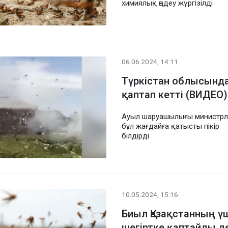
химиялық өңдеу жүргізілді
06.06.2024, 14:11
Түркістан облысында
қаптап кетті (ВИДЕО)
Ауыл шаруашылығы министрлі
бұл жағдайға қатысты пікір
білдірді
10.05.2024, 15:16
Биыл Қазақстанның 
шегіртке қаптайды 