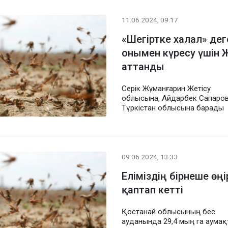
11.06.2024, 09:17
«Шегіртке халал» дег
онымен күресу үшін 
аттанды
Серік Жұманғарин Жетісу
облысына, Айдарбек Сапаро
Түркістан облысына барады
09.06.2024, 13:33
Еліміздің бірнеше өңі
қаптап кетті
Қостанай облысының бес
ауданында 29,4 мың га аумақ