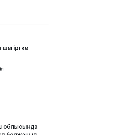
 шегіртке
гі
үш облысында
деп болжанып