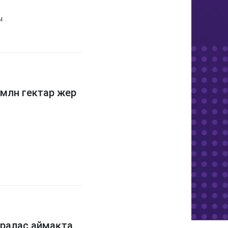
ы
 млн гектар жер
ралас аймақта