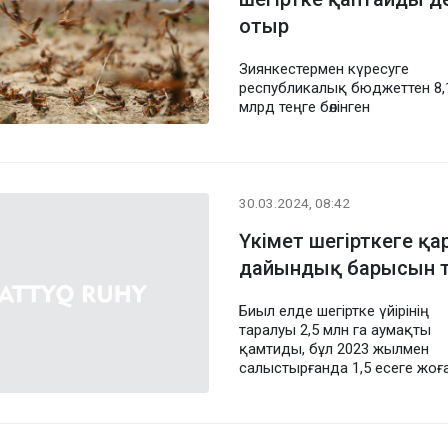
отыр
Зиянкестермен күресуге
республикалық бюджеттен 8,
млрд теңге бөлінген
30.03.2024, 08:42
Үкімет шегірткеге қа
дайындық барысын 
Биыл елде шегіртке үйірінің
таралуы 2,5 млн га аумақты
қамтиды, бұл 2023 жылмен
салыстырғанда 1,5 есеге жоғ