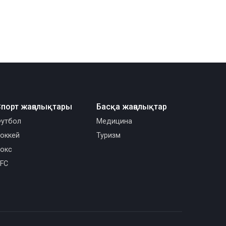
порт жаңалықтары
Басқа жаңалықтар
утбол
Медицина
оккей
Туризм
окс
FC