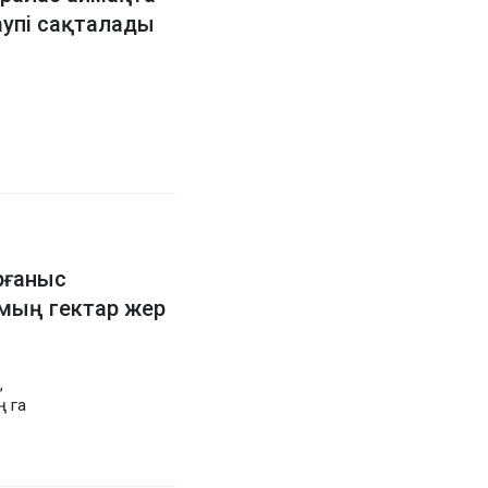
аупі сақталады
рғаныс
мың гектар жер
,
 га