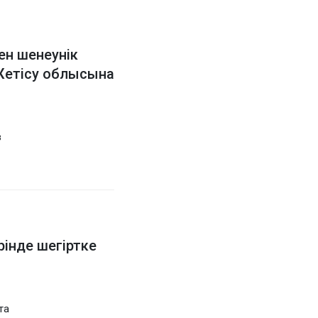
ен шенеунік
Жетісу облысына
в
рінде шегіртке
та