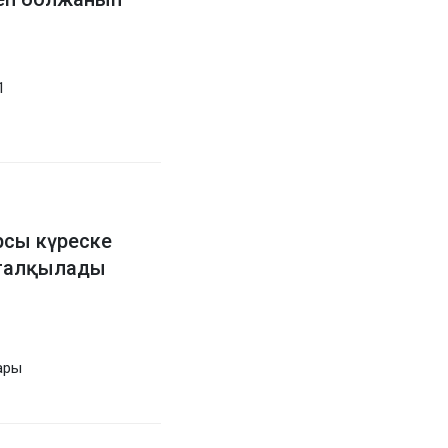
1
рсы күреске
талқылады
ары