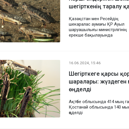
шегірткенің таралу қ
Қазақстан мен Ресейдің
шекаралас аумағы ҚР Ауыл
шаруашылығы министрлігінің
ерекше бақылауында
16.06.2024, 15:46
Шегірткеге қарсы қо
шаралары: жүздеген 
өңделді
Ақтөбе облысында 414 мың га
Қостанай облысында 140 мың
өңделді