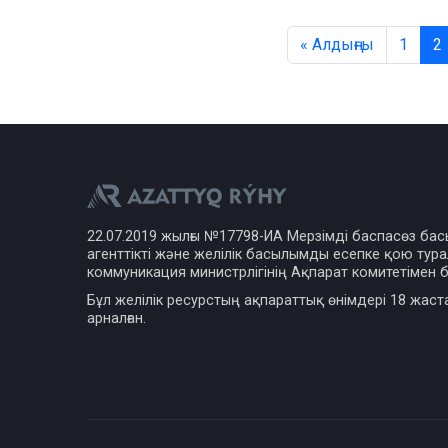
« Алдыңғы
1
2
22.07.2019 жылғы №17798-ИА Мерзімді баспасөз ба
агенттікті және желілік басылымды есепке қою турал
коммуникация министрлігінің Ақпарат комитетімен б
Бұл желілік ресурстың ақпараттық өнімдері 18 жаст
арналған.