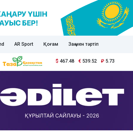
nd
AR Sport
Қоғам
Заң мен тәртіп
$
467.48
€
539.52
₽
5.73