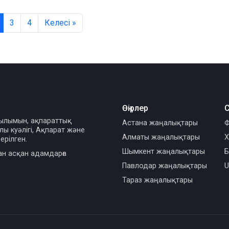
3
4
Келесі »
Өңірлер
С
сылымын, ақпараттық
Астана жаңалықтары
Ф
ы куәлігі, Ақпарат және
Алматы жаңалықтары
Х
ерілген.
Шымкент жаңалықтары
Б
ан асқан адамдарға
Павлодар жаңалықтары
U
Тараз жаңалықтары