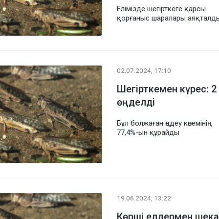
Елімізде шегірткеге қарсы
қорғаныс шаралары аяқталд
02.07.2024, 17:10
Шегірткемен күрес: 2
өңделді
Бұл болжаған өңдеу көлемінің
77,4%-ын құрайды
19.06.2024, 13:22
Көрші елдермен шека