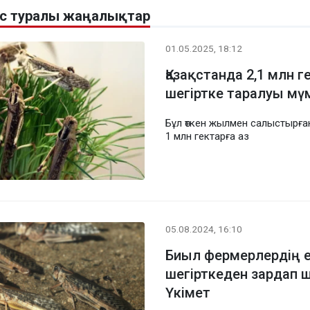
рес туралы жаңалықтар
01.05.2025, 18:12
Қазақстанда 2,1 млн 
шегіртке таралуы мү
Бұл өткен жылмен салыстырға
1 млн гектарға аз
05.08.2024, 16:10
Биыл фермерлердің ег
шегірткеден зардап 
Үкімет