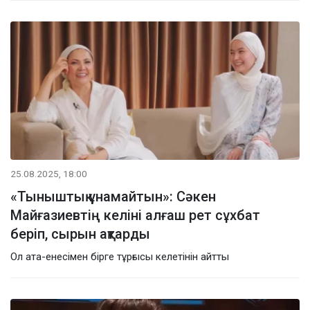
25.08.2025, 18:00
«Тыныштық ұнамайтын»: Сәкен
Майғазиевтің келіні алғаш рет сұхбат
беріп, сырын ақтарды
Ол ата-енесімен бірге тұрғысы келетінін айтты