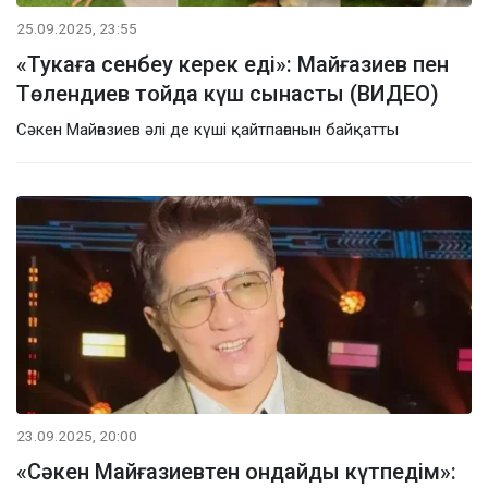
25.09.2025, 23:55
«Тукаға сенбеу керек еді»: Майғазиев пен
Төлендиев тойда күш сынасты (ВИДЕО)
Сәкен Майғазиев әлі де күші қайтпағанын байқатты
23.09.2025, 20:00
«Сәкен Майғазиевтен ондайды күтпедім»: