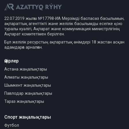
22.07.2019 жылғы №17798-ИА Мерзімді баспасөз басылымын,
ақпараттық агенттікті және желілік басылымды есепке қою
туралы куәлігі, Ақпарат және коммуникация министрлігінің
Ақпарат комитетімен берілген.
Бұл желілік ресурстың ақпараттық өнімдері 18 жастан асқан
адамдарға арналған.
Өңірлер
Астана жаңалықтары
Алматы жаңалықтары
Шымкент жаңалықтары
Павлодар жаңалықтары
Тараз жаңалықтары
Спорт жаңалықтары
Футбол