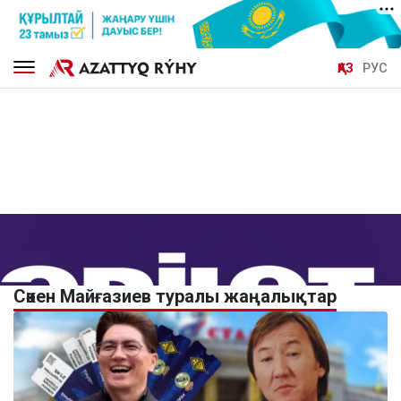
ҚАЗ
РУС
Сәкен Майғазиев туралы жаңалықтар