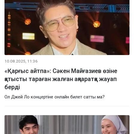
10.08.2025, 11:36
«Қарғыс айтпа»: Сәкен Майғазиев өзіне
қатысты тараған жалған ақпаратқа жауап
берді
Ол Джей Ло концертіне онлайн билет сатты ма?