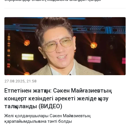
27.08.2025, 21:58
Етпетінен жатқан: Сәкен Майғазиевтың
концерт кезіндегі әрекеті желіде қызу
талқыланды (ВИДЕО)
Желі қолданушылары Сәкен Майғазиевтың
қарапайымдылығына тәнті болды