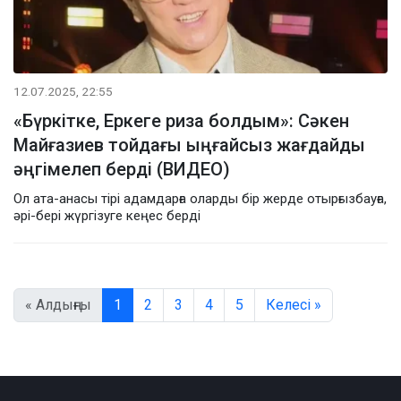
12.07.2025, 22:55
«Бүркітке, Еркеге риза болдым»: Сәкен
Майғазиев тойдағы ыңғайсыз жағдайды
әңгімелеп берді (ВИДЕО)
Ол ата-анасы тірі адамдарға оларды бір жерде отырғызбауға,
әрі-бері жүргізуге кеңес берді
« Алдыңғы
1
2
3
4
5
Келесі »