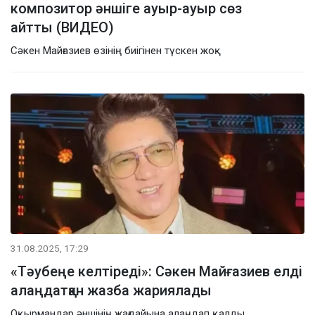
композитор әншіге ауыр-ауыр сөз
айтты (ВИДЕО)
Сәкен Майғазиев өзінің биігінен түскен жоқ
31.08.2025, 17:29
«Тәубеңе келтіреді»: Сәкен Майғазиев елді
алаңдатқан жазба жариялады
Оқырмандар әншінің жағдайына алаңдап қалды