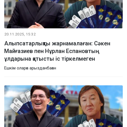
20.11.2025, 15:32
Алыпсатарлықты жарнамалаған: Сәкен
Майғазиев пен Нұрлан Еспановтың
ұлдарына қатысты іс тіркелмеген
Ешкім оларға арызданбаған