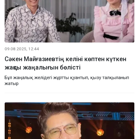
09.08.2025, 12:44
Сәкен Майғазиевтің келіні көптен күткен
жақсы жаңалығын бөлісті
Бұл жаңалық желідегі жұртты қуантып, қызу талқыланып
жатыр