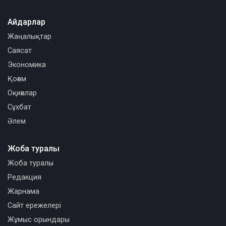
Айдарлар
Жаңалықтар
Саясат
Экономика
Қоғам
Оқиғалар
Сұхбат
Әлем
Жоба туралы
Жоба туралы
Редакция
Жарнама
Сайт ережелері
Жұмыс орындары