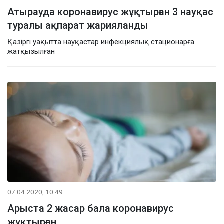
Атырауда коронавирус жұқтырған 3 науқас
туралы ақпарат жарияланды
Қазіргі уақытта науқастар инфекциялық стационарға
жатқызылған
07.04.2020, 10:49
Арыста 2 жасар бала коронавирус
жұқтырған