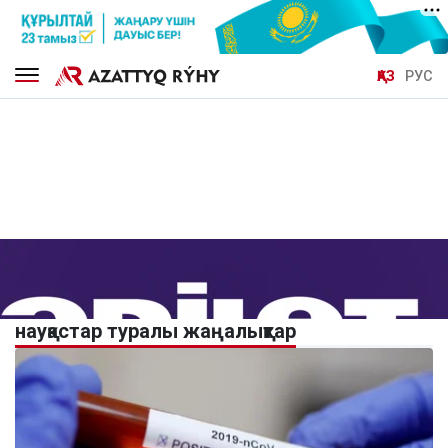
ҚАЗ
РУС
науқастар туралы жаңалықтар