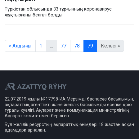
Түркістан облысында 33 тұрғынның коронавирус
жұқтырғаны белгілі болды
« Алдыңғы
1
…
77
78
79
Келесі »
22.07.2019 жылғы №17798-ИА Мерзімді баспасөз басылымын,
ақпараттық агенттікті және желілік басылымды есепке қою
туралы куәлігі, Ақпарат және коммуникация министрлігінің
Ақпарат комитетімен берілген.
Бұл желілік ресурстың ақпараттық өнімдері 18 жастан асқан
адамдарға арналған.