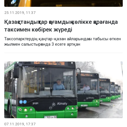
25.11.2019, 11:37
Қазақстандықтар қоғамдық көлікке қарағанда
таксимен көбірек жүреді
Таксопарктердің қаңтар-қазан айларындағы табысы өткен
жылмен салыстырғанда 3 есеге артқан
07.11.2019, 17:37