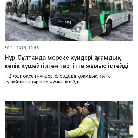
30.11.2019, 12:48
Нұр-Сұлтанда мереке күндері қоғамдық
көлік күшейтілген тәртіпте жұмыс істейді
1-2 желтоқсан күндері елордада қоғамдық көлік
күшейтілген тәртіпте жұмыс істейді