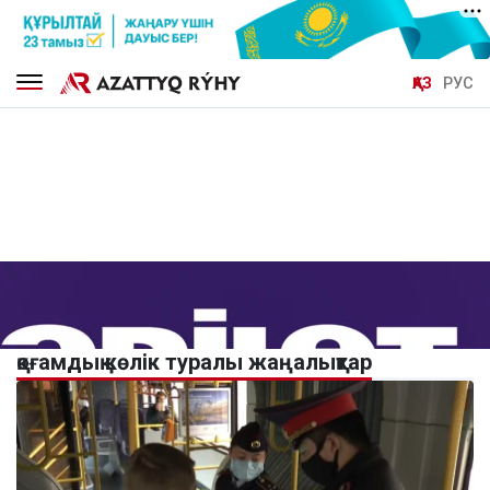
ҚАЗ
РУС
қоғамдық көлік туралы жаңалықтар