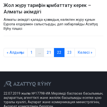
Жол жүру тарифін қымбаттату керек –
Алматы әкімдігі
Алматы әкімдігі қалада қоғамдық көлікпен жүру құнын
Еуропа елдерімен салыстырды, деп хабарлайды Azattyq
Rýhy тілшісі
« Алдыңғы
1
…
21
22
23
Келесі »
22.07.2019 жылғы №17798-ИА Мерзімді баспасөз басылымын,
ақпараттық агенттікті және желілік басылымды есепке қою
туралы куәлігі, Ақпарат және коммуникация министрлігінің
Ақпарат комитетімен берілген.