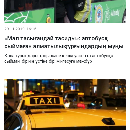
29.11.2019, 16:16
«Мал тасығандай тасиды»: автобусқа
сыймаған алматылық тұрғындардың мұңы
Қала тұрғындары таңғы және кешкі уақытта автобусқа
сыймай, бірінің үстіне бірі мінгесуге мәжбүр