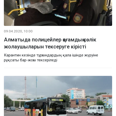
09.04.2020, 10:00
Алматыда полицейлер қоғамдық көлік
жолаушыларын тексеруге кірісті
Карантин кезінде тұрғындардың қала ішінде жүруіне
рұқсаты бар-жоғы тексеріледі