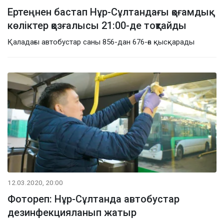
Ертеңнен бастап Нұр-Сұлтандағы қоғамдық
көліктер қозғалысы 21:00-де тоқтайды
Қаладағы автобустар саны 856-дан 676-ға қысқарады
12.03.2020, 20:00
Фотореп: Нұр-Сұлтанда автобустар
дезинфекцияланып жатыр