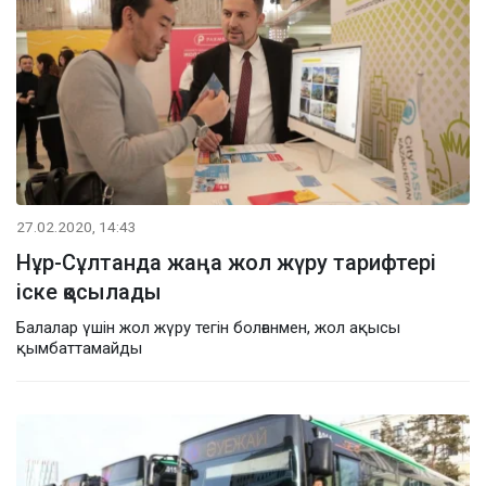
27.02.2020, 14:43
Нұр-Сұлтанда жаңа жол жүру тарифтері
іске қосылады
Балалар үшін жол жүру тегін болғанмен, жол ақысы
қымбаттамайды