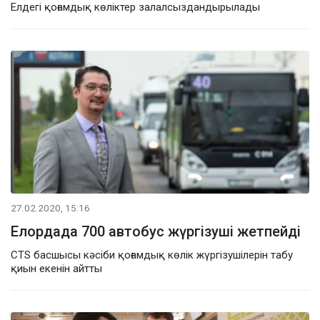
Елдегі қоғамдық көліктер залалсыздандырылады
27.02.2020, 15:16
Елордада 700 автобус жүргізуші жетпейді
CTS басшысы кәсіби қоғамдық көлік жүргізушілерін табу
қиын екенін айтты