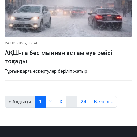
24.02.2026, 12:40
АҚШ-та бес мыңнан астам әуе рейсі
тоқтады
Тұрғындарға ескертулер беріліп жатыр
« Алдыңғы
1
2
3
…
24
Келесі »