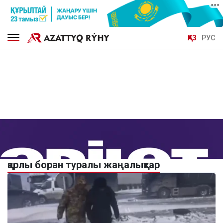
ҚАЗ
РУС
қарлы боран туралы жаңалықтар