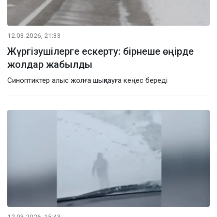
12.03.2026, 21:33
Жүргізушілерге ескерту: бірнеше өңірде
жолдар жабылды
Синоптиктер алыс жолға шықпауға кеңес береді
12.03.2026, 15:43