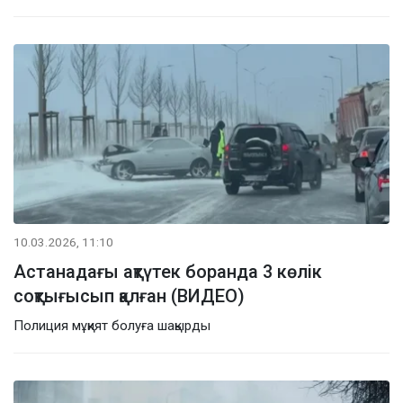
10.03.2026, 11:10
Астанадағы ақтүтек боранда 3 көлік
соқтығысып қалған (ВИДЕО)
Полиция мұқият болуға шақырды