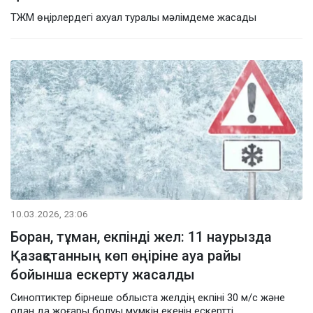
ТЖМ өңірлердегі ахуал туралы мәлімдеме жасады
10.03.2026, 23:06
Боран, тұман, екпінді жел: 11 наурызда
Қазақстанның көп өңіріне ауа райы
бойынша ескерту жасалды
Синоптиктер бірнеше облыста желдің екпіні 30 м/с және
одан да жоғары болуы мүмкін екенін ескертті