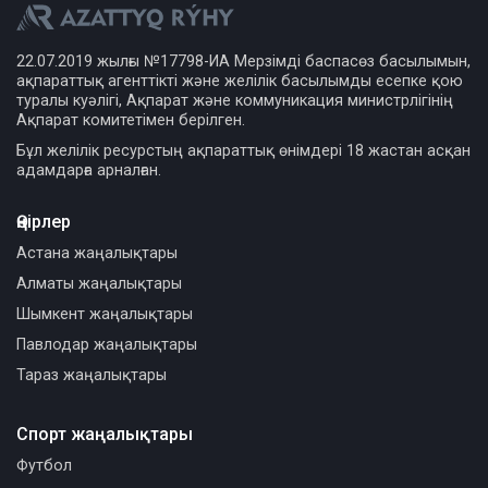
22.07.2019 жылғы №17798-ИА Мерзімді баспасөз басылымын,
ақпараттық агенттікті және желілік басылымды есепке қою
туралы куәлігі, Ақпарат және коммуникация министрлігінің
Ақпарат комитетімен берілген.
Бұл желілік ресурстың ақпараттық өнімдері 18 жастан асқан
адамдарға арналған.
Өңірлер
Астана жаңалықтары
Алматы жаңалықтары
Шымкент жаңалықтары
Павлодар жаңалықтары
Тараз жаңалықтары
Спорт жаңалықтары
Футбол