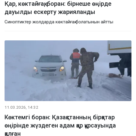
Қар, көктайғақ, боран: бірнеше өңірде
дауылды ескерту жарияланды
Синоптиктер жолдарда көктайғақ болатынын айтты
11.03.2026, 14:32
Көктемгі боран: Қазақстанның бірқатар
өңірінде жүздеген адам қар құрсауында
қалған