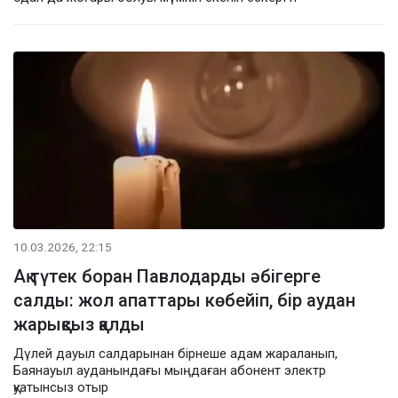
10.03.2026, 22:15
Ақ түтек боран Павлодарды әбігерге
салды: жол апаттары көбейіп, бір аудан
жарықсыз қалды
Дүлей дауыл салдарынан бірнеше адам жараланып,
Баянауыл ауданындағы мыңдаған абонент электр
қуатынсыз отыр