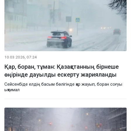
10.03.2026, 07:24
Қар, боран, тұман: Қазақстанның бірнеше
өңірінде дауылды ескерту жарияланды
Сейсенбіде елдің басым бөлігінде қар жауып, боран соғуы
ықтимал