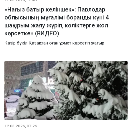
«Нағыз батыр келіншек»: Павлодар
облысының мұғалімі боранды күні 4
шақырым жаяу жүріп, көліктерге жол
көрсеткен (ВИДЕО)
Қазір бүкіл Қазақстан оған құрмет көрсетіп жатыр
12.03.2026, 07:26