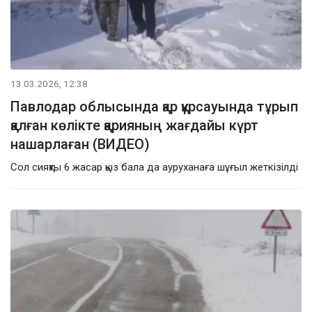
13.03.2026, 12:38
Павлодар облысында қар құрсауында тұрып
қалған көлікте қарияның жағдайы күрт
нашарлаған (ВИДЕО)
Сол сияқты 6 жасар қыз бала да ауруханаға шұғыл жеткізілді