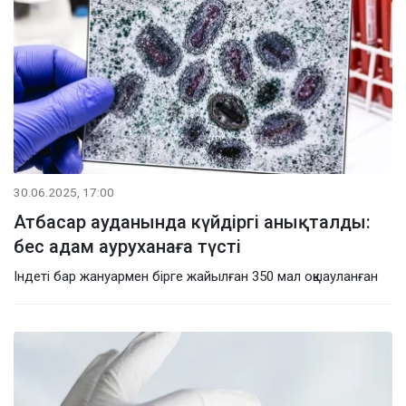
30.06.2025, 17:00
Атбасар ауданында күйдіргі анықталды:
бес адам ауруханаға түсті
Індеті бар жануармен бірге жайылған 350 мал оқшауланған