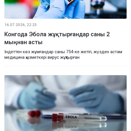
16.07.2026, 22:23
Конгода Эбола жұқтырғандар саны 2
мыңнан асты
Індеттен көз жұмғандар саны 754-ке жетіп, жүзден астам
медицина қызметкері вирус жұқтырған