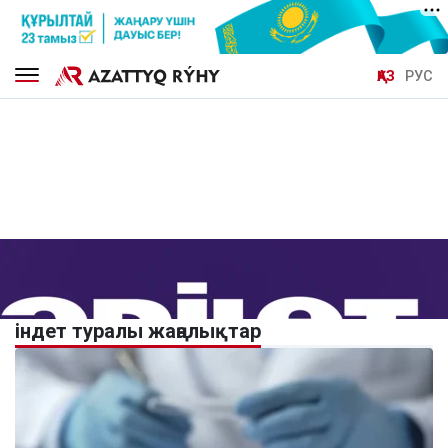
ҚАЗ
РУС
індет туралы жаңалықтар