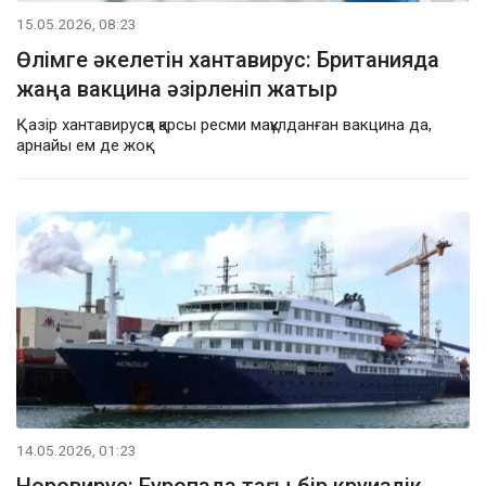
15.05.2026, 08:23
Өлімге әкелетін хантавирус: Британияда
жаңа вакцина әзірленіп жатыр
Қазір хантавирусқа қарсы ресми мақұлданған вакцина да,
арнайы ем де жоқ
14.05.2026, 01:23
Норовирус: Еуропада тағы бір круиздік