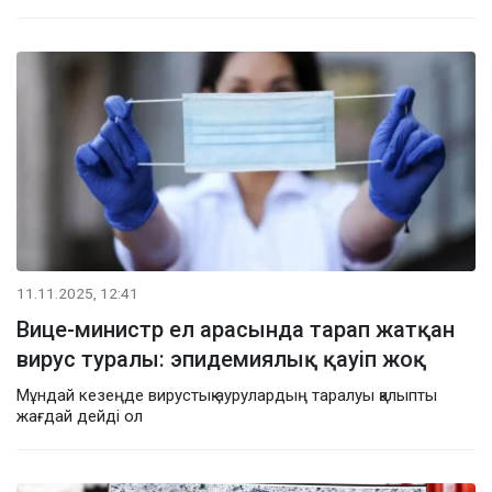
11.11.2025, 12:41
Вице-министр ел арасында тарап жатқан
вирус туралы: эпидемиялық қауіп жоқ
Мұндай кезеңде вирустық аурулардың таралуы қалыпты
жағдай дейді ол