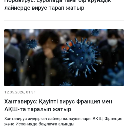
лайнерде вирус тарап жатыр
12.05.2026, 01:31
Хантавирус: Қауіпті вирус Франция мен
АҚШ-та таралып жатыр
Хантавирус жұқтырған лайнер жолаушылары АҚШ, Франция
және Испанияда бақылауға алынды