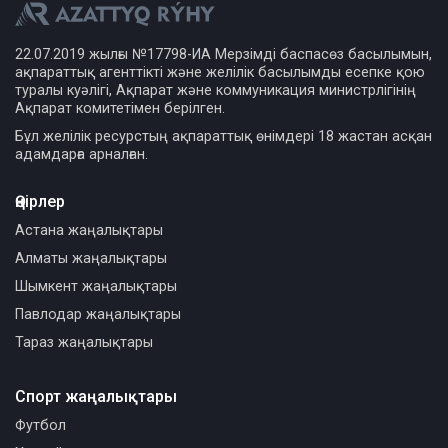
22.07.2019 жылғы №17798-ИА Мерзімді баспасөз басылымын,
ақпараттық агенттікті және желілік басылымды есепке қою
туралы куәлігі, Ақпарат және коммуникация министрлігінің
Ақпарат комитетімен берілген.
Бұл желілік ресурстың ақпараттық өнімдері 18 жастан асқан
адамдарға арналған.
Өңірлер
Астана жаңалықтары
Алматы жаңалықтары
Шымкент жаңалықтары
Павлодар жаңалықтары
Тараз жаңалықтары
Спорт жаңалықтары
Футбол