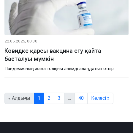
22.05.2025, 00:30
Ковидке қарсы вакцина егу қайта
басталуы мүмкін
Пандемияның жаңа толқыны әлемді алаңдатып отыр
« Алдыңғы
1
2
3
…
40
Келесі »