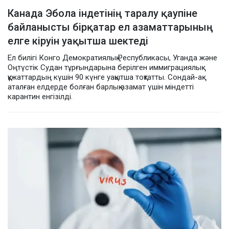
Канада Эбола індетінің таралу қаупіне
байланысты бірқатар ел азаматтарының
елге кіруін уақытша шектеді
Ел билігі Конго Демократиялық Республикасы, Уганда және
Оңтүстік Судан тұрғындарына берілген иммиграциялық
құжаттардың күшін 90 күнге уақытша тоқтатты. Сондай-ақ
аталған елдерде болған барлық азамат үшін міндетті
карантин енгізілді.