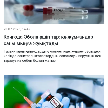
23.07.2026, 14:47
Конгода Эбола өршіп тұр: көз жұмғандар
саны мыңға жуықтады
Гуманитарлық ұйымдардың мәліметінше, жерлеу рәсімдері
кезінде санитарлық талаптардың сақталмауы вирустың кең
таралуына себеп болып жатыр