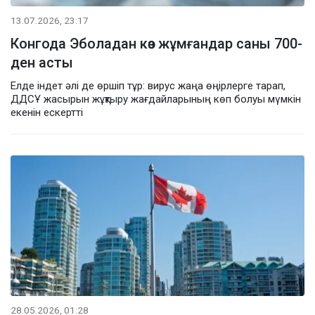
13.07.2026, 23:17
Конгода Эболадан көз жұмғандар саны 700-
ден асты
Елде індет әлі де өршіп тұр: вирус жаңа өңірлерге тарап,
ДДСҰ жасырын жұқтыру жағдайларының көп болуы мүмкін
екенін ескертті
28.05.2026, 01:28