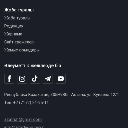
Жоба туралы
Жоба туралы
Редакция
Жарнама
Сайт ережелері
Жұмыс орындары
Әлеуметтік желілерде біз
Республика Казахстан, Z05H9B0г. Астана, ул. Кунаева 12/1
Тел: +7 (7172) 24-95-11
azatruh@gmail.com
info@azattyq-ruhy.kz