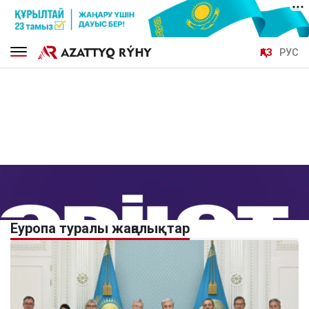
ҚАЗ
РУС
Еуропа туралы жаңалықтар