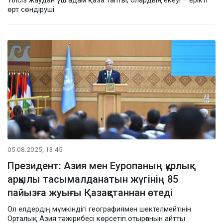
өрт сөндіруші
05.08.2025, 13:45
Президент: Азия мен Еуропаның құрлық
арқылы тасымалданатын жүгінің 85
пайызға жуығы Қазақстаннан өтеді
Ол елдердің мүмкіндігі географиямен шектелмейтінін
Орталық Азия тәжірибесі көрсетіп отырғанын айтты