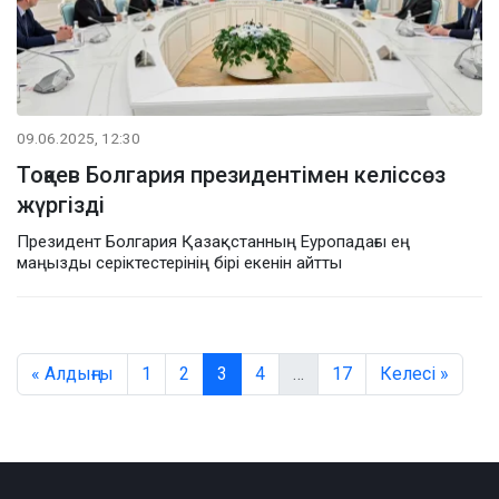
09.06.2025, 12:30
Тоқаев Болгария президентімен келіссөз
жүргізді
Президент Болгария Қазақстанның Еуропадағы ең
маңызды серіктестерінің бірі екенін айтты
« Алдыңғы
1
2
3
4
…
17
Келесі »