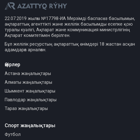
22.07.2019 жылғы №17798-ИА Мерзімді баспасөз басылымын,
ақпараттық агенттікті және желілік басылымды есепке қою
туралы куәлігі, Ақпарат және коммуникация министрлігінің
Ақпарат комитетімен берілген.
Бұл желілік ресурстың ақпараттық өнімдері 18 жастан асқан
адамдарға арналған.
Өңірлер
Астана жаңалықтары
Алматы жаңалықтары
Шымкент жаңалықтары
Павлодар жаңалықтары
Тараз жаңалықтары
Спорт жаңалықтары
Футбол