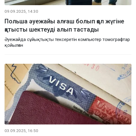
09.09.2025, 14:30
Польша әуежайы алғаш болып қол жүгіне
қатысты шектеуді алып тастады
Әуежайда сұйықтықты тексеретін компьютер томографтар
қойылған
03.09.2025, 16:50