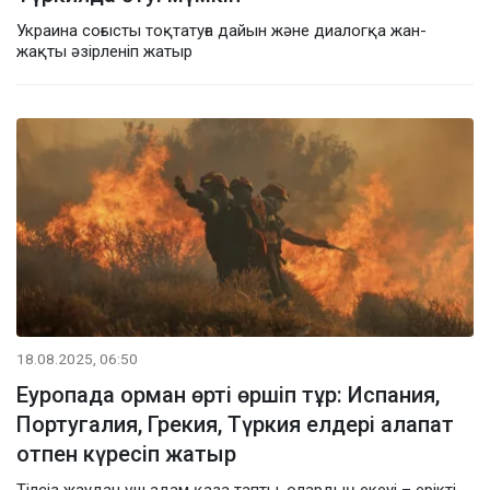
Украина соғысты тоқтатуға дайын және диалогқа жан-
жақты әзірленіп жатыр
18.08.2025, 06:50
Еуропада орман өрті өршіп тұр: Испания,
Португалия, Грекия, Түркия елдері алапат
отпен күресіп жатыр
Тілсіз жаудан үш адам қаза тапты, олардың екеуі – ерікті