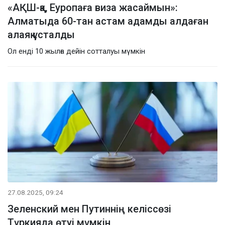
«АҚШ-қа, Еуропаға виза жасаймын»:
Алматыда 60-тан астам адамды алдаған
алаяқ ұсталды
Ол енді 10 жылға дейін сотталуы мүмкін
27.08.2025, 09:24
Зеленский мен Путиннің келіссөзі
Түркияда өтуі мүмкін