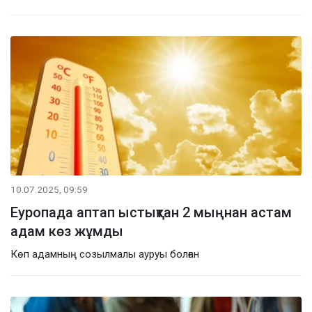
10.07.2025, 09:59
Еуропада аптап ыстықтан 2 мыңнан астам
адам көз жұмды
Көп адамның созылмалы ауруы болған