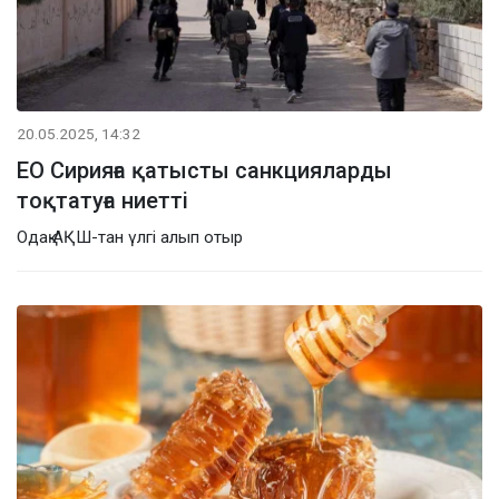
20.05.2025, 14:32
ЕО Сирияға қатысты санкцияларды
тоқтатуға ниетті
Одақ АҚШ-тан үлгі алып отыр