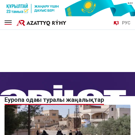
ҚАЗ
РУС
Еуропа одағы туралы жаңалықтар