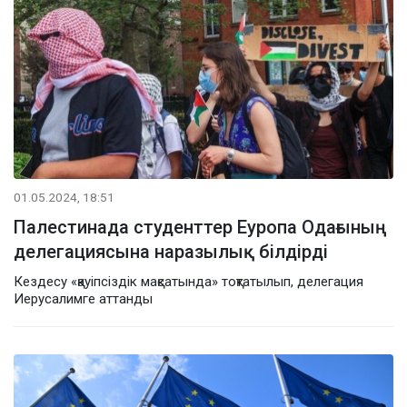
01.05.2024, 18:51
Палестинада студенттер Еуропа Одағының
делегациясына наразылық білдірді
Кездесу «қауіпсіздік мақсатында» тоқтатылып, делегация
Иерусалимге аттанды