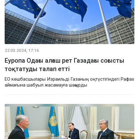
22.03.2024, 17:16
Еуропа Одағы алғаш рет Газадағы соғысты
тоқтатуды талап етті
ЕО көшбасшылары Израильді Газаның оңтүстігіндегі Рафах
аймағына шабуыл жасамауға шақырды