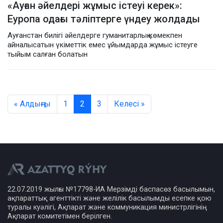
«Ауған әйелдері жұмыс істеуі керек»:
Еуропа одағы тәліптерге үндеу жолдады
Ауғанстан билігі әйелдерге гуманитарлық көмекпен
айналысатын үкіметтік емес ұйымдарда жұмыс істеуге
тыйым салған болатын
« Алдыңғы
1
2
3
Келесі »
22.07.2019 жылғы №17798-ИА Мерзімді баспасөз басылымын,
ақпараттық агенттікті және желілік басылымды есепке қою
туралы куәлігі, Ақпарат және коммуникация министрлігінің
Ақпарат комитетімен берілген.