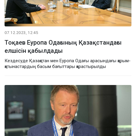
07.12.2023, 12:45
Тоқаев Еуропа Одағының Қазақстандағы
елшісін қабылдады
Кездесуде Қазақстан мен Еуропа Одағы арасындағы қарым-
қатынастардың басым бағыттары қарастырылды