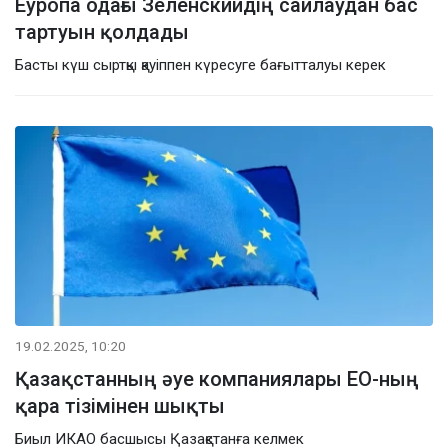
Еуропа одағы Зеленскийдің сайлаудан бас
тартуын қолдады
Басты күш сыртқы қауіппен күресуге бағытталуы керек
19.02.2025, 10:20
Қазақстанның әуе компаниялары ЕО-ның
қара тізімінен шықты
Биыл ИКАО басшысы Қазақстанға келмек