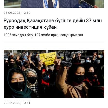
05.09.2023, 12:10
Еуроодақ Қазақстанға бүгінге дейін 37 млн
еуро инвестиция құйған
1996 жылдан бері 127 жоба қаржыландырылған
29.12.2022, 10:41