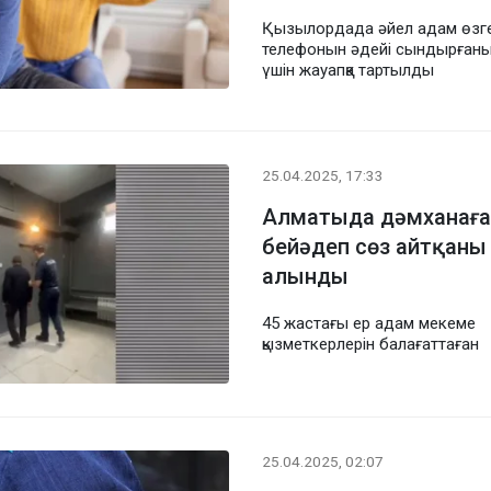
Қызылордада әйел адам өзге
телефонын әдейі сындырған
үшін жауапқа тартылды
25.04.2025, 17:33
Алматыда дәмханаға
бейәдеп сөз айтқаны 
алынды
45 жастағы ер адам мекеме
қызметкерлерін балағаттаған
25.04.2025, 02:07