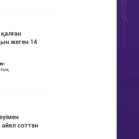
 қалған
ын жеген 14
ан
тық
еуімен
 әйел соттан