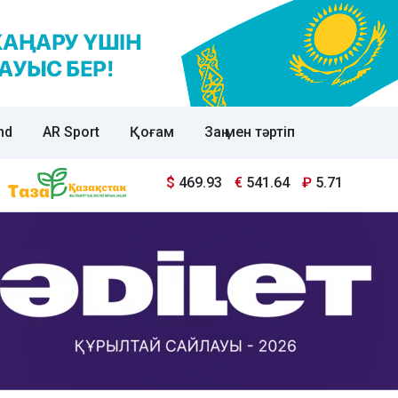
nd
AR Sport
Қоғам
Заң мен тәртіп
$
469.93
€
541.64
₽
5.71