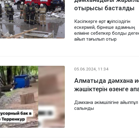
отырысы басталды
Кәсіпкерге өрт қауіпсіздігін
ескермей, бірнеше адамның
өліміне себепкер болды деге
айып тағылып отыр
05.06.2024, 11:34
Алматыда дәмхана и
жәшіктерін өзенге ап
Дәмхана әкімшілігіне айыппұл
салынды