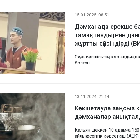
15.01.2025, 08:51
Дәмханада ерекше б
тамақтандырған дая
жұртты сүйсіндірді (
Оқиға көпшіліктің көз алдында
болған
13.11.2024, 21:14
Көкшетауда заңсыз к
дәмханалар анықта
Кальян шеккен 10 адамға 150
айлық есептік көрсеткіш (АЕК)