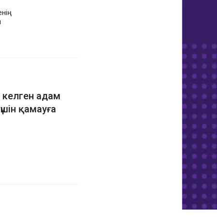
нің
ы
 келген адам
үшін қамауға