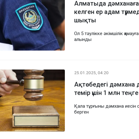
Алматыда дәмханаға 
келген ер адам түрмед
шықты
Ол 5 тәулікке әкімшілік қамауға
алынды
25.01.2025, 04:20
Ақтөбедегі дәмхана д
темір үшін 1 млн теңг
Қала тұрғыны дәмхана иесін с
берген