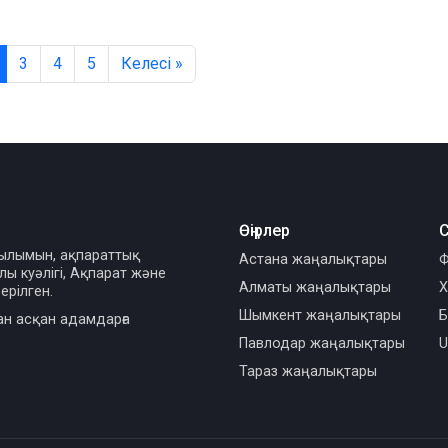
3
4
5
Келесі »
Өңірлер
С
сылымын, ақпараттық
Астана жаңалықтары
Ф
ы куәлігі, Ақпарат және
Алматы жаңалықтары
Х
ерілген.
Шымкент жаңалықтары
Б
ан асқан адамдарға
Павлодар жаңалықтары
U
Тараз жаңалықтары