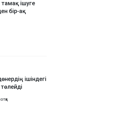
тамақ ішуге
ен бір-ақ
өнердің ішіндегі
е төлейді
отқа