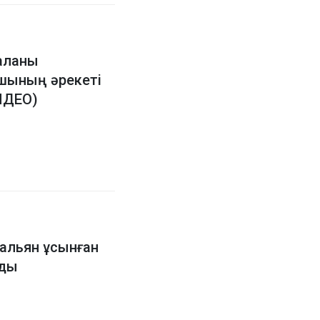
аланы
шының әрекеті
ВИДЕО)
альян ұсынған
лды