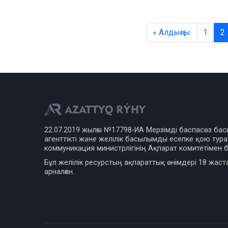
« Алдыңғы
1
2
22.07.2019 жылғы №17798-ИА Мерзімді баспасөз ба
агенттікті және желілік басылымды есепке қою турал
коммуникация министрлігінің Ақпарат комитетімен б
Бұл желілік ресурстың ақпараттық өнімдері 18 жаст
арналған.