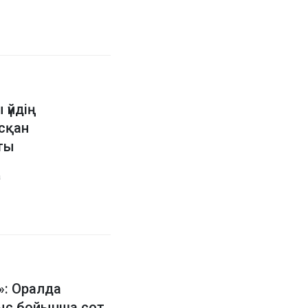
 үйдің
сқан
ты
а
»: Оралда
ыс бойынша сот