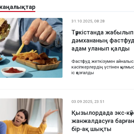
 жаңалықтар
31.10.2025, 08:28
Түркістанда жабылып
дәмхананың фастфуд
адам уланып қалды
Фастфуд жеткізумен айналысқ
кәсіпкерлердің үстінен қылмыс
іс қозғалды
03.09.2025, 23:51
Қызылордада экс-күй
жанжалдасуға барған
бір-ақ шықты