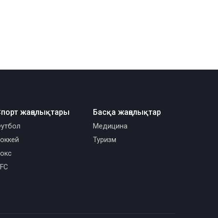
порт жаңалықтары
Басқа жаңалықтар
утбол
Медицина
оккей
Туризм
окс
FC