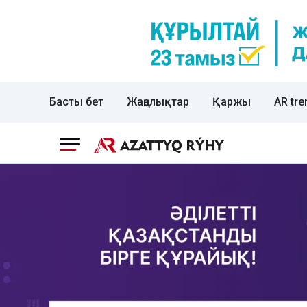
Басты бет
Жаңалықтар
Қаржы
AR tre