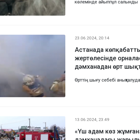
көлемінде айыппұл салынды
23.06.2024, 20:14
Астанада көпқабатты
жертөлесінде орнала
дәмханадан өрт шық
Өрттің шығу себебі анықталуд
13.06.2024, 23:49
«Үш адам көз жұмған
дәмханадағы жарыл