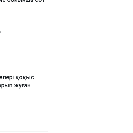
н
елері қоқыс
арып жуған