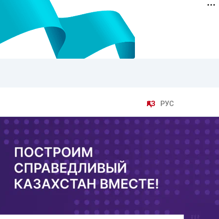
ҚАЗ
РУС