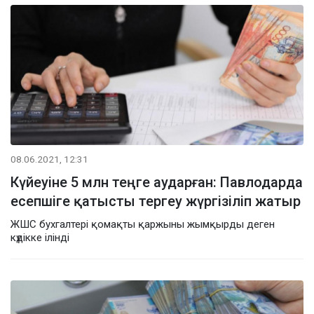
08.06.2021, 12:31
Күйеуіне 5 млн теңге аударған: Павлодарда
есепшіге қатысты тергеу жүргізіліп жатыр
ЖШС бухгалтері қомақты қаржыны жымқырды деген
күдікке ілінді