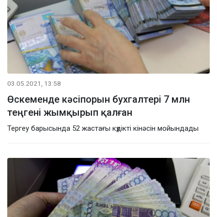
03.05.2021, 13:58
Өскеменде кәсіпорын бухгалтері 7 млн
теңгені жымқырып қалған
Тергеу барысында 52 жастағы күдікті кінәсін мойындады