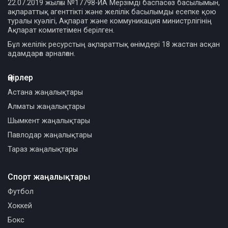
22.07.2019 жылғы №17798-ИА Мерзімді баспасөз басылымын,
ақпараттық агенттікті және желілік басылымды есепке қою
туралы куәлігі, Ақпарат және коммуникация министрлігінің
Ақпарат комитетімен берілген.
Бұл желілік ресурстың ақпараттық өнімдері 18 жастан асқан
адамдарға арналған.
Өңірлер
Астана жаңалықтары
Алматы жаңалықтары
Шымкент жаңалықтары
Павлодар жаңалықтары
Тараз жаңалықтары
Спорт жаңалықтары
Футбол
Хоккей
Бокс