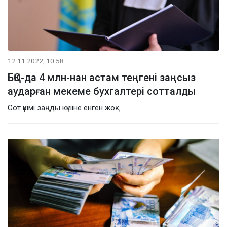
12.11.2022, 10:58
БҚО-да 4 млн-нан астам теңгені заңсыз
аударған мекеме бухгалтері сотталды
Сот үкімі заңды күшіне енген жоқ