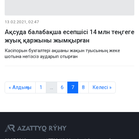
13.02.2021, 02:47
Ақсуда балабақша есепшісі 14 млн теңгеге
жуық қаржыны жымқырған
Кәсіпорын бухгалтері ақшаны жақын туысының жеке
шотына негізсіз аударып отырған
« Алдыңғы
1
…
6
7
8
Келесі »