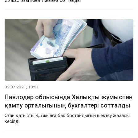
25 жастағы әйел 7 жылға сотталды
02.07.2021, 18:51
Павлодар облысында Халықты жұмыспен
қамту орталығының бухгалтері сотталды
Оған қатысты 4,5 жылға бас бостандығын шектеу жазасы
кесілді