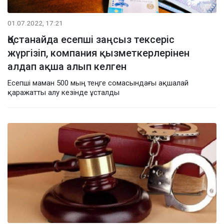
01.07.2022, 17:21
Қостанайда есепші заңсыз тексеріс
жүргізіп, компания қызметкерлерінен
алдап ақша алып келген
Есепші маман 500 мың теңге сомасындағы ақшалай
қаражатты алу кезінде ұсталды