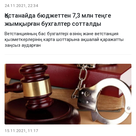
24.11.2021, 22:34
Қостанайда бюджеттен 7,3 млн теңге
жымқырған бухгалтер сотталды
Ветстанцияның бас бухгалтері өзінің және ветстанция
қызметкерлерінің карта шоттарына ақшалай қаражатты
заңсыз аударған
15.11.2021, 11:17