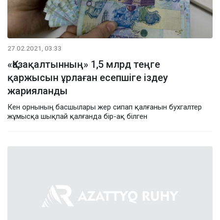
27.02.2021, 03:33
«Қазақалтынның» 1,5 млрд теңге
қаржысын ұрлаған есепшіге іздеу
жарияланды
Кен орнының басшылары жер сипап қалғанын бухгалтер
жұмысқа шықпай қалғанда бір-ақ білген