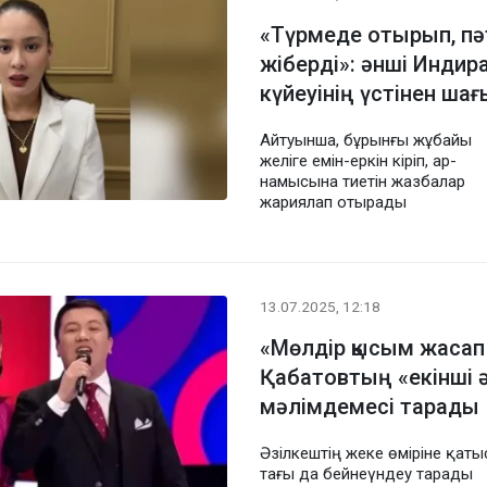
«Түрмеде отырып, пә
жіберді»: әнші Индир
күйеуінің үстінен ш
Айтуынша, бұрынғы жұбайы
желіге емін-еркін кіріп, ар-
намысына тиетін жазбалар
жариялап отырады
13.07.2025, 12:18
«Мөлдір қысым жасап
Қабатовтың «екінші ә
мәлімдемесі тарады
Әзілкештің жеке өміріне қат
тағы да бейнеүндеу тарады