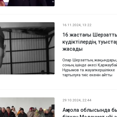
16.11.2024, 13:22
16 жастағы Шерзатты
күдіктілердің туыст
жасады
Олар Шерзаттың жақындары,
соның ішінде әкесі Қаржауба
Нұрымов та жауапкершілікке
тартылуға тиіс екенін айтты
29.10.2024, 22:44
Ақмола облысында б