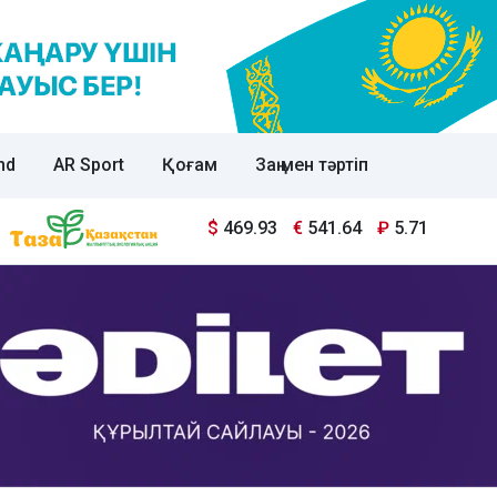
nd
AR Sport
Қоғам
Заң мен тәртіп
$
469.93
€
541.64
₽
5.71