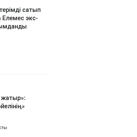
терімді сатып
а Елемес экс-
ағымданды
 жатыр»:
йелінің»
ысты