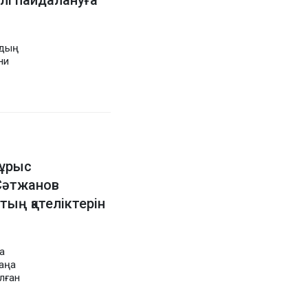
әлі пайдалануға
рдың
ни
ұрыс
 Сәтжанов
ың қателіктерін
а
аңа
лған