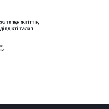
а тапқан жігіттің
ділдікті талап
е,
еше