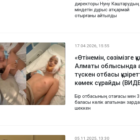
директоры Нуну Каштарудың
міндетін дұрыс атқармай
отырғаны айтылды
17.04.2026, 15:55
«Өтінемін, сөзімізге қ
Алматы облысында а
түскен отбасы құзіре
көмек сұрайды (ВИД
Бір отбасының отағасы мен 3
баласы көлік апатынан зарда
шеккен
05.11.2025, 13:30