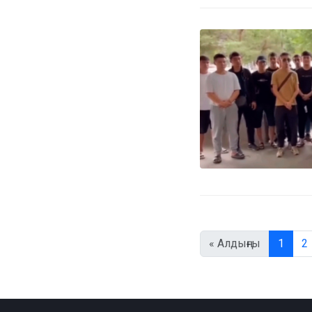
« Алдыңғы
1
2