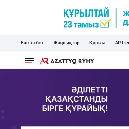
Басты бет
Жаңалықтар
Қаржы
AR tre