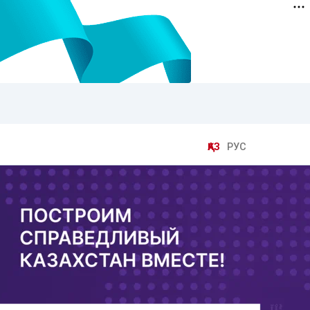
ҚАЗ
РУС