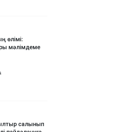
ң өлімі:
ары мәлімдеме
й
ылтыр салынып