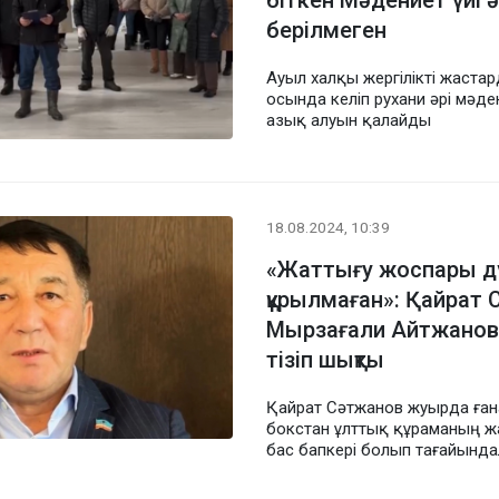
біткен Мәдениет үйі 
берілмеген
Ауыл халқы жергілікті жаста
осында келіп рухани әрі мәде
азық алуын қалайды
18.08.2024, 10:39
«Жаттығу жоспары д
құрылмаған»: Қайрат
Мырзағали Айтжановт
тізіп шықты
Қайрат Сәтжанов жуырда ған
бокстан ұлттық құраманың ж
бас бапкері болып тағайында