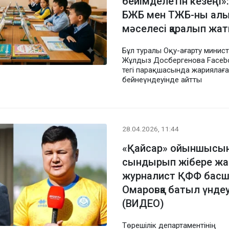
бейімделетін кезеңі»
БЖБ мен ТЖБ-ны алы
мәселесі қаралып жа
Бұл туралы Оқу-ағарту минист
Жұлдыз Досбергенова Faceb
тегі парақшасында жариялағ
бейнеүндеуінде айтты
28.04.2026, 11:44
«Қайсар» ойыншысы
сындырып жібере жа
журналист ҚФФ бас
Омаровқа батыл үнде
(ВИДЕО)
Төрешілік департаментінің