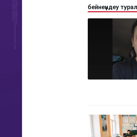
бейнеүндеу тур