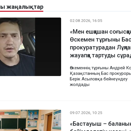
алы жаңалықтар
02.08.2026, 16:05
«Мен ешқашан соғысқа
Өскемен тұрғыны Ба
прокуратурадан Лұқп
жауапқа тартуды сұр
Өскеменнің тұрғыны Андрей К
Қазақстанның Бас прокурор
Берік Асыловқа бейнеүндеу
жолдады
09.07.2026, 10:25
«Бастауыш – баланың