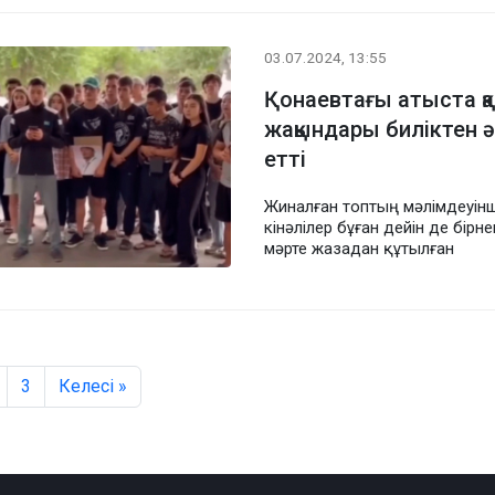
03.07.2024, 13:55
Қонаевтағы атыста қаз
жақындары биліктен ә
етті
Жиналған топтың мәлімдеуінш
кінәлілер бұған дейін де бірн
мәрте жазадан құтылған
3
Келесі »