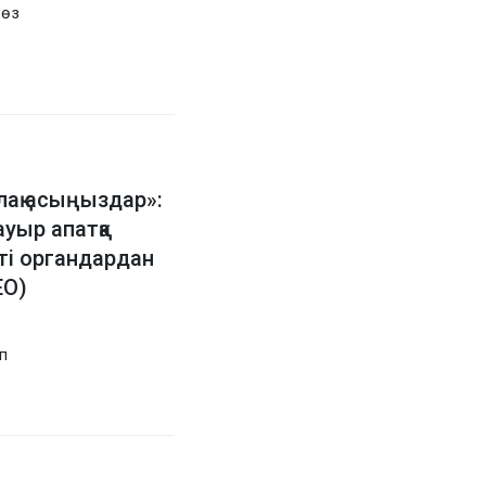
 өз
ұлақ асыңыздар»:
уыр апатқа
тті органдардан
ЕО)
п