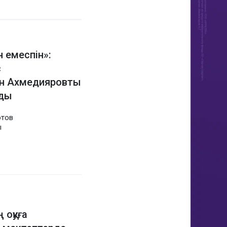
н емеспін»:
с
ан Ахмедияровты
ады
отов
ы
 оқуға