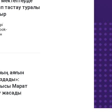
: мектептерде
п тастау туралы
тыр
рі
ook-
ан
ның аяғын
здады»:
шысы Марат
у жасады