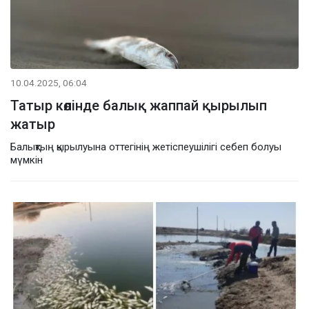
10.04.2025, 06:04
Татыр көлінде балық жаппай қырылып
жатыр
Балықтың қырылуына оттегінің жетіспеушілігі себеп болуы
мүмкін