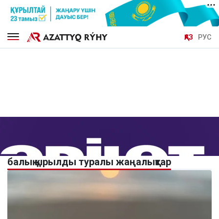
ҚАЗ
РУС
балық қырылды туралы жаңалықтар