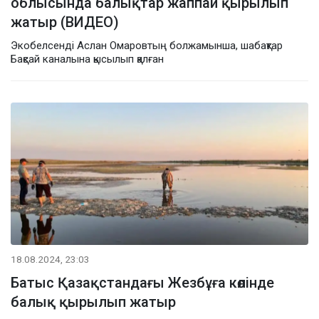
облысында балықтар жаппай қырылып
жатыр (ВИДЕО)
Экобелсенді Аслан Омаровтың болжамынша, шабақтар
Бақсай каналына қысылып қалған
18.08.2024, 23:03
Батыс Қазақстандағы Жезбұға көлінде
балық қырылып жатыр