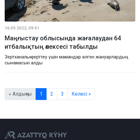
16.05.2022, 09:51
Маңғыстау облысында жағалаудан 64
итбалықтың өлексесі табылды
Зертханалық зерттеу үшін мамандар өлген жануарлардың
сынамасын алды
« Алдыңғы
1
2
3
Келесі »