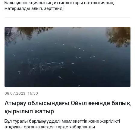
Балық инспекциясының ихтиологтары патологиялық
материалды алып, зерттейді
08.07.2023, 16:50
Атырау облысындағы Ойыл өзенінде балық
қырылып жатыр
Бұл туралы барлық мүдделі мемлекеттік және жергілікті
атқарушы органға жедел түрде хабарланды