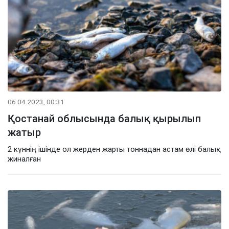
06.04.2023, 00:31
Қостанай облысында балық қырылып
жатыр
2 күннің ішінде ол жерден жарты тоннадан астам өлі балық
жиналған