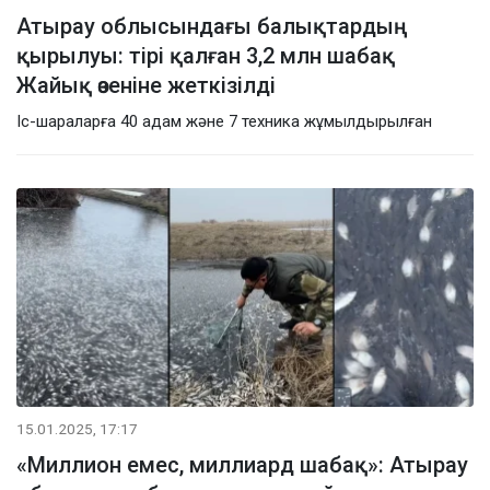
Атырау облысындағы балықтардың
қырылуы: тірі қалған 3,2 млн шабақ
Жайық өзеніне жеткізілді
Іс-шараларға 40 адам және 7 техника жұмылдырылған
15.01.2025, 17:17
«Миллион емес, миллиард шабақ»: Атырау