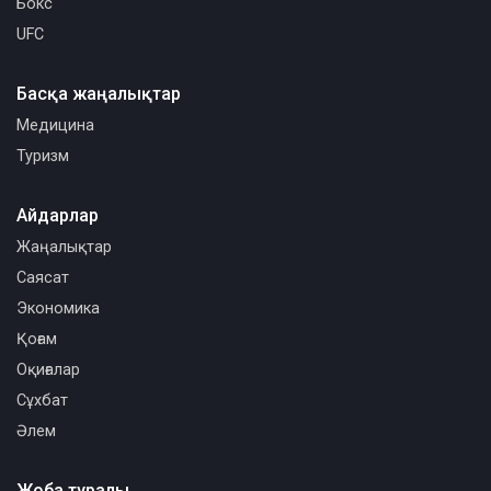
Бокс
UFC
Басқа жаңалықтар
Медицина
Туризм
Айдарлар
Жаңалықтар
Саясат
Экономика
Қоғам
Оқиғалар
Сұхбат
Әлем
Жоба туралы