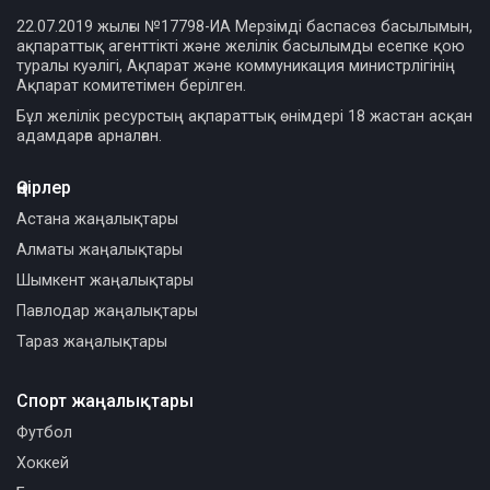
22.07.2019 жылғы №17798-ИА Мерзімді баспасөз басылымын,
ақпараттық агенттікті және желілік басылымды есепке қою
туралы куәлігі, Ақпарат және коммуникация министрлігінің
Ақпарат комитетімен берілген.
Бұл желілік ресурстың ақпараттық өнімдері 18 жастан асқан
адамдарға арналған.
Өңірлер
Астана жаңалықтары
Алматы жаңалықтары
Шымкент жаңалықтары
Павлодар жаңалықтары
Тараз жаңалықтары
Спорт жаңалықтары
Футбол
Хоккей