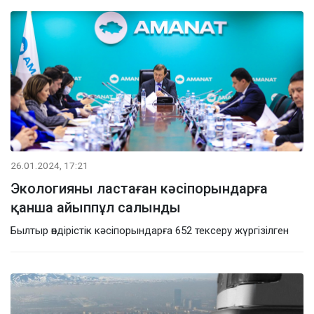
26.01.2024, 17:21
Экологияны ластаған кәсіпорындарға
қанша айыппұл салынды
Былтыр өндірістік кәсіпорындарға 652 тексеру жүргізілген