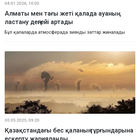
04.01.2026, 10:03
Алматы мен тағы жеті қалада ауаның
ластану деңгейі артады
Бұл қалаларда атмосферада зиянды заттар жиналады
30.05.2025, 09:20
Қазақстандағы бес қаланың тұрғындарына
ескерту жарияланды