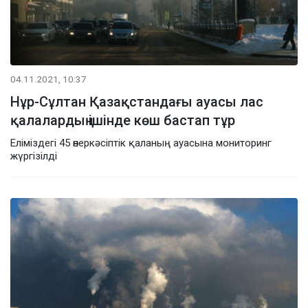
04.11.2021, 10:37
Нұр-Сұлтан Қазақстандағы ауасы лас
қалалардың ішінде көш бастап тұр
Еліміздегі 45 өнеркәсіптік қаланың ауасына мониторинг
жүргізілді