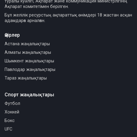
туралы куәлігі, Ақпарат және коммуникация министрлігінің
Ақпарат комитетімен берілген.
Бұл желілік ресурстың ақпараттық өнімдері 18 жастан асқан
адамдарға арналған.
Өңірлер
Астана жаңалықтары
Алматы жаңалықтары
Шымкент жаңалықтары
Павлодар жаңалықтары
Тараз жаңалықтары
Спорт жаңалықтары
Футбол
Хоккей
Бокс
UFC