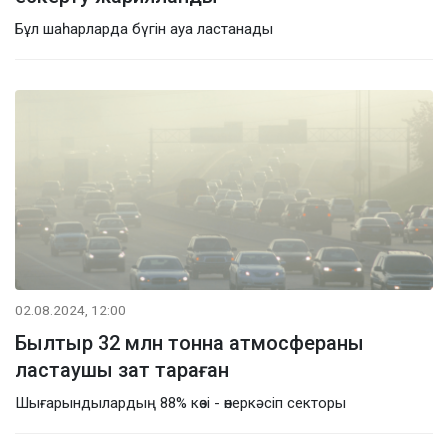
Бұл шаһарларда бүгін ауа ластанады
02.08.2024, 12:00
Былтыр 32 млн тонна атмосфераны
ластаушы зат тараған
Шығарындылардың 88% көзі - өнеркәсіп секторы