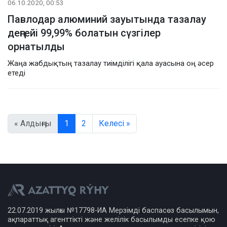
06.10.2020, 00:53
Павлодар алюминий зауытында тазалау
деңгейі 99,99% болатын сүзгілер
орнатылды
Жаңа жабдықтың тазалау тиімділігі қала ауасына оң әсер
етеді
« Алдыңғы
1
2
Келесі »
22.07.2019 жылғы №17798-ИА Мерзімді баспасөз басылымын,
ақпараттық агенттікті және желілік басылымды есепке қою