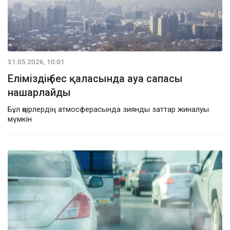
31.05.2026, 10:01
Еліміздің бес қаласында ауа сапасы
нашарлайды
Бұл өңірлердің атмосферасында зиянды заттар жиналуы
мүмкін