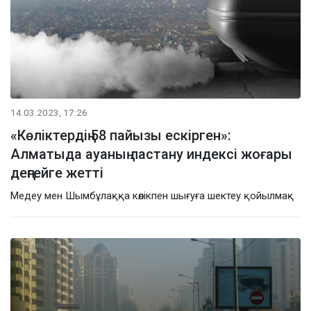
14.03.2023, 17:26
«Көліктердің 58 пайызы ескірген»:
Алматыда ауаның ластану индексі жоғары
деңгейге жетті
Медеу мен Шымбұлаққа көлікпен шығуға шектеу қойылмақ