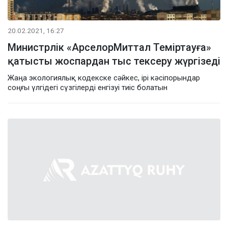
20.02.2021, 16:27
Министрлік «АрселорМиттал Теміртауға»
қатысты жоспардан тыс тексеру жүргізеді
Жаңа экологиялық кодекске сәйкес, ірі кәсіпорындар
соңғы үлгідегі сүзгілерді енгізуі тиіс болатын