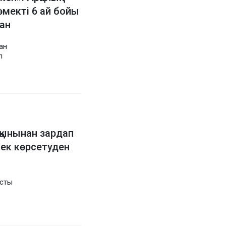
өмекті 6 ай бойы
ан
ан
п
асқынынан зардап
ек көрсетуден
ысты