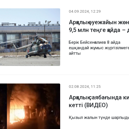
04.09.2024, 12:29
Арқалық әуежайын жөн
9,5 млн теңге қайда –
Берік Бейсенғалиев 8 айда
ешқандай жұмыс жүргізілмеге
айтты
02.08.2024, 11:25
Арқалық саябағында ки
кетті (ВИДЕО)
Қызыл жалын түнде шарпыд