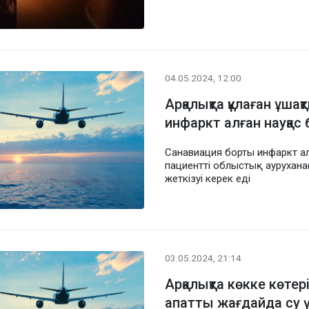
04.05.2024, 12:00
Арқалықта құлаған ұша
инфаркт алған науқас
Санавиация борты инфаркт ал
пациентті облыстық ауруханағ
жеткізуі керек еді
03.05.2024, 21:14
Арқалықта көкке көтер
апатты жағдайда су ү