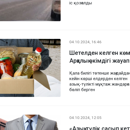
іс қозғалды
04.10.2024, 16:46
Шетелден келген көм
Арқалық әкімдігі жауап
Қала билігі төтенше жағдайда
кейін көрші елдерден келген
азық-түлікті мұқтаж жандарға
бөліп берген
04.10.2024, 12:05
«Азық-түлік сасып кет