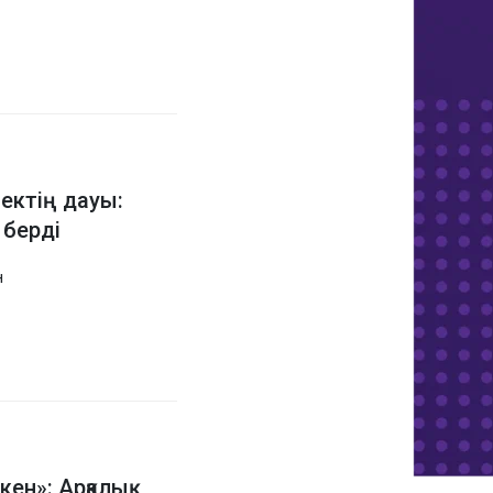
ектің дауы:
 берді
н
кен»: Арқалық