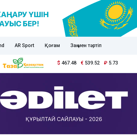
nd
AR Sport
Қоғам
Заң мен тәртіп
$
467.48
€
539.52
₽
5.73