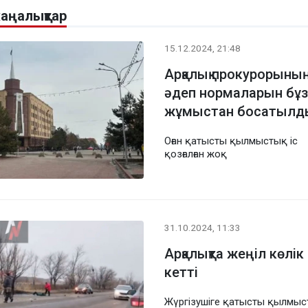
жаңалықтар
15.12.2024, 21:48
Арқалық прокурорыны
әдеп нормаларын бұз
жұмыстан босатылд
Оған қатысты қылмыстық іс
қозғалған жоқ
31.10.2024, 11:33
Арқалықта жеңіл көлік
кетті
Жүргізушіге қатысты қылмы