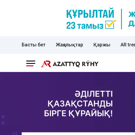
Басты бет
Жаңалықтар
Қаржы
AR tre