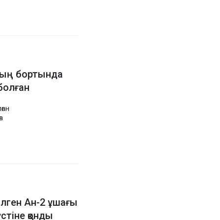
қтың бортында
 болған
ған
а
ілген Ан-2 ұшағы
стіне қонды