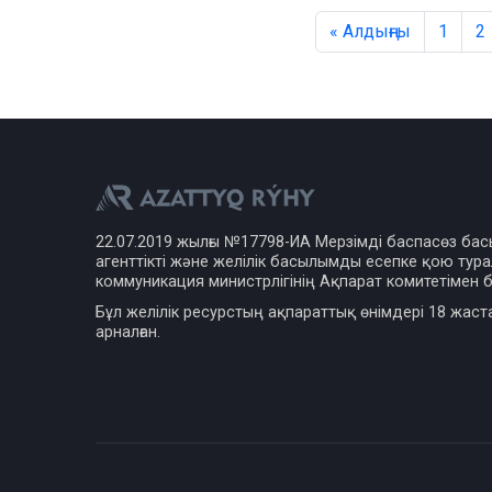
« Алдыңғы
1
2
22.07.2019 жылғы №17798-ИА Мерзімді баспасөз ба
агенттікті және желілік басылымды есепке қою турал
коммуникация министрлігінің Ақпарат комитетімен б
Бұл желілік ресурстың ақпараттық өнімдері 18 жаст
арналған.