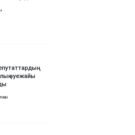
н
депутаттардың
алық әуежайы
лды
лағы