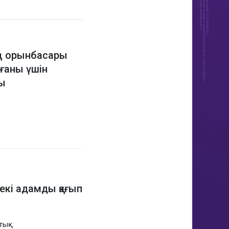
ң орынбасары
ғаны үшін
ы
 екі адамды қағып
стық