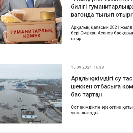
билігі гуманитарлық к
вагонда тығып отырғ
Арқалық қаласын 2021 жылд
бері Әмірхан Асанов басқары
отыр
15.09.2024, 16:38
Арқалық әкімдігі су т
шеккен отбасыға көм
бас тартқан
Сот әкімдіктің әрекетіне қат
үкім шығарды