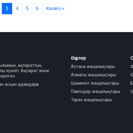
3
4
5
6
Келесі »
Өңірлер
С
сылымын, ақпараттық
Астана жаңалықтары
Ф
ы куәлігі, Ақпарат және
Алматы жаңалықтары
Х
ерілген.
Шымкент жаңалықтары
Б
ан асқан адамдарға
Павлодар жаңалықтары
U
Тараз жаңалықтары