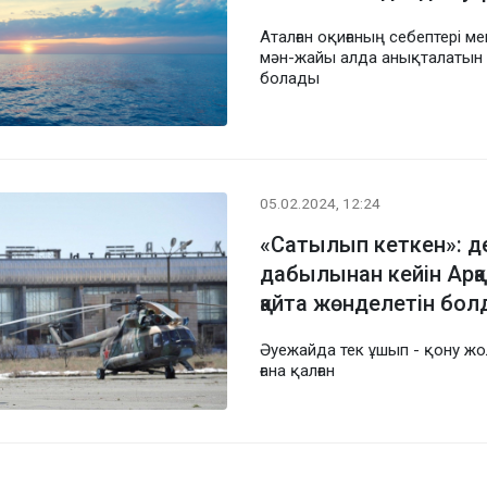
Аталған оқиғаның себептері ме
мән-жайы алда анықталатын
болады
05.02.2024, 12:24
«Сатылып кеткен»: 
дабылынан кейін Арқ
қайта жөнделетін бо
Әуежайда тек ұшып - қону жо
ғана қалған