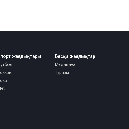
порт жаңалықтары
Басқа жаңалықтар
утбол
Медицина
оккей
Туризм
окс
FC