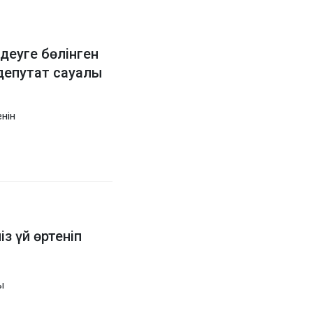
деуге бөлінген
 депутат сауалы
нін
із үй өртеніп
ы