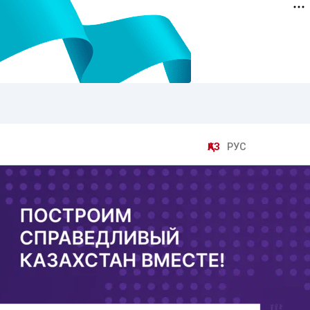
ҚАЗ
РУС