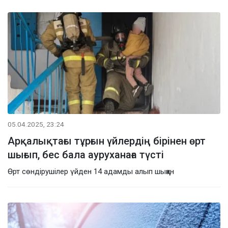
05.04.2025, 23:24
Арқалықтағы тұрғын үйлердің бірінен өрт
шығып, бес бала ауруханаға түсті
Өрт сөндірушілер үйден 14 адамды алып шыққан