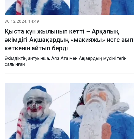
30.12.2024, 14:49
Қыста күн жылынып кетті – Арқалық
әкімдігі Ақшақардың «макияжы» неге ағып
кеткенін айтып берді
Әкімдіктің айтуынша, Аяз Ата мен Ақшақардың мүсіні тегін
салынған