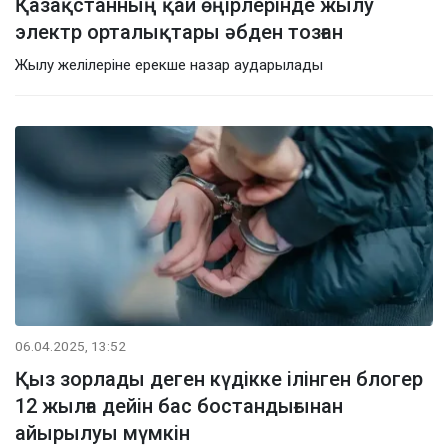
Қазақстанның қай өңірлерінде жылу
электр орталықтары әбден тозған
Жылу желілеріне ерекше назар аударылады
06.04.2025, 13:52
Қыз зорлады деген күдікке ілінген блогер
12 жылға дейін бас бостандығынан
айырылуы мүмкін