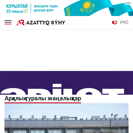
ҚАЗ
РУС
Арқалық туралы жаңалықтар