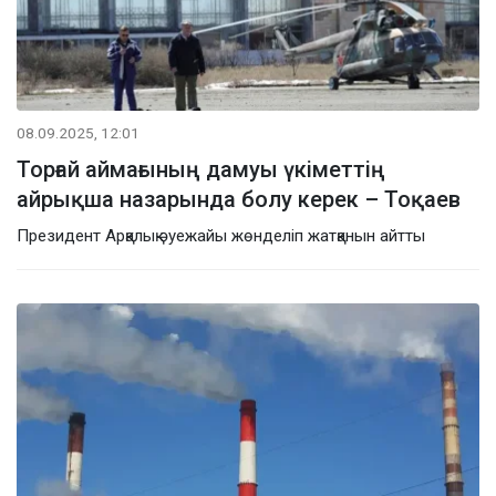
08.09.2025, 12:01
Торғай аймағының дамуы үкіметтің
айрықша назарында болу керек – Тоқаев
Президент Арқалық әуежайы жөнделіп жатқанын айтты