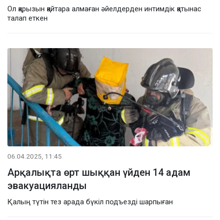
Ол қарызын қайтара алмаған әйелдерден интимдік қатынас
талап еткен
06.04.2025, 11:45
Арқалықта өрт шыққан үйден 14 адам
эвакуацияланды
Қалың түтін тез арада бүкіл подъезді шарпыған