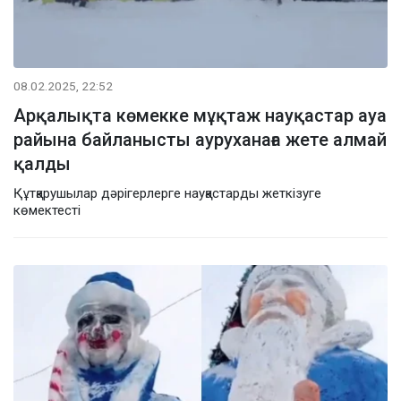
08.02.2025, 22:52
Арқалықта көмекке мұқтаж науқастар ауа
райына байланысты ауруханаға жете алмай
қалды
Құтқарушылар дәрігерлерге науқастарды жеткізуге
көмектесті