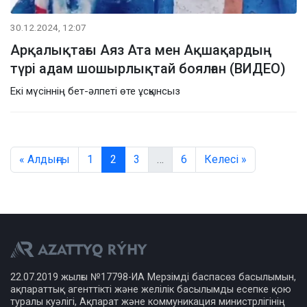
30.12.2024, 12:07
Арқалықтағы Аяз Ата мен Ақшақардың
түрі адам шошырлықтай боялған (ВИДЕО)
Екі мүсіннің бет-әлпеті өте ұсқынсыз
« Алдыңғы
1
2
3
…
6
Келесі »
22.07.2019 жылғы №17798-ИА Мерзімді баспасөз басылымын,
ақпараттық агенттікті және желілік басылымды есепке қою
туралы куәлігі, Ақпарат және коммуникация министрлігінің