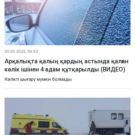
05.03.2025, 06:30
Арқалықта қалың қардың астында қалған
көлік ішінен 4 адам құтқарылды (ВИДЕО)
Көлікті шығару мүмкін болмады