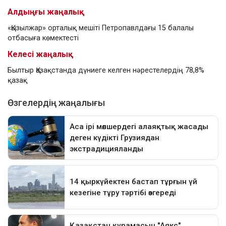
Алдыңғы жаңалық
«Қызылжар» орталық мешіті Петропавлдағы 15 балалы
отбасыға көмектесті
Келесі жаңалық
Былтыр Қазақстанда дүниеге келген нәрестелердің 78,8%
қазақ