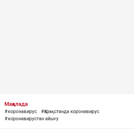
Мақалада
#коронавирус
#Қазақстанда коронавирус
#коронавирустан айығу