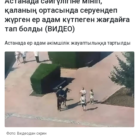
Астанада сәйгүлігіне мініп,
қаланың ортасында серуендеп
жүрген ер адам күтпеген жағдайға
тап болды (ВИДЕО)
Астанада ер адам әкімшілік жауаптылыққа тартылды
Фото: Видеодан скрин