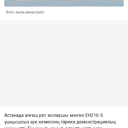
Фото: Көлік министрлігі
Астанада алғаш рет жолаушы мінген EH216-S
ұшқышсыз әуе кемесінің тарихи демонстрациялық