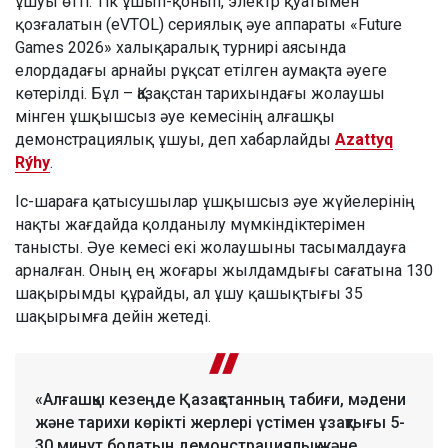
ұшуы өтті. Тік ұшып-қонып, электр қуатымен
қозғалатын (eVTOL) сериялық әуе аппараты «Future
Games 2026» халықаралық турнирі аясында
елордадағы арнайы рұқсат етілген аумақта әуеге
көтерілді. Бұл – Қазақстан тарихындағы жолаушы
мінген ұшқышсыз әуе кемесінің алғашқы
демонстрациялық ұшуы, деп хабарлайды
Azattyq
Rýhy
.
Іс-шараға қатысушылар ұшқышсыз әуе жүйелерінің
нақты жағдайда қолданылу мүмкіндіктерімен
танысты. Әуе кемесі екі жолаушыны тасымалдауға
арналған. Оның ең жоғары жылдамдығы сағатына 130
шақырымды құрайды, ал ұшу қашықтығы 35
шақырымға дейін жетеді.
«Алғашқы кезеңде Қазақстанның табиғи, мәдени
және тарихи көрікті жерлері үстімен ұзақтығы 5-
30 минут болатын демонстрациялық және