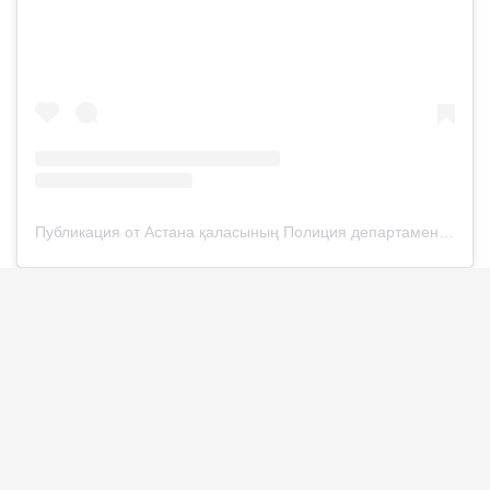
Публикация от Астана қаласының Полиция департаменті (@police__astana)