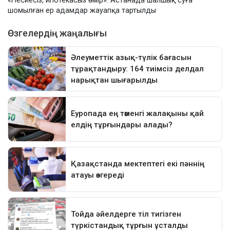
«Несиесіз, ипотекасыз өмір»: Астанада шалшық суға
шомылған ер адамдар жауапқа тартылды