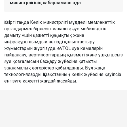
министрлігінің хабарламасында.
Қазіргі таңда Көлік министрлігі мүдделі мемлекеттік
органдармен бірлесіп, қалалық әуе мобильдігін
дамыту үшін қажетті құқықтық және
инфрақұрылымдық негізді қалыптастыру
жұмыстарын жүргізуде. eVTOL әуе кемелерін
пайдалану, вертипорттардың қызметі және ұшқышсыз
әуе қозғалысын басқару жүйесіне қатысты
заңнамалық өзгерістер қабылданды. Бұл жаңа
технологияларды Қазақстанның көлік жүйесіне қауіпсіз
енгізуге қажетті жағдай жасайды.