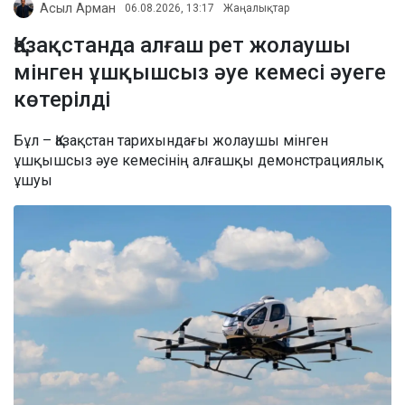
Асыл Арман
06.08.2026, 13:17
Жаңалықтар
Қазақстанда алғаш рет жолаушы
мінген ұшқышсыз әуе кемесі әуеге
көтерілді
Бұл – Қазақстан тарихындағы жолаушы мінген
ұшқышсыз әуе кемесінің алғашқы демонстрациялық
ұшуы