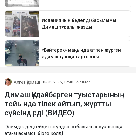
Аягөз Құрмаш
06.08.2026, 12:40
AR trend
Димаш Құдайберген туыстарының
тойында тілек айтып, жұртты
сүйсіндірді (ВИДЕО)
Әлемдік деңгейдегі жұлдыз отбасылық қуанышқа
ата-анасымен бірге келді