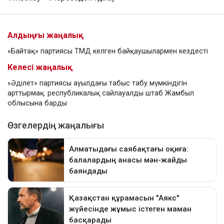
Алдыңғы жаңалық
«Байтақ» партиясы ТМД келген байқаушылармен кездесті
Келесі жаңалық
«Әділет» партиясы ауылдағы табыс табу мүмкіндігін
арттырмақ: республикалық сайлауалды штаб Жамбыл
облысына барды