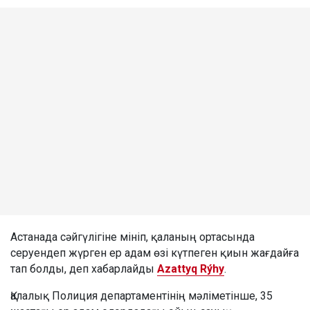
Астанада сәйгүлігіне мініп, қаланың ортасында
серуендеп жүрген ер адам өзі күтпеген қиын жағдайға
тап болды, деп хабарлайды
Azattyq Rýhy
.
Қалалық Полиция департаментінің мәліметінше, 35