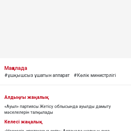
Мақалада
#ұшқышсыз ұшатын аппарат
#Көлік министрлігі
Алдыңғы жаңалық
«Ауыл» партиясы Жетісу облысында ауылды дамыту
мәселелерін талқылады
Келесі жаңалық