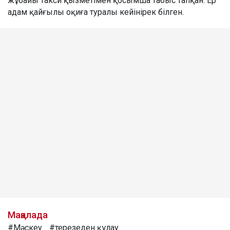
жұбайы такси қызметімен қосымша табыс тапқан. Ер
адам қайғылы оқиға туралы кейінірек білген.
Мақалада
#Мәскеу
#терезеден құлау