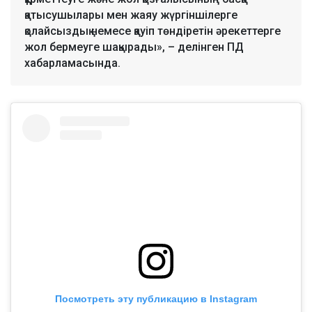
қатысушылары мен жаяу жүргіншілерге
қолайсыздық немесе қауіп төндіретін әрекеттерге
жол бермеуге шақырады», – делінген ПД
хабарламасында.
Посмотреть эту публикацию в Instagram