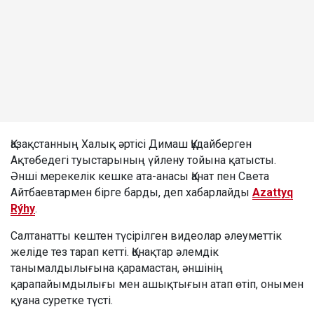
Қазақстанның Халық әртісі Димаш Құдайберген
Ақтөбедегі туыстарының үйлену тойына қатысты.
Әнші мерекелік кешке ата-анасы Қанат пен Света
Айтбаевтармен бірге барды, деп хабарлайды
Azattyq
Rýhy
.
Салтанатты кештен түсірілген видеолар әлеуметтік
желіде тез тарап кетті. Қонақтар әлемдік
танымалдылығына қарамастан, әншінің
қарапайымдылығы мен ашықтығын атап өтіп, онымен
қуана суретке түсті.