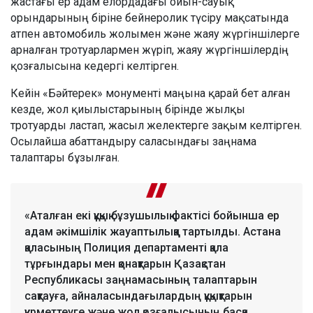
жастағы ер адам елордадағы ойын-сауық
орындарының біріне бейнеролик түсіру мақсатында
атпен автомобиль жолымен және жаяу жүргіншілерге
арналған тротуарлармен жүріп, жаяу жүргіншілердің
қозғалысына кедергі келтірген.
Кейін «Бәйтерек» монументі маңына қарай бет алған
кезде, жол қиылыстарының бірінде жылқы
тротуарды ластап, жасыл желектерге зақым келтірген.
Осылайша абаттандыру саласындағы заңнама
талаптары бұзылған.
«Аталған екі құқық бұзушылық фактісі бойынша ер
адам әкімшілік жауаптылыққа тартылды. Астана
қаласының Полиция департаменті қала
тұрғындары мен қонақтарын Қазақстан
Республикасы заңнамасының талаптарын
сақтауға, айналасындағылардың құқықтарын
құрметтеуге және жол қозғалысының басқа