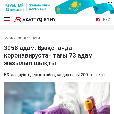
ҚАЗ
РУС
22.05.2020, 18:48
Қоғам
3958 адам: Қазақстанда
коронавирустан тағы 73 адам
жазылып шықты
БҚО-да қауіпті дерттен айыққандар саны 200-ге жетті