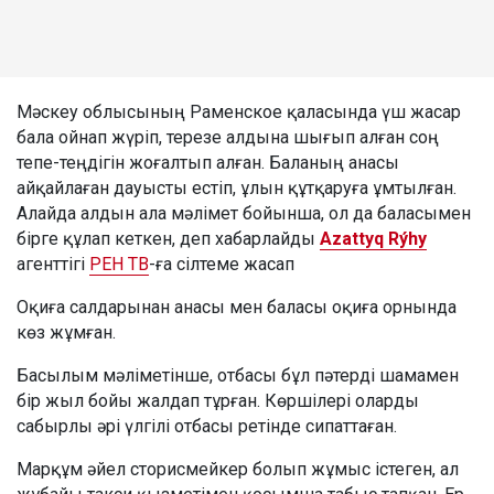
Мәскеу облысының Раменское қаласында үш жасар
бала ойнап жүріп, терезе алдына шығып алған соң
тепе-теңдігін жоғалтып алған. Баланың анасы
айқайлаған дауысты естіп, ұлын құтқаруға ұмтылған.
Алайда алдын ала мәлімет бойынша, ол да баласымен
бірге құлап кеткен, деп хабарлайды
Azattyq Rýhy
агенттігі
РЕН ТВ
-ға сілтеме жасап
Оқиға салдарынан анасы мен баласы оқиға орнында
көз жұмған.
Басылым мәліметінше, отбасы бұл пәтерді шамамен
бір жыл бойы жалдап тұрған. Көршілері оларды
сабырлы әрі үлгілі отбасы ретінде сипаттаған.
Марқұм әйел сторисмейкер болып жұмыс істеген, ал