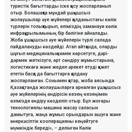
туристік бағыттарды іске қосу жоспарланып
отыр. Болашақта мұндай ұшқышсыз
жолаушылар әуе жүйелері қолданыстағы көлік
түрлерін толықтырып, еліміздің заманауи көлік
инфрақұрылымының бір бөлігіне айналады.
Жоба ұшқышсыз әуе жүйелерін түрлі салада
пайдалануды көздейді. Атап айтқанда, оларды
шұғыл медициналық көмек көрсетуге, дәрі-
дәрмек жеткізуге, өрт сөндіру жұмыстарына,
логистикаға және жедел әрекет етуді қажет
ететін басқа да бағыттарға қолдану
жоспарланған. Сонымен қатар, жоба аясында
Қазақстанда жолаушыларға арналған ұшқышсыз
әуе жүйелерінің өндірісін кезең-кезеңімен
өзімізде өндіру көзделіп отыр. Бұл жоғары
технологиялы машина жасау саласын
дамытуға, жаңа жұмыс орындарын ашуға және
өнеркәсіптік кооперацияны кеңейтуге
мүмкіндік береді», – делінген Көлік