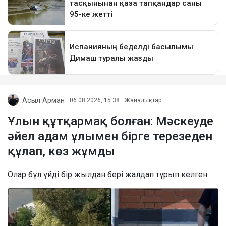
Асыл Арман
06.08.2026, 15:38
Жаңалықтар
Ұлын құтқармақ болған: Мәскеуде
әйел адам ұлымен бірге терезеден
құлап, көз жұмды
Олар бұл үйді бір жылдан бері жалдап тұрып келген