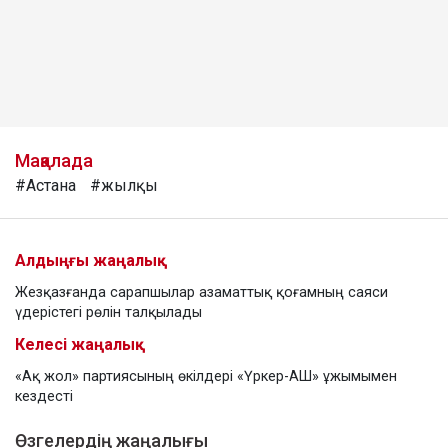
Мақалада
#Астана
#жылқы
Алдыңғы жаңалық
Жезқазғанда сарапшылар азаматтық қоғамның саяси
үдерістегі рөлін талқылады
Келесі жаңалық
«Ақ жол» партиясының өкілдері «Үркер-АШ» ұжымымен
кездесті