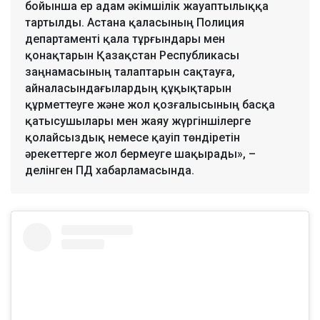
бойынша ер адам әкімшілік жауаптылыққа
тартылды. Астана қаласының Полиция
департаменті қала тұрғындары мен
қонақтарын Қазақстан Республикасы
заңнамасының талаптарын сақтауға,
айналасындағылардың құқықтарын
құрметтеуге және жол қозғалысының басқа
қатысушылары мен жаяу жүргіншілерге
қолайсыздық немесе қауіп төндіретін
әрекеттерге жол бермеуге шақырады», –
делінген ПД хабарламасында.