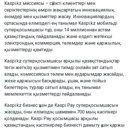
Kaspi.kz миссиясы – сүйікті клиенттері мен
серіктестерінің өмірін жақсартатын инновациялық
өнімдер мен қызметтер жасау. Инновациялардың
ортасында еліміздегі ең танымал Kaspi.kz мобильді
суперқосымшасы тұр, оны 14 миллионнан астам
қазақстандық пайдаланады және елдегі жетекші
электрондық коммерция, төлемдер және қаржылық
қызметтерді қамтиды.
Kaspi.kz суперқосымшасы арқылы қазақстандықтар
тегін жеткізу қызметімен тиімді онлайн зат сатып
алады, комиссиясыз төлем мен аударымдар жасайды,
жеке қаржысын басқарады, ұшақ және пойыз
билеттерін, турлар сатып алады, ең танымал
мемлекеттік қызметтерді пайдаланады.
Kaspi.kz бизнес үшін де Kaspi Pay суперқосымшасын
жасады, оны еліміздің шамамен 700 мың кәсіпкері
қолданады. Kaspi Pay қосымшасы арқылы
қазақстандық кәсіпкерлер бизнесті дамыту үшін қаржы