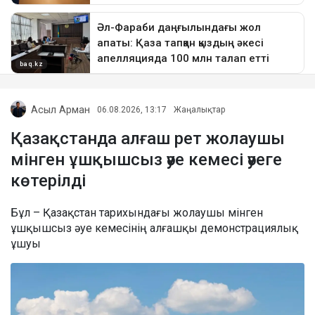
Асыл Арман
06.08.2026, 13:17
Жаңалықтар
Қазақстанда алғаш рет жолаушы
мінген ұшқышсыз әуе кемесі әуеге
көтерілді
Бұл – Қазақстан тарихындағы жолаушы мінген
ұшқышсыз әуе кемесінің алғашқы демонстрациялық
ұшуы