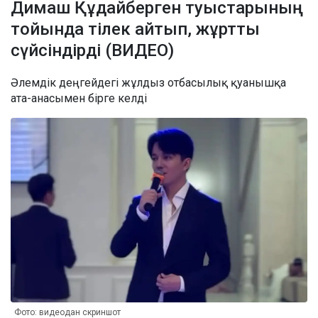
Димаш Құдайберген туыстарының
тойында тілек айтып, жұртты
сүйсіндірді (ВИДЕО)
Әлемдік деңгейдегі жұлдыз отбасылық қуанышқа
ата-анасымен бірге келді
Фото: видеодан скриншот