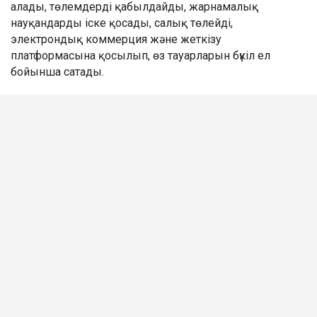
алады, төлемдерді қабылдайды, жарнамалық
науқандарды іске қосады, салық төлейді,
электрондық коммерция және жеткізу
платформасына қосылып, өз тауарларын бүкіл ел
бойынша сатады.