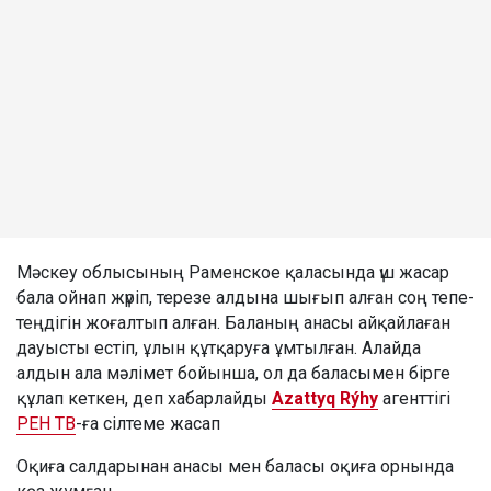
Мәскеу облысының Раменское қаласында үш жасар
бала ойнап жүріп, терезе алдына шығып алған соң тепе-
теңдігін жоғалтып алған. Баланың анасы айқайлаған
дауысты естіп, ұлын құтқаруға ұмтылған. Алайда
алдын ала мәлімет бойынша, ол да баласымен бірге
құлап кеткен, деп хабарлайды
Azattyq Rýhy
агенттігі
РЕН ТВ
-ға сілтеме жасап
Оқиға салдарынан анасы мен баласы оқиға орнында