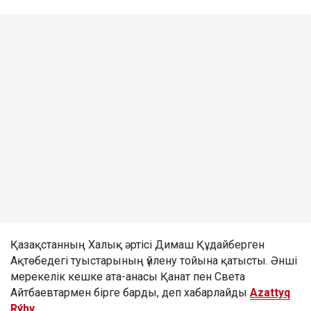
Қазақстанның Халық әртісі Димаш Құдайберген
Ақтөбедегі туыстарының үйлену тойына қатысты. Әнші
мерекелік кешке ата-анасы Қанат пен Света
Айтбаевтармен бірге барды, деп хабарлайды
Azattyq
Rýhy
.