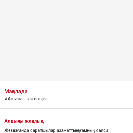
Мақалада
#Астана
#жылқы
Алдыңғы жаңалық
Жезқазғанда сарапшылар азаматтық қоғамның саяси