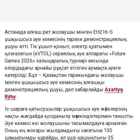
Астанада алғаш рет жолаушы мінген EH216-S
ұшқышсыз әуе кемесінің тарихи демонстрациялық
ұшуы өтті. Тік ұшып-қонып, электр қуатымен
қозғалатын (eVTOL) сериялық әуе аппараты «Future
Games 2026» халықаралық турнирі аясында
елордадағы арнайы рұқсат етілген аумақта әуеге
көтерілді. Бұл – Қазақстан тарихындағы жолаушы
мінген ұшқышсыз әуе кемесінің алғашқы
демонстрациялық ұшуы, деп хабарлайды
Azattyq
Rýhy
.
Іс-шараға қатысушылар ұшқышсыз әуе жүйелерінің
нақты жағдайда қолданылу мүмкіндіктерімен танысты.
Әуе кемесі екі жолаушыны тасымалдауға арналған.
Оның ең жоғары жылдамдығы сағатына 130
шақырымды құрайды, ал ұшу қашықтығы 35