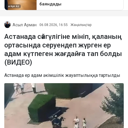
Асыл Арман
06.08.2026, 16:55
Жаңалықтар
Астанада сәйгүлігіне мініп, қаланың
ортасында серуендеп жүрген ер
адам күтпеген жағдайға тап болды
(ВИДЕО)
Астанада ер адам әкімшілік жауаптылыққа тартылды