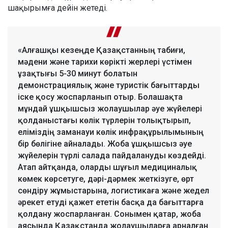
шақырымға дейін жетеді.
«Алғашқы кезеңде Қазақстанның табиғи,
мәдени және тарихи көрікті жерлері үстімен
ұзақтығы 5-30 минут болатын
демонстрациялық және туристік бағыттарды
іске қосу жоспарланып отыр. Болашақта
мұндай ұшқышсыз жолаушылар әуе жүйелері
қолданыстағы көлік түрлерін толықтырып,
еліміздің заманауи көлік инфрақұрылымының
бір бөлігіне айналады. Жоба ұшқышсыз әуе
жүйелерін түрлі салада пайдалануды көздейді.
Атап айтқанда, оларды шұғыл медициналық
көмек көрсетуге, дәрі-дәрмек жеткізуге, өрт
сөндіру жұмыстарына, логистикаға және жедел
әрекет етуді қажет ететін басқа да бағыттарға
қолдану жоспарланған. Сонымен қатар, жоба
аясында Қазақстанда жолаушыларға арналған