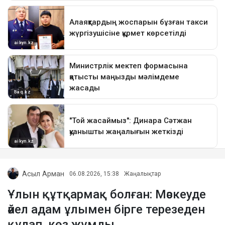
Асыл Арман
06.08.2026, 15:38
Жаңалықтар
Ұлын құтқармақ болған: Мәскеуде
әйел адам ұлымен бірге терезеден
құлап, көз жұмды