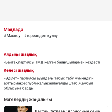
Мақалада
#Мәскеу
#терезеден құлау
Алдыңғы жаңалық
«Байтақ» партиясы ТМД келген байқаушылармен кездесті
Келесі жаңалық
«Әділет» партиясы ауылдағы табыс табу мүмкіндігін
арттырмақ: республикалық сайлауалды штаб Жамбыл
облысына барды