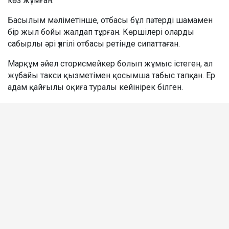
көз жұмған.
Басылым мәліметінше, отбасы бұл пәтерді шамамен
бір жыл бойы жалдап тұрған. Көршілері оларды
сабырлы әрі үлгілі отбасы ретінде сипаттаған.
Марқұм әйел сторисмейкер болып жұмыс істеген, ал
жұбайы такси қызметімен қосымша табыс тапқан. Ер
адам қайғылы оқиға туралы кейінірек білген.