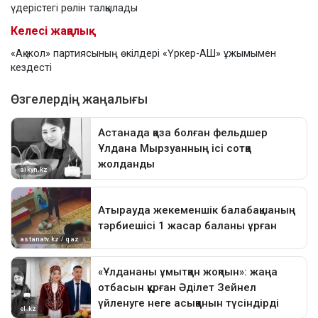
үдерістегі рөлін талқылады
Келесі жаңалық
«Ақ жол» партиясының өкілдері «Үркер-АШ» ұжымымен
кездесті