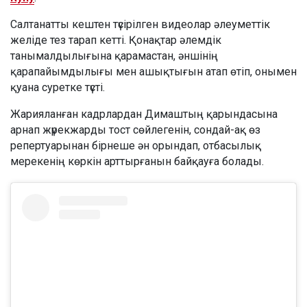
Салтанатты кештен түсірілген видеолар әлеуметтік
желіде тез тарап кетті. Қонақтар әлемдік
танымалдылығына қарамастан, әншінің
қарапайымдылығы мен ашықтығын атап өтіп, онымен
қуана суретке түсті.
Жарияланған кадрлардан Димаштың қарындасына
арнап жүрекжарды тост сөйлегенін, сондай-ақ өз
репертуарынан бірнеше ән орындап, отбасылық
мерекенің көркін арттырғанын байқауға болады.