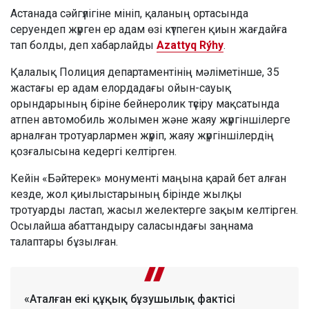
Астанада сәйгүлігіне мініп, қаланың ортасында
серуендеп жүрген ер адам өзі күтпеген қиын жағдайға
тап болды, деп хабарлайды
Azattyq Rýhy
.
Қалалық Полиция департаментінің мәліметінше, 35
жастағы ер адам елордадағы ойын-сауық
орындарының біріне бейнеролик түсіру мақсатында
атпен автомобиль жолымен және жаяу жүргіншілерге
арналған тротуарлармен жүріп, жаяу жүргіншілердің
қозғалысына кедергі келтірген.
Кейін «Бәйтерек» монументі маңына қарай бет алған
кезде, жол қиылыстарының бірінде жылқы
тротуарды ластап, жасыл желектерге зақым келтірген.
Осылайша абаттандыру саласындағы заңнама
талаптары бұзылған.
«Аталған екі құқық бұзушылық фактісі