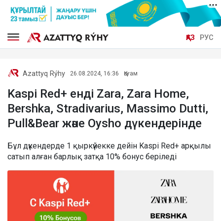
ҚАЗ
РУС
Azattyq Rýhy
26.08.2024, 16:36
Қоғам
Kaspi Red+ енді Zara, Zara Home,
Bershka, Stradivarius, Massimo Dutti,
Pull&Bear және Oysho дүкендерінде
Бұл дүкендерде 1 қыркүйекке дейін Kaspi Red+ арқылы
сатып алған барлық затқа 10% бонус беріледі