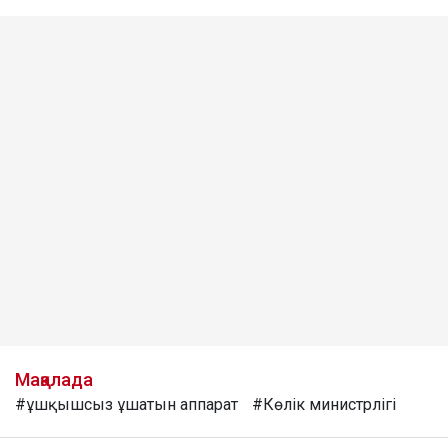
Мақалада
#ұшқышсыз ұшатын аппарат
#Көлік министрлігі