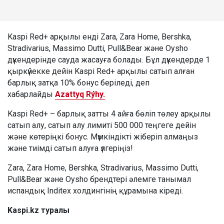
Kaspi Red+ арқылы енді Zara, Zara Home, Bershka,
Stradivarius, Massimo Dutti, Pull&Bear және Oysho
дүкендерінде сауда жасауға болады. Бұл дүкендерде 1
қыркүйекке дейін Kaspi Red+ арқылы сатып алған
барлық затқа 10% бонус беріледі, деп
хабарлайды
Azattyq Rýhy.
Kaspi Red+ – барлық затты 4 айға бөліп төлеу арқылы
сатып алу, сатып алу лимиті 500 000 теңгеге дейін
және көтеріңкі бонус. Мүмкіндікті жіберіп алмаңыз
және тиімді сатып алуға үлгеріңіз!
Zara, Zara Home, Bershka, Stradivarius, Massimo Dutti,
Pull&Bear және Oysho брендтері әлемге танымал
испандық Inditex холдингінің құрамына кіреді.
Kaspi.kz туралы