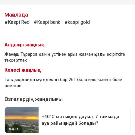
Мақалада
#Kaspi Red
#Kaspi bank
#kaspi gold
Алдыңғы жаңалық
Жанқош Тұраров өзінің үстінен арыз жазған қызды есіріткіге
тексертпек
Келесі жаңалық
Талдықорғанда мүгедектігі бар 261 бала инклюзивті білім
алмаған