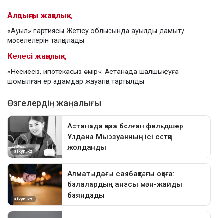
Алдыңғы жаңалық
«Ауыл» партиясы Жетісу облысында ауылды дамыту
мәселелерін талқылады
Келесі жаңалық
«Несиесіз, ипотекасыз өмір»: Астанада шалшық суға
шомылған ер адамдар жауапқа тартылды