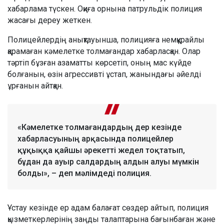
хабарлама түскен. Оқиға орнына патрульдік полиция
жасағы дереу жеткен.
Полицейлердің анықтауынша, полицияға немқұрайлы
қарамаған кәмелетке толмағандар хабарласқан. Олар
тәртіп бұзған азаматты көрсетіп, оның мас күйде
болғанын, өзін агрессивті ұстап, жанындағы әйелді
ұрғанын айтқан.
«Кәмелетке толмағандардың дер кезінде
хабарласуының арқасында полицейлер
құқыққа қайшы әрекетті жедел тоқтатып,
бұдан да ауыр салдардың алдын алуы мүмкін
болды», – деп мәлімдеді полиция.
Ұстау кезінде ер адам балағат сөздер айтып, полиция
қызметкерлерінің заңды талаптарына бағынбаған және