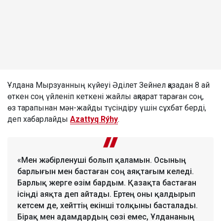
Ұлдана Мырзуанның күйеуі Әділет Зейнел қазадан 8 ай
өткен соң үйленіп кеткені жайлы ақпарат тараған соң,
өз тарапынан мән-жайды түсіндіру үшін сұхбат берді,
деп хабарлайды
Azattyq Rýhy
.
«Мен жәбірленуші болып қаламын. Осының
барлығын мен бастаған соң аяқтағым келеді.
Барлық жерге өзім бардым. Қазақта бастаған
ісіңді аяқта деп айтады. Ертең оны қалдырып
кетсем де, хейттің екінші толқыны басталады.
Бірақ мен адамдардың сөзі емес, Ұлдананың