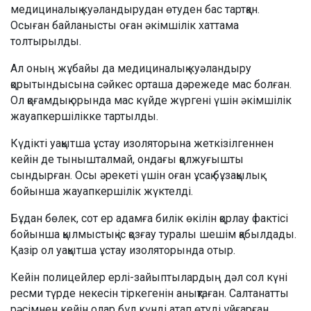
медициналық куәландырудан өтуден бас тартқан.
Осыған байланысты оған әкімшілік хаттама
толтырылды.
Ал оның жұбайы да медициналық куәландыру
қорытындысына сәйкес орташа дәрежеде мас болған.
Ол қоғамдық орында мас күйде жүргені үшін әкімшілік
жауапкершілікке тартылды.
Күдікті уақытша ұстау изоляторына жеткізілгеннен
кейін де тынышталмай, ондағы қолжуғышты
сындырған. Осы әрекеті үшін оған ұсақ бұзақылық
бойынша жауапкершілік жүктелді.
Бұдан бөлек, сот ер адамға билік өкілін қорлау фактісі
бойынша қылмыстық іс қозғау туралы шешім қабылдады.
Қазір ол уақытша ұстау изоляторында отыр.
Кейін полицейлер ерлі-зайыптылардың дәл сол күні
ресми түрде некесін тіркегенін анықтаған. Салтанатты
рәсімнен кейін олар бұл күнді атап өтуді ұйғарған.