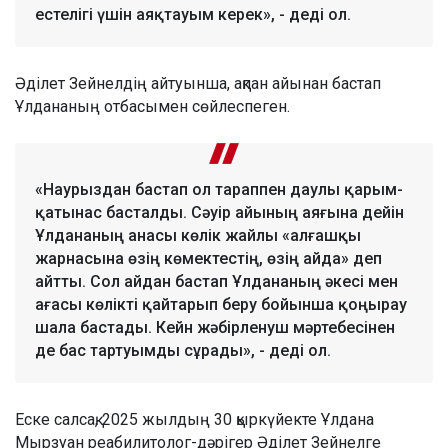
естелігі үшін аяқтауым керек», - деді ол.
Әділет Зейнелдің айтуынша, ақпан айынан бастап
Ұлдананың отбасымен сөйлеспеген.
«Наурыздан бастап ол тараппен даулы қарым-
қатынас басталды. Сәуір айының аяғына дейін
Ұлдананың анасы көлік жайлы «алғашқы
жарнасына өзің көмектестің, өзің айда» деп
айтты. Сол айдан бастап Ұлдананың әкесі мен
ағасы көлікті қайтарып беру бойынша қоңырау
шала бастады. Кейн жәбірленуш мәртебесінен
де бас тартуымды сұрады», - деді ол.
Еске салсақ, 2025 жылдың 30 қыркүйекте Ұлдана
Мырзуан реабилитолог-дәрігер Әділет Зейнелге