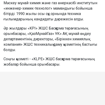
Мәскеу мұнай-химия және газ өнеркәсібі институтын
«инженер-химик-технолог» мамандығы бойынша
бітірді. 1990 жылы осы оқу орнында техника
ғылымдарының кандидаты дәрежесін алды.
Әр жылдары «KPI» ЖШС Басқарма төрағасының
орынбасары, «ҚазМұнайГаз» ҰК» АҚ мұнай өңдеу
департаментінің директоры, «Біріккен химиялық
компания» ЖШС техникалық даму қызметінің бастығы
болды.
Соңғы қызметі - «KLPE» ЖШС басқарма төрағасының
жобалар бойынша орынбасары.