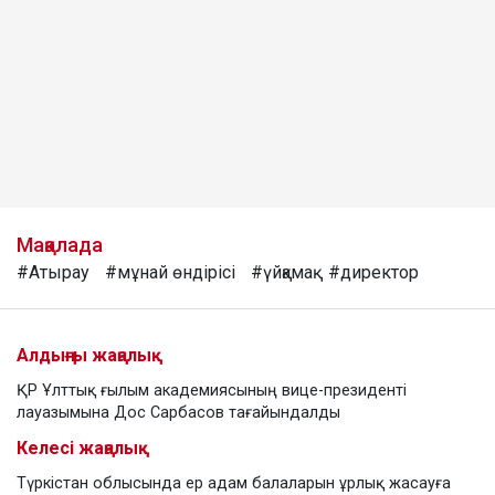
Мақалада
#Атырау
#мұнай өндірісі
#үйқамақ
#директор
Алдыңғы жаңалық
ҚР Ұлттық ғылым академиясының вице-президенті
лауазымына Дос Сарбасов тағайындалды
Келесі жаңалық
Түркістан облысында ер адам балаларын ұрлық жасауға