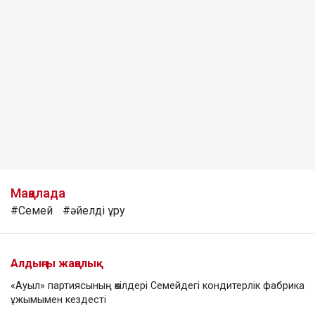
Мақалада
#Семей
#әйелді ұру
Алдыңғы жаңалық
«Ауыл» партиясының өкілдері Семейдегі кондитерлік фабрика
ұжымымен кездесті