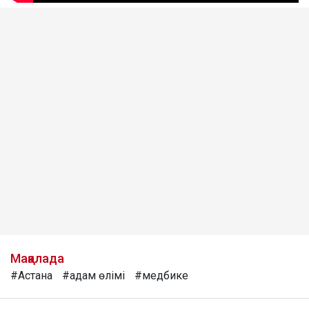
Мақалада
#Астана
#адам өлімі
#медбике