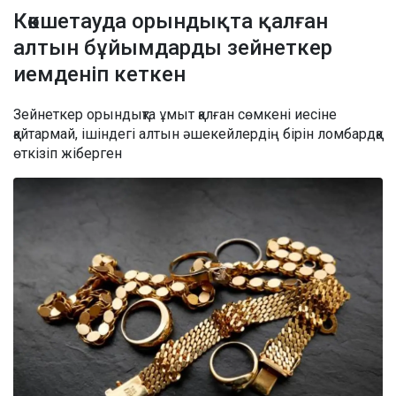
Көкшетауда орындықта қалған
алтын бұйымдарды зейнеткер
иемденіп кеткен
Зейнеткер орындықта ұмыт қалған сөмкені иесіне
қайтармай, ішіндегі алтын әшекейлердің бірін ломбардқа
өткізіп жіберген