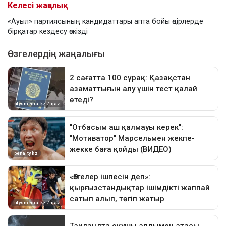
Келесі жаңалық
«Ауыл» партиясының кандидаттары апта бойы өңірлерде
бірқатар кездесу өткізді