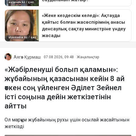
Аягөз Құрмаш
07.08.2026, 09:48
Жаңалықтар
«Жәбірленуші болып қаламын»:
жұбайының қазасынан кейін 8 ай
өткен соң үйленген Әділет Зейнел
істі соңына дейін жеткізетінін
айтты
Ол марқұм жұбайының рухы үшін осылай жасайтынын
жеткізді