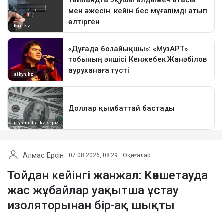
Алмас Ерсін
07.08.2026, 08:29
Оқиғалар
Тойдан кейінгі жанжал: Көкшетауда
жас жұбайлар уақытша ұстау
изоляторынан бір-ақ шықты