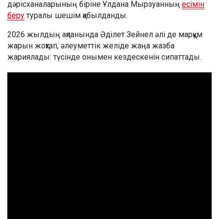
дәрісханаларының біріне Ұлдана Мырзуанның
есімін
беру
туралы шешім қабылданды.
2026 жылдың ақпанында Әділет Зейнел әлі де марқұм
жарын жоқтап, әлеуметтік желіде жаңа жазба
жариялады: түсінде онымен кездескенін сипаттады.