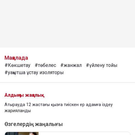
Мақалада
#Көкшетау
#төбелес
#жанжал
#үйлену тойы
#уақытша ұстау изоляторы
Алдыңғы жаңалық
Атырауда 12 жастағы қызға тиіскен ер адамға іздеу
жарияланды