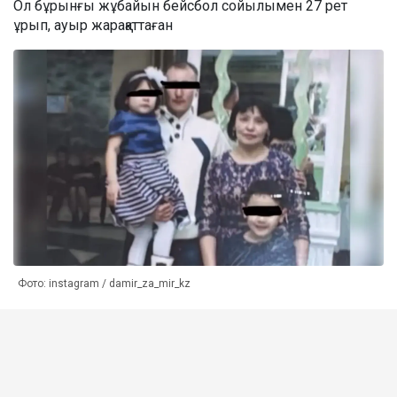
Ол бұрынғы жұбайын бейсбол сойылымен 27 рет
ұрып, ауыр жарақаттаған
Фото: instagram / damir_za_mir_kz