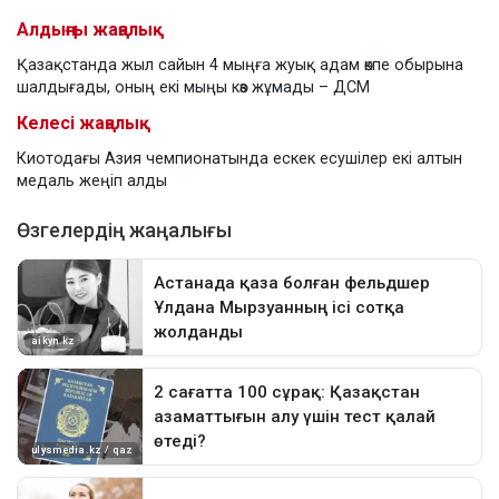
Алдыңғы жаңалық
Қазақстанда жыл сайын 4 мыңға жуық адам өкпе обырына
шалдығады, оның екі мыңы көз жұмады – ДСМ
Келесі жаңалық
Киотодағы Азия чемпионатында ескек есушілер екі алтын
медаль жеңіп алды