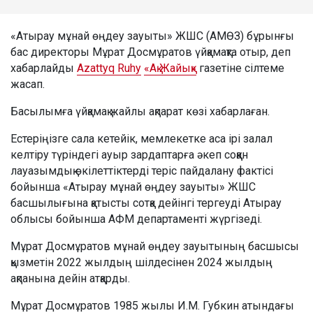
«Атырау мұнай өңдеу зауыты» ЖШС (АМӨЗ) бұрынғы
бас директоры Мұрат Досмұратов үйқамақта отыр, деп
хабарлайды
Azattyq Ruhy
«Ақ Жайық»
газетіне сілтеме
жасап.
Басылымға үйқамақ жайлы ақпарат көзі хабарлаған.
Естеріңізге сала кетейік, мемлекетке аса ірі залал
келтіру түріндегі ауыр зардаптарға әкеп соққан
лауазымдық өкілеттіктерді теріс пайдалану фактісі
бойынша «Атырау мұнай өңдеу зауыты» ЖШС
басшылығына қатысты сотқа дейінгі тергеуді Атырау
облысы бойынша АФМ департаменті жүргізеді.
Мұрат Досмұратов мұнай өңдеу зауытының басшысы
қызметін 2022 жылдың шілдесінен 2024 жылдың
ақпанына дейін атқарды.
Мұрат Досмұратов 1985 жылы И.М. Губкин атындағы