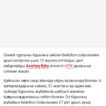
Семей тұрғыны бұрынғы әйелін бейсбол сойылымен
ұрып өлтіргені үшін 12 жылға сотталды, деп
хабарлайды
Azattyq Rýhy
агенттігі
КТК
арнасына
сілтеме жасап.
Қайғылы оқиға сәуір айында үйдің ауласында болған. Іс
материалдарына сәйкес, 51 жастағы ер адам мас
күйінде бұрынғы жұбайына шабуыл жасаған.
Қақтығысқа қызғаныш себеп болған. Ол бұрынғы
жұбайын бейсбол сойылымен 27 рет ұрып, ауыр