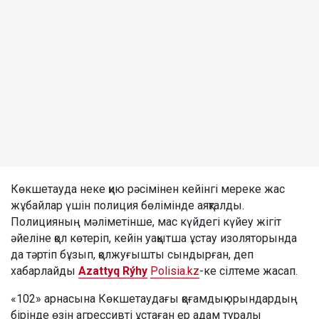
Көкшетауда неке қию рәсімінен кейінгі мереке жас
жұбайлар үшін полиция бөлімінде аяқталды.
Полицияның мәліметінше, мас күйдегі күйеу жігіт
әйеліне қол көтеріп, кейін уақытша ұстау изоляторында
да тәртіп бұзып, қолжуғышты сындырған, деп
хабарлайды
Azattyq Rýhy
Polisia.kz
-ке сілтеме жасап.
«102» арнасына Көкшетаудағы қоғамдық орындардың
бірінде өзін агрессивті ұстаған ер адам туралы