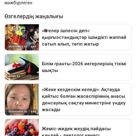
мәжбүрлеген