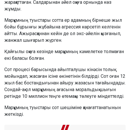
жарақаттаған. Салдарынан әйел оқиға орнында көз
жұмды.
Марқұмның туыстары сотта ер адамның бірнеше жыл
бойы бұрынғы жұбайына агрессия көрсетіп келгенін
айтты. Ажырасқаннан кейін де ол экс-әйелін қызғанып,
жанжал шығарып жүрген.
Қайғылы оқиға кезінде марқұмның кәмелетке толмаған
екі баласы болған.
Сот процесі барысында айыпталушы кінәсін толық
мойындап, жасаған ісіне өкінетінін білдірді. Сот оған 12
жыл бас бостандығынан айыру жазасын тағайындады.
Сондай-ақ ол марқұмның ағасына моральдық шығын
ретінде 10 миллион теңге өтемақы төлеуге міндеттелді.
Марқұмның туыстары сот шешіміне қанағаттанатынын
жеткізді.