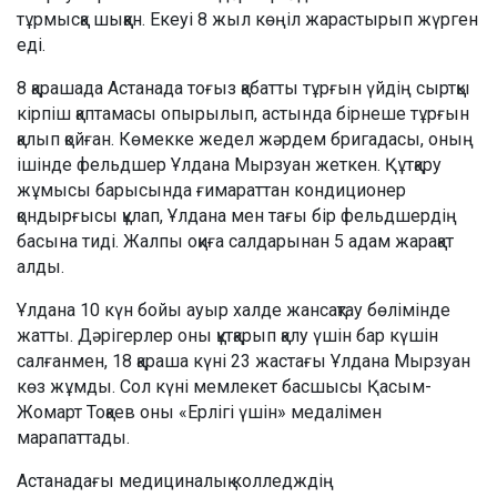
тұрмысқа шыққан. Екеуі 8 жыл көңіл жарастырып жүрген
еді.
8 қарашада Астанада тоғыз қабатты тұрғын үйдің сыртқы
кірпіш қаптамасы опырылып, астында бірнеше тұрғын
қалып қойған. Көмекке жедел жәрдем бригадасы, оның
ішінде фельдшер Ұлдана Мырзуан жеткен. Құтқару
жұмысы барысында ғимараттан кондиционер
қондырғысы құлап, Ұлдана мен тағы бір фельдшердің
басына тиді. Жалпы оқиға салдарынан 5 адам жарақат
алды.
Ұлдана 10 күн бойы ауыр халде жансақтау бөлімінде
жатты. Дәрігерлер оны құтқарып қалу үшін бар күшін
салғанмен, 18 қараша күні 23 жастағы Ұлдана Мырзуан
көз жұмды. Сол күні мемлекет басшысы Қасым-
Жомарт Тоқаев оны «Ерлігі үшін» медалімен
марапаттады.
Астанадағы медициналық колледждің