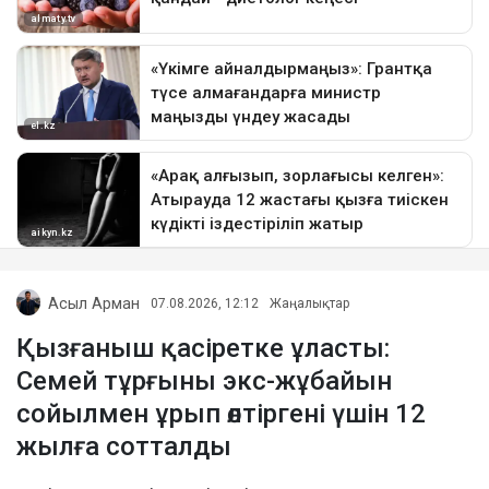
Асыл Арман
07.08.2026, 12:12
Жаңалықтар
Қызғаныш қасіретке ұласты:
Семей тұрғыны экс-жұбайын
сойылмен ұрып өлтіргені үшін 12
жылға сотталды