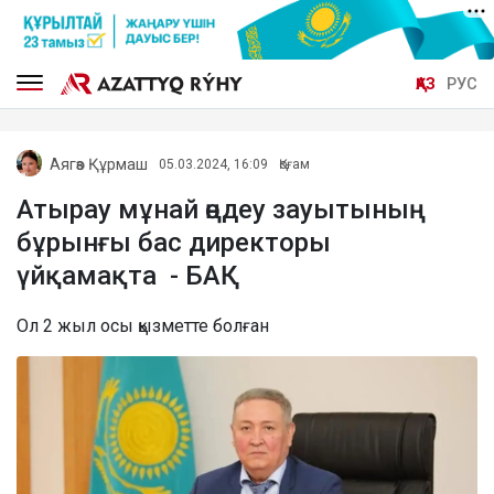
ҚАЗ
РУС
Аягөз Құрмаш
05.03.2024, 16:09
Қоғам
Атырау мұнай өңдеу зауытының
бұрынғы бас директоры
үйқамақта - БАҚ
Ол 2 жыл осы қызметте болған