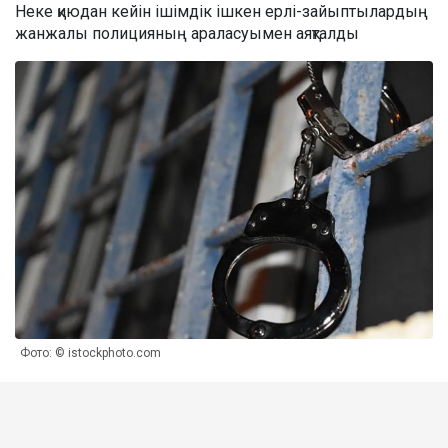
Неке қиюдан кейін ішімдік ішкен ерлі-зайыптылардың
жанжалы полицияның араласуымен аяқталды
Фото: © istockphoto.com