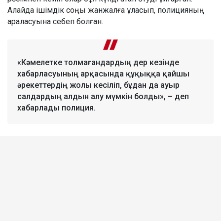
Алайда ішімдік соңы жанжалға ұласып, полицияның
араласуына себеп болған.
«Кәмелетке толмағандардың дер кезінде
хабарласуының арқасында құқыққа қайшы
әрекеттердің жолы кесіліп, бұдан да ауыр
салдардың алдын алу мүмкін болды», – деп
хабарлады полиция.