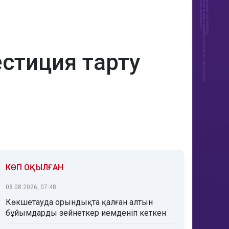
естиция тарту
КӨП ОҚЫЛҒАН
08.08.2026, 07:48
Көкшетауда орындықта қалған алтын
бұйымдарды зейнеткер иемденіп кеткен