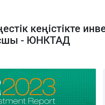
ңестік кеңістікте инв
сшы - ЮНКТАД