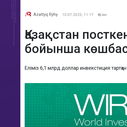
Azattyq Rýhy
10.07.2023, 11:17
Қоғам
Қазақстан постке
бойынша көшба
Еліміз 6,1 млрд доллар инвекстиция тартқан