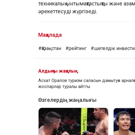
техникалық ынтымақтастықты және аза
әрекеттесуді жүргізеді.
Мақалада
#Қазақстан
#рейтинг
#шетелдік инвест
Алдыңғы жаңалық
Асхат Оралов туризм саласын дамытуға арналғ
жоспарлар туралы айтты