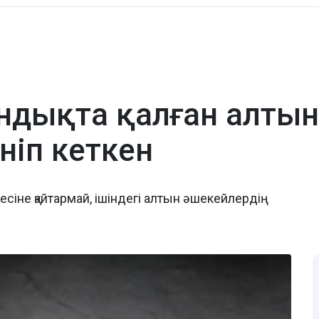
ндықта қалған алты
ніп кеткен
есіне қайтармай, ішіндегі алтын әшекейлердің