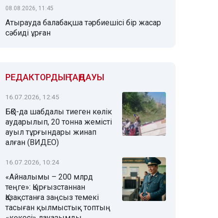
08.08.2026, 11:45
Атырауда балабақша тәрбиешісі бір жасар
сәбиді ұрған
РЕДАКТОРДЫҢ ТАҢДАУЫ
16.07.2026, 12:45
БҚО-да шабдалы тиеген көлік
аударылып, 20 тонна жемісті
ауыл тұрғындары жинап
алған (ВИДЕО)
16.07.2026, 10:24
«Айналымы – 200 млрд
теңге»: Қырғызстаннан
Қазақстанға заңсыз темекі
тасыған қылмыстық топтың
«көкесі» лауазымды