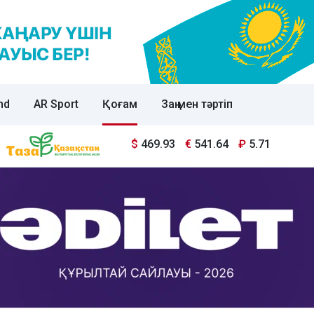
nd
AR Sport
Қоғам
Заң мен тәртіп
$
469.93
€
541.64
₽
5.71