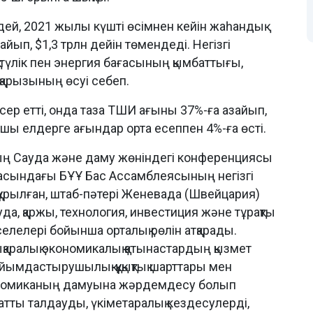
ей, 2021 жылы күшті өсімнен кейін жаһандық
ып, $1,3 трлн дейін төмендеді. Негізгі
қ-түлік пен энергия бағасының қымбаттығы,
 қарызының өсуі себеп.
сер етті, онда таза ТШИ ағыны 37%-ға азайып,
шы елдерге ағындар орта есеппен 4%-ға өсті.
ның Сауда және даму жөніндегі конференциясы
асындағы БҰҰ Бас Ассамблеясының негізгі
ұрылған, штаб-пәтері Женевада (Швейцария)
да, қаржы, технология, инвестиция және тұрақты
елері бойынша орталық рөлін атқарады.
лықаралық экономикалық қатынастардың қызмет
ұйымдастырушылық-құқықтық шарттары мен
экономиканың дамуына жәрдемдесу болып
тты талдауды, үкіметаралық кездесулерді,