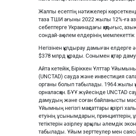
Жалпы есептің нәтижелері көрсеткенд
таза ТШИ ағыны 2022 жылы 12%-ға азай
себептерге Украинадағы қақтығыс, азы
сондай-ақ әлем елдерінің мемлекеттік
Негізінен құлдырау дамыған елдерге ә
$378 млрд құрады. Сонымен қатар даму
Айта кетейік, Біріккен Ұлттар Ұйымы
(UNCTAD) сауда және инвестиция сал
органы болып табылады. 1964 жылы қ
орналасқан. БҰҰ жүйесінде UNCTAD сау
дамудың және соған байланысты мәсел
Ұйымның негізгі мақсаттары қазіргі ха
етуінің ұсынымдарын, принциптерін, 
тетіктерін әзірлеу арқылы әлемдік 
табылады. Ұйым зерттеулер мен саяса