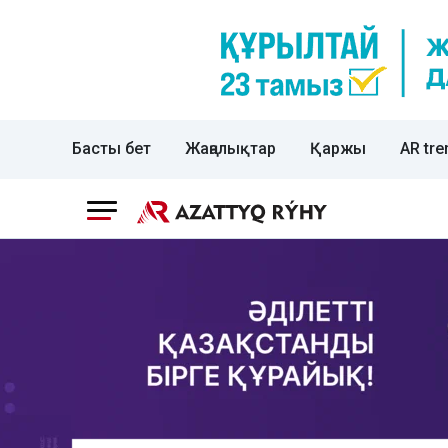
Басты бет
Жаңалықтар
Қаржы
AR tre