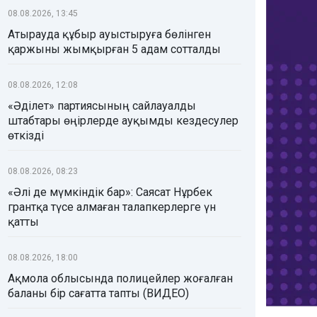
08.08.2026, 13:45
Атырауда құбыр ауыстыруға бөлінген
қаржыны жымқырған 5 адам сотталды
08.08.2026, 12:08
«Әділет» партиясының сайлауалды
штабтары өңірлерде ауқымды кездесулер
өткізді
08.08.2026, 08:23
«Әлі де мүмкіндік бар»: Саясат Нұрбек
грантқа түсе алмаған талапкерлерге үн
қатты
08.08.2026, 18:00
Ақмола облысында полицейлер жоғалған
баланы бір сағатта тапты (ВИДЕО)