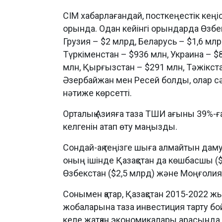
СІМ хабарлағандай, посткеңестік кеңі
орында. Одан кейінгі орындарда Өзбек
Грузия – $2 млрд, Беларусь – $1,6 млр
Түркіменстан – $936 млн, Украина – $
млн, Қырғызстан – $291 млн, Тәжікста
Әзербайжан мен Ресей болды, олар сә
нәтиже көрсетті.
Орталық Азияға таза ТШИ ағыны 39%-ға
келгенін атап өту маңызды.
Сондай-ақ теңізге шыға алмайтын даму
оның ішінде Қазақстан да көшбасшы ($
Өзбекстан ($2,5 млрд) және Моңғолия 
Сонымен қатар, Қазақстан 2015-2022
жобаларына таза инвестиция тарту б
келе жатқан экономикалары арасында 