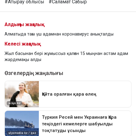
#Атырау облысы
#Саламат Сабыр
Алдыңғы жаңалық
Алматыда тағы үш адамнан коронавирус анықталды
Келесі жаңалық
Жыл басынан бері жұмыссыз қалған 15 мыңнан астам адам
жәрдемақы алды