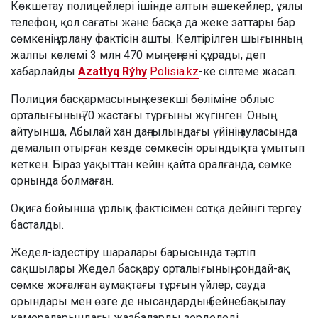
Көкшетау полицейлері ішінде алтын әшекейлер, ұялы
телефон, қол сағаты және басқа да жеке заттары бар
сөмкенің ұрлану фактісін ашты. Келтірілген шығынның
жалпы көлемі 3 млн 470 мың теңгені құрады, деп
хабарлайды
Azattyq Rýhy
Polisia.kz
-ке сілтеме жасап.
Полиция басқармасының кезекші бөліміне облыс
орталығының 70 жастағы тұрғыны жүгінген. Оның
айтуынша, Абылай хан даңғылындағы үйінің ауласында
демалып отырған кезде сөмкесін орындықта ұмытып
кеткен. Біраз уақыттан кейін қайта оралғанда, сөмке
орнында болмаған.
Оқиға бойынша ұрлық фактісімен сотқа дейінгі тергеу
басталды.
Жедел-іздестіру шаралары барысында тәртіп
сақшылары Жедел басқару орталығының, сондай-ақ
сөмке жоғалған аумақтағы тұрғын үйлер, сауда
орындары мен өзге де нысандардың бейнебақылау
камераларындағы жазбаларды зерделеді.