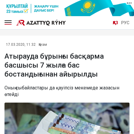
ҚАЗ
РУС
17.03.2020, 11:32
Қоғам
Атырауда бұрынғы басқарма
басшысы 7 жылға бас
бостандығынан айырылды
Оның сыбайластары да қауіпсіз мекемеде жазасын
өтейді