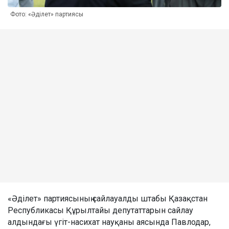
Фото: «Әділет» партиясы
«Әділет» партиясының сайлауалды штабы Қазақстан
Республикасы Құрылтайы депутаттарын сайлау
алдындағы үгіт-насихат науқаны аясында Павлодар,