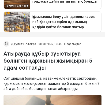
Дәулет Ботагөз
08.08.2026, 13:45
Жаңалықтар
Атырауда құбыр ауыстыруға
бөлінген қаржыны жымқырған 5
адам сотталды
Сот шешімі бойынша, квазимемлекеттік сектордың
қаржысын жымқыртқан азаматтар 5 жылдан 6 жыл 8
айға дейін бас бостандығынан айырылды