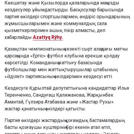
Көкшетау және Қызылорда қалаларында маңызды
кездесулер ұйымдастырды. Басқосулар барысында
партия өкілдері спортшылармен, өндіріс орындарының
жұмысшыларымен және коммуналдық сала
қызметкерлерімен ашық пікір алмасты, деп
хабарлайды
Azattyq Rýhy.
Қазақстан чемпионатының кезекті сырт алаңдағы матчы
қарсаңында «Ертіс» футбол клубына ерекше қолдау
көрсетілді. Команданың жаттығу базасында
футболшылар мен жаттықтырушылар штабының
«Әділет» партиясының өкілдерімен кездесуі өтті.
Кездесуге Құрылтай депутаттығына кандидаттар Илья
Теренченко, Сандуғаш Қалижанова, Жарқынбек
Амантай, Гүлзира Атабаева және «Жастар Рухы»
жастар қанатының өкілдері қатысты.
Партия өкілдері жастардың қоғамдық бастамалардың
басты қозғаушы күштерінің бірі екенін атап өтіп,