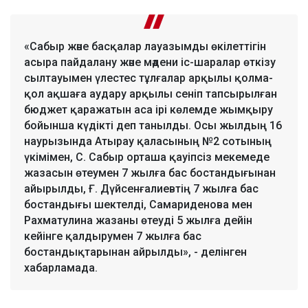
«Сабыр және басқалар лауазымды өкілеттігін
асыра пайдалану және мәдени іс-шаралар өткізу
сылтауымен үлестес тұлғалар арқылы қолма-
қол ақшаға аудару арқылы сеніп тапсырылған
бюджет қаражатын аса ірі көлемде жымқыру
бойынша күдікті деп танылды. Осы жылдың 16
наурызында Атырау қаласының №2 сотының
үкімімен, С. Сабыр орташа қауіпсіз мекемеде
жазасын өтеумен 7 жылға бас бостандығынан
айырылды, Ғ. Дүйсенғалиевтің 7 жылға бас
бостандығы шектелді, Самариденова мен
Рахматулина жазаны өтеуді 5 жылға дейін
кейінге қалдырумен 7 жылға бас
бостандықтарынан айрылды», - делінген
хабарламада.