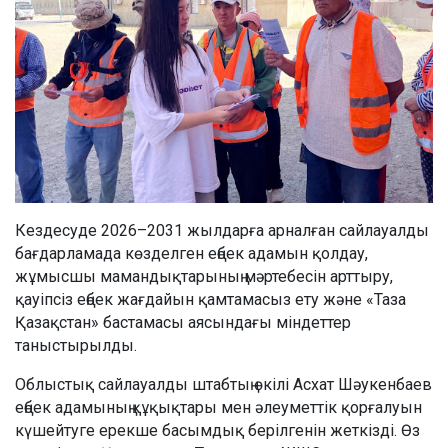
Кездесуде 2026–2031 жылдарға арналған сайлауалды
бағдарламада көзделген еңбек адамын қолдау,
жұмысшы мамандықтарының мәртебесін арттыру,
қауіпсіз еңбек жағдайын қамтамасыз ету және «Таза
Қазақстан» бастамасы аясындағы міндеттер
таныстырылды.
Облыстық сайлауалды штабтың өкілі Асхат Шәукенбаев
еңбек адамының құқықтары мен әлеуметтік қорғалуын
күшейтуге ерекше басымдық берілгенін жеткізді. Өз