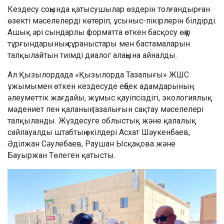
Кездесу соңында қатысушылар өздерін толғандырған
өзекті мәселелерді көтеріп, ұсыныс-пікірлерін білдірді.
Ашық әрі сындарлы форматта өткен басқосу өңір
тұрғындарының сұраныстары мен бастамаларын
талқылайтын тиімді диалог алаңына айналды.
Ал Қызылордада «Қызылорда Тазалығы» ЖШС
ұжымымен өткен кездесуде еңбек адамдарының
әлеуметтік жағдайы, жұмыс қауіпсіздігі, экологиялық
мәдениет пен қаланың тазалығын сақтау мәселелері
талқыланды. Жүздесуге облыстық және қалалық
сайлауалды штабтың өкілдері Асхат Шәукенбаев,
Әділжан Сәулебаев, Раушан Ысқақова және
Бауыржан Төлеген қатысты.