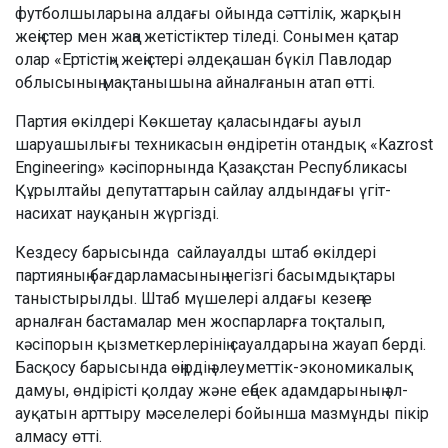
футболшыларына алдағы ойында сәттілік, жарқын
жеңістер мен жаңа жетістіктер тіледі. Сонымен қатар
олар «Ертістің» жеңістері әлдеқашан бүкіл Павлодар
облысының мақтанышына айналғанын атап өтті.
Партия өкілдері Көкшетау қаласындағы ауыл
шаруашылығы техникасын өндіретін отандық «Kazrost
Engineering» кәсіпорнында Қазақстан Республикасы
Құрылтайы депутаттарын сайлау алдындағы үгіт-
насихат науқанын жүргізді.
Кездесу барысында сайлауалды штаб өкілдері
партияның бағдарламасының негізгі басымдықтары
таныстырылды. Штаб мүшелері алдағы кезеңге
арналған бастамалар мен жоспарларға тоқталып,
кәсіпорын қызметкерлерінің сауалдарына жауап берді.
Басқосу барысында өңірдің әлеуметтік-экономикалық
дамуы, өндірісті қолдау және еңбек адамдарының әл-
ауқатын арттыру мәселелері бойынша мазмұнды пікір
алмасу өтті.