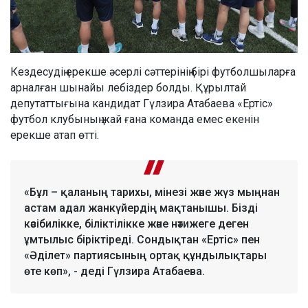
Кездесудің ерекше әсерлі сәттерінің бірі футболшыларға
арналған шынайы лебіздер болды. Құрылтай
депутаттығына кандидат Гүлзира Атабаева «Ертіс»
футбол клубының жай ғана команда емес екенін
ерекше атап өтті.
«Бұл – қаланың тарихы, мінезі және жүз мыңнан
астам адал жанкүйердің мақтанышы. Бізді
кәсібилікке, біліктілікке және нәтижеге деген
ұмтылыс біріктіреді. Сондықтан «Ертіс» пен
«Әділет» партиясының ортақ құндылықтары
өте көп», - деді Гүлзира Атабаева.