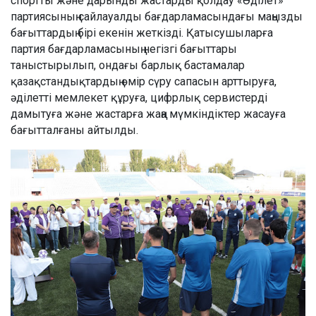
спортты және дарынды жастарды қолдау «Әділет»
партиясының сайлауалды бағдарламасындағы маңызды
бағыттардың бірі екенін жеткізді. Қатысушыларға
партия бағдарламасының негізгі бағыттары
таныстырылып, ондағы барлық бастамалар
қазақстандықтардың өмір сүру сапасын арттыруға,
әділетті мемлекет құруға, цифрлық сервистерді
дамытуға және жастарға жаңа мүмкіндіктер жасауға
бағытталғаны айтылды.