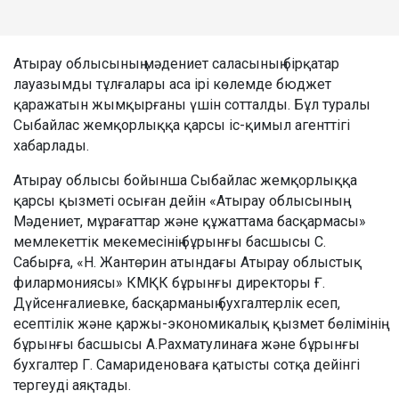
Атырау облысының мәдениет саласының бірқатар
лауазымды тұлғалары аса ірі көлемде бюджет
қаражатын жымқырғаны үшін сотталды. Бұл туралы
Сыбайлас жемқорлыққа қарсы іс-қимыл агенттігі
хабарлады.
Атырау облысы бойынша Сыбайлас жемқорлыққа
қарсы қызметі осыған дейін «Атырау облысының
Мәдениет, мұрағаттар және құжаттама басқармасы»
мемлекеттік мекемесінің бұрынғы басшысы С.
Сабырға, «Н. Жантөрин атындағы Атырау облыстық
филармониясы» КМҚК бұрынғы директоры Ғ.
Дүйсенғалиевке, басқарманың бухгалтерлік есеп,
есептілік және қаржы-экономикалық қызмет бөлімінің
бұрынғы басшысы А.Рахматулинаға және бұрынғы
бухгалтер Г. Самариденоваға қатысты сотқа дейінгі
тергеуді аяқтады.