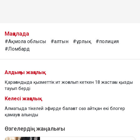
Мақалада
#Ақмола облысы
#алтын
#ұрлық
#полиция
#Ломбард
Алдыңғы жаңалық
Қарағандыда қызметтік ит жоғалып кеткен 18 жастағы қызды
тауып берді
Келесі жаңалық
Алматыда тікелей эфирде балағат сөз айтқан екі блогер
қамауға алынды