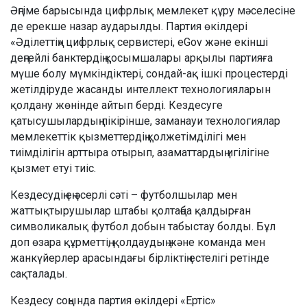
Әңгіме барысында цифрлық мемлекет құру мәселесіне
де ерекше назар аударылды. Партия өкілдері
«Әділеттің» цифрлық сервистері, eGov және екінші
деңгейлі банктердің қосымшалары арқылы партияға
мүше болу мүмкіндіктері, сондай-ақ ішкі процестерді
жетілдіруде жасанды интеллект технологияларын
қолдану жөнінде айтып берді. Кездесуге
қатысушылардың пікірінше, заманауи технологиялар
мемлекеттік қызметтердің қолжетімділігі мен
тиімділігін арттыра отырып, азаматтардың игілігіне
қызмет етуі тиіс.
Кездесудің ең әсерлі сәті – футболшылар мен
жаттықтырушылар штабы қолтаңба қалдырған
символикалық футбол добын табыстау болды. Бұл
доп өзара құрметтің, қолдаудың және команда мен
жанкүйерлер арасындағы бірліктің естелігі ретінде
сақталады.
Кездесу соңында партия өкілдері «Ертіс»