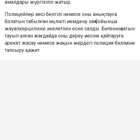
амалдары жүргізіліп жатыр.
Полицейлер иесі белгілі немесе оны анықтауға
болатын табылған мүлікті иемдену заң бойынша
жауапкершілікке әкелетінін еске салды. Бөтеннің затын
тауып алған жағдайда оны дереу иесіне қайтаруға
әрекет жасау немесе жақын жердегі полиция бөліміне
тапсыру қажет.