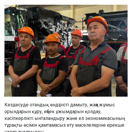
Кездесуде отандық өндірісті дамыту, жаңа жұмыс
орындарын құру, еңбек ұжымдарын қолдау,
кәсіпкерлікті ынталандыру және ел экономикасының
тұрақты өсімін қамтамасыз ету мәселелеріне ерекше
назар аударылды.