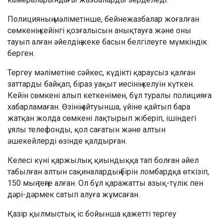
Полицияның мәліметінше, бейнежазбалар жоғалған
сөмкенің кейінгі қозғалысын анықтауға және оны
тауып алған әйелдің жеке басын белгілеуге мүмкіндік
берген.
Тергеу мәліметіне сәйкес, күдікті қараусыз қалған
заттарды байқап, біраз уақыт иесінің келуін күткен.
Кейін сөмкені алып кеткенімен, бұл туралы полицияға
хабарламаған. Өзінің айтуынша, үйіне қайтып бара
жатқан жолда сөмкені лақтырып жіберіп, ішіндегі
ұялы телефонды, қол сағатын және алтын
әшекейлерді өзінде қалдырған.
Келесі күні қаржылық қиындыққа тап болған әйел
табылған алтын сақиналардың бірін ломбардқа өткізіп,
150 мың теңге алған. Ол бұл қаражатты азық-түлік пен
дәрі-дәрмек сатып алуға жұмсаған.
Қазір қылмыстық іс бойынша қажетті тергеу