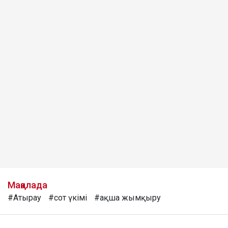
Мақалада
#Атырау
#сот үкімі
#ақша жымқыру