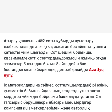
Атырау қаласының №2 соты құбырды ауыстыру
жобасы кезінде алаяқтық жасаған бес айыпталушыға
қатысты үкім шығарды. Сот шешімі бойынша,
квазимемлекеттік сектордың қаржысын жымқыртқан
азаматтар 5 жылдан 6 жыл 8 айға дейін бас
бостандығынан айырылды, деп хабарлайды
Azattyq
Rýhy.
Іс материалдарына сәйкес, сотталушылардың бірі өзінің
қызметтік бабын пайдаланып, тендерді ұтып алған
мердігер ұйымды бейресми бақылауда ұстаған. Ол
тапсырыс берушінің орынбасарымен, мердігер
компания қызметкерлерімен және авторлық