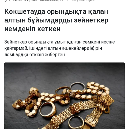
Көкшетауда орындықта қалған
алтын бұйымдарды зейнеткер
иемденіп кеткен
Зейнеткер орындықта ұмыт қалған сөмкені иесіне
қайтармай, ішіндегі алтын әшекейлердің бірін
ломбардқа өткізіп жіберген