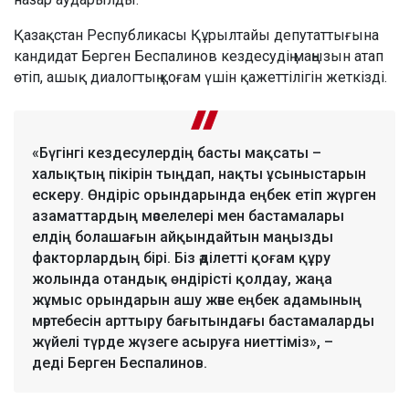
Қазақстан Республикасы Құрылтайы депутаттығына
кандидат Берген Беспалинов кездесудің маңызын атап
өтіп, ашық диалогтың қоғам үшін қажеттілігін жеткізді.
«Бүгінгі кездесулердің басты мақсаты –
халықтың пікірін тыңдап, нақты ұсыныстарын
ескеру. Өндіріс орындарында еңбек етіп жүрген
азаматтардың мәселелері мен бастамалары
елдің болашағын айқындайтын маңызды
факторлардың бірі. Біз әділетті қоғам құру
жолында отандық өндірісті қолдау, жаңа
жұмыс орындарын ашу және еңбек адамының
мәртебесін арттыру бағытындағы бастамаларды
жүйелі түрде жүзеге асыруға ниеттіміз», –
деді Берген Беспалинов.