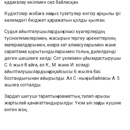
қадағалау өкілімен сөз байласқан.
Күдіктілер жобаға заңсыз түзетулер енгізу арқылы ірі
көлемдегі бюджет қаражатын қолды қылған.
Судья айыпталушылардың кінәсі куәгерлердің
түсініктемелерімен, жасырын тергеу әрекеттерінің
материалдарымен, өзара хат алмасуларымен және
сараптама қорытындыларымен толық дәлелденді
деген шешімге келді. Сот үкімімен ұйымдастырушы
С. 6 жыл 8 айға, ал К., М. және И. есімді
айыпталушылардың әрқайсысы 6 жылға бас
бостандығынан айырылды. Ал С.-ның сыбайласы А. 5
жылға сотталды.
Зардап шегуші тараптың азаматтық талап-арызы
жартылай қанағаттандырылды. Үкім әлі заңды күшіне
енген жоқ.