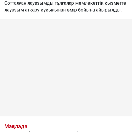
Сотталған лауазымды тұлғалар мемлекеттік қызметте
лауазым атқару құқығынан өмір бойына айырылды.
Мақалада