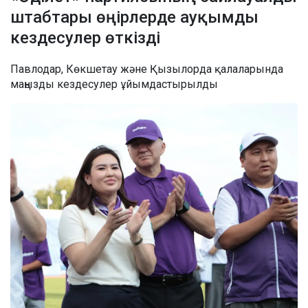
штабтары өңірлерде ауқымды
кездесулер өткізді
Павлодар, Көкшетау және Қызылорда қалаларында
маңызды кездесулер ұйымдастырылды