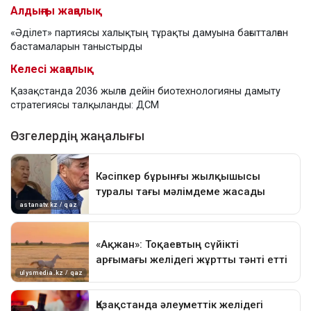
Алдыңғы жаңалық
«Әділет» партиясы халықтың тұрақты дамуына бағытталған
бастамаларын таныстырды
Келесі жаңалық
Қазақстанда 2036 жылға дейін биотехнологияны дамыту
стратегиясы талқыланды: ДСМ