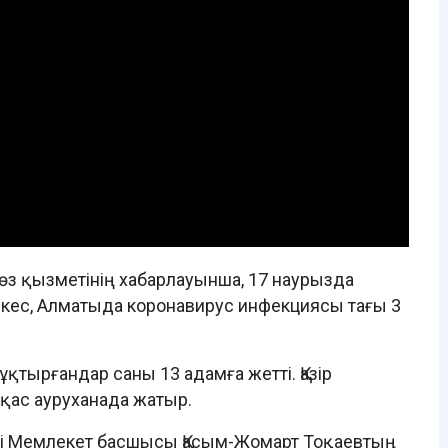
өз қызметінің хабарлауынша, 17 наурызда
әйкес, Алматыда коронавирус инфекциясы тағы 3
қтырғандар саны 13 адамға жетті. Қазір
уқас ауруханада жатыр.
 күні Мемлекет басшысы Қасым-Жомарт Тоқаевтың