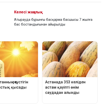
Келесі жаңалық
Атырауда бұрынғы басқарма басшысы 7 жылға
бас бостандығынан айырылды