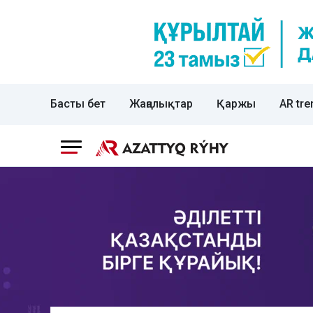
Басты бет
Жаңалықтар
Қаржы
AR tre