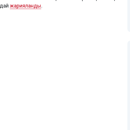
ғдай
жарияланды
.