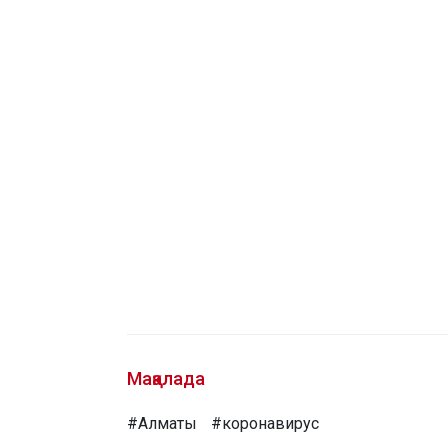
Мақалада
#Алматы
#коронавирус