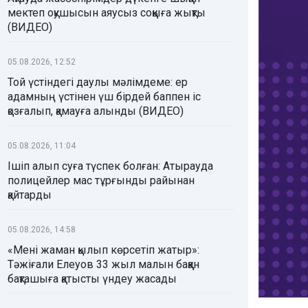
мектеп оқушысын аяусыз соққыға жықты
(ВИДЕО)
05.08.2026, 12:52
Той үстіндегі даулы мәлімдеме: ер
адамның үстінен үш бірдей баппен іс
қозғалып, қамауға алынды (ВИДЕО)
05.08.2026, 11:04
Ішіп алып суға түспек болған: Атырауда
полицейлер мас тұрғынды райынан
қайтарды
05.08.2026, 14:58
«Мені жаман қылып көрсетіп жатыр»:
Тәжіғали Елеуов 33 жыл малын баққан
бақташыға қатысты үндеу жасады