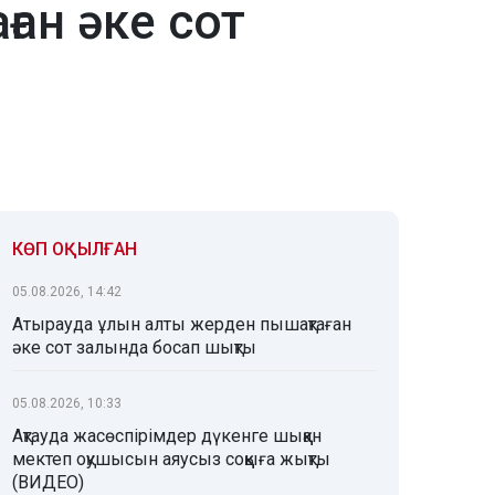
ан әке сот
КӨП ОҚЫЛҒАН
05.08.2026, 14:42
Атырауда ұлын алты жерден пышақтаған
әке сот залында босап шықты
05.08.2026, 10:33
Ақтауда жасөспірімдер дүкенге шыққан
мектеп оқушысын аяусыз соққыға жықты
(ВИДЕО)