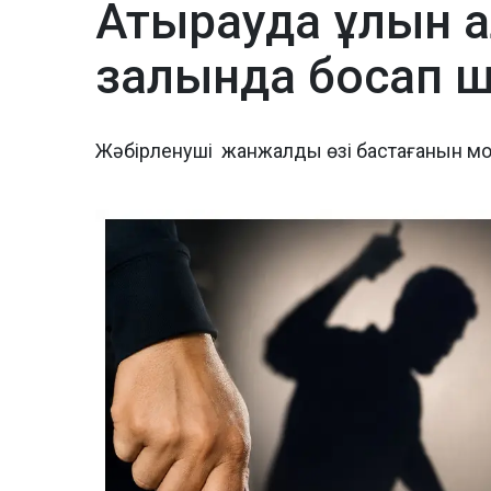
Атырауда ұлын а
залында босап 
Жәбірленуші жанжалды өзі бастағанын м