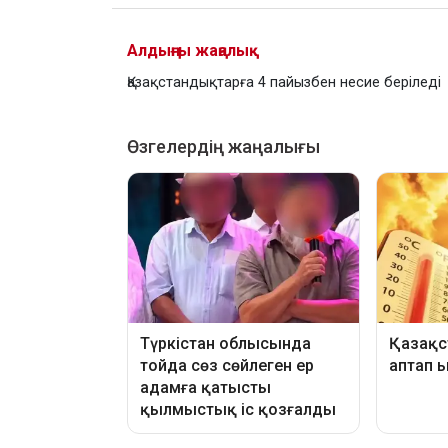
Алдыңғы жаңалық
Қазақстандықтарға 4 пайызбен несие беріледі