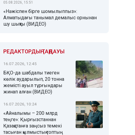
05.08.2026, 15:51
«Нәжіспен бірге шомылыппыз»:
Алматыдағы танымал демалыс орнынан
шу шықты (ВИДЕО)
РЕДАКТОРДЫҢ ТАҢДАУЫ
16.07.2026, 12:45
БҚО-да шабдалы тиеген
көлік аударылып, 20 тонна
жемісті ауыл тұрғындары
жинап алған (ВИДЕО)
16.07.2026, 10:24
«Айналымы – 200 млрд
теңге»: Қырғызстаннан
Қазақстанға заңсыз темекі
тасыған қылмыстық топтың