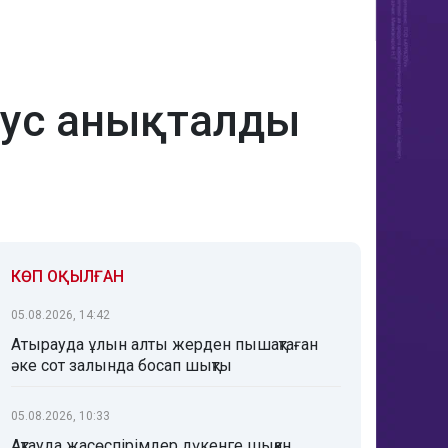
рус анықталды
КӨП ОҚЫЛҒАН
05.08.2026, 14:42
Атырауда ұлын алты жерден пышақтаған
әке сот залында босап шықты
05.08.2026, 10:33
Ақтауда жасөспірімдер дүкенге шыққан