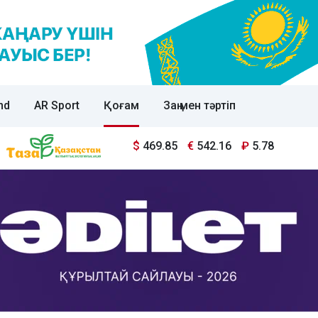
nd
AR Sport
Қоғам
Заң мен тәртіп
$
469.85
€
542.16
₽
5.78