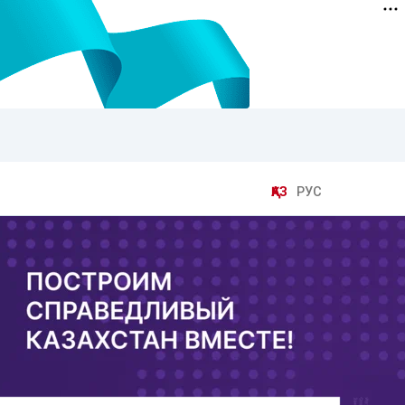
ҚАЗ
РУС