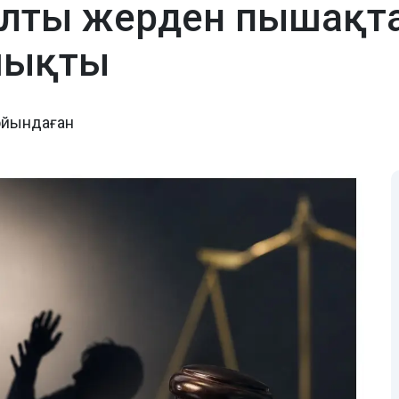
лты жерден пышақтағ
шықты
ойындаған