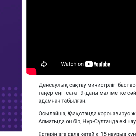
Денсаулық сақтау министрлігі баспас
таңертеңгі сағат 9-дағы мәліметке с
адамнан табылған.
Осылайша, Қазақстанда коронавирус жұ
Алматыда он бір, Нұр-Сұлтанда екі на
Естеріңізге сала кетейік, 15 наурыз