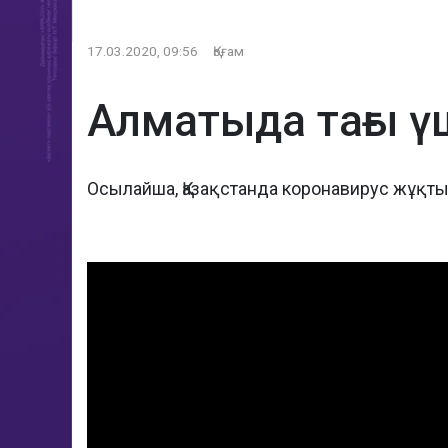
17.03.2020, 09:56
Қоғам
Алматыда тағы 
Осылайша, Қазақстанда коронавирус жұқты