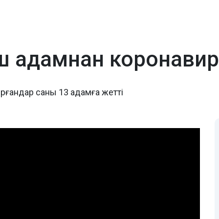
үш адамнан коронави
рғандар саны 13 адамға жетті