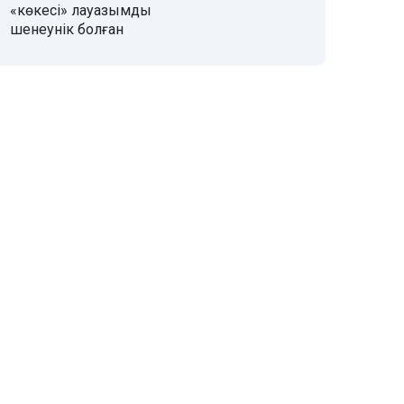
«көкесі» лауазымды
шенеунік болған