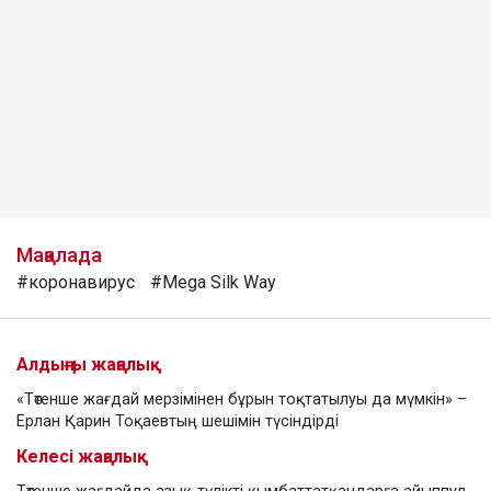
Мақалада
#коронавирус
#Mega Silk Way
Алдыңғы жаңалық
«Төтенше жағдай мерзімінен бұрын тоқтатылуы да мүмкін» –
Ерлан Қарин Тоқаевтың шешімін түсіндірді
Келесі жаңалық