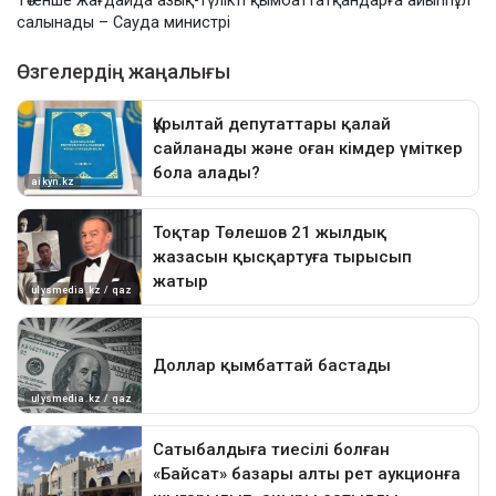
Төтенше жағдайда азық-түлікті қымбаттатқандарға айыппұл
салынады – Сауда министрі