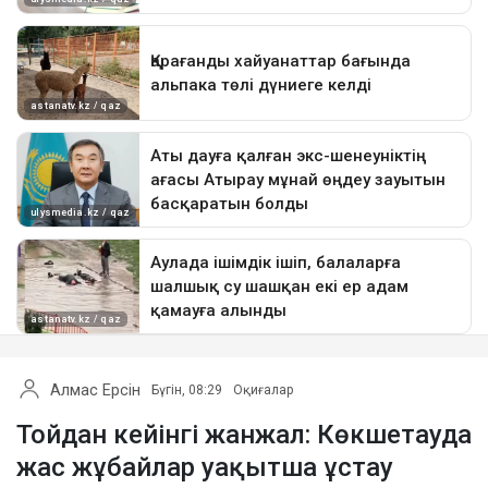
Алмас Ерсін
Бүгін, 08:29
Оқиғалар
Тойдан кейінгі жанжал: Көкшетауда
жас жұбайлар уақытша ұстау