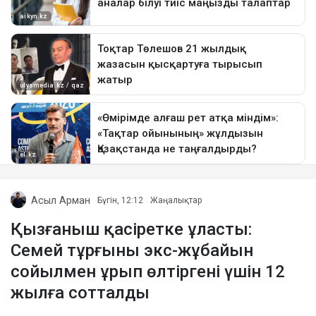
Асыл Арман
Бүгін, 12:12
Жаңалықтар
Қызғаныш қасіретке ұласты:
Семей тұрғыны экс-жұбайын
сойылмен ұрып өлтіргені үшін 12
жылға сотталды