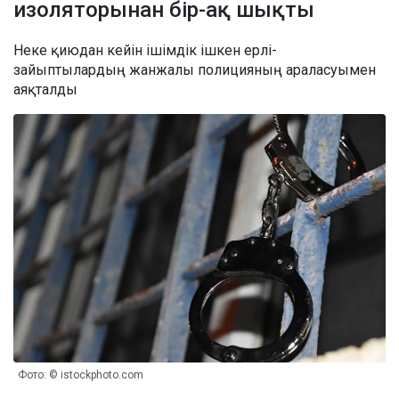
изоляторынан бір-ақ шықты
Неке қиюдан кейін ішімдік ішкен ерлі-
зайыптылардың жанжалы полицияның араласуымен
аяқталды
Фото: © istockphoto.com