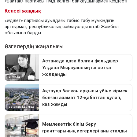
«Байтақ» партиясы ТМД келген байқаушылармен кездесті
Келесі жаңалық
«Әділет» партиясы ауылдағы табыс табу мүмкіндігін
арттырмақ: республикалық сайлауалды штаб Жамбыл
облысына барды