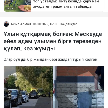
Асыл Арман
06.08.2026, 15:38
Жаңалықтар
Ұлын құтқармақ болған: Мәскеуде
әйел адам ұлымен бірге терезеден
құлап, көз жұмды
Олар бұл үйді бір жылдан бері жалдап тұрып келген