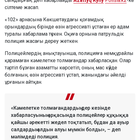
сындырған, деп хабарлайды
Azattyq Rýhy
Polisia.kz
-ке
сілтеме жасап.
«102» арнасына Көкшетаудағы қоғамдық
орындардың бірінде өзін агрессивті ұстаған ер адам
туралы хабарлама түскен. Оқиға орнына патрульдік
полиция жасағы дереу жеткен.
Полицейлердің анықтауынша, полицияға немқұрайлы
қарамаған кәмелетке толмағандар хабарласқан. Олар
тәртіп бұзған азаматты көрсетіп, оның мас күйде
болғанын, өзін агрессивті ұстап, жанындағы әйелді
ұрғанын айтқан.
«Кәмелетке толмағандардың дер кезінде
хабарласуының арқасында полицейлер құқыққа
қайшы әрекетті жедел тоқтатып, бұдан да ауыр
салдардың алдын алуы мүмкін болды», – деп
мәлімдеді полиция.