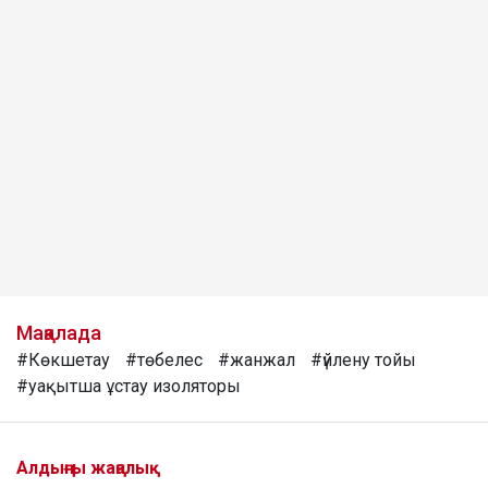
Мақалада
#Көкшетау
#төбелес
#жанжал
#үйлену тойы
#уақытша ұстау изоляторы
Алдыңғы жаңалық