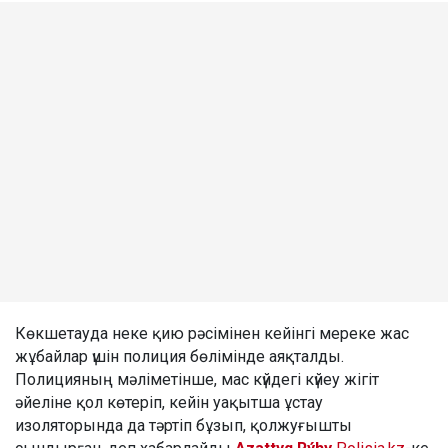
Көкшетауда неке қию рәсімінен кейінгі мереке жас
жұбайлар үшін полиция бөлімінде аяқталды.
Полицияның мәліметінше, мас күйдегі күйеу жігіт
әйеліне қол көтеріп, кейін уақытша ұстау
изоляторында да тәртіп бұзып, қолжуғышты