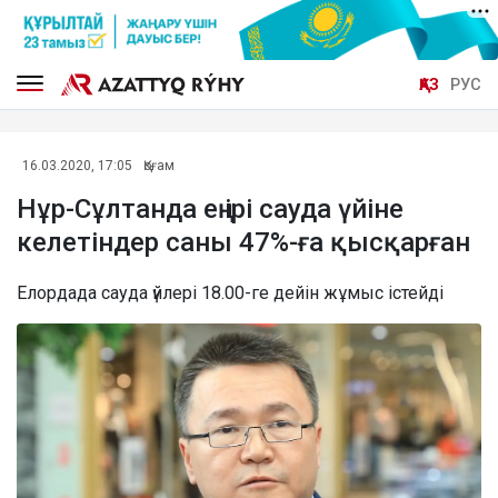
ҚАЗ
РУС
16.03.2020, 17:05
Қоғам
Нұр-Сұлтанда ең ірі сауда үйіне
келетіндер саны 47%-ға қысқарған
Елордада сауда үйлері 18.00-ге дейін жұмыс істейді