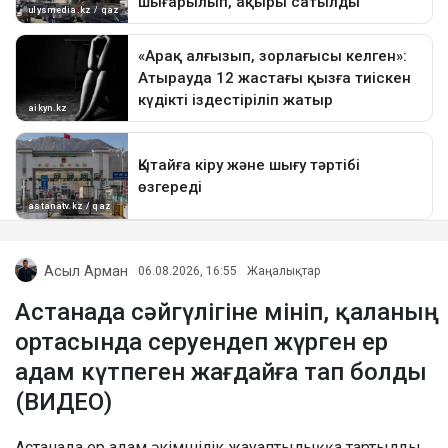
Асыл Арман
06.08.2026, 16:55
Жаңалықтар
Астанада сәйгүлігіне мініп, қаланың
ортасында серуендеп жүрген ер
адам күтпеген жағдайға тап болды
(ВИДЕО)
Астанада ер адам әкімшілік жауаптылыққа тартылды