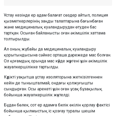
Ұстау кезінде ер адам балағат сөздер айтып, полиция
қызметкерлерінің заңды талаптарына бағынбаған
және медициналық куәландырудан өтуден бас
тартқан. Осыған байланысты оған әкімшілік хаттама
толтырылды.
Ал оның жұбайы да медициналық куәландыру
қорытындысына сәйкес орташа дәрежеде мас болған.
Ол қоғамдық орында мас күйде жүргені үшін әкімшілік
жауапкершілікке тартылды.
Күдікті уақытша ұстау изоляторына жеткізілгеннен
кейін де тынышталмай, ондағы қолжуғышты
сындырған. Осы әрекеті үшін оған ұсақ бұзақылық
бойынша жауапкершілік жүктелді.
Бұдан бөлек, сот ер адамға билік өкілін қорлау фактісі
бойынша қылмыстық іс қозғау туралы шешім