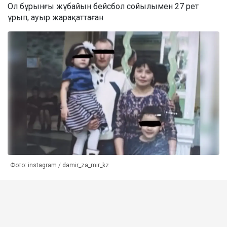
Ол бұрынғы жұбайын бейсбол сойылымен 27 рет
ұрып, ауыр жарақаттаған
Фото: instagram / damir_za_mir_kz