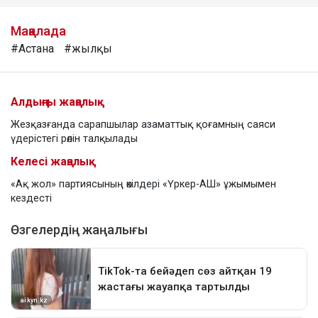
Мақалада
#Астана
#жылқы
Алдыңғы жаңалық
Жезқазғанда сарапшылар азаматтық қоғамның саяси
үдерістегі рөлін талқылады
Келесі жаңалық
«Ақ жол» партиясының өкілдері «Үркер-АШ» ұжымымен
кездесті