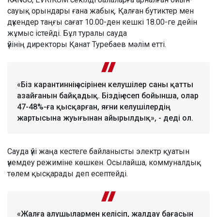
сауық орындары ғана жабық. Қалған бутиктер мен
дүкендер таңғы сағат 10.00-ден кешкі 18.00-ге дейін
жұмыс істейді. Бұл туралы сауда
үйінің директоры Қанат Туребаев мәлім етті.
«Біз карантиннің әсірінен келушілер саны қатты
азайғанын байқадық. Біздің есеп бойынша, олар
47-48%-ға қысқарған, яғни келушілердің
жартысына жуығынан айырылдық», - деді ол.
Сауда үйі жаңа кестеге байланысты электр қуатын
үнемдеу режиміне көшкен. Осылайша, коммуналдық
төлем қысқарады деп есептейді.
«Жалға алушылармен келісіп, жалдау бағасын