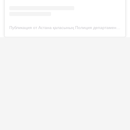
Публикация от Астана қаласының Полиция департаменті (@police__astana)