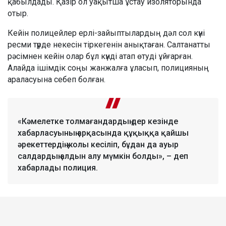
қабылдады. Қазір ол уақытша ұстау изоляторында
отыр.
Кейін полицейлер ерлі-зайыптылардың дәл сол күні
ресми түрде некесін тіркегенін анықтаған. Салтанатты
рәсімнен кейін олар бұл күнді атап өтуді ұйғарған.
Алайда ішімдік соңы жанжалға ұласып, полицияның
араласуына себеп болған.
«Кәмелетке толмағандардың дер кезінде
хабарласуының арқасында құқыққа қайшы
әрекеттердің жолы кесіліп, бұдан да ауыр
салдардың алдын алу мүмкін болды», – деп
хабарлады полиция.