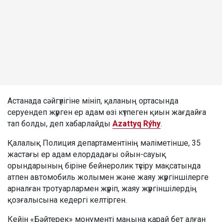
Астанада сәйгүлігіне мініп, қаланың ортасында
серуендеп жүрген ер адам өзі күтпеген қиын жағдайға
тап болды, деп хабарлайды
Azattyq Rýhy
.
Қалалық Полиция департаментінің мәліметінше, 35
жастағы ер адам елордадағы ойын-сауық
орындарының біріне бейнеролик түсіру мақсатында
атпен автомобиль жолымен және жаяу жүргіншілерге
арналған тротуарлармен жүріп, жаяу жүргіншілердің
қозғалысына кедергі келтірген.
Кейін «Бәйтерек» монументі маңына қарай бет алған