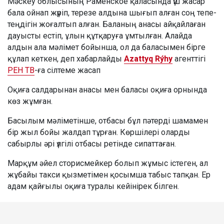
Мәскеу облысының Раменское қаласында үш жасар
бала ойнап жүріп, терезе алдына шығып алған соң тепе-
теңдігін жоғалтып алған. Баланың анасы айқайлаған
дауысты естіп, ұлын құтқаруға ұмтылған. Алайда
алдын ала мәлімет бойынша, ол да баласымен бірге
құлап кеткен, деп хабарлайды
Azattyq Rýhy
агенттігі
РЕН ТВ
-ға сілтеме жасап
Оқиға салдарынан анасы мен баласы оқиға орнында
көз жұмған.
Басылым мәліметінше, отбасы бұл пәтерді шамамен
бір жыл бойы жалдап тұрған. Көршілері оларды
сабырлы әрі үлгілі отбасы ретінде сипаттаған.
Марқұм әйел сторисмейкер болып жұмыс істеген, ал
жұбайы такси қызметімен қосымша табыс тапқан. Ер
адам қайғылы оқиға туралы кейінірек білген.