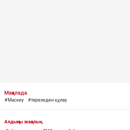
Мақалада
#Мәскеу
#терезеден құлау
Алдыңғы жаңалық