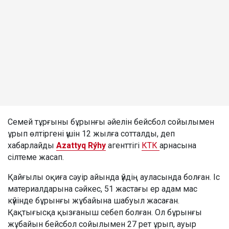
Семей тұрғыны бұрынғы әйелін бейсбол сойылымен
ұрып өлтіргені үшін 12 жылға сотталды, деп
хабарлайды
Azattyq Rýhy
агенттігі
КТК
арнасына
сілтеме жасап.
Қайғылы оқиға сәуір айында үйдің ауласында болған. Іс
материалдарына сәйкес, 51 жастағы ер адам мас
күйінде бұрынғы жұбайына шабуыл жасаған.
Қақтығысқа қызғаныш себеп болған. Ол бұрынғы
жұбайын бейсбол сойылымен 27 рет ұрып, ауыр