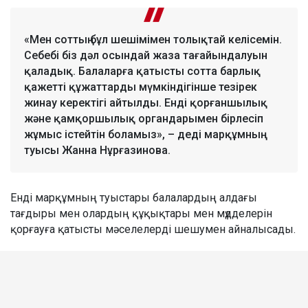
«Мен соттың бұл шешімімен толықтай келісемін.
Себебі біз дәл осындай жаза тағайындалуын
қаладық. Балаларға қатысты сотта барлық
қажетті құжаттарды мүмкіндігінше тезірек
жинау керектігі айтылды. Енді қорғаншылық
және қамқоршылық органдарымен бірлесіп
жұмыс істейтін боламыз», – деді марқұмның
туысы Жанна Нұрғазинова.
Енді марқұмның туыстары балалардың алдағы
тағдыры мен олардың құқықтары мен мүдделерін
қорғауға қатысты мәселелерді шешумен айналысады.