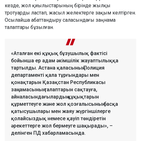
кезде, жол қиылыстарының бірінде жылқы
тротуарды ластап, жасыл желектерге зақым келтірген.
Осылайша абаттандыру саласындағы заңнама
талаптары бұзылған.
«Аталған екі құқық бұзушылық фактісі
бойынша ер адам әкімшілік жауаптылыққа
тартылды. Астана қаласының Полиция
департаменті қала тұрғындары мен
қонақтарын Қазақстан Республикасы
заңнамасының талаптарын сақтауға,
айналасындағылардың құқықтарын
құрметтеуге және жол қозғалысының басқа
қатысушылары мен жаяу жүргіншілерге
қолайсыздық немесе қауіп төндіретін
әрекеттерге жол бермеуге шақырады», –
делінген ПД хабарламасында.