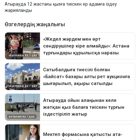
Атырауда 12 жастағы қызға тиіскен ер адамға іздеу
жарияланды