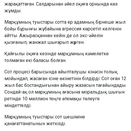
жарақаттаған. Салдарынан әйел оқиға орнында көз
жұмды.
Марқұмның туыстары сотта ер адамның бірнеше жыл
бойы бұрынғы жұбайына агрессия көрсетіп келгенін
айтты. Ажырасқаннан кейін де ол экс-әйелін
қызғанып, жанжал шығарып жүрген.
Қайғылы оқиға кезінде марқұмның кәмелетке
толмаған екі баласы болған.
Сот процесі барысында айыпталушы кінәсін толық
мойындап, жасаған ісіне өкінетінін білдірді. Сот оған 12
жыл бас бостандығынан айыру жазасын тағайындады.
Сондай-ақ ол марқұмның ағасына моральдық шығын
ретінде 10 миллион теңге өтемақы төлеуге
міндеттелді.
Марқұмның туыстары сот шешіміне
қанағаттанатынын жеткізді.