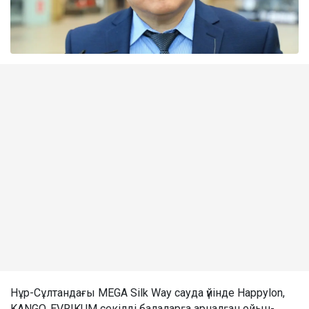
Нұр-Сұлтандағы MEGA Silk Way сауда үйінде Happylon,
KANGO, EVRIKUM секілді балаларға арналған ойын-