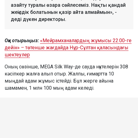
азайту туралы өзара сөйлесеміз. Нақты қандай
жеңілдік болатынын қазір айта алмаймын», -
деді дүкен директоры.
Оқи отырыңыз:
«Мейрамханалардың жұмысы 22.00-ге
дейін» – төтенше жағдайда Нұр-Сұлтан қаласындағы
шектеулер
Оның сөзінше, MEGA Silk Way-де сауда нүктелерін 308
кәсіпкер жалға алып отыр. Жалпы, ғимартта 10
мыңдай адам жұмыс істейді. Бұл жерге айына
шамамен, 1 млн 100 мың адам келеді.