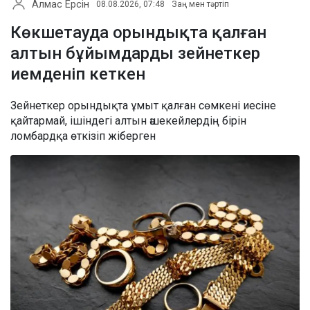
Алмас Ерсін
08.08.2026, 07:48
Заң мен тәртіп
Көкшетауда орындықта қалған
алтын бұйымдарды зейнеткер
иемденіп кеткен
Зейнеткер орындықта ұмыт қалған сөмкені иесіне
қайтармай, ішіндегі алтын әшекейлердің бірін
ломбардқа өткізіп жіберген