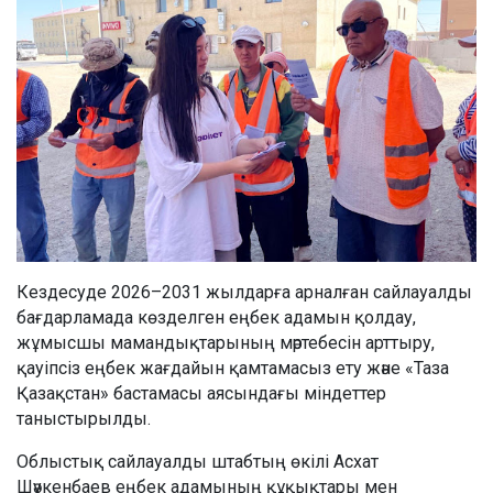
Кездесуде 2026–2031 жылдарға арналған сайлауалды
бағдарламада көзделген еңбек адамын қолдау,
жұмысшы мамандықтарының мәртебесін арттыру,
қауіпсіз еңбек жағдайын қамтамасыз ету және «Таза
Қазақстан» бастамасы аясындағы міндеттер
таныстырылды.
Облыстық сайлауалды штабтың өкілі Асхат
Шәукенбаев еңбек адамының құқықтары мен