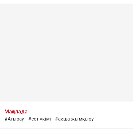
Мақалада
#Атырау
#сот үкімі
#ақша жымқыру