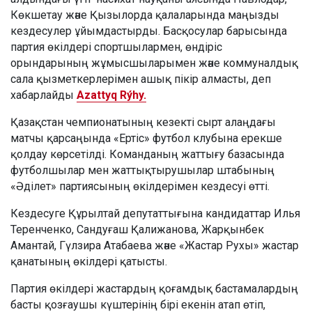
Көкшетау және Қызылорда қалаларында маңызды
кездесулер ұйымдастырды. Басқосулар барысында
партия өкілдері спортшылармен, өндіріс
орындарының жұмысшыларымен және коммуналдық
сала қызметкерлерімен ашық пікір алмасты, деп
хабарлайды
Azattyq Rýhy.
Қазақстан чемпионатының кезекті сырт алаңдағы
матчы қарсаңында «Ертіс» футбол клубына ерекше
қолдау көрсетілді. Команданың жаттығу базасында
футболшылар мен жаттықтырушылар штабының
«Әділет» партиясының өкілдерімен кездесуі өтті.
Кездесуге Құрылтай депутаттығына кандидаттар Илья
Теренченко, Сандуғаш Қалижанова, Жарқынбек
Амантай, Гүлзира Атабаева және «Жастар Рухы» жастар
қанатының өкілдері қатысты.
Партия өкілдері жастардың қоғамдық бастамалардың
басты қозғаушы күштерінің бірі екенін атап өтіп,