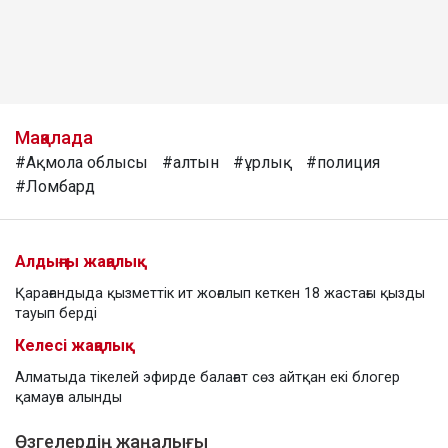
Мақалада
#Ақмола облысы
#алтын
#ұрлық
#полиция
#Ломбард
Алдыңғы жаңалық
Қарағандыда қызметтік ит жоғалып кеткен 18 жастағы қызды
тауып берді
Келесі жаңалық
Алматыда тікелей эфирде балағат сөз айтқан екі блогер
қамауға алынды