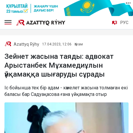
ҚАЗ
РУС
Azattyq Rýhy
17.04.2023, 12:06
Қоғам
Зейнет жасына таяды: адвокат
Арыстанбек Мұхамедиұлын
үйқамаққа шығаруды сұрады
Іс бойынша тек бір адам - кәмелет жасына толмаған екі
баласы бар Садуақасова ғана үйқамақта отыр