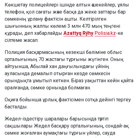
Көкшетау полицейлері ішінде алтын әшекейлер, ұялы
телефон, қол сағаты және басқа да жеке заттары бар
сөмкенің ұрлану фактісін ашты. Келтірілген
шығынның жалпы көлемі 3 млн 470 мың теңгені
құрады, деп хабарлайды
Azattyq Rýhy
Polisia.kz
-ке
сілтеме жасап.
Полиция басқармасының кезекші бөліміне облыс
орталығының 70 жастағы тұрғыны жүгінген. Оның
айтуынша, Абылай хан даңғылындағы үйінің
ауласында демалып отырған кезде сөмкесін
орындықта ұмытып кеткен. Біраз уақыттан кейін қайта
оралғанда, сөмке орнында болмаған.
Оқиға бойынша ұрлық фактісімен сотқа дейінгі тергеу
басталды.
Жедел-іздестіру шаралары барысында тәртіп
сақшылары Жедел басқару орталығының, сондай-ақ
сөмке жоғалған аумақтағы тұрғын үйлер, сауда