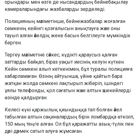
орындары мен өзге де нысандардың бейнебақылау
камераларындағы жазбаларды зерделеді.
Полицияның мәліметінше, бейнежазбалар жоғалған
сөмкенің кейінгі қозғалысын анықтауға және оны
тауып алған әйелдің жеке басын белгілеуге мүмкіндік
берген.
Тергеу мәліметіне сәйкес, күдікті қараусыз қалған
заттарды байқап, біраз уақыт иесінің келуін күткен.
Кейін сөмкені алып кеткенімен, бұл туралы полицияға
хабарламаған. Өзінің айтуынша, үйіне қайтып бара
жатқан жолда сөмкені лақтырып жіберіп, ішіндегі
ұялы телефонды, қол сағатын және алтын әшекейлерді
өзінде қалдырған.
Келесі күні қаржылық қиындыққа тап болған әйел
табылған алтын сақиналардың бірін ломбардқа өткізіп,
150 мың теңге алған. Ол бұл қаражатты азық-түлік пен
дәрі-дәрмек сатып алуға жұмсаған.