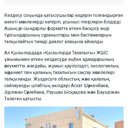
Кездесу соңында қатысушылар өздерін толғандырған
өзекті мәселелерді көтеріп, ұсыныс-пікірлерін білдірді.
Ашық әрі сындарлы форматта өткен басқосу өңір
тұрғындарының сұраныстары мен бастамаларын
талқылайтын тиімді диалог алаңына айналды.
Ал Қызылордада «Қызылорда Тазалығы» ЖШС
ұжымымен өткен кездесуде еңбек адамдарының
әлеуметтік жағдайы, жұмыс қауіпсіздігі, экологиялық
мәдениет пен қаланың тазалығын сақтау мәселелері
талқыланды. Жүздесуге облыстық және қалалық
сайлауалды штабтың өкілдері Асхат Шәукенбаев,
Әділжан Сәулебаев, Раушан Ысқақова және Бауыржан
Төлеген қатысты.