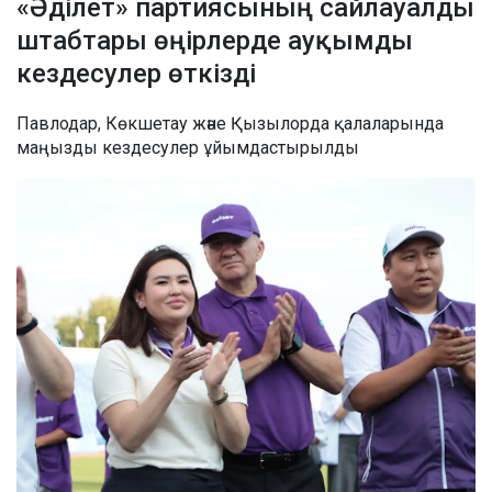
«Әділет» партиясының сайлауалды
штабтары өңірлерде ауқымды
кездесулер өткізді
Павлодар, Көкшетау және Қызылорда қалаларында
маңызды кездесулер ұйымдастырылды