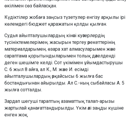
өкілімен сөз байласқан.
Күдіктілер жобаға заңсыз түзетулер енгізу арқылы ірі
көлемдегі бюджет қаражатын қолды қылған.
Судья айыпталушылардың кінәсі куәгерлердің
түсініктемелерімен, жасырын тергеу әрекеттерінің
материалдарымен, өзара хат алмасуларымен және
сараптама қорытындыларымен толық дәлелденді
деген шешімге келді. Сот үкімімен ұйымдастырушы
С. 6 жыл 8 айға, ал К., М. және И. есімді
айыпталушылардың әрқайсысы 6 жылға бас
бостандығынан айырылды. Ал С.-ның сыбайласы А. 5
жылға сотталды.
Зардап шегуші тараптың азаматтық талап-арызы
жартылай қанағаттандырылды. Үкім әлі заңды күшіне
енген жоқ.