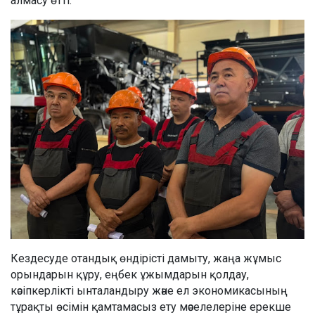
алмасу өтті.
Кездесуде отандық өндірісті дамыту, жаңа жұмыс
орындарын құру, еңбек ұжымдарын қолдау,
кәсіпкерлікті ынталандыру және ел экономикасының
тұрақты өсімін қамтамасыз ету мәселелеріне ерекше