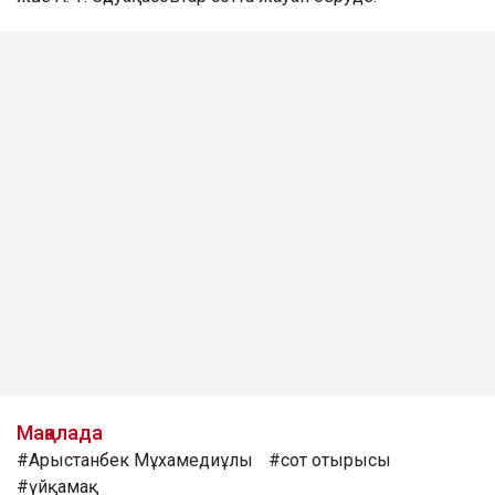
Мақалада
#Арыстанбек Мұхамедиұлы
#сот отырысы
#үйқамақ