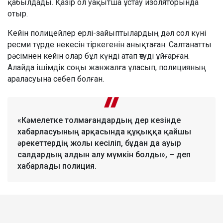
қабылдады. Қазір ол уақытша ұстау изоляторында
отыр.
Кейін полицейлер ерлі-зайыптылардың дәл сол күні
ресми түрде некесін тіркегенін анықтаған. Салтанатты
рәсімнен кейін олар бұл күнді атап өтуді ұйғарған.
Алайда ішімдік соңы жанжалға ұласып, полицияның
араласуына себеп болған.
«Кәмелетке толмағандардың дер кезінде
хабарласуының арқасында құқыққа қайшы
әрекеттердің жолы кесіліп, бұдан да ауыр
салдардың алдын алу мүмкін болды», – деп
хабарлады полиция.