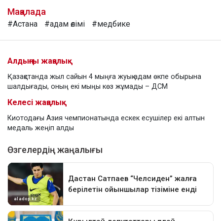
Мақалада
#Астана
#адам өлімі
#медбике
Алдыңғы жаңалық
Қазақстанда жыл сайын 4 мыңға жуық адам өкпе обырына
шалдығады, оның екі мыңы көз жұмады – ДСМ
Келесі жаңалық
Киотодағы Азия чемпионатында ескек есушілер екі алтын
медаль жеңіп алды