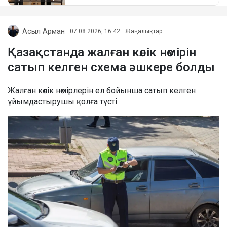
Асыл Арман
07.08.2026, 16:42
Жаңалықтар
Қазақстанда жалған көлік нөмірін
сатып келген схема әшкере болды
Жалған көлік нөмірлерін ел бойынша сатып келген
ұйымдастырушы қолға түсті