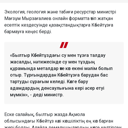
Экология, геология және табиғи ресурстар министрі
Мағзұм Мырзағалиев онлайн форматта өтіп жатқан
есептік кездесуінде қазақстандықтарға Көбейтұзға
бармауға кеңес берді.
«Былтыр Көбейтұздағы су мен тұзға талдау
жасалды, нәтижесінде су мен тұздың
құрамында металдар өте көп екені мәлім болып
отыр. Тұрғындардан Көбейтұзға барудан бас
тартуды сұрағым келеді. Көлге бару
адамдардың денсаулығына кері әсер етуі
мүмкін», - деді министр.
Еске салайық, былтыр жазда Ақмола
облысындағы Көбейтұз көлі көпшіліктің ең көп барған
жері болды. Алайда демалушылардың көлге келтірген