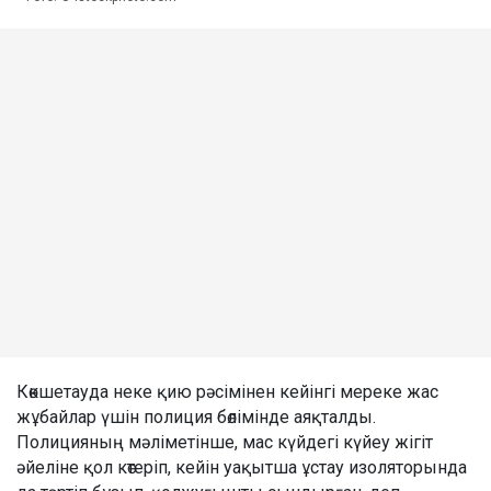
Көкшетауда неке қию рәсімінен кейінгі мереке жас
жұбайлар үшін полиция бөлімінде аяқталды.
Полицияның мәліметінше, мас күйдегі күйеу жігіт
әйеліне қол көтеріп, кейін уақытша ұстау изоляторында