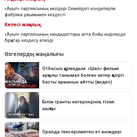
«Ауыл» партиясының өкілдері Семейдегі кондитерлік
фабрика ұжымымен кездесті
Келесі жаңалық
«Ауыл» партиясының кандидаттары апта бойы өңірлерде
бірқатар кездесу өткізді