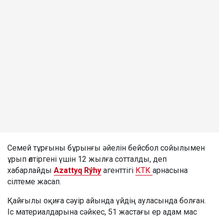
Семей тұрғыны бұрынғы әйелін бейсбол сойылымен
ұрып өлтіргені үшін 12 жылға сотталды, деп
хабарлайды
Azattyq Rýhy
агенттігі
КТК
арнасына
сілтеме жасап.
Қайғылы оқиға сәуір айында үйдің ауласында болған.
Іс материалдарына сәйкес, 51 жастағы ер адам мас