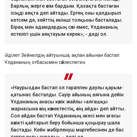
Барлық жерге өзім бардым. Қазақта бастаған
ісіңді аяқта деп айтады. Ертең оны қалдырып
кетсем де, хейттің екінші толқыны басталады.
Бірақ мен адамдардың сөзі емес, Ұлдананың
естелігі үшін аяқтауым керек», - деді ол.
Әділет Зейнелдің айтуынша, ақпан айынан бастап
Ұлдананың отбасымен сөйлеспеген.
«Наурыздан бастап ол тараппен даулы қарым-
қатынас басталды. Сәуір айының аяғына дейін
Ұлдананың анасы көлік жайлы «алғашқы
жарнасына өзің көмектестің, өзің айда» деп айтты.
Сол айдан бастап Ұлдананың әкесі мен ағасы
көлікті қайтарып беру бойынша қоңырау шала
бастады. Кейн жәбірленуш мәртебесінен де бас
тартуымды сұрады», - деді ол.