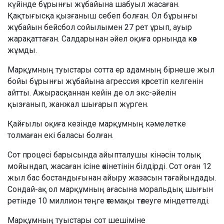
күйінде бұрынғы жұбайына шабуыл жасаған.
Қақтығысқа қызғаныш себеп болған. Ол бұрынғы
жұбайын бейсбол сойылымен 27 рет ұрып, ауыр
жарақаттаған. Салдарынан әйел оқиға орнында көз
жұмды.
Марқұмның туыстары сотта ер адамның бірнеше жыл
бойы бұрынғы жұбайына агрессия көрсетіп келгенін
айтты. Ажырасқаннан кейін де ол экс-әйелін
қызғанып, жанжал шығарып жүрген.
Қайғылы оқиға кезінде марқұмның кәмелетке
толмаған екі баласы болған.
Сот процесі барысында айыпталушы кінәсін толық
мойындап, жасаған ісіне өкінетінін білдірді. Сот оған 12
жыл бас бостандығынан айыру жазасын тағайындады.
Сондай-ақ ол марқұмның ағасына моральдық шығын
ретінде 10 миллион теңге өтемақы төлеуге міндеттелді.
Марқұмның туыстары сот шешіміне