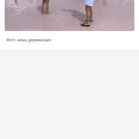
Фото: ашық дереккөзден