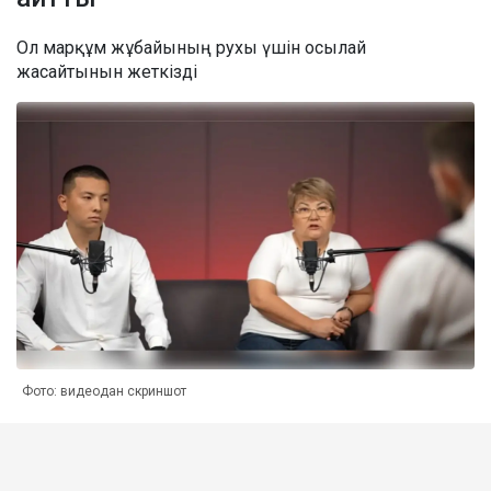
Ол марқұм жұбайының рухы үшін осылай
жасайтынын жеткізді
Фото: видеодан скриншот