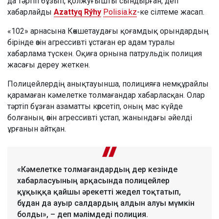
да тәртіп бұзып, қолжуғышты сындырған, деп
хабарлайды
Azattyq Rýhy
Polisia.kz
-ке сілтеме жасап.
«102» арнасына Көкшетаудағы қоғамдық орындардың
бірінде өзін агрессивті ұстаған ер адам туралы
хабарлама түскен. Оқиға орнына патрульдік полиция
жасағы дереу жеткен.
Полицейлердің анықтауынша, полицияға немқұрайлы
қарамаған кәмелетке толмағандар хабарласқан. Олар
тәртіп бұзған азаматты көрсетіп, оның мас күйде
болғанын, өзін агрессивті ұстап, жанындағы әйелді
ұрғанын айтқан.
«Кәмелетке толмағандардың дер кезінде
хабарласуының арқасында полицейлер
құқыққа қайшы әрекетті жедел тоқтатып,
бұдан да ауыр салдардың алдын алуы мүмкін
болды», – деп мәлімдеді полиция.