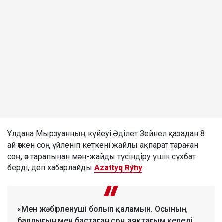
Ұлдана Мырзуанның күйеуі Әділет Зейнел қазадан 8
ай өткен соң үйленіп кеткені жайлы ақпарат тараған
соң, өз тарапынан мән-жайды түсіндіру үшін сұхбат
берді, деп хабарлайды
Azattyq Rýhy
.
«Мен жәбірленуші болып қаламын. Осының
барлығын мен бастаған соң аяқтағым келеді.