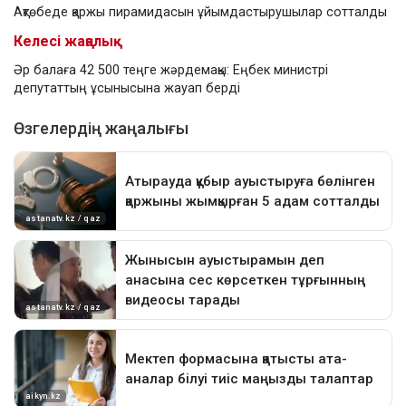
Ақтөбеде қаржы пирамидасын ұйымдастырушылар сотталды
Келесі жаңалық
Әр балаға 42 500 теңге жәрдемақы: Еңбек министрі
депутаттың ұсынысына жауап берді