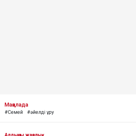
Мақалада
#Семей
#әйелді ұру
Алдыңғы жаңалық