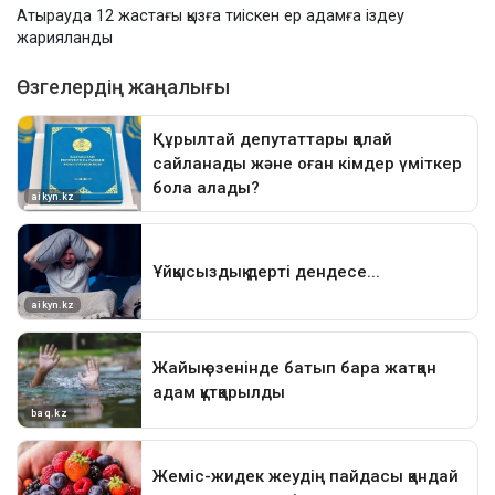
Атырауда 12 жастағы қызға тиіскен ер адамға іздеу
жарияланды