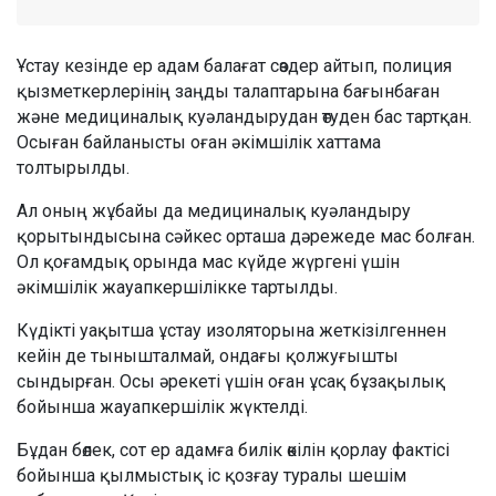
Ұстау кезінде ер адам балағат сөздер айтып, полиция
қызметкерлерінің заңды талаптарына бағынбаған
және медициналық куәландырудан өтуден бас тартқан.
Осыған байланысты оған әкімшілік хаттама
толтырылды.
Ал оның жұбайы да медициналық куәландыру
қорытындысына сәйкес орташа дәрежеде мас болған.
Ол қоғамдық орында мас күйде жүргені үшін
әкімшілік жауапкершілікке тартылды.
Күдікті уақытша ұстау изоляторына жеткізілгеннен
кейін де тынышталмай, ондағы қолжуғышты
сындырған. Осы әрекеті үшін оған ұсақ бұзақылық
бойынша жауапкершілік жүктелді.
Бұдан бөлек, сот ер адамға билік өкілін қорлау фактісі
бойынша қылмыстық іс қозғау туралы шешім