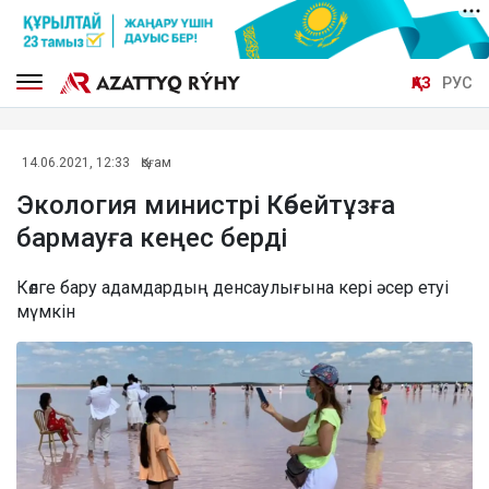
ҚАЗ
РУС
14.06.2021, 12:33
Қоғам
Экология министрі Көбейтұзға
бармауға кеңес берді
Көлге бару адамдардың денсаулығына кері әсер етуі
мүмкін