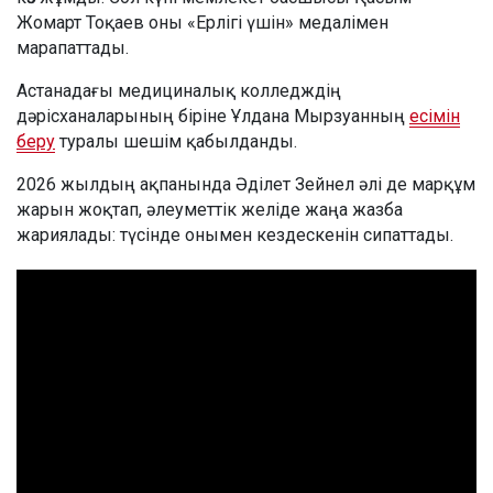
Жомарт Тоқаев оны «Ерлігі үшін» медалімен
марапаттады.
Астанадағы медициналық колледждің
дәрісханаларының біріне Ұлдана Мырзуанның
есімін
беру
туралы шешім қабылданды.
2026 жылдың ақпанында Әділет Зейнел әлі де марқұм
жарын жоқтап, әлеуметтік желіде жаңа жазба
жариялады: түсінде онымен кездескенін сипаттады.