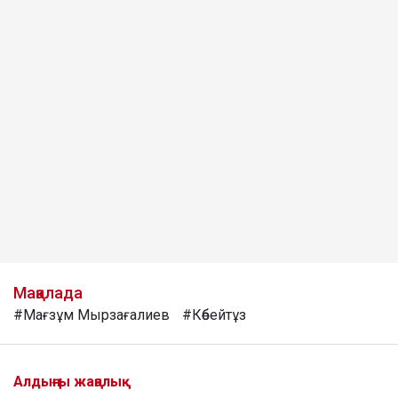
Мақалада
#Мағзұм Мырзағалиев
#Көбейтұз
Алдыңғы жаңалық