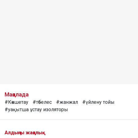
Мақалада
#Көкшетау
#төбелес
#жанжал
#үйлену тойы
#уақытша ұстау изоляторы
Алдыңғы жаңалық