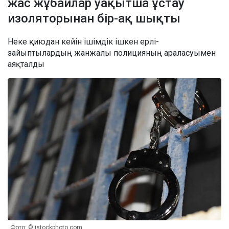
жас жұбайлар уақытша ұстау
изоляторынан бір-ақ шықты
Неке қиюдан кейін ішімдік ішкен ерлі-
зайыптылардың жанжалы полицияның араласуымен
аяқталды
Фото: © istockphoto.com