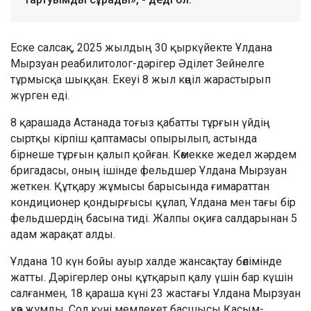
Еске салсақ, 2025 жылдың 30 қыркүйекте Ұлдана
Мырзуан реабилитолог-дәрігер Әділет Зейнелге
тұрмысқа шыққан. Екеуі 8 жыл көңіл жарастырып
жүрген еді.
8 қарашада Астанада тоғыз қабатты тұрғын үйдің
сыртқы кірпіш қаптамасы опырылып, астында
бірнеше тұрғын қалып қойған. Көмекке жедел жәрдем
бригадасы, оның ішінде фельдшер Ұлдана Мырзуан
жеткен. Құтқару жұмысы барысында ғимараттан
кондиционер қондырғысы құлап, Ұлдана мен тағы бір
фельдшердің басына тиді. Жалпы оқиға салдарынан 5
адам жарақат алды.
Ұлдана 10 күн бойы ауыр халде жансақтау бөлімінде
жатты. Дәрігерлер оны құтқарып қалу үшін бар күшін
салғанмен, 18 қараша күні 23 жастағы Ұлдана Мырзуан
көз жұмды. Сол күні мемлекет басшысы Қасым-