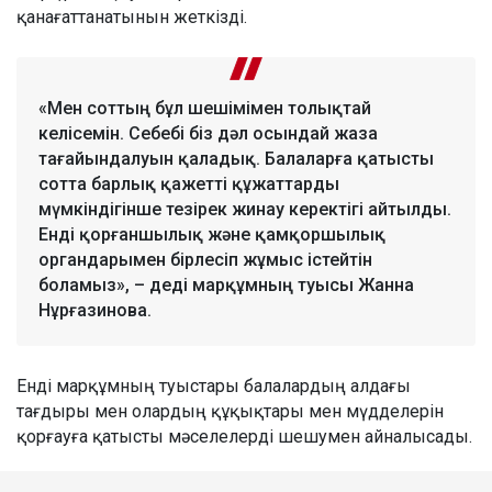
қанағаттанатынын жеткізді.
«Мен соттың бұл шешімімен толықтай
келісемін. Себебі біз дәл осындай жаза
тағайындалуын қаладық. Балаларға қатысты
сотта барлық қажетті құжаттарды
мүмкіндігінше тезірек жинау керектігі айтылды.
Енді қорғаншылық және қамқоршылық
органдарымен бірлесіп жұмыс істейтін
боламыз», – деді марқұмның туысы Жанна
Нұрғазинова.
Енді марқұмның туыстары балалардың алдағы
тағдыры мен олардың құқықтары мен мүдделерін
қорғауға қатысты мәселелерді шешумен айналысады.