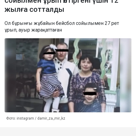
сойылмен ұрып өлтіргені үшін 12
жылға сотталды
Ол бұрынғы жұбайын бейсбол сойылымен 27 рет
ұрып, ауыр жарақаттаған
Фото: instagram / damir_za_mir_kz