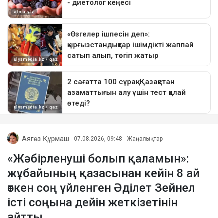
Аягөз Құрмаш
07.08.2026, 09:48
Жаңалықтар
«Жәбірленуші болып қаламын»:
жұбайының қазасынан кейін 8 ай
өткен соң үйленген Әділет Зейнел
істі соңына дейін жеткізетінін
айтты