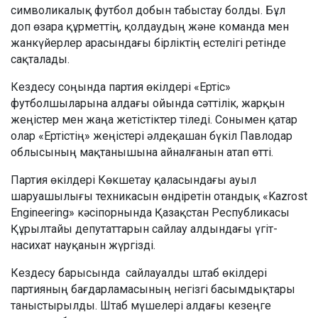
символикалық футбол добын табыстау болды. Бұл
доп өзара құрметтің, қолдаудың және команда мен
жанкүйерлер арасындағы бірліктің естелігі ретінде
сақталады.
Кездесу соңында партия өкілдері «Ертіс»
футболшыларына алдағы ойында сәттілік, жарқын
жеңістер мен жаңа жетістіктер тіледі. Сонымен қатар
олар «Ертістің» жеңістері әлдеқашан бүкіл Павлодар
облысының мақтанышына айналғанын атап өтті.
Партия өкілдері Көкшетау қаласындағы ауыл
шаруашылығы техникасын өндіретін отандық «Kazrost
Engineering» кәсіпорнында Қазақстан Республикасы
Құрылтайы депутаттарын сайлау алдындағы үгіт-
насихат науқанын жүргізді.
Кездесу барысында сайлауалды штаб өкілдері
партияның бағдарламасының негізгі басымдықтары
таныстырылды. Штаб мүшелері алдағы кезеңге