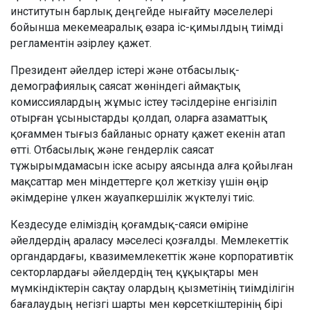
институтын барлық деңгейде нығайту мәселелері
бойынша мекемеаралық өзара іс-қимылдың тиімді
регламентін әзірлеу қажет.
Президент әйелдер істері және отбасылық-
демографиялық саясат жөніндегі аймақтық
комиссиялардың жұмыс істеу тәсілдеріне енгізіліп
отырған ұсыныстарды қолдап, оларға азаматтық
қоғаммен тығыз байланыс орнату қажет екенін атап
өтті. Отбасылық және гендерлік саясат
тұжырымдамасын іске асыру аясында алға қойылған
мақсаттар мен міндеттерге қол жеткізу үшін өңір
әкімдеріне үлкен жауапкершілік жүктелуі тиіс.
Кездесуде еліміздің қоғамдық-саяси өміріне
әйелдердің араласу мәселесі қозғалды. Мемлекеттік
органдардағы, квазимемлекеттік және корпоративтік
секторлардағы әйелдердің тең құқықтары мен
мүмкіндіктерін сақтау олардың қызметінің тиімділігін
бағалаудың негізгі шарты мен көрсеткіштерінің бірі