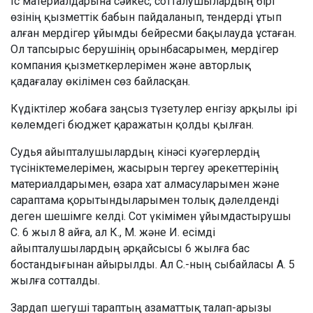
Іс материалдарына сәйкес, сотталушылардың бірі
өзінің қызметтік бабын пайдаланып, тендерді ұтып
алған мердігер ұйымды бейресми бақылауда ұстаған.
Ол тапсырыс берушінің орынбасарымен, мердігер
компания қызметкерлерімен және авторлық
қадағалау өкілімен сөз байласқан.
Күдіктілер жобаға заңсыз түзетулер енгізу арқылы ірі
көлемдегі бюджет қаражатын қолды қылған.
Судья айыпталушылардың кінәсі куәгерлердің
түсініктемелерімен, жасырын тергеу әрекеттерінің
материалдарымен, өзара хат алмасуларымен және
сараптама қорытындыларымен толық дәлелденді
деген шешімге келді. Сот үкімімен ұйымдастырушы
С. 6 жыл 8 айға, ал К., М. және И. есімді
айыпталушылардың әрқайсысы 6 жылға бас
бостандығынан айырылды. Ал С.-ның сыбайласы А. 5
жылға сотталды.
Зардап шегуші тараптың азаматтық талап-арызы