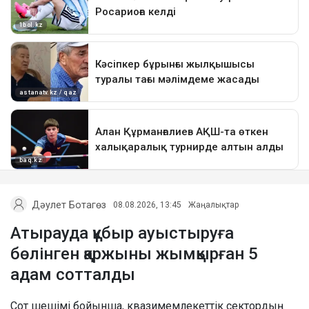
Дәулет Ботагөз
08.08.2026, 13:45
Жаңалықтар
Атырауда құбыр ауыстыруға
бөлінген қаржыны жымқырған 5
адам сотталды
Сот шешімі бойынша, квазимемлекеттік сектордың