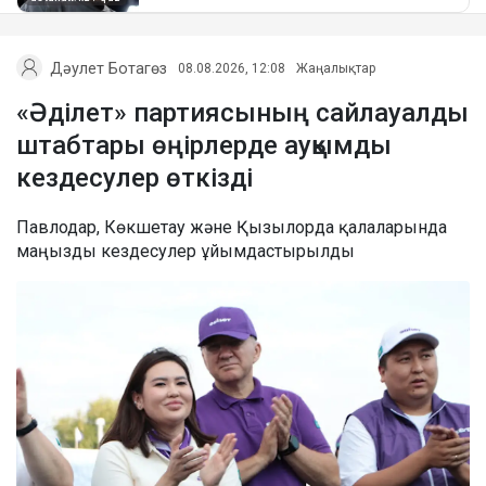
Дәулет Ботагөз
08.08.2026, 12:08
Жаңалықтар
«Әділет» партиясының сайлауалды
штабтары өңірлерде ауқымды
кездесулер өткізді
Павлодар, Көкшетау және Қызылорда қалаларында
маңызды кездесулер ұйымдастырылды