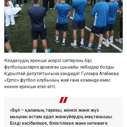
Кездесудің ерекше әсерлі сәттерінің бірі
футболшыларға арналған шынайы лебіздер болды.
Құрылтай депутаттығына кандидат Гүлзира Атабаева
«Ертіс» футбол клубының жай ғана команда емес
екенін ерекше атап өтті.
«Бұл – қаланың тарихы, мінезі және жүз
мыңнан астам адал жанкүйердің мақтанышы.
Бізді кәсібилікке, біліктілікке және нәтижеге