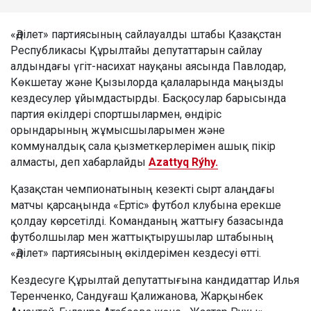
«Әділет» партиясының сайлауалды штабы Қазақстан
Республикасы Құрылтайы депутаттарын сайлау
алдындағы үгіт-насихат науқаны аясында Павлодар,
Көкшетау және Қызылорда қалаларында маңызды
кездесулер ұйымдастырды. Басқосулар барысында
партия өкілдері спортшылармен, өндіріс
орындарының жұмысшыларымен және
коммуналдық сала қызметкерлерімен ашық пікір
алмасты, деп хабарлайды
Azattyq Rýhy.
Қазақстан чемпионатының кезекті сырт алаңдағы
матчы қарсаңында «Ертіс» футбол клубына ерекше
қолдау көрсетілді. Команданың жаттығу базасында
футболшылар мен жаттықтырушылар штабының
«Әділет» партиясының өкілдерімен кездесуі өтті.
Кездесуге Құрылтай депутаттығына кандидаттар Илья
Теренченко, Сандуғаш Қалижанова, Жарқынбек