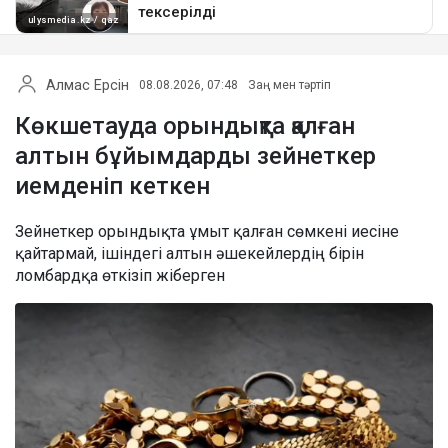
Алмас Ерсін
08.08.2026, 07:48
Заң мен тәртіп
Көкшетауда орындықта қалған
алтын бұйымдарды зейнеткер
иемденіп кеткен
Зейнеткер орындықта ұмыт қалған сөмкені иесіне
қайтармай, ішіндегі алтын әшекейлердің бірін
ломбардқа өткізіп жіберген