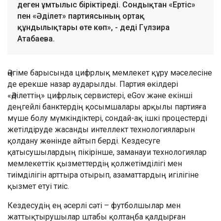
деген ұмтылыс біріктіреді. Сондықтан «Ертіс»
пен «Әділет» партиясының ортақ
құндылықтары өте көп», - деді Гүлзира
Атабаева.
Әңгіме барысында цифрлық мемлекет құру мәселесіне
де ерекше назар аударылды. Партия өкілдері
«Әділеттің» цифрлық сервистері, eGov және екінші
деңгейлі банктердің қосымшалары арқылы партияға
мүше болу мүмкіндіктері, сондай-ақ ішкі процестерді
жетілдіруде жасанды интеллект технологияларын
қолдану жөнінде айтып берді. Кездесуге
қатысушылардың пікірінше, заманауи технологиялар
мемлекеттік қызметтердің қолжетімділігі мен
тиімділігін арттыра отырып, азаматтардың игілігіне
қызмет етуі тиіс.
Кездесудің ең әсерлі сәті – футболшылар мен
жаттықтырушылар штабы қолтаңба қалдырған