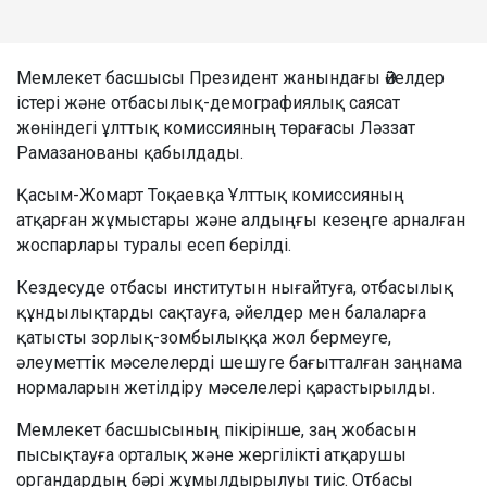
Мемлекет басшысы Президент жанындағы Әйелдер
істері және отбасылық-демографиялық саясат
жөніндегі ұлттық комиссияның төрағасы Ләззат
Рамазанованы қабылдады.
Қасым-Жомарт Тоқаевқа Ұлттық комиссияның
атқарған жұмыстары және алдыңғы кезеңге арналған
жоспарлары туралы есеп берілді.
Кездесуде отбасы институтын нығайтуға, отбасылық
құндылықтарды сақтауға, әйелдер мен балаларға
қатысты зорлық-зомбылыққа жол бермеуге,
әлеуметтік мәселелерді шешуге бағытталған заңнама
нормаларын жетілдіру мәселелері қарастырылды.
Мемлекет басшысының пікірінше, заң жобасын
пысықтауға орталық және жергілікті атқарушы
органдардың бәрі жұмылдырылуы тиіс. Отбасы