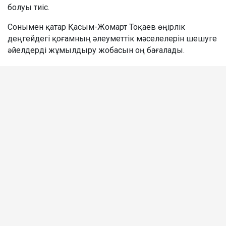
болуы тиіс.
Сонымен қатар Қасым-Жомарт Тоқаев өңірлік
деңгейдегі қоғамның әлеуметтік мәселелерін шешуге
әйелдерді жұмылдыру жобасын оң бағалады.