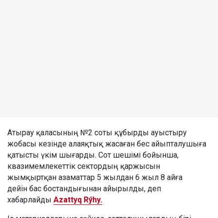
Атырау қаласының №2 соты құбырды ауыстыру
жобасы кезінде алаяқтық жасаған бес айыпталушыға
қатысты үкім шығарды. Сот шешімі бойынша,
квазимемлекеттік сектордың қаржысын
жымқыртқан азаматтар 5 жылдан 6 жыл 8 айға
дейін бас бостандығынан айырылды, деп
хабарлайды
Azattyq Rýhy.