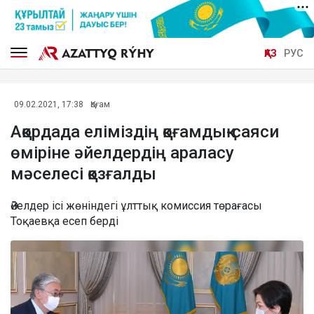
ҚАЗ
РУС
09.02.2021, 17:38
Қоғам
Ақордада еліміздің қоғамдық-саяси
өміріне әйелдердің араласу
мәселесі қозғалды
Әйелдер ісі жөніндегі ұлттық комиссия төрағасы
Тоқаевқа есеп берді