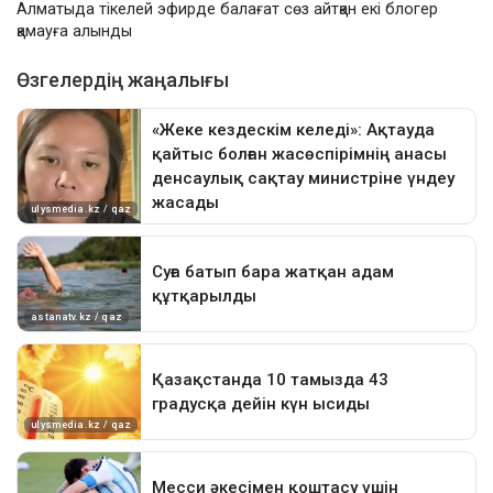
Алматыда тікелей эфирде балағат сөз айтқан екі блогер
қамауға алынды