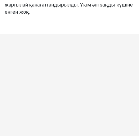
жартылай қанағаттандырылды. Үкім әлі заңды күшіне
енген жоқ.