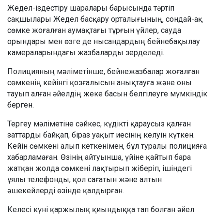
Жедел-іздестіру шаралары барысында тәртіп
сақшылары Жедел басқару орталығының, сондай-ақ
сөмке жоғалған аумақтағы тұрғын үйлер, сауда
орындары мен өзге де нысандардың бейнебақылау
камераларындағы жазбаларды зерделеді.
Полицияның мәліметінше, бейнежазбалар жоғалған
сөмкенің кейінгі қозғалысын анықтауға және оны
тауып алған әйелдің жеке басын белгілеуге мүмкіндік
берген.
Тергеу мәліметіне сәйкес, күдікті қараусыз қалған
заттарды байқап, біраз уақыт иесінің келуін күткен.
Кейін сөмкені алып кеткенімен, бұл туралы полицияға
хабарламаған. Өзінің айтуынша, үйіне қайтып бара
жатқан жолда сөмкені лақтырып жіберіп, ішіндегі
ұялы телефонды, қол сағатын және алтын
әшекейлерді өзінде қалдырған.
Келесі күні қаржылық қиындыққа тап болған әйел