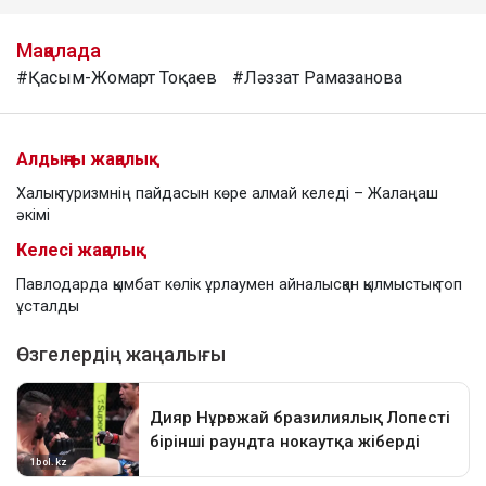
Мақалада
#Қасым-Жомарт Тоқаев
#Ләззат Рамазанова
Алдыңғы жаңалық
Халық туризмнің пайдасын көре алмай келеді – Жалаңаш
әкімі
Келесі жаңалық
Павлодарда қымбат көлік ұрлаумен айналысқан қылмыстық топ
ұсталды