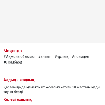
Мақалада
#Ақмола облысы
#алтын
#ұрлық
#полиция
#Ломбард
Алдыңғы жаңалық
Қарағандыда қызметтік ит жоғалып кеткен 18 жастағы қызды
тауып берді
Келесі жаңалық