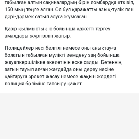
табылған алтын сақиналардың бірін ломбардқа өткізіп,
150 мың теңге алған. Ол бұл қаражатты азық-түлік пен
дәрі-дәрмек сатып алуға жұмсаған.
Қазір қылмыстық іс бойынша қажетті тергеу
амалдары жүргізіліп жатыр.
Полицейлер иесі белгілі немесе оны анықтауға
болатын табылған мүлікті иемдену заң бойынша
жауапкершілікке әкелетінін еске салды. Бөтеннің
затын тауып алған жағдайда оны дереу иесіне
қайтаруға әрекет жасау немесе жақын жердегі
полиция бөліміне тапсыру қажет.