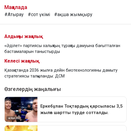
Мақалада
#Атырау
#сот үкімі
#ақша жымқыру
Алдыңғы жаңалық
«Әділет» партиясы халықтың тұрақты дамуына бағытталған
бастамаларын таныстырды
Келесі жаңалық
Қазақстанда 2036 жылға дейін биотехнологияны дамыту
стратегиясы талқыланды: ДСМ