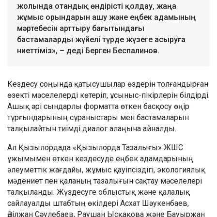
жолында отандық өндірісті қолдау, жаңа
жұмыс орындарын ашу және еңбек адамының
мәртебесін арттыру бағытындағы
бастамаларды жүйелі түрде жүзеге асыруға
ниеттіміз», – деді Берген Беспалинов.
Кездесу соңында қатысушылар өздерін толғандырған
өзекті мәселелерді көтеріп, ұсыныс-пікірлерін білдірді.
Ашық әрі сындарлы форматта өткен басқосу өңір
тұрғындарының сұраныстары мен бастамаларын
талқылайтын тиімді диалог алаңына айналды.
Ал Қызылордада «Қызылорда Тазалығы» ЖШС
ұжымымен өткен кездесуде еңбек адамдарының
әлеуметтік жағдайы, жұмыс қауіпсіздігі, экологиялық
мәдениет пен қаланың тазалығын сақтау мәселелері
талқыланды. Жүздесуге облыстық және қалалық
сайлауалды штабтың өкілдері Асхат Шәукенбаев,
Әділжан Сәулебаев, Раушан Ысқақова және Бауыржан