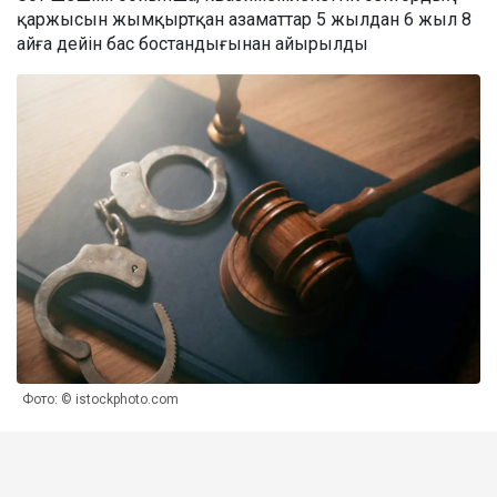
қаржысын жымқыртқан азаматтар 5 жылдан 6 жыл 8
айға дейін бас бостандығынан айырылды
Фото: © istockphoto.com