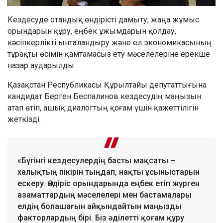
Кездесуде отандық өндірісті дамыту, жаңа жұмыс
орындарын құру, еңбек ұжымдарын қолдау,
кәсіпкерлікті ынталандыру және ел экономикасының
тұрақты өсімін қамтамасыз ету мәселелеріне ерекше
назар аударылды.
Қазақстан Республикасы Құрылтайы депутаттығына
кандидат Берген Беспалинов кездесудің маңызын
атап өтіп, ашық диалогтың қоғам үшін қажеттілігін
жеткізді.
«Бүгінгі кездесулердің басты мақсаты –
халықтың пікірін тыңдап, нақты ұсыныстарын
ескеру. Өндіріс орындарында еңбек етіп жүрген
азаматтардың мәселелері мен бастамалары
елдің болашағын айқындайтын маңызды
факторлардың бірі. Біз әділетті қоғам құру