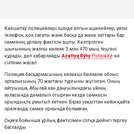
Көкшетау полицейлері ішінде алтын әшекейлер, ұялы
телефон, қол сағаты және басқа да жеке заттары бар
сөмкенің ұрлану фактісін ашты. Келтірілген
шығынның жалпы көлемі 3 млн 470 мың теңгені
құрады, деп хабарлайды
Azattyq Rýhy
Polisia.kz
-ке
сілтеме жасап.
Полиция басқармасының кезекші бөліміне облыс
орталығының 70 жастағы тұрғыны жүгінген. Оның
айтуынша, Абылай хан даңғылындағы үйінің
ауласында демалып отырған кезде сөмкесін
орындықта ұмытып кеткен. Біраз уақыттан кейін қайта
оралғанда, сөмке орнында болмаған.
Оқиға бойынша ұрлық фактісімен сотқа дейінгі тергеу
басталды.