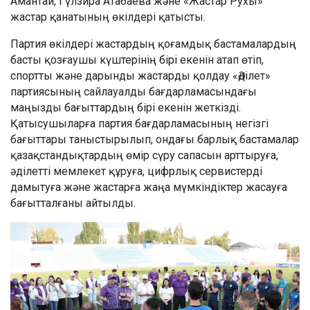
Амантай, Гүлзира Атабаева және «Жастар Рухы»
жастар қанатының өкілдері қатысты.
Партия өкілдері жастардың қоғамдық бастамалардың
басты қозғаушы күштерінің бірі екенін атап өтіп,
спортты және дарынды жастарды қолдау «Әділет»
партиясының сайлауалды бағдарламасындағы
маңызды бағыттардың бірі екенін жеткізді.
Қатысушыларға партия бағдарламасының негізгі
бағыттары таныстырылып, ондағы барлық бастамалар
қазақстандықтардың өмір сүру сапасын арттыруға,
әділетті мемлекет құруға, цифрлық сервистерді
дамытуға және жастарға жаңа мүмкіндіктер жасауға
бағытталғаны айтылды.