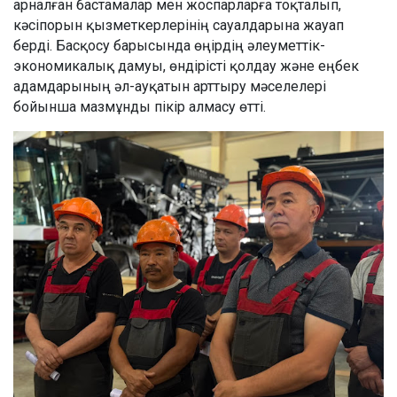
арналған бастамалар мен жоспарларға тоқталып,
кәсіпорын қызметкерлерінің сауалдарына жауап
берді. Басқосу барысында өңірдің әлеуметтік-
экономикалық дамуы, өндірісті қолдау және еңбек
адамдарының әл-ауқатын арттыру мәселелері
бойынша мазмұнды пікір алмасу өтті.