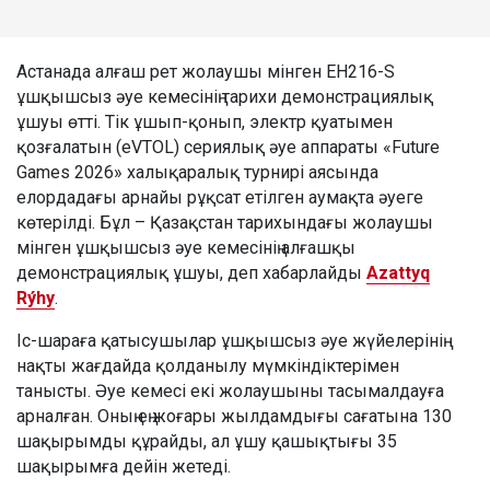
Астанада алғаш рет жолаушы мінген EH216-S
ұшқышсыз әуе кемесінің тарихи демонстрациялық
ұшуы өтті. Тік ұшып-қонып, электр қуатымен
қозғалатын (eVTOL) сериялық әуе аппараты «Future
Games 2026» халықаралық турнирі аясында
елордадағы арнайы рұқсат етілген аумақта әуеге
көтерілді. Бұл – Қазақстан тарихындағы жолаушы
мінген ұшқышсыз әуе кемесінің алғашқы
демонстрациялық ұшуы, деп хабарлайды
Azattyq
Rýhy
.
Іс-шараға қатысушылар ұшқышсыз әуе жүйелерінің
нақты жағдайда қолданылу мүмкіндіктерімен
танысты. Әуе кемесі екі жолаушыны тасымалдауға
арналған. Оның ең жоғары жылдамдығы сағатына 130
шақырымды құрайды, ал ұшу қашықтығы 35
шақырымға дейін жетеді.