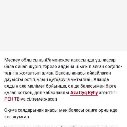
Мәскеу облысының Раменское қаласында үш жасар
бала ойнап жүріп, терезе алдына шығып алған соң тепе-
теңдігін жоғалтып алған. Баланың анасы айқайлаған
дауысты естіп, ұлын құтқаруға ұмтылған. Алайда
алдын ала мәлімет бойынша, ол да баласымен бірге
құлап кеткен, деп хабарлайды
Azattyq Rýhy
агенттігі
РЕН ТВ
-ға сілтеме жасап
Оқиға салдарынан анасы мен баласы оқиға орнында
көз жұмған.