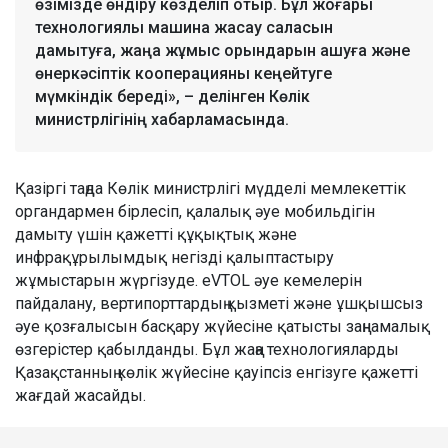
өзімізде өндіру көзделіп отыр. Бұл жоғары
технологиялы машина жасау саласын
дамытуға, жаңа жұмыс орындарын ашуға және
өнеркәсіптік кооперацияны кеңейтуге
мүмкіндік береді», – делінген Көлік
министрлігінің хабарламасында.
Қазіргі таңда Көлік министрлігі мүдделі мемлекеттік
органдармен бірлесіп, қалалық әуе мобильдігін
дамыту үшін қажетті құқықтық және
инфрақұрылымдық негізді қалыптастыру
жұмыстарын жүргізуде. eVTOL әуе кемелерін
пайдалану, вертипорттардың қызметі және ұшқышсыз
әуе қозғалысын басқару жүйесіне қатысты заңнамалық
өзгерістер қабылданды. Бұл жаңа технологияларды
Қазақстанның көлік жүйесіне қауіпсіз енгізуге қажетті
жағдай жасайды.