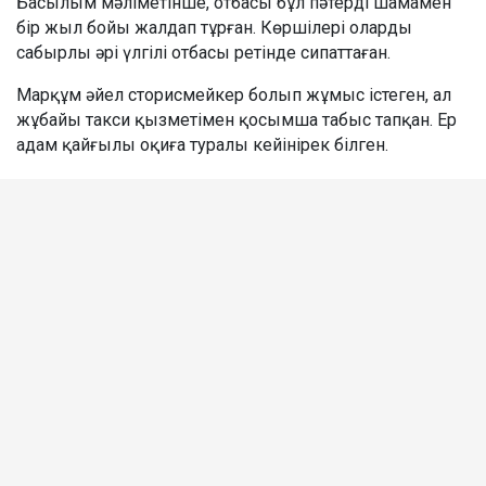
Басылым мәліметінше, отбасы бұл пәтерді шамамен
бір жыл бойы жалдап тұрған. Көршілері оларды
сабырлы әрі үлгілі отбасы ретінде сипаттаған.
Марқұм әйел сторисмейкер болып жұмыс істеген, ал
жұбайы такси қызметімен қосымша табыс тапқан. Ер
адам қайғылы оқиға туралы кейінірек білген.