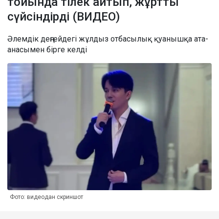
тойында тілек айтып, жұртты
сүйсіндірді (ВИДЕО)
Әлемдік деңгейдегі жұлдыз отбасылық қуанышқа ата-
анасымен бірге келді
Фото: видеодан скриншот