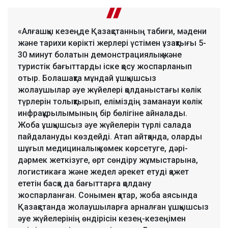
«Алғашқы кезеңде Қазақстанның табиғи, мәдени
және тарихи көрікті жерлері үстімен ұзақтығы 5-
30 минут болатын демонстрациялық және
туристік бағыттарды іске қосу жоспарланып
отыр. Болашақта мұндай ұшқышсыз
жолаушылар әуе жүйелері қолданыстағы көлік
түрлерін толықтырып, еліміздің заманауи көлік
инфрақұрылымының бір бөлігіне айналады.
Жоба ұшқышсыз әуе жүйелерін түрлі салада
пайдалануды көздейді. Атап айтқанда, оларды
шұғыл медициналық көмек көрсетуге, дәрі-
дәрмек жеткізуге, өрт сөндіру жұмыстарына,
логистикаға және жедел әрекет етуді қажет
ететін басқа да бағыттарға қолдану
жоспарланған. Сонымен қатар, жоба аясында
Қазақстанда жолаушыларға арналған ұшқышсыз
әуе жүйелерінің өндірісін кезең-кезеңімен