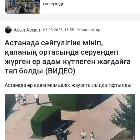
Асыл Арман
06.08.2026, 16:55
Жаңалықтар
Астанада сәйгүлігіне мініп,
қаланың ортасында серуендеп
жүрген ер адам күтпеген жағдайға
тап болды (ВИДЕО)
Астанада ер адам әкімшілік жауаптылыққа тартылды