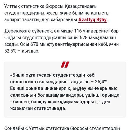
Ұлттық статистика бюросы Қазақстандағы
студенттердің саны, жасы және біліміне қатысты
ақпарат таратты, деп хабарлайды
Azattyq Rýhy.
Дереккөзге сүйенсек, елімізде 116 университет бар.
Ондағы студенттердің жалпы саны 678 мың адамнан
асады. Осы 678 мың студенттің жартысынан көбі, яғни,
52,5% – қыздар.
«Биыл оқуға түскен студенттердің көбі
педагогика ғылымдарын таңдаған – 25,4%.
Екінші орында инженерлік, өңдеу және құрылыс
саласының болашақ мамандары, үшінші орында
- бизнес, басқару және құқық мамандары», - деп
жазылған статистикада.
Сондай-ақ, Ұлттық статистика бюросы студенттердің