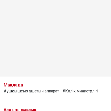
Мақалада
#ұшқышсыз ұшатын аппарат
#Көлік министрлігі
Алдыңғы жаңалық