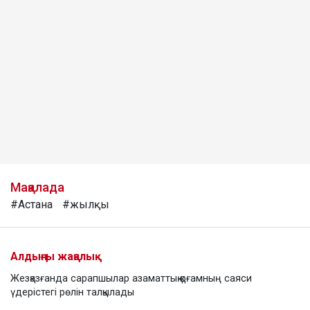
Мақалада
#Астана
#жылқы
Алдыңғы жаңалық
Жезқазғанда сарапшылар азаматтық қоғамның саяси
үдерістегі рөлін талқылады