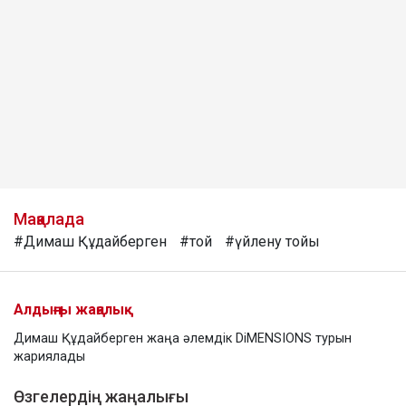
Мақалада
#Димаш Құдайберген
#той
#үйлену тойы
Алдыңғы жаңалық
Димаш Құдайберген жаңа әлемдік DiMENSIONS турын
жариялады