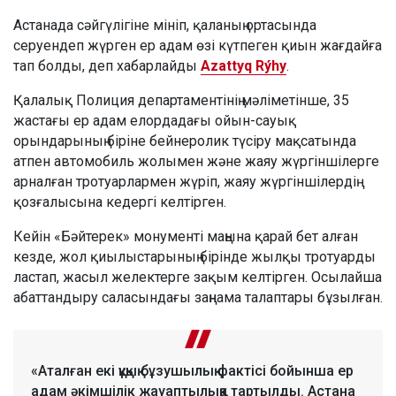
Астанада сәйгүлігіне мініп, қаланың ортасында
серуендеп жүрген ер адам өзі күтпеген қиын жағдайға
тап болды, деп хабарлайды
Azattyq Rýhy
.
Қалалық Полиция департаментінің мәліметінше, 35
жастағы ер адам елордадағы ойын-сауық
орындарының біріне бейнеролик түсіру мақсатында
атпен автомобиль жолымен және жаяу жүргіншілерге
арналған тротуарлармен жүріп, жаяу жүргіншілердің
қозғалысына кедергі келтірген.
Кейін «Бәйтерек» монументі маңына қарай бет алған
кезде, жол қиылыстарының бірінде жылқы тротуарды
ластап, жасыл желектерге зақым келтірген. Осылайша
абаттандыру саласындағы заңнама талаптары бұзылған.
«Аталған екі құқық бұзушылық фактісі бойынша ер
адам әкімшілік жауаптылыққа тартылды. Астана