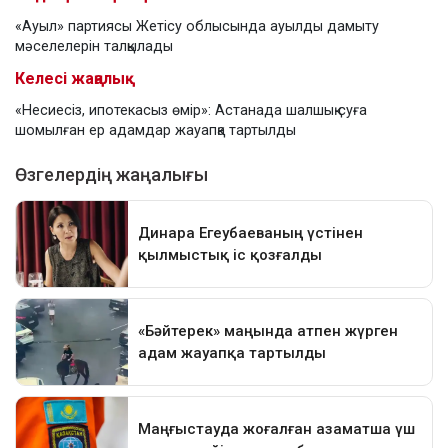
«Ауыл» партиясы Жетісу облысында ауылды дамыту
мәселелерін талқылады
Келесі жаңалық
«Несиесіз, ипотекасыз өмір»: Астанада шалшық суға
шомылған ер адамдар жауапқа тартылды