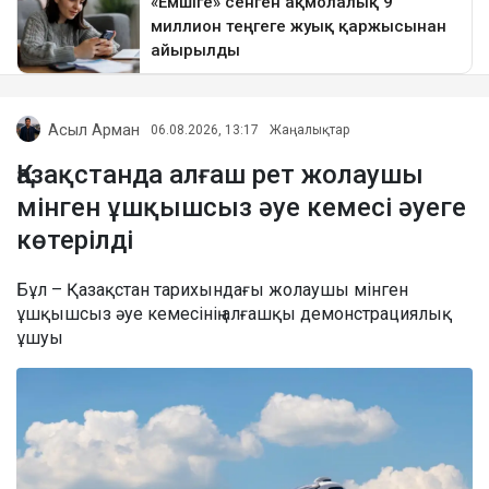
Асыл Арман
06.08.2026, 13:17
Жаңалықтар
Қазақстанда алғаш рет жолаушы
мінген ұшқышсыз әуе кемесі әуеге
көтерілді
Бұл – Қазақстан тарихындағы жолаушы мінген
ұшқышсыз әуе кемесінің алғашқы демонстрациялық
ұшуы