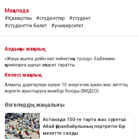
Мақалада
#Қазақстан
#студенттер
#студент
#студенттік билет
#университет
Алдыңғы жаңалық
«Жаңа жылға дейін көп зейнетақы түседі»: Еңбекмин
қарияларға шұғыл ақпарат таратты
Келесі жаңалық
Алматы дәрігерлері күніне 10 энергетик ішкен жас жігіттің
жүрегін ауыстыруға мәжбүр болды (ВИДЕО)