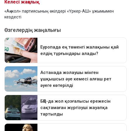
Келесі жаңалық
«Ақ жол» партиясының өкілдері «Үркер-АШ» ұжымымен
кездесті