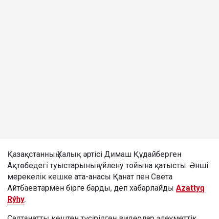
Қазақстанның Халық әртісі Димаш Құдайберген
Ақтөбедегі туыстарының үйлену тойына қатысты. Әнші
мерекелік кешке ата-анасы Қанат пен Света
Айтбаевтармен бірге барды, деп хабарлайды
Azattyq
Rýhy
.
Салтанатты кештен түсірілген видеолар әлеуметтік