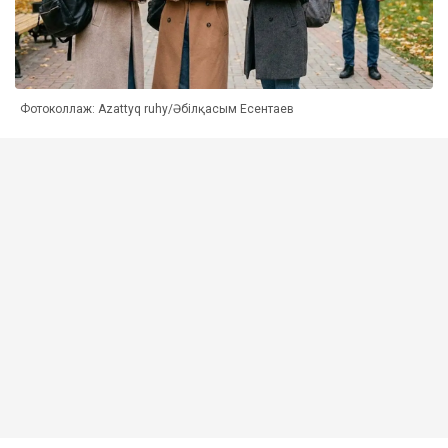
Фотоколлаж: Azattyq ruhy/Әбілқасым Есентаев