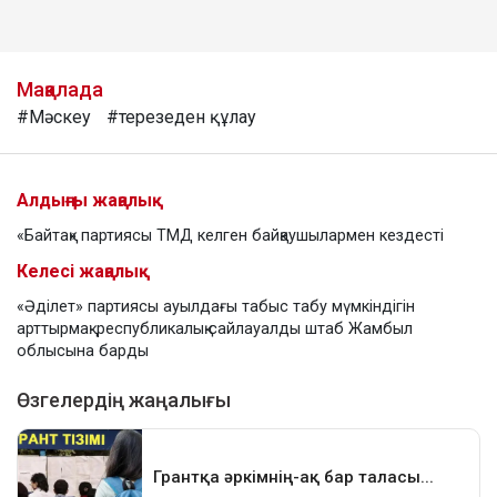
Мақалада
#Мәскеу
#терезеден құлау
Алдыңғы жаңалық
«Байтақ» партиясы ТМД келген байқаушылармен кездесті
Келесі жаңалық
«Әділет» партиясы ауылдағы табыс табу мүмкіндігін
арттырмақ: республикалық сайлауалды штаб Жамбыл
облысына барды