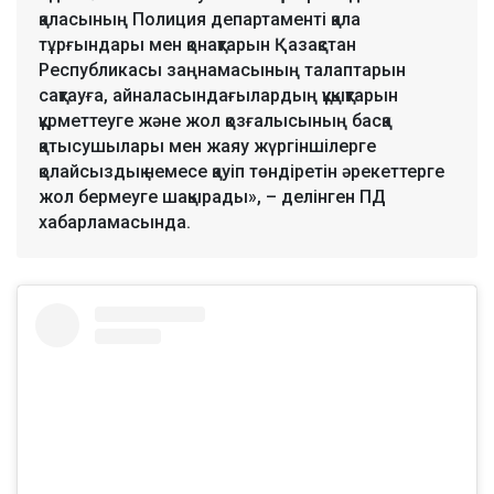
қаласының Полиция департаменті қала
тұрғындары мен қонақтарын Қазақстан
Республикасы заңнамасының талаптарын
сақтауға, айналасындағылардың құқықтарын
құрметтеуге және жол қозғалысының басқа
қатысушылары мен жаяу жүргіншілерге
қолайсыздық немесе қауіп төндіретін әрекеттерге
жол бермеуге шақырады», – делінген ПД
хабарламасында.