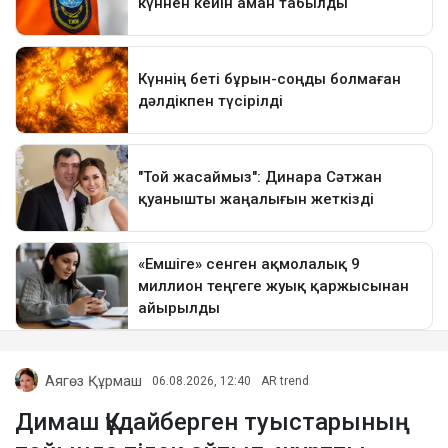
Аягөз Құрмаш
06.08.2026, 12:40
AR trend
Димаш Құдайберген туыстарының