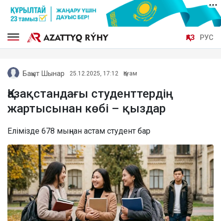
ҚАЗ
РУС
Бақыт Шынар
25.12.2025, 17:12
Қоғам
Қазақстандағы студенттердің
жартысынан көбі – қыздар
Елімізде 678 мыңнан астам студент бар