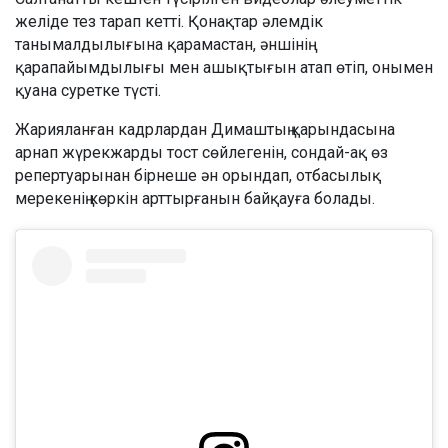
желіде тез тарап кетті. Қонақтар әлемдік
танымалдылығына қарамастан, әншінің
қарапайымдылығы мен ашықтығын атап өтіп, онымен
қуана суретке түсті.
Жарияланған кадрлардан Димаштың қарындасына
арнап жүрекжарды тост сөйлегенін, сондай-ақ өз
репертуарынан бірнеше ән орындап, отбасылық
мерекенің көркін арттырғанын байқауға болады.