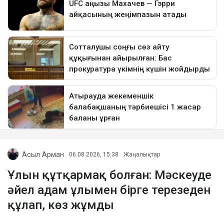
Асыл Арман
06.08.2026, 15:38
Жаңалықтар
Ұлын құтқармақ болған: Мәскеуде
әйел адам ұлымен бірге терезеден
құлап, көз жұмды