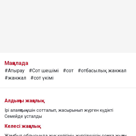
Мақалада
#Атырау
#Сот шешімі
#сот
#отбасылық жанжал
#жанжал
#сот үкімі
Алдыңғы жаңалық
Ірі алаяқтық үшін сотталып, жасырынып жүрген күдікті
Семейде ұсталды
Келесі жаңалық
Жамбыл облысында жүк көлігінің жүргізушісін соққыға жыққан