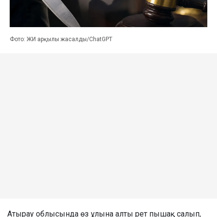
Фото: ЖИ арқылы жасалды/ChatGPT
Атырау облысында өз ұлына алты рет пышақ салып,