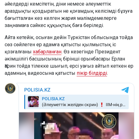
әйелдерді кемсітетін, діни немесе әлеуметтік
араздықты қоздыратын не қоғамдық келісімді бұзуға
бағытталған кез келген жария мәлімдемелерге
заңнамаға сәйкес құқықтық баға беріледі.
Айта кетейік, осыған дейін Түркістан облысында тойда
сөз сөйлеген ер адамға қатысты қылмыстық іс
қозғалғаны
хабарланған
. Өз кезегінде Президент
әкімшілігі басшысының бірінші орынбасары Ерлан
Қарин тойда тілекке шығып, ерсі уағыз айтып кеткен ер
адамның видеосына қатысты
пікір білдірді
.