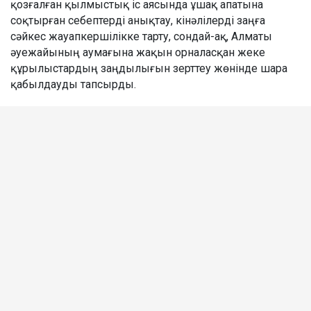
қозғалған қылмыстық іс аясында ұшақ апатына
соқтырған себептерді анықтау, кінәлілерді заңға
сәйкес жауапкершілікке тарту, сондай-ақ, Алматы
әуежайының аумағына жақын орналасқан жеке
құрылыстардың заңдылығын зерттеу жөнінде шара
қабылдауды тапсырды.