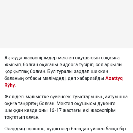
Ақтауда жасөспірімдер мектеп оқушысын соққыға
жығып, болған оқиғаны видеоға түсіріп, сол арқылы
қорқытпақ болған. Бұл туралы зардап шеккен
баланың отбасы мәлімдеді, деп хабарлайды
Azattyq
Rýhy
.
Желідегі мәліметке сүйенсек, туыстарының айтуынша,
оқиға таңертең болған. Мектеп оқушысы дүкенге
шыққан кезде оны 16-17 жастағы екі жасөспірім
тоқтатып алған.
Олардың сөзінше, күдіктілер баладан үйінен басқа бір