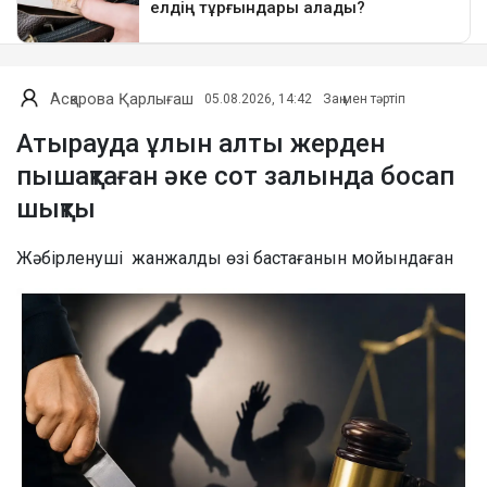
Асқарова Қарлығаш
05.08.2026, 14:42
Заң мен тәртіп
Атырауда ұлын алты жерден
пышақтаған әке сот залында босап
шықты
Жәбірленуші жанжалды өзі бастағанын мойындаған