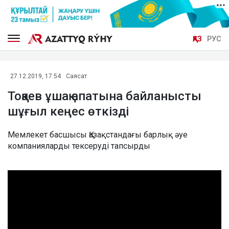
ҚАЗ
РУС
27.12.2019, 17:54
Саясат
Тоқаев ұшақ апатына байланысты
шұғыл кеңес өткізді
Мемлекет басшысы Қазақстандағы барлық әуе
компанияларды тексеруді тапсырды