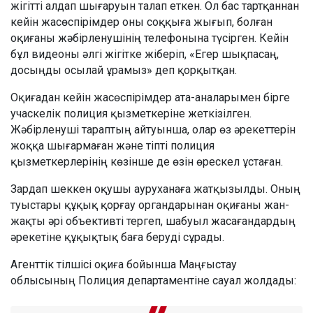
жігітті алдап шығаруын талап еткен. Ол бас тартқаннан
кейін жасөспірімдер оны соққыға жығып, болған
оқиғаны жәбірленушінің телефонына түсірген. Кейін
бұл видеоны әлгі жігітке жіберіп, «Егер шықпасаң,
досыңды осылай ұрамыз» деп қорқытқан.
Оқиғадан кейін жасөспірімдер ата-аналарымен бірге
учаскелік полиция қызметкеріне жеткізілген.
Жәбірленуші тараптың айтуынша, олар өз әрекеттерін
жоққа шығармаған және тіпті полиция
қызметкерлерінің көзінше де өзін өрескел ұстаған.
Зардап шеккен оқушы ауруханаға жатқызылды. Оның
туыстары құқық қорғау органдарынан оқиғаны жан-
жақты әрі объективті тергеп, шабуыл жасағандардың
әрекетіне құқықтық баға беруді сұрады.
Агенттік тілшісі оқиға бойынша Маңғыстау
облысының Полиция департаментіне сауал жолдады: