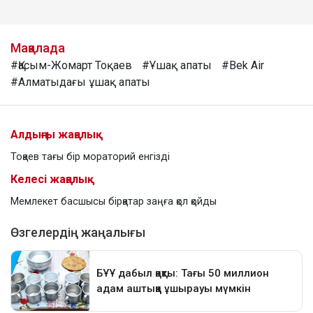
Мақалада
#Қасым-Жомарт Тоқаев
#Ұшақ апаты
#Bek Air
#Алматыдағы ұшақ апаты
Алдыңғы жаңалық
Тоқаев тағы бір мораторий енгізді
Келесі жаңалық
Мемлекет басшысы бірқатар заңға қол қойды