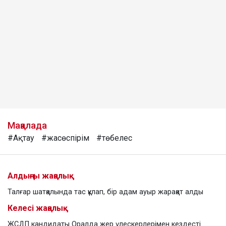
Мақалада
#Ақтау
#жасөспірім
#төбелес
Алдыңғы жаңалық
Талғар шатқалында тас құлап, бір адам ауыр жарақат алды
Келесі жаңалық
ЖСДП кандидаты Оралда жер үлескерлерімен кездесті