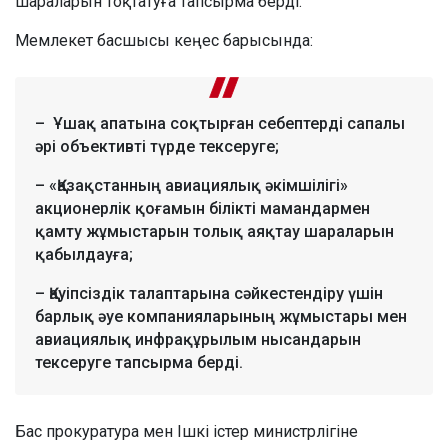
шараларын тоқтатуға тапсырма берді.
Мемлекет басшысы кеңес барысында:
– Ұшақ апатына соқтырған себептерді сапалы
әрі объективті түрде тексеруге;
– «Қазақстанның авиациялық әкімшілігі»
акционерлік қоғамын білікті мамандармен
қамту жұмыстарын толық аяқтау шараларын
қабылдауға;
– Қауіпсіздік талаптарына сәйкестендіру үшін
барлық әуе компанияларының жұмыстары мен
авиациялық инфрақұрылым нысандарын
тексеруге тапсырма берді.
Бас прокуратура мен Ішкі істер министрлігіне