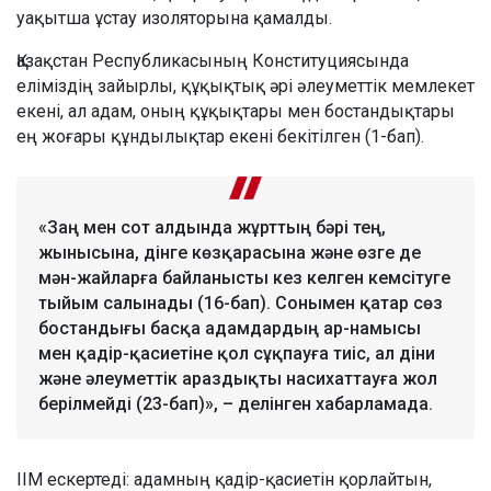
уақытша ұстау изоляторына қамалды.
Қазақстан Республикасының Конституциясында
еліміздің зайырлы, құқықтық әрі әлеуметтік мемлекет
екені, ал адам, оның құқықтары мен бостандықтары
ең жоғары құндылықтар екені бекітілген (1-бап).
«Заң мен сот алдында жұрттың бәрі тең,
жынысына, дінге көзқарасына және өзге де
мән-жайларға байланысты кез келген кемсітуге
тыйым салынады (16-бап). Сонымен қатар сөз
бостандығы басқа адамдардың ар-намысы
мен қадір-қасиетіне қол сұқпауға тиіс, ал діни
және әлеуметтік араздықты насихаттауға жол
берілмейді (23-бап)», – делінген хабарламада.
ІІМ ескертеді: адамның қадір-қасиетін қорлайтын,