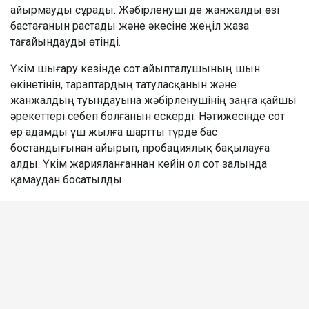
айырмауды сұрады. Жәбірленуші де жанжалды өзі
бастағанын растады және әкесіне жеңіл жаза
тағайындауды өтінді.
Үкім шығару кезінде сот айыпталушының шын
өкінетінін, тараптардың татуласқанын және
жанжалдың туындауына жәбірленушінің заңға қайшы
әрекеттері себеп болғанын ескерді. Нәтижесінде сот
ер адамды үш жылға шартты түрде бас
бостандығынан айырып, пробациялық бақылауға
алды. Үкім жарияланғаннан кейін ол сот залында
қамаудан босатылды.