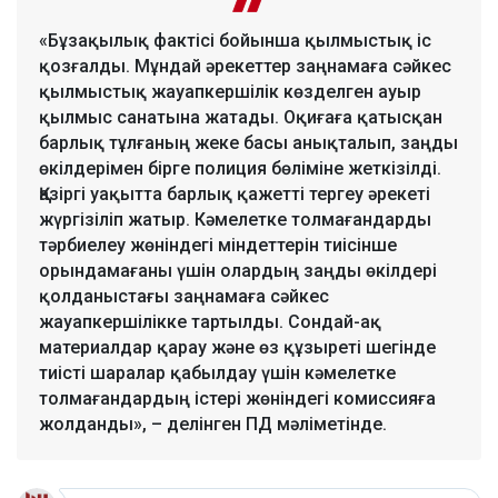
«Бұзақылық фактісі бойынша қылмыстық іс
қозғалды. Мұндай әрекеттер заңнамаға сәйкес
қылмыстық жауапкершілік көзделген ауыр
қылмыс санатына жатады. Оқиғаға қатысқан
барлық тұлғаның жеке басы анықталып, заңды
өкілдерімен бірге полиция бөліміне жеткізілді.
Қазіргі уақытта барлық қажетті тергеу әрекеті
жүргізіліп жатыр. Кәмелетке толмағандарды
тәрбиелеу жөніндегі міндеттерін тиісінше
орындамағаны үшін олардың заңды өкілдері
қолданыстағы заңнамаға сәйкес
жауапкершілікке тартылды. Сондай-ақ
материалдар қарау және өз құзыреті шегінде
тиісті шаралар қабылдау үшін кәмелетке
толмағандардың істері жөніндегі комиссияға
жолданды», – делінген ПД мәліметінде.