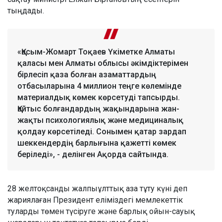
тыңдады.
«Қасым-Жомарт Тоқаев Үкіметке Алматы
қаласы мен Алматы облысы әкімдіктерімен
бірлесіп қаза болған азаматтардың
отбасыларына 4 миллион теңге көлемінде
материалдық көмек көрсетуді тапсырды.
Қайтыс болғандардың жақындарына жан-
жақты психологиялық және медициналық
қолдау көрсетіледі. Сонымен қатар зардап
шеккендердің барлығына қажетті көмек
беріледі», - делінген Ақорда сайтында.
28 желтоқсанды жалпыұлттық аза тұту күні деп
жариялаған Президент еліміздегі мемлекеттік
туларды төмен түсіруге және барлық ойын-сауық