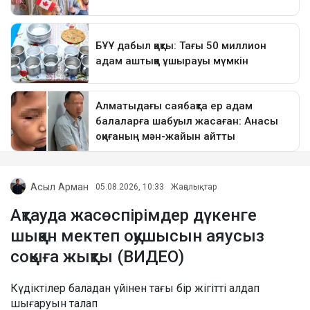
Асыл Арман
05.08.2026, 10:33
Жаңалықтар
Ақтауда жасөспірімдер дүкенге
шыққан мектеп оқушысын аяусыз
соққыға жықты (ВИДЕО)
Күдіктілер баладан үйінен тағы бір жігітті алдап
шығаруын талап