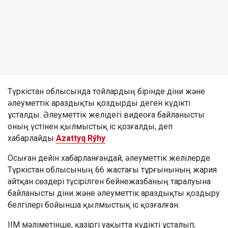
Түркістан облысында тойлардың бірінде діни және
әлеуметтік араздықты қоздырды деген күдікті
ұсталды. Әлеуметтік желідегі видеоға байланысты
оның үстінен қылмыстық іс қозғалды, деп
хабарлайды
Azattyq Rýhy
.
Осыған дейін хабарланғандай, әлеуметтік желілерде
Түркістан облысының 66 жастағы тұрғынының жария
айтқан сөздері түсірілген бейнежазбаның таралуына
байланысты діни және әлеуметтік араздықты қоздыру
белгілері бойынша қылмыстық іс қозғалған.
ІІМ мәліметінше, қазіргі уақытта күдікті ұсталып,