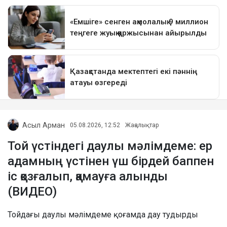
Асыл Арман
05.08.2026, 12:52
Жаңалықтар
Той үстіндегі даулы мәлімдеме: ер
адамның үстінен үш бірдей баппен
іс қозғалып, қамауға алынды
(ВИДЕО)
Тойдағы даулы мәлімдеме қоғамда дау тудырды