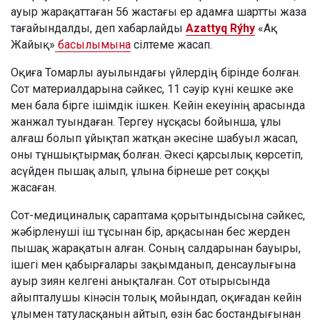
ауыр жарақаттаған 56 жастағы ер адамға шартты жаза
тағайындалды, деп хабарлайды
Azattyq Rýhy
«Ақ
Жайық»
басылымына
сілтеме жасап.
Оқиға Томарлы ауылындағы үйлердің бірінде болған.
Сот материалдарына сәйкес, 11 сәуір күні кешке әке
мен бала бірге ішімдік ішкен. Кейін екеуінің арасында
жанжал туындаған. Тергеу нұсқасы бойынша, ұлы
алғаш болып ұйықтап жатқан әкесіне шабуыл жасап,
оны тұншықтырмақ болған. Әкесі қарсылық көрсетіп,
асүйден пышақ алып, ұлына бірнеше рет соққы
жасаған.
Сот-медициналық сараптама қорытындысына сәйкес,
жәбірленуші іш тұсынан бір, арқасынан бес жерден
пышақ жарақатын алған. Соның салдарынан бауыры,
ішегі мен қабырғалары зақымданып, денсаулығына
ауыр зиян келгені анықталған. Сот отырысында
айыпталушы кінәсін толық мойындап, оқиғадан кейін
ұлымен татуласқанын айтып, өзін бас бостандығынан