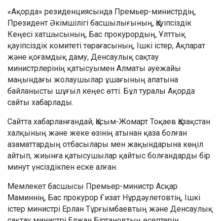
«Ақорда» резиденциясында Премьер-министрдің,
Президент Әкімшілігі басшылығының, Қауіпсіздік
Кеңесі хатшысының, Бас прокурордың, Ұлттық
қауіпсіздік комитеті төрағасының, Ішкі істер, Ақпарат
және қоғамдық даму, Денсаулық сақтау
министрлерінің қатысуымен Алматы әуежайы
маңындағы жолаушылар ұшағының апатына
байланысты шұғыл кеңес өтті. Бұл туралы Ақорда
сайты хабарлады.
Сайтта хабарланғандай, Қасым-Жомарт Тоқаев Қазақстан
халқының және жеке өзінің атынан қаза болған
азаматтардың отбасылары мен жақындарына көңіл
айтып, жиынға қатысушылар қайтыс болғандарды бір
минут үнсіздікпен еске алған.
Мемлекет басшысы Премьер-министр Асқар
Маминнің, Бас прокурор Ғизат Нұрдәулетовтің, Ішкі
істер министрі Ерлан Тұрғымбаевтың және Денсаулық
сақтау министрі Елжан Біртановтың есептерін