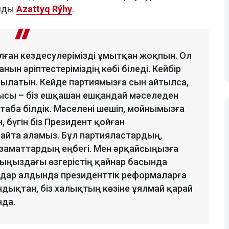
айды
Azattyq Rýhy
.
олған кездесулерімізді ұмытқан жоқпын. Ол
ын әріптестеріміздің көбі біледі. Кейбір
озылатын. Кейде партиямызға сын айтылса,
тысы – біз ешқашан ешқандай мәселеден
м таба білдік. Мәселені шешіп, мойнымызға
 бүгін біз Президент қойған
йта аламыз. Бұл партияластардың,
азаматтардың еңбегі. Мен әрқайсыңызға
рыңыздағы өзгерістің қайнар басында
ндар алдында президенттік реформаларға
ондықтан, біз халықтың көзіне ұялмай қарай
нда.