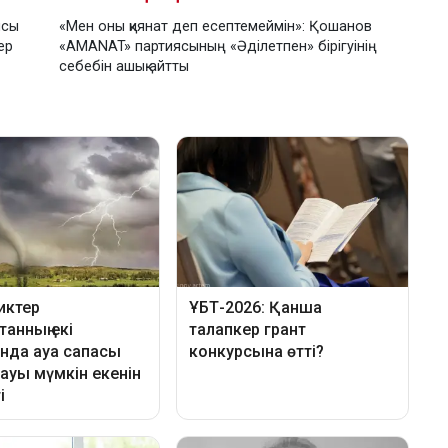
ясы
«Мен оны қиянат деп есептемеймін»: Қошанов
ер
«AMANAT» партиясының «Әділетпен» бірігуінің
себебін ашық айтты