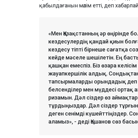
қабылдағанын мәлім етті, деп хабарл
«Мен Қазақстанның әр өңірінде б
кездесулердің қандай қиын болған
кездесу тіпті бірнеше сағатқа с
кейде мәселе шешілетін. Ең бас
қашқан емеспіз. Біз өзара келісі
жауапкершілік алдық. Сондықтан,
тапсырмаларды орындадық деп а
белсенділер мен мүддесі ортақ 
ризамын. Дәл сіздер өз аймақта
тұрдыңыздар. Дәл сіздер тұрғы
деген сенімді күшейттіңіздер. С
аламыз», - деді Қошанов сөз басы