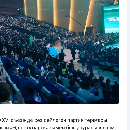
XXVI съезінде сөз сөйлеген партия төрағасы
ған «Әділет» партиясымен бірігу туралы шешім