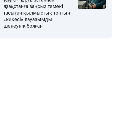
Қазақстанға заңсыз темекі
тасыған қылмыстық топтың
«көкесі» лауазымды
шенеунік болған