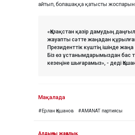
айтып, болашаққа қатысты жоспарын 
«Қазақстан қазір дамудың даңғыл
жауапты сәтте жаңадан құрылған 
Президенттік күштің ішінде жаңа
Біз өз ұстанымдарымыздан бас т
кезеңіне шығарамыз», - деді Қоша
Мақалада
#Ерлан Қошанов
#AMANAT партиясы
Алдыңғы жаңалық