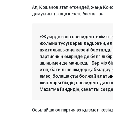
Ал, Қошанов атап өткендей, жаңа Кон
дамуының жаңа кезеңі басталған.
«Жуырда ғана президент еліміз 
жолына түсуі керек деді. Яғни, е
аяқталып, жаңа кезеңі басталды. 
партияның өмірінде де белгілі бі
шынымен де маңызды. Бәріміз біл
етіп, батыл шешімдер қабылдау
емес, болашақты болжай алатын
жылдары біздің президент дәл ос
Махатма Гандидің қанатты сөзде
Осылайша ол партия өз қызметі кезі