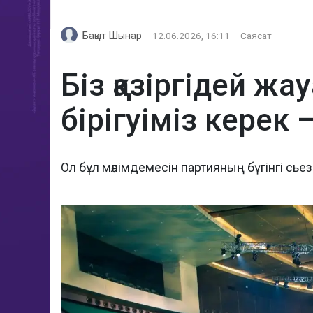
Бақыт Шынар
12.06.2026, 16:11
Саясат
Біз қазіргідей ж
бірігуіміз керек
Ол бұл мәлімдемесін партияның бүгінгі сье