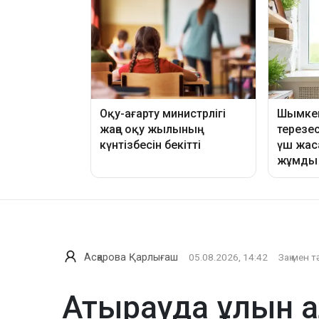
Асқарова Қарлығаш
05.08.2026, 14:42
Заң мен т
Атырауда ұлын а