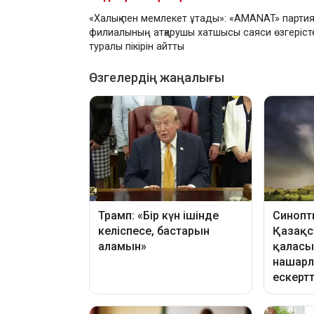
«Халық пен мемлекет ұтады»: «AMANAT» парти
филиалының атқарушы хатшысы саяси өзгеріст
туралы пікірін айтты