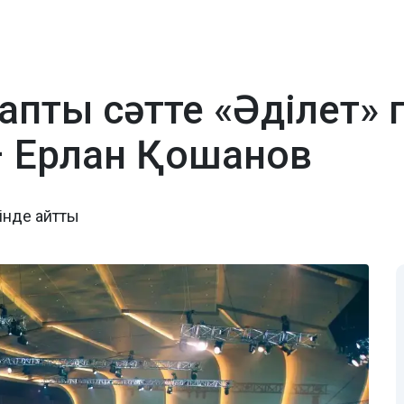
ауапты сәтте «Әділет
 – Ерлан Қошанов
зінде айтты