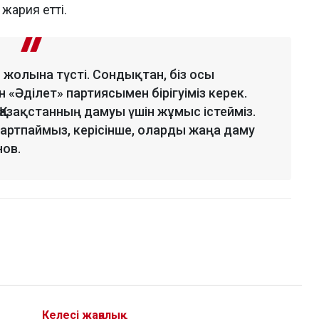
жария етті.
 жолына түсті. Сондықтан, біз осы
«Әділет» партиясымен бірігуіміз керек.
 Қазақстанның дамуы үшін жұмыс істейміз.
артпаймыз, керісінше, оларды жаңа даму
нов.
Келесі жаңалық