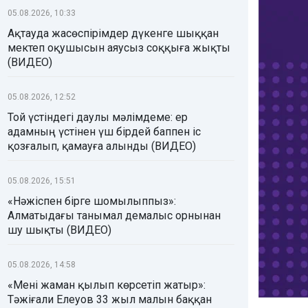
05.08.2026, 10:33
Ақтауда жасөспірімдер дүкенге шыққан
мектеп оқушысын аяусыз соққыға жықты
(ВИДЕО)
05.08.2026, 12:52
Той үстіндегі даулы мәлімдеме: ер
адамның үстінен үш бірдей баппен іс
қозғалып, қамауға алынды (ВИДЕО)
05.08.2026, 15:51
«Нәжіспен бірге шомылыппыз»:
Алматыдағы танымал демалыс орнынан
шу шықты (ВИДЕО)
05.08.2026, 14:58
«Мені жаман қылып көрсетіп жатыр»:
Тәжіғали Елеуов 33 жыл малын баққан