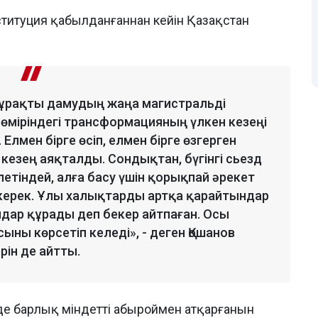
ституция қабылданғаннан кейін Қазақстан
тұрақты дамудың жаңа магистральді
л өміріндегі трансформацияның үлкен кезеңі
Елмен бірге өсіп, елмен бірге өзгерген
р кезең аяқталды. Сондықтан, бүгінгі сьезд
етіндей, алға басу үшін қорықпай әрекет
 керек. Ұлы халықтарды артқа қарайтындар
дар құрады деп бекер айтпаған. Осы
ыны көрсетіп келеді», - деген Қошанов
рін де айтты.
нде барлық міндетті абыроймен атқарғанын