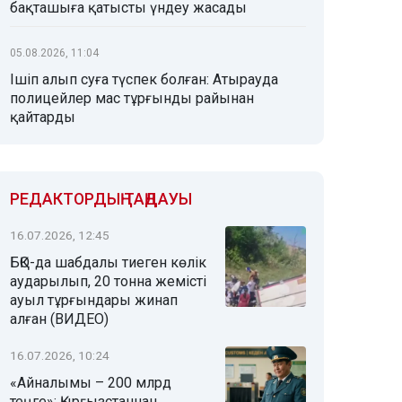
бақташыға қатысты үндеу жасады
05.08.2026, 11:04
Ішіп алып суға түспек болған: Атырауда
полицейлер мас тұрғынды райынан
қайтарды
РЕДАКТОРДЫҢ ТАҢДАУЫ
16.07.2026, 12:45
БҚО-да шабдалы тиеген көлік
аударылып, 20 тонна жемісті
ауыл тұрғындары жинап
алған (ВИДЕО)
16.07.2026, 10:24
«Айналымы – 200 млрд
теңге»: Қырғызстаннан