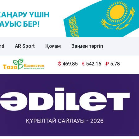
nd
AR Sport
Қоғам
Заң мен тәртіп
$
469.85
€
542.16
₽
5.78