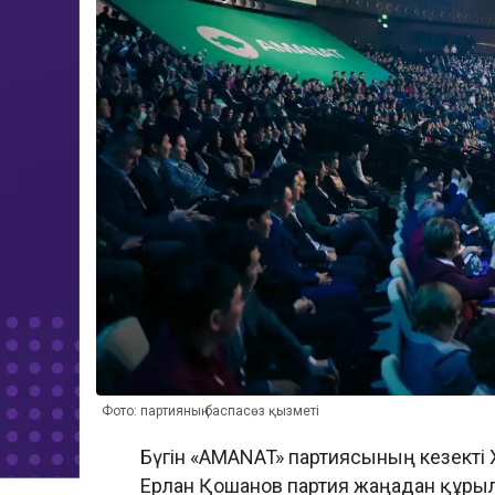
Фото: партияның баспасөз қызметі
Бүгін «AMANAT» партиясының кезекті 
Ерлан Қошанов партия жаңадан құрыл