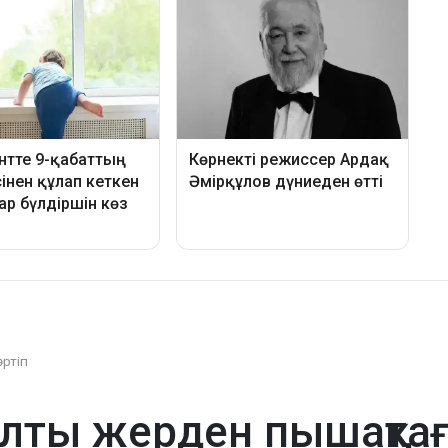
әртіп
лты жерден пышақтағ