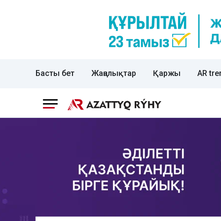
Басты бет
Жаңалықтар
Қаржы
AR tre