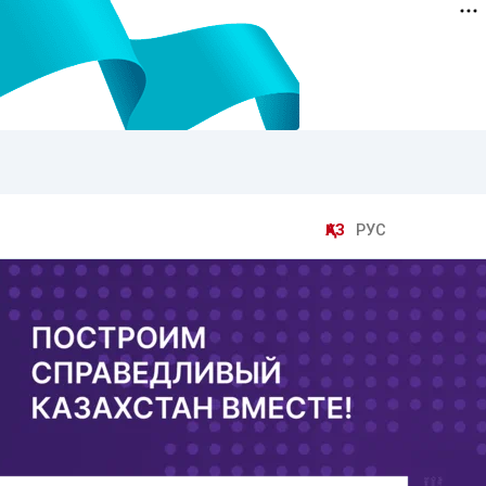
ҚАЗ
РУС