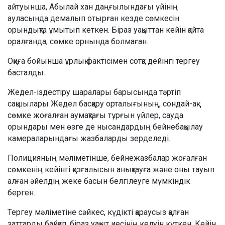
айтуынша, Абылай хан даңғылындағы үйінің
ауласында демалып отырған кезде сөмкесін
орындықта ұмытып кеткен. Біраз уақыттан кейін қайта
оралғанда, сөмке орнында болмаған.
Оқиға бойынша ұрлық фактісімен сотқа дейінгі тергеу
басталды.
Жедел-іздестіру шаралары барысында тәртіп
сақшылары Жедел басқару орталығының, сондай-ақ
сөмке жоғалған аумақтағы тұрғын үйлер, сауда
орындары мен өзге де нысандардың бейнебақылау
камераларындағы жазбаларды зерделеді.
Полицияның мәліметінше, бейнежазбалар жоғалған
сөмкенің кейінгі қозғалысын анықтауға және оны тауып
алған әйелдің жеке басын белгілеуге мүмкіндік
берген.
Тергеу мәліметіне сәйкес, күдікті қараусыз қалған
заттарды байқап, біраз уақыт иесінің келуін күткен. Кейін