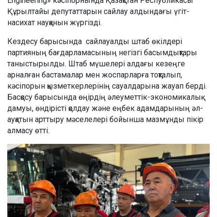
Engineering» кәсіпорнында Қазақстан Республикасы
Құрылтайы депутаттарын сайлау алдындағы үгіт-
насихат науқанын жүргізді.
Кездесу барысында сайлауалды штаб өкілдері
партияның бағдарламасының негізгі басымдықтары
таныстырылды. Штаб мүшелері алдағы кезеңге
арналған бастамалар мен жоспарларға тоқталып,
кәсіпорын қызметкерлерінің сауалдарына жауап берді.
Басқосу барысында өңірдің әлеуметтік-экономикалық
дамуы, өндірісті қолдау және еңбек адамдарының әл-
ауқатын арттыру мәселелері бойынша мазмұнды пікір
алмасу өтті.