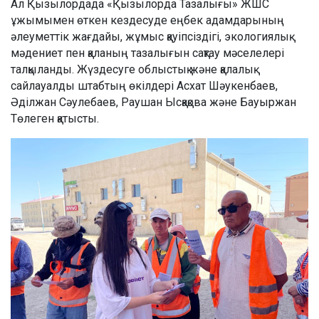
Ал Қызылордада «Қызылорда Тазалығы» ЖШС
ұжымымен өткен кездесуде еңбек адамдарының
әлеуметтік жағдайы, жұмыс қауіпсіздігі, экологиялық
мәдениет пен қаланың тазалығын сақтау мәселелері
талқыланды. Жүздесуге облыстық және қалалық
сайлауалды штабтың өкілдері Асхат Шәукенбаев,
Әділжан Сәулебаев, Раушан Ысқақова және Бауыржан
Төлеген қатысты.