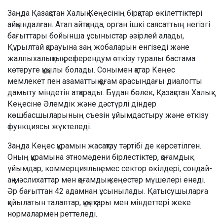
Заңда Қазақстан Халық Кеңесінің бірқатар өкілеттіктері
айқындалған. Атап айтқанда, орган ішкі саясаттың негізгі
бағыттары бойынша ұсыныстар әзірлей алады,
Құрылтай қарауына заң жобаларын енгізеді және
жалпыхалықтық референдум өткізу туралы бастама
көтеруге құқылы болады. Сонымен қатар Кеңес
мемлекет пен азаматтық қоғам арасындағы диалогты
дамыту міндетін атқарады. Бұдан бөлек, Қазақстан Халық
Кеңесіне Әлемдік және дәстүрлі діндер
көшбасшыларының съезін ұйымдастыру және өткізу
функциясы жүктеледі.
Заңда Кеңес құрамын жасақтау тәртібі де көрсетілген.
Оның құрамына этномәдени бірлестіктер, қоғамдық
ұйымдар, коммерциялық емес сектор өкілдері, сондай-
ақ мәслихаттар мен қоғамдық кеңестер мүшелері енеді.
Әр бағыттан 42 адамнан ұсынылады. Қатысушыларға
қойылатын талаптар, құқықтары мен міндеттері жеке
нормалармен реттеледі.