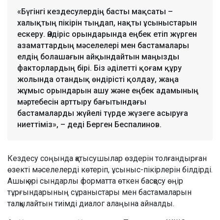
«Бүгінгі кездесулердің басты мақсаты –
халықтың пікірін тыңдап, нақты ұсыныстарын
ескеру. Өндіріс орындарында еңбек етіп жүрген
азаматтардың мәселелері мен бастамалары
елдің болашағын айқындайтын маңызды
факторлардың бірі. Біз әділетті қоғам құру
жолында отандық өндірісті қолдау, жаңа
жұмыс орындарын ашу және еңбек адамының
мәртебесін арттыру бағытындағы
бастамаларды жүйелі түрде жүзеге асыруға
ниеттіміз», – деді Берген Беспалинов.
Кездесу соңында қатысушылар өздерін толғандырған
өзекті мәселелерді көтеріп, ұсыныс-пікірлерін білдірді.
Ашық әрі сындарлы форматта өткен басқосу өңір
тұрғындарының сұраныстары мен бастамаларын
талқылайтын тиімді диалог алаңына айналды.