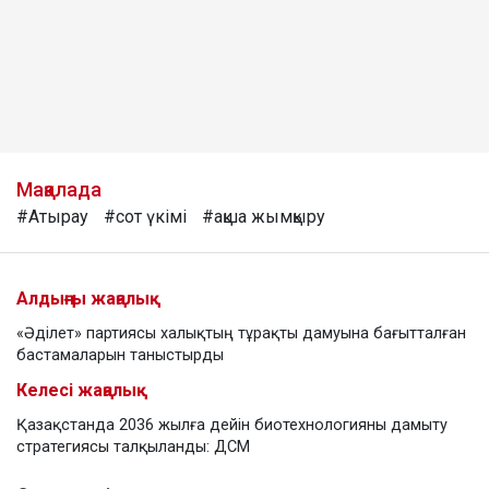
Мақалада
#Атырау
#сот үкімі
#ақша жымқыру
Алдыңғы жаңалық
«Әділет» партиясы халықтың тұрақты дамуына бағытталған
бастамаларын таныстырды
Келесі жаңалық
Қазақстанда 2036 жылға дейін биотехнологияны дамыту
стратегиясы талқыланды: ДСМ