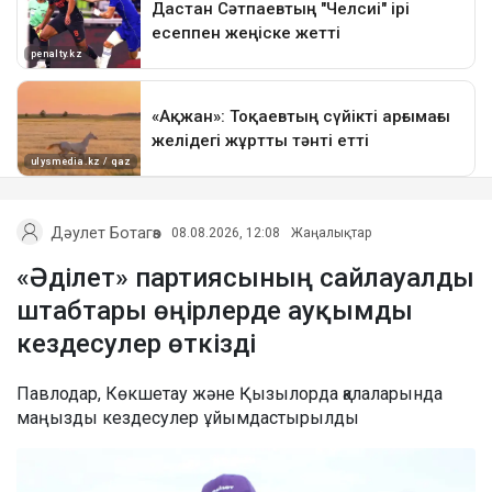
Дәулет Ботагөз
08.08.2026, 12:08
Жаңалықтар
«Әділет» партиясының сайлауалды
штабтары өңірлерде ауқымды
кездесулер өткізді
Павлодар, Көкшетау және Қызылорда қалаларында
маңызды кездесулер ұйымдастырылды