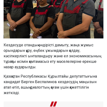
Кездесуде отандық өндірісті дамыту, жаңа жұмыс
орындарын құру, еңбек ұжымдарын қолдау,
кәсіпкерлікті ынталандыру және ел экономикасының
тұрақты өсімін қамтамасыз ету мәселелеріне ерекше
назар аударылды.
Қазақстан Республикасы Құрылтайы депутаттығына
кандидат Берген Беспалинов кездесудің маңызын
атап өтіп, ашық диалогтың қоғам үшін қажеттілігін
жеткізді.