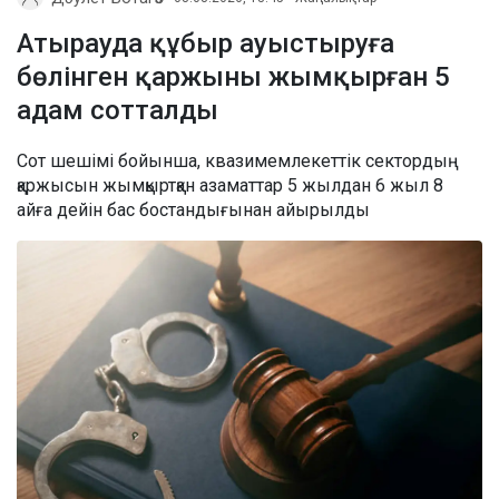
Атырауда құбыр ауыстыруға
бөлінген қаржыны жымқырған 5
адам сотталды
Сот шешімі бойынша, квазимемлекеттік сектордың
қаржысын жымқыртқан азаматтар 5 жылдан 6 жыл 8
айға дейін бас бостандығынан айырылды