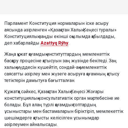
Парламент Конституция нормаларын іске асыру
аясында әзірленген «Қазақстан Халық Кеңесі туралы»
Конституциялық заңды екінші оқылымда қабылдады,
деп хабарлайды
Azattyq Rýhy
.
Жаңа құжат қоғамдық институттардың мемлекеттік
басқару процесіне қатысуын заң жүзінде бекітеді. Заң
халық мүддесін күшейтіп, сондай-ақ мемлекеттік
саясатты әзірлеу мен жүзеге асыруға қоғамның қатысу
тетіктерін дамытуға бағытталған.
Құжатқа сәйкес, Қазақстан Халық Кеңесі Жоғары
конституциялық консультативтік орган мәртебесіне ие
болады. Бұл алаң түрлі қоғамдық топтардың
ұсыныстары мен бастамаларын біріктіріп, мемлекеттік
шешімдерге қатысты келісілген ұсынымдар
әзірлеумен айналысады.