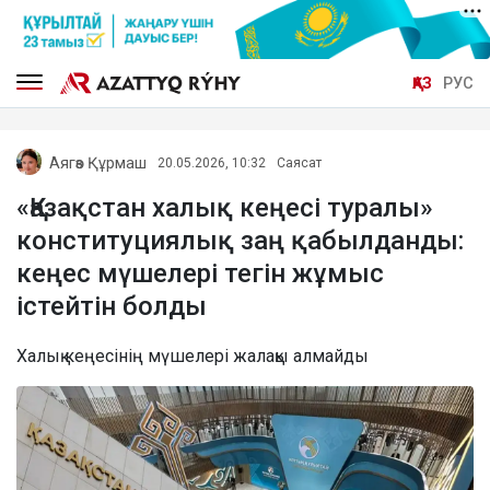
ҚАЗ
РУС
Аягөз Құрмаш
20.05.2026, 10:32
Саясат
«Қазақстан халық кеңесі туралы»
конституциялық заң қабылданды:
кеңес мүшелері тегін жұмыс
істейтін болды
Халық кеңесінің мүшелері жалақы алмайды