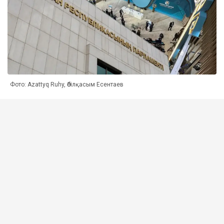
Фото: Azattyq Ruhy, Әбілқасым Есентаев