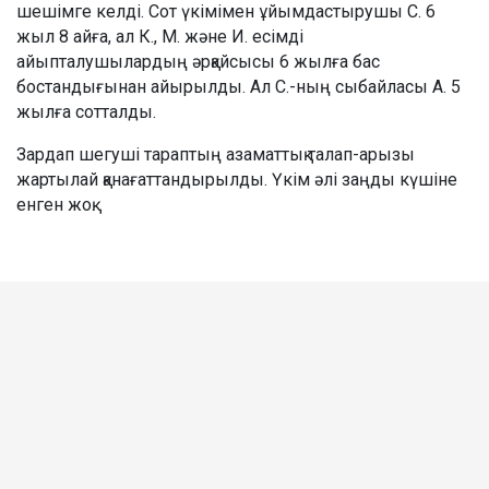
шешімге келді. Сот үкімімен ұйымдастырушы С. 6
жыл 8 айға, ал К., М. және И. есімді
айыпталушылардың әрқайсысы 6 жылға бас
бостандығынан айырылды. Ал С.-ның сыбайласы А. 5
жылға сотталды.
Зардап шегуші тараптың азаматтық талап-арызы
жартылай қанағаттандырылды. Үкім әлі заңды күшіне
енген жоқ.