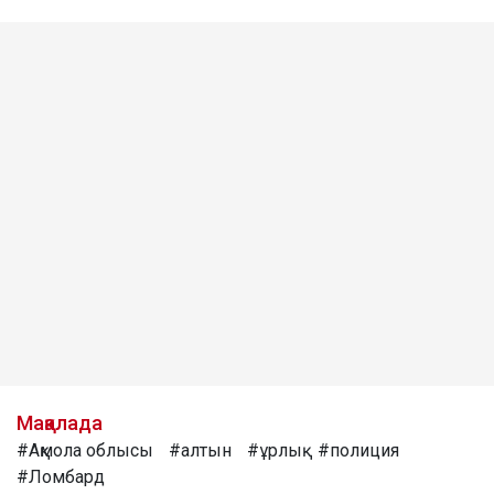
Мақалада
#Ақмола облысы
#алтын
#ұрлық
#полиция
#Ломбард