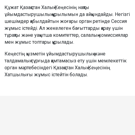
Құжат Қазақстан Халық Кеңесінің нақты
ұйымдастырушылық құрылымын да айқындайды. Негізгі
шешімдер қабылдайтын жоғары орган ретінде Сессия
жұмыс істейді. Ал жекелеген бағыттарды қарау үшін
тұрақты және уақытша комитеттер, салалық комиссиялар
мен жұмыс топтары құрылады.
Кеңестің қызметін ұйымдастырушылық және
талдамалық тұрғыда қамтамасыз ету үшін мемлекеттік
орган мәртебесіндегі Қазақстан Халық Кеңесінің
Хатшылығы жұмыс істейтін болады.