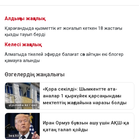
Алдыңғы жаңалық
Қарағандыда қызметтік ит жоғалып кеткен 18 жастағы
қызды тауып берді
Келесі жаңалық
Алматыда тікелей эфирде балағат сөз айтқан екі блогер
қамауға алынды