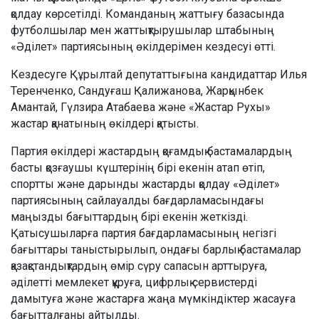
қолдау көрсетілді. Команданың жаттығу базасында
футболшылар мен жаттықтырушылар штабының
«Әділет» партиясының өкілдерімен кездесуі өтті.
Кездесуге Құрылтай депутаттығына кандидаттар Илья
Теренченко, Сандуғаш Қалижанова, Жарқынбек
Амантай, Гүлзира Атабаева және «Жастар Рухы»
жастар қанатының өкілдері қатысты.
Партия өкілдері жастардың қоғамдық бастамалардың
басты қозғаушы күштерінің бірі екенін атап өтіп,
спортты және дарынды жастарды қолдау «Әділет»
партиясының сайлауалды бағдарламасындағы
маңызды бағыттардың бірі екенін жеткізді.
Қатысушыларға партия бағдарламасының негізгі
бағыттары таныстырылып, ондағы барлық бастамалар
қазақстандықтардың өмір сүру сапасын арттыруға,
әділетті мемлекет құруға, цифрлық сервистерді
дамытуға және жастарға жаңа мүмкіндіктер жасауға
бағытталғаны айтылды.