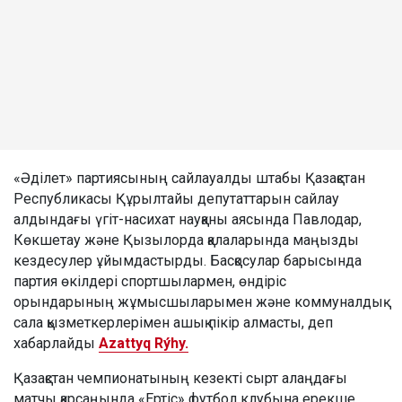
«Әділет» партиясының сайлауалды штабы Қазақстан
Республикасы Құрылтайы депутаттарын сайлау
алдындағы үгіт-насихат науқаны аясында Павлодар,
Көкшетау және Қызылорда қалаларында маңызды
кездесулер ұйымдастырды. Басқосулар барысында
партия өкілдері спортшылармен, өндіріс
орындарының жұмысшыларымен және коммуналдық
сала қызметкерлерімен ашық пікір алмасты, деп
хабарлайды
Azattyq Rýhy.
Қазақстан чемпионатының кезекті сырт алаңдағы
матчы қарсаңында «Ертіс» футбол клубына ерекше