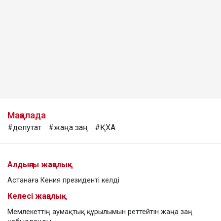
Мақалада
#депутат
#жаңа заң
#ҚХА
Алдыңғы жаңалық
Астанаға Кения президенті келді
Келесі жаңалық
Мемлекеттің аумақтық құрылымын реттейтін жаңа заң