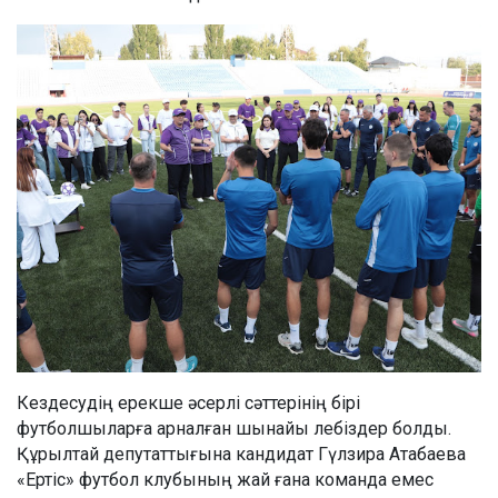
Кездесудің ерекше әсерлі сәттерінің бірі
футболшыларға арналған шынайы лебіздер болды.
Құрылтай депутаттығына кандидат Гүлзира Атабаева
«Ертіс» футбол клубының жай ғана команда емес