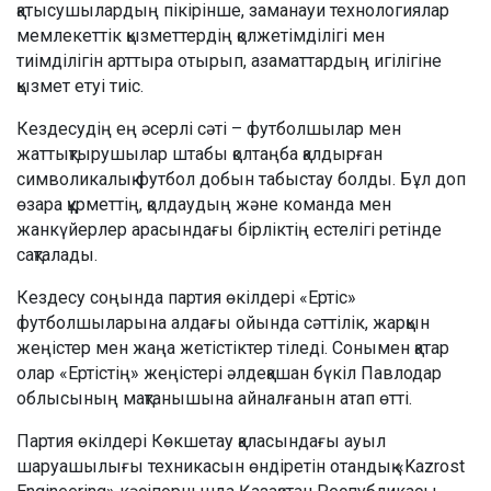
қатысушылардың пікірінше, заманауи технологиялар
мемлекеттік қызметтердің қолжетімділігі мен
тиімділігін арттыра отырып, азаматтардың игілігіне
қызмет етуі тиіс.
Кездесудің ең әсерлі сәті – футболшылар мен
жаттықтырушылар штабы қолтаңба қалдырған
символикалық футбол добын табыстау болды. Бұл доп
өзара құрметтің, қолдаудың және команда мен
жанкүйерлер арасындағы бірліктің естелігі ретінде
сақталады.
Кездесу соңында партия өкілдері «Ертіс»
футболшыларына алдағы ойында сәттілік, жарқын
жеңістер мен жаңа жетістіктер тіледі. Сонымен қатар
олар «Ертістің» жеңістері әлдеқашан бүкіл Павлодар
облысының мақтанышына айналғанын атап өтті.
Партия өкілдері Көкшетау қаласындағы ауыл
шаруашылығы техникасын өндіретін отандық «Kazrost