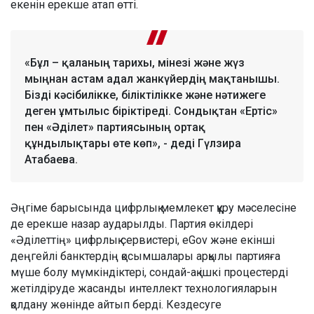
екенін ерекше атап өтті.
«Бұл – қаланың тарихы, мінезі және жүз
мыңнан астам адал жанкүйердің мақтанышы.
Бізді кәсібилікке, біліктілікке және нәтижеге
деген ұмтылыс біріктіреді. Сондықтан «Ертіс»
пен «Әділет» партиясының ортақ
құндылықтары өте көп», - деді Гүлзира
Атабаева.
Әңгіме барысында цифрлық мемлекет құру мәселесіне
де ерекше назар аударылды. Партия өкілдері
«Әділеттің» цифрлық сервистері, eGov және екінші
деңгейлі банктердің қосымшалары арқылы партияға
мүше болу мүмкіндіктері, сондай-ақ ішкі процестерді
жетілдіруде жасанды интеллект технологияларын
қолдану жөнінде айтып берді. Кездесуге