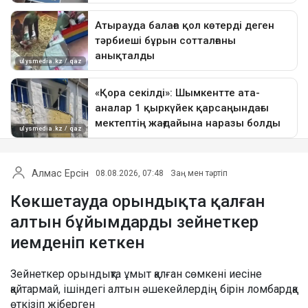
Алмас Ерсін
08.08.2026, 07:48
Заң мен тәртіп
Көкшетауда орындықта қалған
алтын бұйымдарды зейнеткер
иемденіп кеткен
Зейнеткер орындықта ұмыт қалған сөмкені иесіне
қайтармай, ішіндегі алтын әшекейлердің бірін ломбардқа
өткізіп жіберген