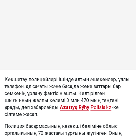
Көкшетау полицейлері ішінде алтын әшекейлер, ұялы
телефон, қол сағаты және басқа да жеке заттары бар
сөмкенің ұрлану фактісін ашты. Келтірілген
шығынның жалпы көлемі 3 млн 470 мың теңгені
құрады, деп хабарлайды
Azattyq Rýhy
Polisia.kz
-ке
сілтеме жасап.
Полиция басқармасының кезекші бөліміне облыс
орталығының 70 жастағы тұрғыны жүгінген. Оның