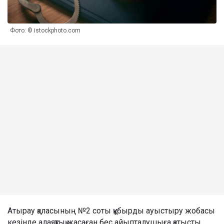
Фото: © istockphoto.com
Атырау қаласының №2 соты құбырды ауыстыру жобасы
кезінде алаяқтық жасаған бес айыпталушыға қатысты