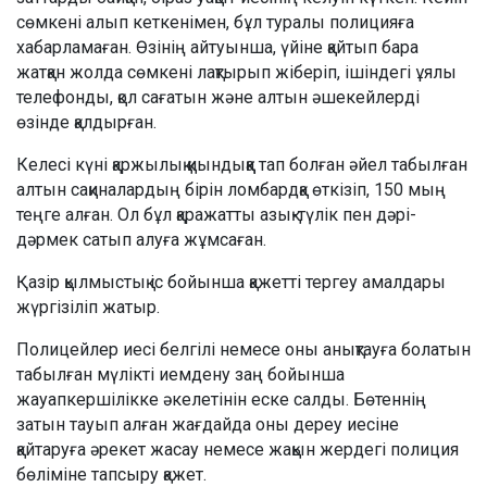
сөмкені алып кеткенімен, бұл туралы полицияға
хабарламаған. Өзінің айтуынша, үйіне қайтып бара
жатқан жолда сөмкені лақтырып жіберіп, ішіндегі ұялы
телефонды, қол сағатын және алтын әшекейлерді
өзінде қалдырған.
Келесі күні қаржылық қиындыққа тап болған әйел табылған
алтын сақиналардың бірін ломбардқа өткізіп, 150 мың
теңге алған. Ол бұл қаражатты азық-түлік пен дәрі-
дәрмек сатып алуға жұмсаған.
Қазір қылмыстық іс бойынша қажетті тергеу амалдары
жүргізіліп жатыр.
Полицейлер иесі белгілі немесе оны анықтауға болатын
табылған мүлікті иемдену заң бойынша
жауапкершілікке әкелетінін еске салды. Бөтеннің
затын тауып алған жағдайда оны дереу иесіне
қайтаруға әрекет жасау немесе жақын жердегі полиция
бөліміне тапсыру қажет.