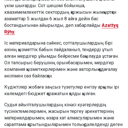
үкім шығарды. Сот шешімі бойынша,
квазимемлекеттік сектордың қаржысын жымқыртқан
азаматтар 5 жылдан 6 жыл 8 айға дейін бас
бостандығынан айырылды, деп хабарлайды
Azattyq
Rýhy.
Іс материалдарына сәйкес, сотталушылардың бірі
өзінің қызметтік бабын пайдаланып, тендерді ұтып
алған мердігер ұйымды бейресми бақылауда ұстаған.
Ол тапсырыс берушінің орынбасарымен, мердігер
компания қызметкерлерімен және авторлық қадағалау
өкілімен сөз байласқан.
Күдіктілер жобаға заңсыз түзетулер енгізу арқылы ірі
көлемдегі бюджет қаражатын қолды қылған.
Судья айыпталушылардың кінәсі куәгерлердің
түсініктемелерімен, жасырын тергеу әрекеттерінің
материалдарымен, өзара хат алмасуларымен және
сараптама қорытындыларымен толық дәлелденді деген