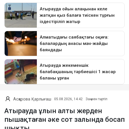
Асқарова Қарлығаш
05.08.2026, 14:42
Заң мен тәртіп
Атырауда ұлын алты жерден
пышақтаған әке сот залында босап
шықты