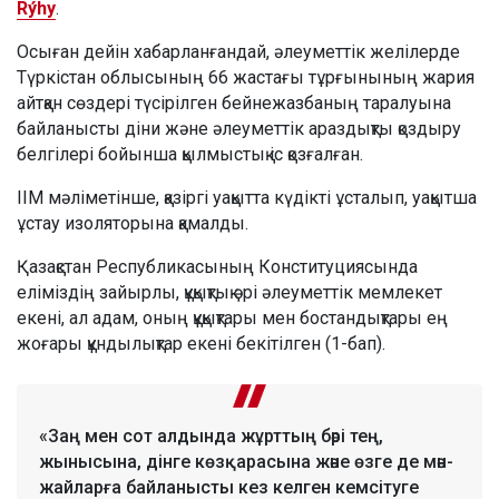
Rýhy
.
Осыған дейін хабарланғандай, әлеуметтік желілерде
Түркістан облысының 66 жастағы тұрғынының жария
айтқан сөздері түсірілген бейнежазбаның таралуына
байланысты діни және әлеуметтік араздықты қоздыру
белгілері бойынша қылмыстық іс қозғалған.
ІІМ мәліметінше, қазіргі уақытта күдікті ұсталып, уақытша
ұстау изоляторына қамалды.
Қазақстан Республикасының Конституциясында
еліміздің зайырлы, құқықтық әрі әлеуметтік мемлекет
екені, ал адам, оның құқықтары мен бостандықтары ең
жоғары құндылықтар екені бекітілген (1-бап).
«Заң мен сот алдында жұрттың бәрі тең,
жынысына, дінге көзқарасына және өзге де мән-
жайларға байланысты кез келген кемсітуге