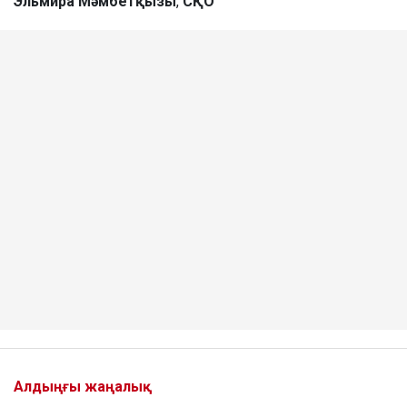
Эльмира
Мәмбетқызы
,
СҚО
Алдыңғы жаңалық