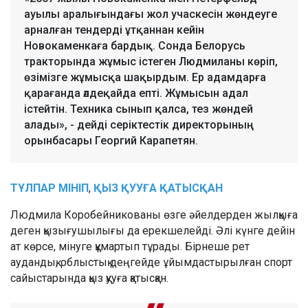
ауылы аралығындағы жол учаскесін жөндеуге
арналған тендерді ұтқаннан кейін
Новокаменкаға бардық. Сонда Белорусь
тракторында жұмыс істеген Людмиланы көріп,
өзімізге жұмысқа шақырдым. Ер адамдарға
қарағанда әлдеқайда епті. Жұмысын адал
істейтін. Техника сынып қалса, тез жөндей
алады», - дейді серіктестік директорының
орынбасары Георгий Карапетян.
ТҰЛПАР
МІНІП
,
ҚЫЗ
ҚУУҒА
ҚАТЫСҚАН
Людмила Коробейникованы өзге әйелдерден жылқыға
деген қызығушылығы да ерекшелейді. Әлі күнге дейін
ат көрсе, мінуге құмартып тұрады. Бірнеше рет
аудандық, облыстық деңгейде ұйымдастырылған спорт
сайыстарында қыз қууға қатысқан.