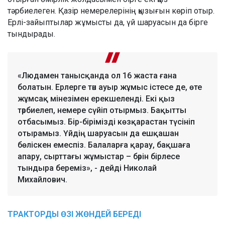
тәрбиелеген. Қазір немерелерінің қызығын көріп отыр.
Ерлі-зайыптылар жұмысты да, үй шаруасын да бірге
тындырады.
«Людамен танысқанда ол 16 жаста ғана
болатын. Ерлерге тән ауыр жұмыс істесе де, өте
жұмсақ мінезімен ерекшеленді. Екі қыз
тәрбиелеп, немере сүйіп отырмыз. Бақытты
отбасымыз. Бір-бірімізді көзқарастан түсініп
отырамыз. Үйдің шаруасын да ешқашан
бөліскен емеспіз. Балаларға қарау, бақшаға
апару, сырттағы жұмыстар – бәрін бірлесе
тындыра береміз», - дейді Николай
Михайлович.
ТРАКТОРДЫ
ӨЗІ
ЖӨНДЕЙ
БЕРЕДІ