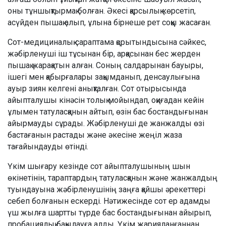
оны тұншықтырмақ болған. Әкесі қарсылық көрсетіп,
асүйден пышақ алып, ұлына бірнеше рет соққы жасаған.
Сот-медициналық сараптама қорытындысына сәйкес,
жәбірленуші іш тұсынан бір, арқасынан бес жерден
пышақ жарақатын алған. Соның салдарынан бауыры,
ішегі мен қабырғалары зақымданып, денсаулығына
ауыр зиян келгені анықталған. Сот отырысында
айыпталушы кінәсін толық мойындап, оқиғадан кейін
ұлымен татуласқанын айтып, өзін бас бостандығынан
айырмауды сұрады. Жәбірленуші де жанжалды өзі
бастағанын растады және әкесіне жеңіл жаза
тағайындауды өтінді.
Үкім шығару кезінде сот айыпталушының шын
өкінетінін, тараптардың татуласқанын және жанжалдың
туындауына жәбірленушінің заңға қайшы әрекеттері
себеп болғанын ескерді. Нәтижесінде сот ер адамды
үш жылға шартты түрде бас бостандығынан айырып,
пробациялық бақылауға алды. Үкім жарияланғаннан