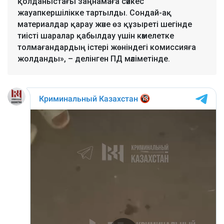
қолданыстағы заңнамаға сәйкес
жауапкершілікке тартылды. Сондай-ақ
материалдар қарау және өз құзыреті шегінде
тиісті шаралар қабылдау үшін кәмелетке
толмағандардың істері жөніндегі комиссияға
жолданды», – делінген ПД мәліметінде.