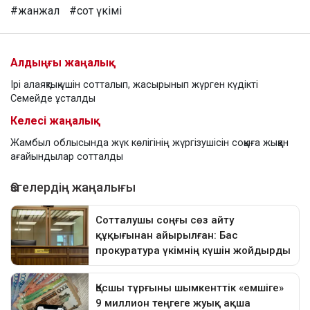
#жанжал
#сот үкімі
Алдыңғы жаңалық
Ірі алаяқтық үшін сотталып, жасырынып жүрген күдікті
Семейде ұсталды
Келесі жаңалық
Жамбыл облысында жүк көлігінің жүргізушісін соққыға жыққан
ағайындылар сотталды