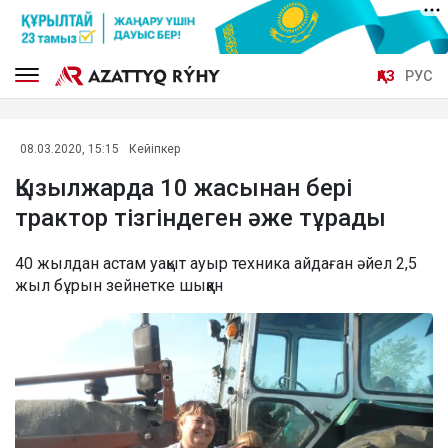
ҚАЗ
РУС
08.03.2020, 15:15
Кейіпкер
Қызылжарда 10 жасынан бері
трактор тізгіндеген әже тұрады
40 жылдан астам уақыт ауыр техника айдаған әйел 2,5
жыл бұрын зейнетке шыққан