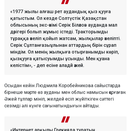
«1977 жылы алғаш рет аудандық қыз қууға
қатыстым. Ол кезде Солтүстік Қазақстан
облысының экс-әкімі Серік Біләлов ауданда мал
дәрігері болып жұмыс істеді. Тракторымды
тұраққа әкеліп қойып жатсам, жылқылар әкеліпті.
Серік Сұлтанғазыұлынан аттардың бірін сұрап
міндім. Ол менің жылқыға отырғанымды көріп,
қызқууға қатысуымды ұсынды. Мен қуана
келістім», - деп есіне аладй әжей.
Осыдан кейін Людмила Коробейникова сайыстарда
бірнеше мәрте өз ауданы мен облыс намысын қорғаған.
Әжей тұлпар мініп, желдей есіп жүйіткіген сәттегі
сезімді әлі күнге сағынатындығын айтады.
«Интернет арқылы Грекияда тұратын