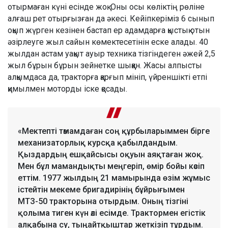
отырмаған күні есінде жоқ. Оны осы көліктің рөліне
алғаш рет отырғызған да әкесі. Кейіпкеріміз 6 сынып
оқып жүрген кезінен бастап ер адамдарға қыстық отын
әзірлеуге жыл сайын көмектесетінін еске алады. 40
жылдан астам уақыт ауыр техника тізгіндеген әжей 2,5
жыл бұрын бұрын зейнетке шыққан. Жасы алпысты
алқымдаса да, тракторға қарғып мініп, үйреншікті етпі
қимылмен моторды іске қосады.
«Мектепті тәмамдаған соң құрбыларыммен бірге
механизаторлық курсқа қабылдандым.
Қыздардың ешқайсысы оқуын аяқтаған жоқ.
Мен бұл мамандықты меңгеріп, өмір бойы кәсіп
еттім. 1977 жылдың 21 мамырында өзім жұмыс
істейтін мекеме бригадирінің бұйрығымен
МТЗ-50 тракторына отырдым. Оның тізгіні
қолыма тиген күн әлі есімде. Трактормен егістік
алқабына су, тыңайтқыштар жеткізіп тұрдым.