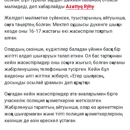
мәлімдеді, деп хабарлайды
Azattyq Rýhy
.
Желідегі мәліметке сүйенсек, туыстарының айтуынша,
оқиға таңертең болған. Мектеп оқушысы дүкенге шыққан
кезде оны 16-17 жастағы екі жасөспірім тоқтатып
алған.
Олардың сөзінше, күдіктілер баладан үйінен басқа бір
жігітті алдап шығаруын талап еткен. Ол бас тартқаннан
кейін жасөспірімдер оны соққыға жығып, болған оқиғаны
жәбірленушінің телефонына түсірген. Кейін бұл
видеоны әлгі жігітке жіберіп, «Егер шықпасаң,
досыңды осылай ұрамыз» деп қорқытқан.
Оқиғадан кейін жасөспірімдер ата-аналарымен бірге
учаскелік полиция қызметкеріне жеткізілген.
Жәбірленуші тараптың айтуынша, олар өз әрекеттерін
жоққа шығармаған және тіпті полиция қызметкерлерінің
көзінше де өзін өрескел ұстаған.