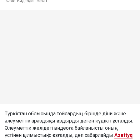
Фото: Видеодан скрин
Түркістан облысында тойлардың бірінде діни және
әлеуметтік араздықты қоздырды деген күдікті ұсталды.
Әлеуметтік желідегі видеоға байланысты оның
үстінен қылмыстық іс қозғалды, деп хабарлайды
Azattyq