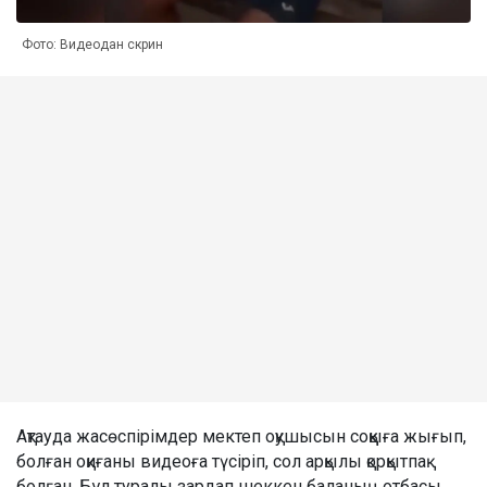
Фото: Видеодан скрин
Ақтауда жасөспірімдер мектеп оқушысын соққыға жығып,
болған оқиғаны видеоға түсіріп, сол арқылы қорқытпақ
болған. Бұл туралы зардап шеккен баланың отбасы