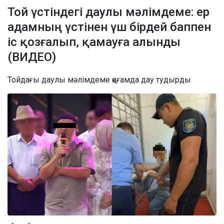
Той үстіндегі даулы мәлімдеме: ер
адамның үстінен үш бірдей баппен
іс қозғалып, қамауға алынды
(ВИДЕО)
Тойдағы даулы мәлімдеме қоғамда дау тудырды