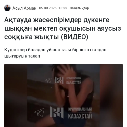
Асыл Арман
05.08.2026, 10:33
Жаңалықтар
Ақтауда жасөспірімдер дүкенге
шыққан мектеп оқушысын аяусыз
соққыға жықты (ВИДЕО)
Күдіктілер баладан үйінен тағы бір жігітті алдап
шығаруын талап