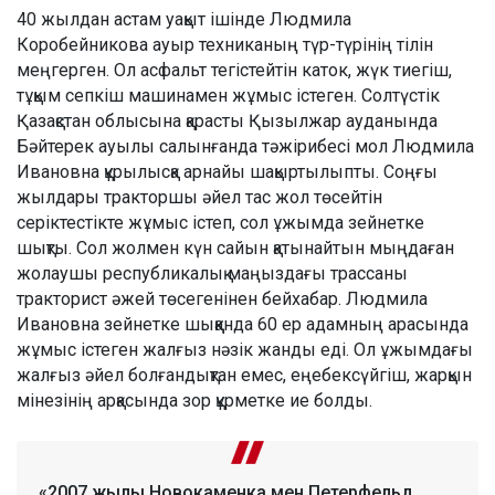
40 жылдан астам уақыт ішінде Людмила
Коробейникова ауыр техниканың түр-түрінің тілін
меңгерген. Ол асфальт тегістейтін каток, жүк тиегіш,
тұқым сепкіш машинамен жұмыс істеген. Солтүстік
Қазақстан облысына қарасты Қызылжар ауданында
Бәйтерек ауылы салынғанда тәжірибесі мол Людмила
Ивановна құрылысқа арнайы шақыртылыпты. Соңғы
жылдары тракторшы әйел тас жол төсейтін
серіктестікте жұмыс істеп, сол ұжымда зейнетке
шықты. Сол жолмен күн сайын қатынайтын мыңдаған
жолаушы республикалық маңыздағы трассаны
тракторист әжей төсегенінен бейхабар. Людмила
Ивановна зейнетке шыққанда 60 ер адамның арасында
жұмыс істеген жалғыз нәзік жанды еді. Ол ұжымдағы
жалғыз әйел болғандықтан емес, еңебексүйгіш, жарқын
мінезінің арқасында зор құрметке ие болды.
«2007 жылы Новокаменка мен Петерфельд