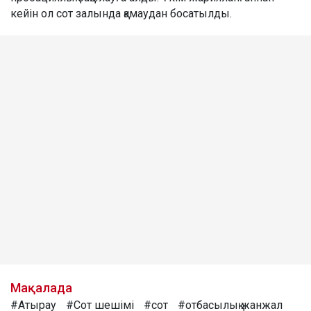
кейін ол сот залында қамаудан босатылды.
Мақалада
#Атырау
#Сот шешімі
#сот
#отбасылық жанжал