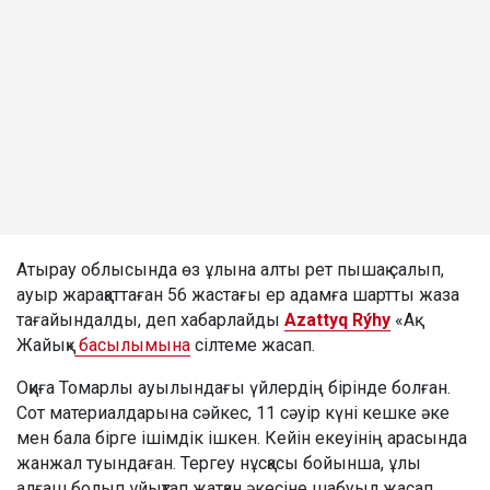
Атырау облысында өз ұлына алты рет пышақ салып,
ауыр жарақаттаған 56 жастағы ер адамға шартты жаза
тағайындалды, деп хабарлайды
Azattyq Rýhy
«Ақ
Жайық»
басылымына
сілтеме жасап.
Оқиға Томарлы ауылындағы үйлердің бірінде болған.
Сот материалдарына сәйкес, 11 сәуір күні кешке әке
мен бала бірге ішімдік ішкен. Кейін екеуінің арасында
жанжал туындаған. Тергеу нұсқасы бойынша, ұлы
алғаш болып ұйықтап жатқан әкесіне шабуыл жасап,