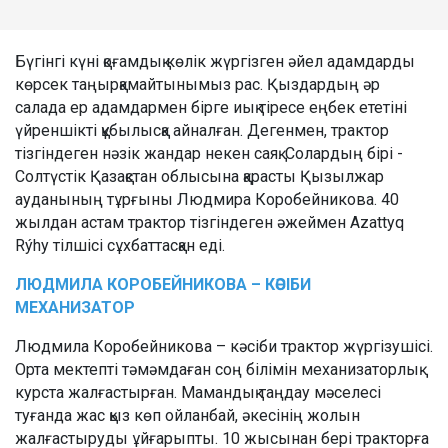
Бүгінгі күні қоғамдық көлік жүргізген әйел адамдарды
көрсек таңырқамайтынымыз рас. Қыздардың әр
салада ер адамдармен бірге иық тіресе еңбек ететіні
үйреншікті құбылысқа айналған. Дегенмен, трактор
тізгіндеген нәзік жандар некен саяқ. Солардың бірі -
Солтүстік Қазақстан облысына қарасты Қызылжар
ауданының тұрғыны Людмира Коробейникова. 40
жылдан астам трактор тізгіндеген әжеймен Azattyq
Rýhy тілшісі сұхбаттасқан еді.
ЛЮДМИЛА
КОРОБЕЙНИКОВА
–
КӘСІБИ
МЕХАНИЗАТОР
Людмила Коробейникова – кәсіби трактор жүргізушісі.
Орта мектепті тәмәмдаған соң білімін механизаторлық
курста жалғастырған. Мамандық таңдау мәселесі
туғанда жас қыз көп ойланбай, әкесінің жолын
жалғастыруды ұйғарыпты. 10 жысынан бері тракторға