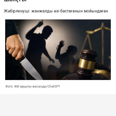
Жәбірленуші жанжалды өзі бастағанын мойындаған
Фото: ЖИ арқылы жасалды/ChatGPT