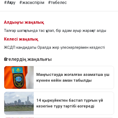
#Ақтау
#жасөспірім
#төбелес
Алдыңғы жаңалық
Талғар шатқалында тас құлап, бір адам ауыр жарақат алды
Келесі жаңалық
ЖСДП кандидаты Оралда жер үлескерлерімен кездесті