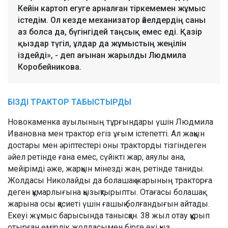
Кейін картоп егуге арналған тіркемемен жұмыс
істедім. Ол кезде механизатор әйелдердің саны
аз болса да, бүгінгідей таңсық емес еді. Қазір
қыздар түгіл, ұлдар да жұмыстың жеңілін
іздейді», - деп ағынан жарылды Людмила
Коробейникова.
БІЗДІ
ТРАКТОР
ТАБЫСТЫРДЫ
Новокаменка ауылының тұрғындары үшін Людмила
Ивановна мен трактор егіз ұғым істепетті. Ал жақын
достары мен әріптестері оны тракторды тізгіндеген
әйел ретінде ғана емес, сүйікті жар, аяулы ана,
мейірімді әже, жарқын мінезді жан, ретінде таниды.
Жолдасы Николайды да болашақ жарының тракторға
деген құмарлығына қызықтырыпты. Отағасы болашақ
жарына осы қасиеті үшін ғашық болғандығын айтады.
Екеуі жұмыс барысында танысқан. 38 жыл отау құрып
отырған өмірлік жолдасымен бірге екі қыз