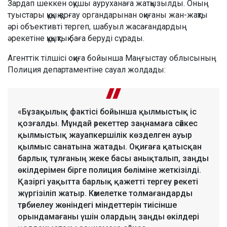
Зардап шеккен оқушы ауруханаға жатқызылды. Оның
туыстары құқық қорғау органдарынан оқиғаны жан-жақты
әрі объективті тергеп, шабуыл жасағандардың
әрекетіне құқықтық баға беруді сұрады.
Агенттік тілшісі оқиға бойынша Маңғыстау облысының
Полиция департаментіне сауал жолдады:
«Бұзақылық фактісі бойынша қылмыстық іс
қозғалды. Мұндай әрекеттер заңнамаға сәйкес
қылмыстық жауапкершілік көзделген ауыр
қылмыс санатына жатады. Оқиғаға қатысқан
барлық тұлғаның жеке басы анықталып, заңды
өкілдерімен бірге полиция бөліміне жеткізілді.
Қазіргі уақытта барлық қажетті тергеу әрекеті
жүргізіліп жатыр. Кәмелетке толмағандарды
тәрбиелеу жөніндегі міндеттерін тиісінше
орындамағаны үшін олардың заңды өкілдері