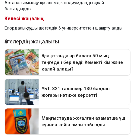
Астаналық мылқау қыз әлемдік подиумдарды қалай
бағындырды
Келесі жаңалық
Елордалық оқушы шетелдік 6 университеттен шақырту алды