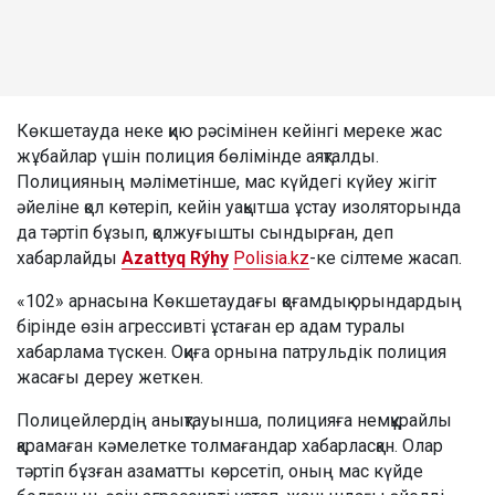
Көкшетауда неке қию рәсімінен кейінгі мереке жас
жұбайлар үшін полиция бөлімінде аяқталды.
Полицияның мәліметінше, мас күйдегі күйеу жігіт
әйеліне қол көтеріп, кейін уақытша ұстау изоляторында
да тәртіп бұзып, қолжуғышты сындырған, деп
хабарлайды
Azattyq Rýhy
Polisia.kz
-ке сілтеме жасап.
«102» арнасына Көкшетаудағы қоғамдық орындардың
бірінде өзін агрессивті ұстаған ер адам туралы
хабарлама түскен. Оқиға орнына патрульдік полиция
жасағы дереу жеткен.
Полицейлердің анықтауынша, полицияға немқұрайлы
қарамаған кәмелетке толмағандар хабарласқан. Олар
тәртіп бұзған азаматты көрсетіп, оның мас күйде