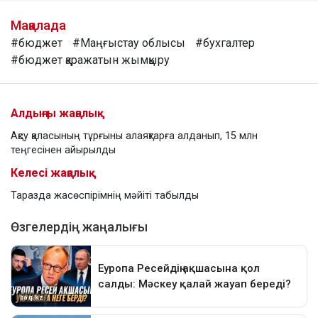
Мақалада
#бюджет
#Маңғыстау облысы
#бухгалтер
#бюджет қаражатын жымқыру
Алдыңғы жаңалық
Ақсу қаласының тұрғыны алаяқтарға алданып, 15 млн
теңгесінен айырылды
Келесі жаңалық
Таразда жасөспірімнің мәйіті табылды