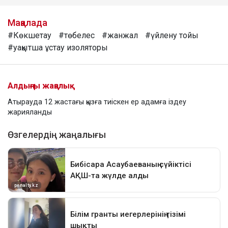
Мақалада
#Көкшетау
#төбелес
#жанжал
#үйлену тойы
#уақытша ұстау изоляторы
Алдыңғы жаңалық
Атырауда 12 жастағы қызға тиіскен ер адамға іздеу
жарияланды