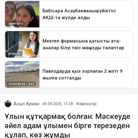
Асыл Арман
06.08.2026, 15:38
Жаңалықтар
Ұлын құтқармақ болған: Мәскеуде
әйел адам ұлымен бірге терезеден
құлап, көз жұмды