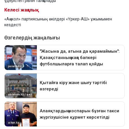
үдерістегі рөлін талқылады
Келесі жаңалық
«Ақ жол» партиясының өкілдері «Үркер-АШ» ұжымымен
кездесті