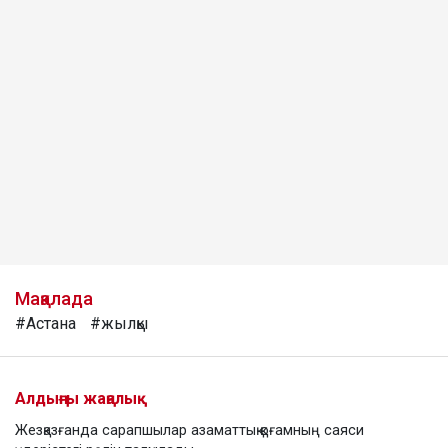
Мақалада
#Астана
#жылқы
Алдыңғы жаңалық
Жезқазғанда сарапшылар азаматтық қоғамның саяси