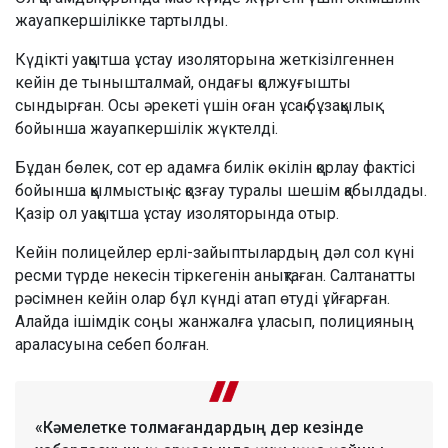
жауапкершілікке тартылды.
Күдікті уақытша ұстау изоляторына жеткізілгеннен
кейін де тынышталмай, ондағы қолжуғышты
сындырған. Осы әрекеті үшін оған ұсақ бұзақылық
бойынша жауапкершілік жүктелді.
Бұдан бөлек, сот ер адамға билік өкілін қорлау фактісі
бойынша қылмыстық іс қозғау туралы шешім қабылдады.
Қазір ол уақытша ұстау изоляторында отыр.
Кейін полицейлер ерлі-зайыптылардың дәл сол күні
ресми түрде некесін тіркегенін анықтаған. Салтанатты
рәсімнен кейін олар бұл күнді атап өтуді ұйғарған.
Алайда ішімдік соңы жанжалға ұласып, полицияның
араласуына себеп болған.
«Кәмелетке толмағандардың дер кезінде