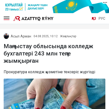
ҚАЗ
РУС
Асыл Арман
04.08.2025, 10:12
Жаңалықтар
Маңғыстау облысында колледж
бухгалтері 243 млн теңге
жымқырған
Прокуратура колледж қызметіне тексеріс жүргізді