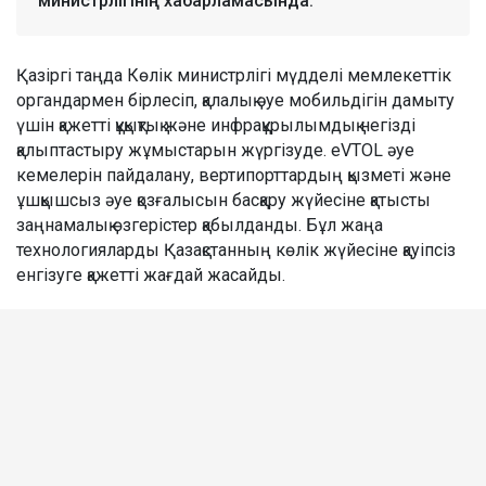
министрлігінің хабарламасында.
Қазіргі таңда Көлік министрлігі мүдделі мемлекеттік
органдармен бірлесіп, қалалық әуе мобильдігін дамыту
үшін қажетті құқықтық және инфрақұрылымдық негізді
қалыптастыру жұмыстарын жүргізуде. eVTOL әуе
кемелерін пайдалану, вертипорттардың қызметі және
ұшқышсыз әуе қозғалысын басқару жүйесіне қатысты
заңнамалық өзгерістер қабылданды. Бұл жаңа
технологияларды Қазақстанның көлік жүйесіне қауіпсіз
енгізуге қажетті жағдай жасайды.