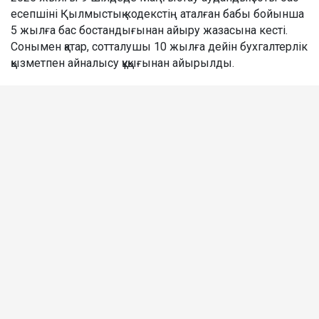
есепшіні Қылмыстық кодекстің аталған бабы бойынша
5 жылға бас бостандығынан айыру жазасына кесті.
Сонымен қатар, сотталушы 10 жылға дейін бухгалтерлік
қызметпен айналысу құқығынан айырылды.