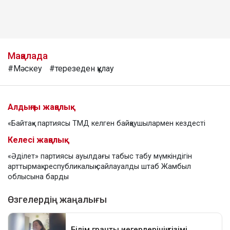
Мақалада
#Мәскеу
#терезеден құлау
Алдыңғы жаңалық
«Байтақ» партиясы ТМД келген байқаушылармен кездесті
Келесі жаңалық
«Әділет» партиясы ауылдағы табыс табу мүмкіндігін
арттырмақ: республикалық сайлауалды штаб Жамбыл
облысына барды