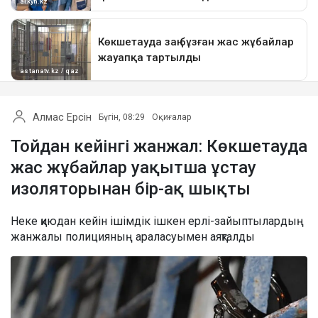
Алмас Ерсін
Бүгін, 08:29
Оқиғалар
Тойдан кейінгі жанжал: Көкшетауда
жас жұбайлар уақытша ұстау
изоляторынан бір-ақ шықты
Неке қиюдан кейін ішімдік ішкен ерлі-зайыптылардың
жанжалы полицияның араласуымен аяқталды