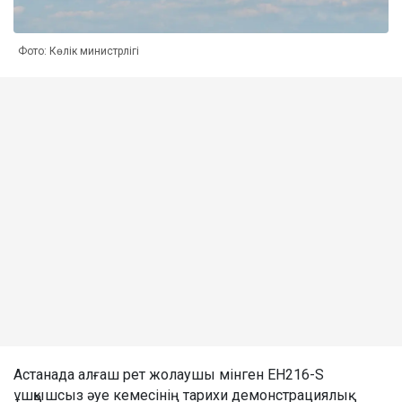
Фото: Көлік министрлігі
Астанада алғаш рет жолаушы мінген EH216-S
ұшқышсыз әуе кемесінің тарихи демонстрациялық