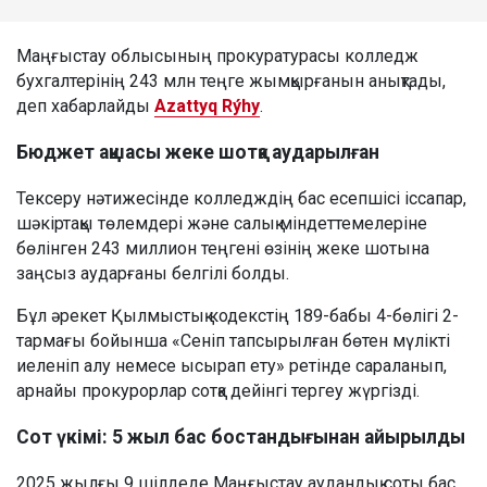
Маңғыстау облысының прокуратурасы колледж
бухгалтерінің 243 млн теңге жымқырғанын анықтады,
деп хабарлайды
Azattyq Rýhy
.
Бюджет ақшасы жеке шотқа аударылған
Тексеру нәтижесінде колледждің бас есепшісі іссапар,
шәкіртақы төлемдері және салық міндеттемелеріне
бөлінген 243 миллион теңгені өзінің жеке шотына
заңсыз аударғаны белгілі болды.
Бұл әрекет Қылмыстық кодекстің 189-бабы 4-бөлігі 2-
тармағы бойынша «Сеніп тапсырылған бөтен мүлікті
иеленіп алу немесе ысырап ету» ретінде сараланып,
арнайы прокурорлар сотқа дейінгі тергеу жүргізді.
Сот үкімі: 5 жыл бас бостандығынан айырылды
2025 жылғы 9 шілдеде Маңғыстау аудандық соты бас