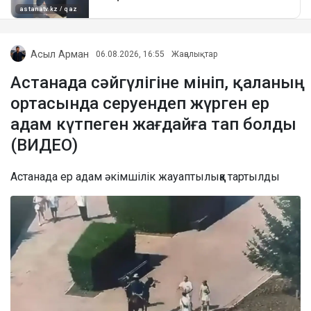
Асыл Арман
06.08.2026, 16:55
Жаңалықтар
Астанада сәйгүлігіне мініп, қаланың
ортасында серуендеп жүрген ер
адам күтпеген жағдайға тап болды
(ВИДЕО)
Астанада ер адам әкімшілік жауаптылыққа тартылды