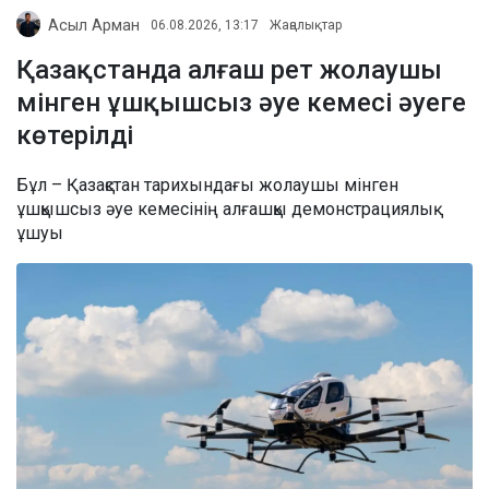
Асыл Арман
06.08.2026, 13:17
Жаңалықтар
Қазақстанда алғаш рет жолаушы
мінген ұшқышсыз әуе кемесі әуеге
көтерілді
Бұл – Қазақстан тарихындағы жолаушы мінген
ұшқышсыз әуе кемесінің алғашқы демонстрациялық
ұшуы