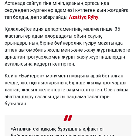
Астанада сәйгүлігіне мініп, қаланың ортасында
серуендеп жүрген ер адам өзі күтпеген қиын жағдайға
тап болды, деп хабарлайды
Azattyq Rýhy
.
Қалалық Полиция департаментінің мәліметінше, 35
жастағы ер адам елордадағы ойын-сауық
орындарының біріне бейнеролик түсіру мақсатында
атпен автомобиль жолымен және жаяу жүргіншілерге
арналған тротуарлармен жүріп, жаяу жүргіншілердің
қозғалысына кедергі келтірген.
Кейін «Бәйтерек» монументі маңына қарай бет алған
кезде, жол қиылыстарының бірінде жылқы тротуарды
ластап, жасыл желектерге зақым келтірген. Осылайша
абаттандыру саласындағы заңнама талаптары
бұзылған.
«Аталған екі құқық бұзушылық фактісі
бойынша ер адам әкімшілік жауаптылыққа