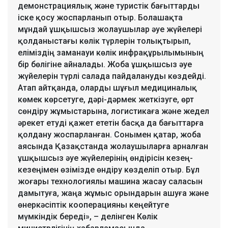
демонстрациялық және туристік бағыттарды
іске қосу жоспарланып отыр. Болашақта
мұндай ұшқышсыз жолаушылар әуе жүйелері
қолданыстағы көлік түрлерін толықтырып,
еліміздің заманауи көлік инфрақұрылымының
бір бөлігіне айналады. Жоба ұшқышсыз әуе
жүйелерін түрлі салада пайдалануды көздейді.
Атап айтқанда, оларды шұғыл медициналық
көмек көрсетуге, дәрі-дәрмек жеткізуге, өрт
сөндіру жұмыстарына, логистикаға және жедел
әрекет етуді қажет ететін басқа да бағыттарға
қолдану жоспарланған. Сонымен қатар, жоба
аясында Қазақстанда жолаушыларға арналған
ұшқышсыз әуе жүйелерінің өндірісін кезең-
кезеңімен өзімізде өндіру көзделіп отыр. Бұл
жоғары технологиялы машина жасау саласын
дамытуға, жаңа жұмыс орындарын ашуға және
өнеркәсіптік кооперацияны кеңейтуге
мүмкіндік береді», – делінген Көлік