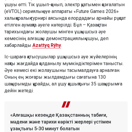
ұшуы өтті. Тік ұшып-қонып, электр қуатымен қозғалатын
(eVTOL) сериялық әуе аппараты «Future Games 2026»
халықаралық турнирі аясында елордадағы арнайы рұқсат
етілген аумақта әуеге көтерілді. Бұл – Қазақстан
тарихындағы жолаушы мінген ұшқышсыз әуе
кемесінің алғашқы демонстрациялық ұшуы, деп
хабарлайды
Azattyq Rýhy
.
Іс-шараға қатысушылар ұшқышсыз әуе жүйелерінің
нақты жағдайда қолданылу мүмкіндіктерімен танысты.
Әуе кемесі екі жолаушыны тасымалдауға арналған.
Оның ең жоғары жылдамдығы сағатына 130
шақырымды құрайды, ал ұшу қашықтығы 35 шақырымға
дейін жетеді.
«Алғашқы кезеңде Қазақстанның табиғи,
мәдени және тарихи көрікті жерлері үстімен
ұзақтығы 5-30 минут болатын