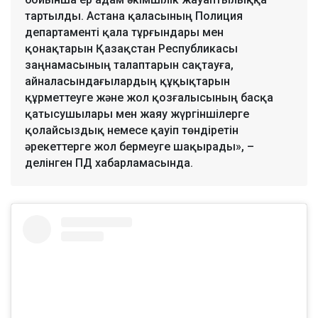
тартылды. Астана қаласының Полиция
департаменті қала тұрғындары мен
қонақтарын Қазақстан Республикасы
заңнамасының талаптарын сақтауға,
айналасындағылардың құқықтарын
құрметтеуге және жол қозғалысының басқа
қатысушылары мен жаяу жүргіншілерге
қолайсыздық немесе қауіп төндіретін
әрекеттерге жол бермеуге шақырады», –
делінген ПД хабарламасында.