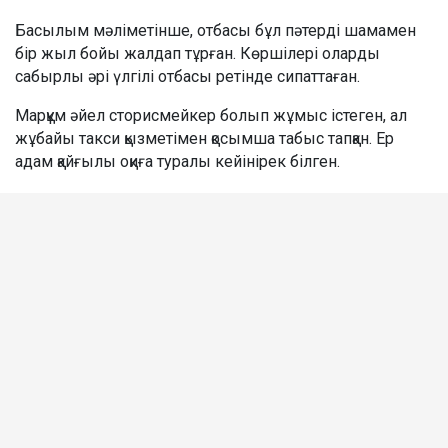
Басылым мәліметінше, отбасы бұл пәтерді шамамен
бір жыл бойы жалдап тұрған. Көршілері оларды
сабырлы әрі үлгілі отбасы ретінде сипаттаған.
Марқұм әйел сторисмейкер болып жұмыс істеген, ал
жұбайы такси қызметімен қосымша табыс тапқан. Ер
адам қайғылы оқиға туралы кейінірек білген.