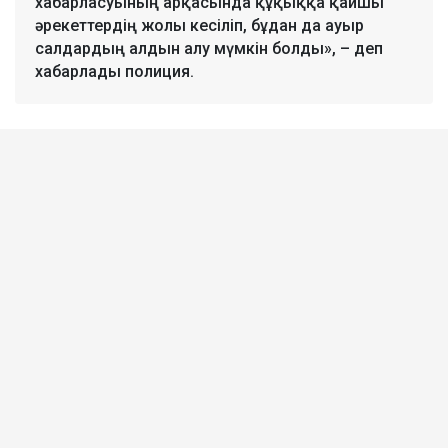
хабарласуының арқасында құқыққа қайшы
әрекеттердің жолы кесіліп, бұдан да ауыр
салдардың алдын алу мүмкін болды», – деп
хабарлады полиция.