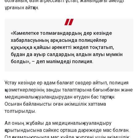
болғанын, өзін агрессивті ұстап, жанындағы әйелді
ұрғанын айтқан.
«Кәмелетке толмағандардың дер кезінде
хабарласуының арқасында полицейлер
құқыққа қайшы әрекетті жедел тоқтатып,
бұдан да ауыр салдардың алдын алуы мүмкін
болды», – деп мәлімдеді полиция.
Ұстау кезінде ер адам балағат сөздер айтып, полиция
қызметкерлерінің заңды талаптарына бағынбаған және
медициналық куәландырудан өтуден бас тартқан.
Осыған байланысты оған әкімшілік хаттама
толтырылды.
Ал оның жұбайы да медициналық куәландыру
қорытындысына сәйкес орташа дәрежеде мас болған.
Ол қоғамдық орында мас күйде жүргені үшін әкімшілік