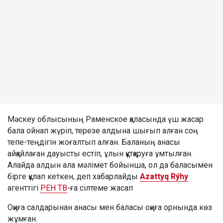
Мәскеу облысының Раменское қаласында үш жасар
бала ойнап жүріп, терезе алдына шығып алған соң
тепе-теңдігін жоғалтып алған. Баланың анасы
айқайлаған дауысты естіп, ұлын құтқаруға ұмтылған.
Алайда алдын ала мәлімет бойынша, ол да баласымен
бірге құлап кеткен, деп хабарлайды
Azattyq Rýhy
агенттігі
РЕН ТВ
-ға сілтеме жасап
Оқиға салдарынан анасы мен баласы оқиға орнында көз
жұмған.