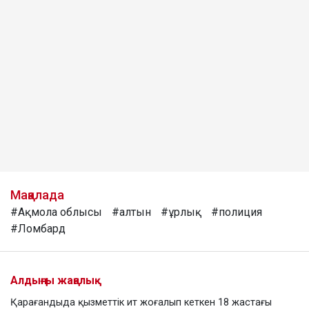
Мақалада
#Ақмола облысы
#алтын
#ұрлық
#полиция
#Ломбард
Алдыңғы жаңалық
Қарағандыда қызметтік ит жоғалып кеткен 18 жастағы