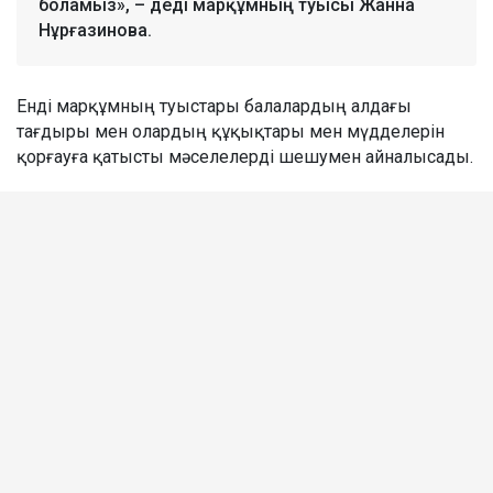
боламыз», – деді марқұмның туысы Жанна
Нұрғазинова.
Енді марқұмның туыстары балалардың алдағы
тағдыры мен олардың құқықтары мен мүдделерін
қорғауға қатысты мәселелерді шешумен айналысады.