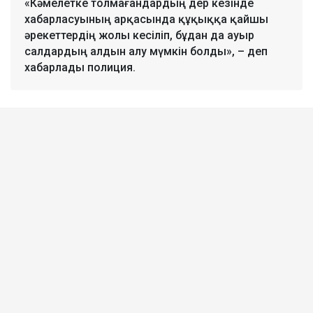
«Кәмелетке толмағандардың дер кезінде
хабарласуының арқасында құқыққа қайшы
әрекеттердің жолы кесіліп, бұдан да ауыр
салдардың алдын алу мүмкін болды», – деп
хабарлады полиция.