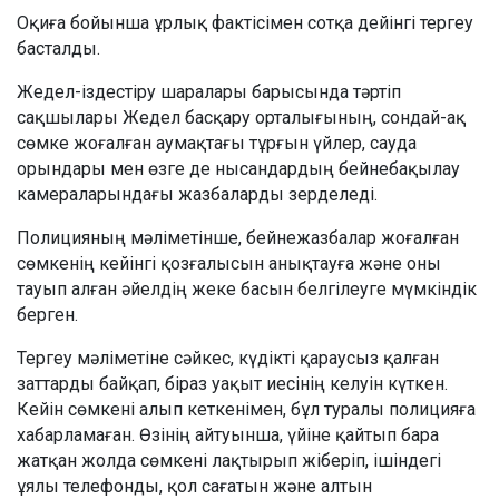
Оқиға бойынша ұрлық фактісімен сотқа дейінгі тергеу
басталды.
Жедел-іздестіру шаралары барысында тәртіп
сақшылары Жедел басқару орталығының, сондай-ақ
сөмке жоғалған аумақтағы тұрғын үйлер, сауда
орындары мен өзге де нысандардың бейнебақылау
камераларындағы жазбаларды зерделеді.
Полицияның мәліметінше, бейнежазбалар жоғалған
сөмкенің кейінгі қозғалысын анықтауға және оны
тауып алған әйелдің жеке басын белгілеуге мүмкіндік
берген.
Тергеу мәліметіне сәйкес, күдікті қараусыз қалған
заттарды байқап, біраз уақыт иесінің келуін күткен.
Кейін сөмкені алып кеткенімен, бұл туралы полицияға
хабарламаған. Өзінің айтуынша, үйіне қайтып бара
жатқан жолда сөмкені лақтырып жіберіп, ішіндегі
ұялы телефонды, қол сағатын және алтын