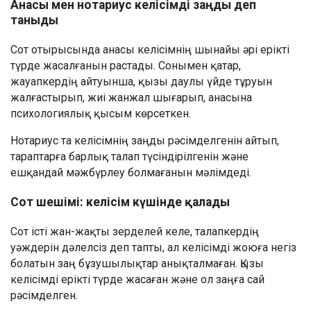
Анасы мен нотариус келісімді заңды деп
таныды
Сот отырысында анасы келісімнің шынайы әрі ерікті
түрде жасалғанын растады. Сонымен қатар,
жауапкердің айтуынша, қызы даулы үйде тұруын
жалғастырып, жиі жанжал шығарып, анасына
психологиялық қысым көрсеткен.
Нотариус та келісімнің заңды рәсімделгенін айтып,
тараптарға барлық талап түсіндірілгенін және
ешқандай мәжбүрлеу болмағанын мәлімдеді.
Сот шешімі: келісім күшінде қалады
Сот істі жан-жақты зерделей келе, талапкердің
уәждерін дәлелсіз деп тапты, ал келісімді жоюға негіз
болатын заң бұзушылықтар анықталмаған. Қызы
келісімді ерікті түрде жасаған және ол заңға сай
рәсімделген.