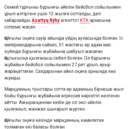
Семей тұрғыны бұрынғы әйелін бейсбол сойылымен
ұрып өлтіргені үшін 12 жылға сотталды, деп
хабарлайды
Azattyq Rýhy
агенттігі
КТК
арнасына
сілтеме жасап.
Қайғылы оқиға сәуір айында үйдің ауласында болған. Іс
материалдарына сәйкес, 51 жастағы ер адам мас
күйінде бұрынғы жұбайына шабуыл жасаған.
Қақтығысқа қызғаныш себеп болған. Ол бұрынғы
жұбайын бейсбол сойылымен 27 рет ұрып, ауыр
жарақаттаған. Салдарынан әйел оқиға орнында көз
жұмды.
Марқұмның туыстары сотта ер адамның бірнеше жыл
бойы бұрынғы жұбайына агрессия көрсетіп келгенін
айтты. Ажырасқаннан кейін де ол экс-әйелін
қызғанып, жанжал шығарып жүрген.
Қайғылы оқиға кезінде марқұмның кәмелетке
толмаған екі баласы болған.