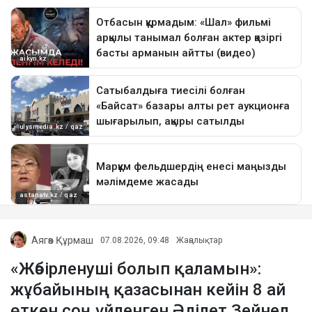
Аягөз Құрмаш
07.08.2026, 09:48
Жаңалықтар
«Жәбірленуші болып қаламын»:
жұбайының қазасынан кейін 8 ай
өткен соң үйленген Әділет Зейнел