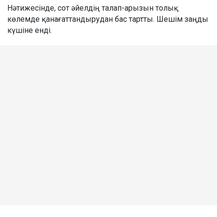
Нәтижесінде, сот әйелдің талап-арызын толық
көлемде қанағаттандырудан бас тартты. Шешім заңды
күшіне енді.