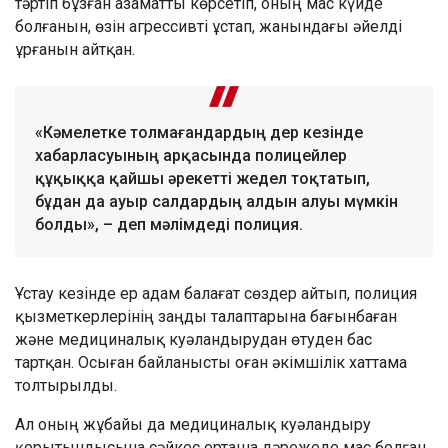
тәртіп бұзған азаматты көрсетіп, оның мас күйде
болғанын, өзін агрессивті ұстап, жанындағы әйелді
ұрғанын айтқан.
«Кәмелетке толмағандардың дер кезінде
хабарласуының арқасында полицейлер
құқыққа қайшы әрекетті жедел тоқтатып,
бұдан да ауыр салдардың алдын алуы мүмкін
болды», – деп мәлімдеді полиция.
Ұстау кезінде ер адам балағат сөздер айтып, полиция
қызметкерлерінің заңды талаптарына бағынбаған
және медициналық куәландырудан өтуден бас
тартқан. Осыған байланысты оған әкімшілік хаттама
толтырылды.
Ал оның жұбайы да медициналық куәландыру
қорытындысына сәйкес орташа дәрежеде мас болған.