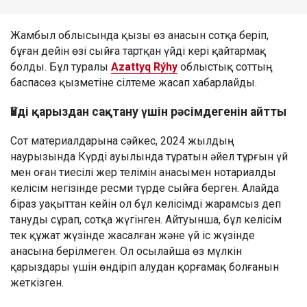
Жамбыл облысында қызы өз анасын сотқа беріп,
бұған дейін өзі сыйға тартқан үйді кері қайтармақ
болды. Бұл туралы
Azattyq Rýhy
облыстық соттың
баспасөз қызметіне сілтеме жасап хабарлайды.
Үйді қарыздан сақтану үшін рәсімдегенін айтты
Сот материалдарына сәйкес, 2024 жылдың
наурызында Күрді ауылында тұратын әйел тұрғын үй
мен оған тиесілі жер телімін анасымен нотариалды
келісім негізінде ресми түрде сыйға берген. Алайда
біраз уақыттан кейін ол бұл келісімді жарамсыз деп
тануды сұрап, сотқа жүгінген. Айтуынша, бұл келісім
тек құжат жүзінде жасалған және үй іс жүзінде
анасына берілмеген. Ол осылайша өз мүлкін
қарыздары үшін өндіріп алудан қорғамақ болғанын
жеткізген.