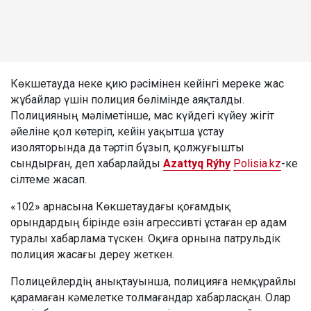
Көкшетауда неке қию рәсімінен кейінгі мереке жас
жұбайлар үшін полиция бөлімінде аяқталды.
Полицияның мәліметінше, мас күйдегі күйеу жігіт
әйеліне қол көтеріп, кейін уақытша ұстау
изоляторында да тәртіп бұзып, қолжуғышты
сындырған, деп хабарлайды
Azattyq Rýhy
Polisia.kz
-ке
сілтеме жасап.
«102» арнасына Көкшетаудағы қоғамдық
орындардың бірінде өзін агрессивті ұстаған ер адам
туралы хабарлама түскен. Оқиға орнына патрульдік
полиция жасағы дереу жеткен.
Полицейлердің анықтауынша, полицияға немқұрайлы
қарамаған кәмелетке толмағандар хабарласқан. Олар