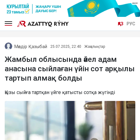
ҚАЗ
РУС
Мөлдір Қазыбай
25.07.2025, 22:40
Жаңалықтар
Жамбыл облысында әйел адам
анасына сыйлаған үйін сот арқылы
тартып алмақ болды
Қызы сыйға тартқан үйге қатысты сотқа жүгінді