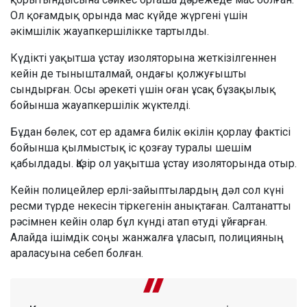
Ол қоғамдық орында мас күйде жүргені үшін
әкімшілік жауапкершілікке тартылды.
Күдікті уақытша ұстау изоляторына жеткізілгеннен
кейін де тынышталмай, ондағы қолжуғышты
сындырған. Осы әрекеті үшін оған ұсақ бұзақылық
бойынша жауапкершілік жүктелді.
Бұдан бөлек, сот ер адамға билік өкілін қорлау фактісі
бойынша қылмыстық іс қозғау туралы шешім
қабылдады. Қазір ол уақытша ұстау изоляторында отыр.
Кейін полицейлер ерлі-зайыптылардың дәл сол күні
ресми түрде некесін тіркегенін анықтаған. Салтанатты
рәсімнен кейін олар бұл күнді атап өтуді ұйғарған.
Алайда ішімдік соңы жанжалға ұласып, полицияның
араласуына себеп болған.