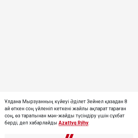
Ұлдана Мырзуанның күйеуі Әділет Зейнел қазадан 8
ай өткен соң үйленіп кеткені жайлы ақпарат тараған
соң, өз тарапынан мән-жайды түсіндіру үшін сұхбат
берді, деп хабарлайды
Azattyq Rýhy
.