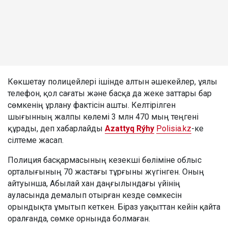
Көкшетау полицейлері ішінде алтын әшекейлер, ұялы
телефон, қол сағаты және басқа да жеке заттары бар
сөмкенің ұрлану фактісін ашты. Келтірілген
шығынның жалпы көлемі 3 млн 470 мың теңгені
құрады, деп хабарлайды
Azattyq Rýhy
Polisia.kz
-ке
сілтеме жасап.
Полиция басқармасының кезекші бөліміне облыс
орталығының 70 жастағы тұрғыны жүгінген. Оның
айтуынша, Абылай хан даңғылындағы үйінің
ауласында демалып отырған кезде сөмкесін
орындықта ұмытып кеткен. Біраз уақыттан кейін қайта
оралғанда, сөмке орнында болмаған.