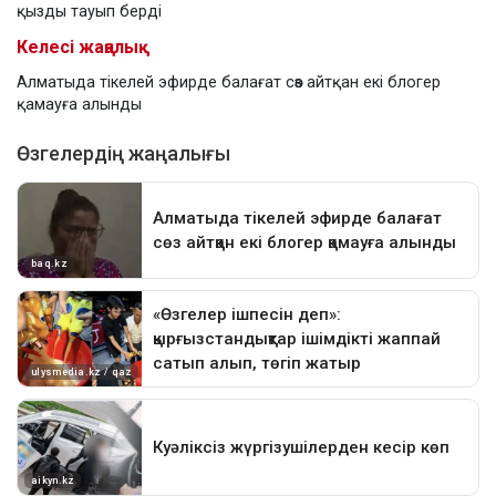
қызды тауып берді
Келесі жаңалық
Алматыда тікелей эфирде балағат сөз айтқан екі блогер
қамауға алынды