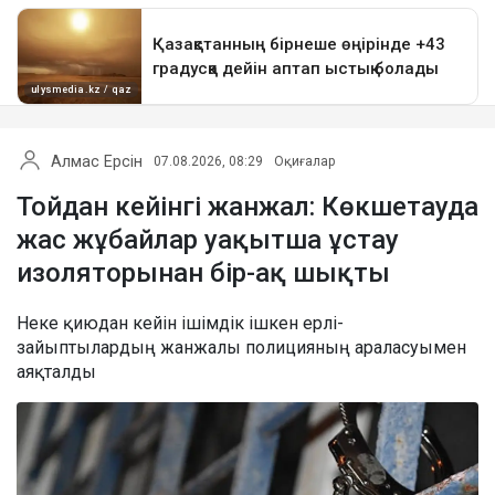
Алмас Ерсін
07.08.2026, 08:29
Оқиғалар
Тойдан кейінгі жанжал: Көкшетауда
жас жұбайлар уақытша ұстау
изоляторынан бір-ақ шықты
Неке қиюдан кейін ішімдік ішкен ерлі-
зайыптылардың жанжалы полицияның араласуымен
аяқталды