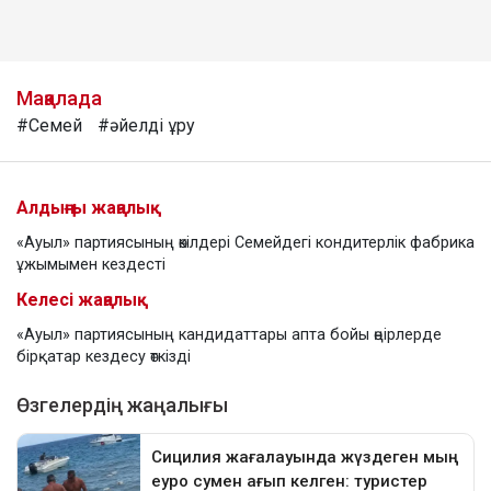
Мақалада
#Семей
#әйелді ұру
Алдыңғы жаңалық
«Ауыл» партиясының өкілдері Семейдегі кондитерлік фабрика
ұжымымен кездесті
Келесі жаңалық
«Ауыл» партиясының кандидаттары апта бойы өңірлерде
бірқатар кездесу өткізді