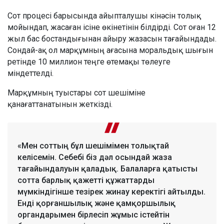
Сот процесі барысында айыпталушы кінәсін толық
мойындап, жасаған ісіне өкінетінін білдірді. Сот оған 12
жыл бас бостандығынан айыру жазасын тағайындады.
Сондай-ақ ол марқұмның ағасына моральдық шығын
ретінде 10 миллион теңге өтемақы төлеуге
міндеттелді.
Марқұмның туыстары сот шешіміне
қанағаттанатынын жеткізді.
«Мен соттың бұл шешімімен толықтай
келісемін. Себебі біз дәл осындай жаза
тағайындалуын қаладық. Балаларға қатысты
сотта барлық қажетті құжаттарды
мүмкіндігінше тезірек жинау керектігі айтылды.
Енді қорғаншылық және қамқоршылық
органдарымен бірлесіп жұмыс істейтін