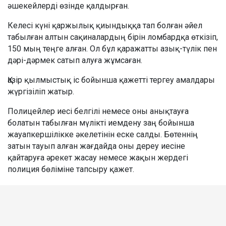
әшекейлерді өзінде қалдырған.
Келесі күні қаржылық қиындыққа тап болған әйел
табылған алтын сақиналардың бірін ломбардқа өткізіп,
150 мың теңге алған. Ол бұл қаражатты азық-түлік пен
дәрі-дәрмек сатып алуға жұмсаған.
Қазір қылмыстық іс бойынша қажетті тергеу амалдары
жүргізіліп жатыр.
Полицейлер иесі белгілі немесе оны анықтауға
болатын табылған мүлікті иемдену заң бойынша
жауапкершілікке әкелетінін еске салды. Бөтеннің
затын тауып алған жағдайда оны дереу иесіне
қайтаруға әрекет жасау немесе жақын жердегі
полиция бөліміне тапсыру қажет.