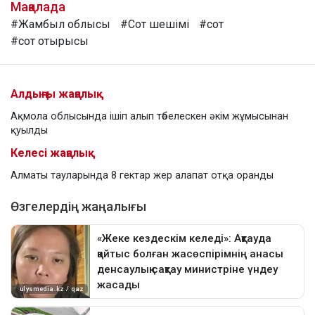
Мақалада
#Жамбыл облысы
#Сот шешімі
#сот
#сот отырысы
Алдыңғы жаңалық
Ақмола облысында ішіп алып төбелескен әкім жұмысынан
қуылды
Келесі жаңалық
Алматы тауларында 8 гектар жер алапат отқа оранды