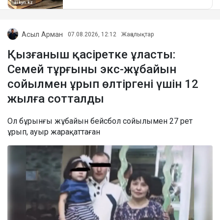
Асыл Арман
07.08.2026, 12:12
Жаңалықтар
Қызғаныш қасіретке ұласты:
Семей тұрғыны экс-жұбайын
сойылмен ұрып өлтіргені үшін 12
жылға сотталды
Ол бұрынғы жұбайын бейсбол сойылымен 27 рет
ұрып, ауыр жарақаттаған