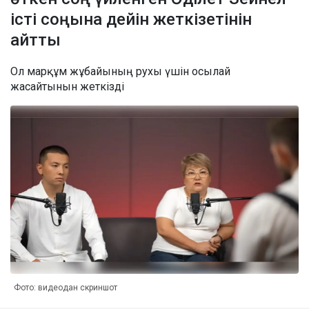
істі соңына дейін жеткізетінін
айтты
Ол марқұм жұбайының рухы үшін осылай
жасайтынын жеткізді
Фото: видеодан скриншот