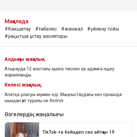
Мақалада
#Көкшетау
#төбелес
#жанжал
#үйлену тойы
#уақытша ұстау изоляторы
Алдыңғы жаңалық
Атырауда 12 жастағы қызға тиіскен ер адамға іздеу
жарияланды
Келесі жаңалық
Апатқа ұласуы мүмкін еді: Маңғыстаудағы кен орнында
шыққан өрт туралы не белгілі