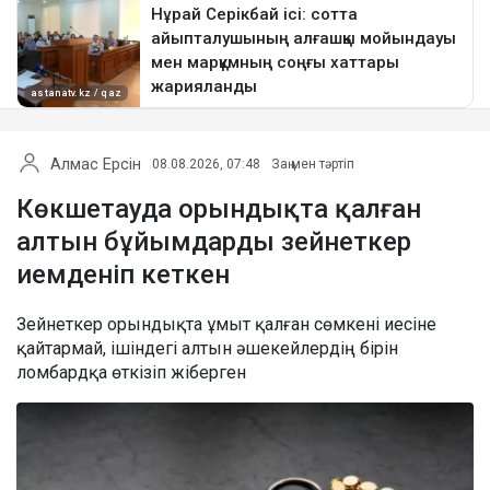
Алмас Ерсін
08.08.2026, 07:48
Заң мен тәртіп
Көкшетауда орындықта қалған
алтын бұйымдарды зейнеткер
иемденіп кеткен
Зейнеткер орындықта ұмыт қалған сөмкені иесіне
қайтармай, ішіндегі алтын әшекейлердің бірін
ломбардқа өткізіп жіберген