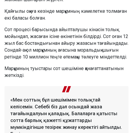
Қайғылы оқиға кезінде марқұмның кәмелетке толмаған
екі баласы болған.
Сот процесі барысында айыпталушы кінәсін толық
мойындап, жасаған ісіне өкінетінін білдірді. Сот оған 12
жыл бас бостандығынан айыру жазасын тағайындады.
Сондай-ақ ол марқұмның ағасына моральдық шығын
ретінде 10 миллион теңге өтемақы төлеуге міндеттелді.
Марқұмның туыстары сот шешіміне қанағаттанатынын
жеткізді.
«Мен соттың бұл шешімімен толықтай
келісемін. Себебі біз дәл осындай жаза
тағайындалуын қаладық. Балаларға қатысты
сотта барлық қажетті құжаттарды
мүмкіндігінше тезірек жинау керектігі айтылды.