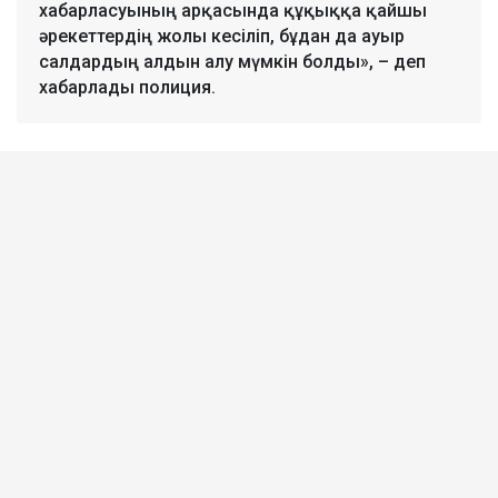
хабарласуының арқасында құқыққа қайшы
әрекеттердің жолы кесіліп, бұдан да ауыр
салдардың алдын алу мүмкін болды», – деп
хабарлады полиция.