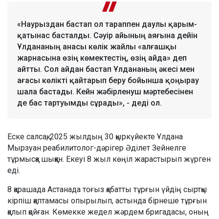
«Наурыздан бастап ол тараппен даулы қарым-
қатынас басталды. Сәуір айының аяғына дейін
Ұлдананың анасы көлік жайлы «алғашқы
жарнасына өзің көмектестің, өзің айда» деп
айтты. Сол айдан бастап Ұлдананың әкесі мен
ағасы көлікті қайтарып беру бойынша қоңырау
шала бастады. Кейн жәбірленуш мәртебесінен
де бас тартуымды сұрады», - деді ол.
Еске салсақ, 2025 жылдың 30 қыркүйекте Ұлдана
Мырзуан реабилитолог-дәрігер Әділет Зейнелге
тұрмысқа шыққан. Екеуі 8 жыл көңіл жарастырып жүрген
еді.
8 қарашада Астанада тоғыз қабатты тұрғын үйдің сыртқы
кірпіш қаптамасы опырылып, астында бірнеше тұрғын
қалып қойған. Көмекке жедел жәрдем бригадасы, оның