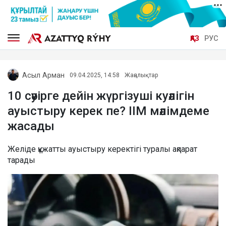
ҚАЗ
РУС
Асыл Арман
09.04.2025, 14:58
Жаңалықтар
10 сәуірге дейін жүргізуші куәлігін
ауыстыру керек пе? ІІМ мәлімдеме
жасады
Желіде құжатты ауыстыру керектігі туралы ақпарат
тарады