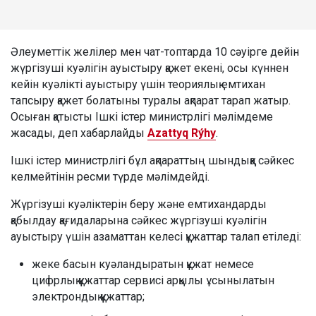
Әлеуметтік желілер мен чат-топтарда 10 сәуірге дейін
жүргізуші куәлігін ауыстыру қажет екені, осы күннен
кейін куәлікті ауыстыру үшін теориялық емтихан
тапсыру қажет болатыны туралы ақпарат тарап жатыр.
Осыған қатысты Ішкі істер министрлігі мәлімдеме
жасады, деп хабарлайды
Azattyq Rýhy
.
Ішкі істер министрлігі бұл ақпараттың шындыққа сәйкес
келмейтінін ресми түрде мәлімдейді.
Жүргізуші куәліктерін беру және емтихандарды
қабылдау қағидаларына сәйкес жүргізуші куәлігін
ауыстыру үшін азаматтан келесі құжаттар талап етіледі:
жеке басын куәландыратын құжат немесе
цифрлық құжаттар сервисі арқылы ұсынылатын
электрондық құжаттар;