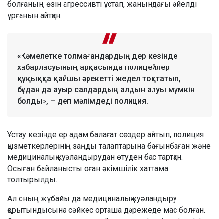
болғанын, өзін агрессивті ұстап, жанындағы әйелді
ұрғанын айтқан.
«Кәмелетке толмағандардың дер кезінде
хабарласуының арқасында полицейлер
құқыққа қайшы әрекетті жедел тоқтатып,
бұдан да ауыр салдардың алдын алуы мүмкін
болды», – деп мәлімдеді полиция.
Ұстау кезінде ер адам балағат сөздер айтып, полиция
қызметкерлерінің заңды талаптарына бағынбаған және
медициналық куәландырудан өтуден бас тартқан.
Осыған байланысты оған әкімшілік хаттама
толтырылды.
Ал оның жұбайы да медициналық куәландыру
қорытындысына сәйкес орташа дәрежеде мас болған.