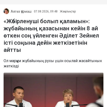
Аягөз Құрмаш
07.08.2026, 09:48
Жаңалықтар
«Жәбірленуші болып қаламын»:
жұбайының қазасынан кейін 8 ай
өткен соң үйленген Әділет Зейнел
істі соңына дейін жеткізетінін
айтты
Ол марқұм жұбайының рухы үшін осылай жасайтынын
жеткізді