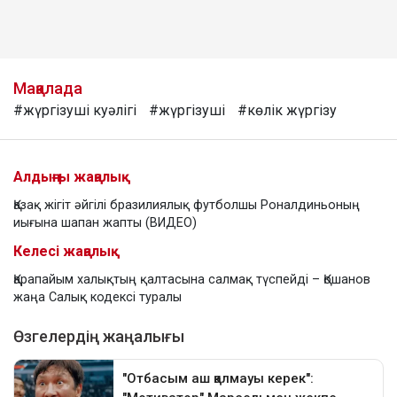
Мақалада
#жүргізуші куәлігі
#жүргізуші
#көлік жүргізу
Алдыңғы жаңалық
Қазақ жігіт әйгілі бразилиялық футболшы Роналдиньоның
иығына шапан жапты (ВИДЕО)
Келесі жаңалық
Қарапайым халықтың қалтасына салмақ түспейді – Қошанов
жаңа Салық кодексі туралы