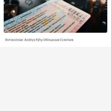
Фотоколлаж: Azattyq Rýhy/Әбілқасым Есентаев