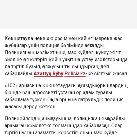
Көкшетауда неке қию рәсімінен кейінгі мереке жас
жұбайлар үшін полиция бөлімінде аяқталды.
Полицияның мәліметінше, мас күйдегі күйеу жігіт
әйеліне қол көтеріп, кейін уақытша ұстау изоляторында
да тәртіп бұзып, қолжуғышты сындырған, деп
хабарлайды
Azattyq Rýhy
Polisia.kz
-ке сілтеме жасап.
«102» арнасына Көкшетаудағы қоғамдық орындардың
бірінде өзін агрессивті ұстаған ер адам туралы
хабарлама түскен. Оқиға орнына патрульдік полиция
жасағы дереу жеткен.
Полицейлердің анықтауынша, полицияға немқұрайлы
қарамаған кәмелетке толмағандар хабарласқан. Олар
тәртіп бұзған азаматты көрсетіп, оның мас күйде