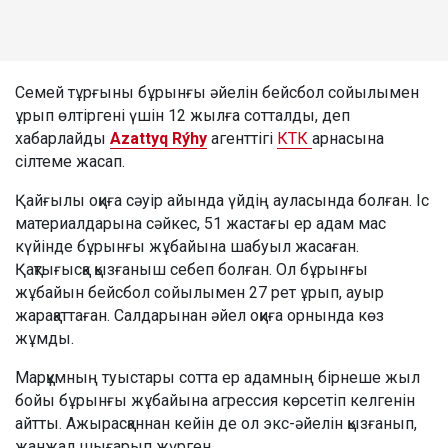
Семей тұрғыны бұрынғы әйелін бейсбол сойылымен
ұрып өлтіргені үшін 12 жылға сотталды, деп
хабарлайды
Azattyq Rýhy
агенттігі
КТК
арнасына
сілтеме жасап.
Қайғылы оқиға сәуір айында үйдің ауласында болған. Іс
материалдарына сәйкес, 51 жастағы ер адам мас
күйінде бұрынғы жұбайына шабуыл жасаған.
Қақтығысқа қызғаныш себеп болған. Ол бұрынғы
жұбайын бейсбол сойылымен 27 рет ұрып, ауыр
жарақаттаған. Салдарынан әйел оқиға орнында көз
жұмды.
Марқұмның туыстары сотта ер адамның бірнеше жыл
бойы бұрынғы жұбайына агрессия көрсетіп келгенін
айтты. Ажырасқаннан кейін де ол экс-әйелін қызғанып,
жанжал шығарып жүрген.