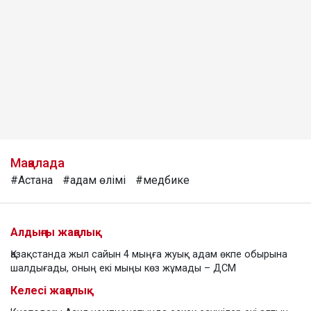
Мақалада
#Астана
#адам өлімі
#медбике
Алдыңғы жаңалық
Қазақстанда жыл сайын 4 мыңға жуық адам өкпе обырына
шалдығады, оның екі мыңы көз жұмады – ДСМ
Келесі жаңалық