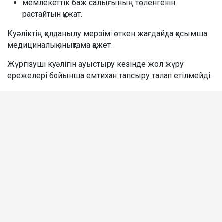
мемлекеттік баж салығының төленгенін
растайтын құжат.
Куәліктің қолданылу мерзімі өткен жағдайда қосымша
медициналық анықтама қажет.
Жүргізуші куәлігін ауыстыру кезінде жол жүру
ережелері бойынша емтихан тапсыру талап етілмейді.