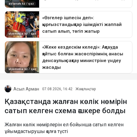
Асыл Арман
07.08.2026, 16:42
Жаңалықтар
Қазақстанда жалған көлік нөмірін
сатып келген схема әшкере болды
Жалған көлік нөмірлерін ел бойынша сатып келген
ұйымдастырушы қолға түсті