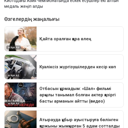
Киотодағы Азия чемпионатында ескек есушілер екі алтын
медаль жеңіп алды