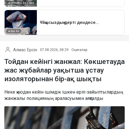
Алмас Ерсін
07.08.2026, 08:29
Оқиғалар
Тойдан кейінгі жанжал: Көкшетауда
жас жұбайлар уақытша ұстау
изоляторынан бір-ақ шықты
Неке қиюдан кейін ішімдік ішкен ерлі-зайыптылардың
жанжалы полицияның араласуымен аяқталды