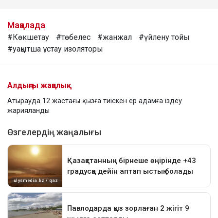
Мақалада
#Көкшетау
#төбелес
#жанжал
#үйлену тойы
#уақытша ұстау изоляторы
Алдыңғы жаңалық
Атырауда 12 жастағы қызға тиіскен ер адамға іздеу
жарияланды