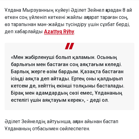
Ұлдана Мырзуанның күйеуі Әділет Зейнел қазадан 8 ай
өткен соң үйленіп кеткені жайлы ақпарат тараған соң,
өз тарапынан мән-жайды түсіндіру үшін сұхбат берді,
деп хабарлайды
Azattyq Rýhy
.
«Мен жәбірленуші болып қаламын. Осының
барлығын мен бастаған соң аяқтағым келеді.
Барлық жерге өзім бардым. Қазақта бастаған
ісіңді аяқта деп айтады. Ертең оны қалдырып
кетсем де, хейттің екінші толқыны басталады.
Бірақ мен адамдардың сөзі емес, Ұлдананың
естелігі үшін аяқтауым керек», - деді ол.
Әділет Зейнелдің айтуынша, ақпан айынан бастап
Ұлдананың отбасымен сөйлеспеген.