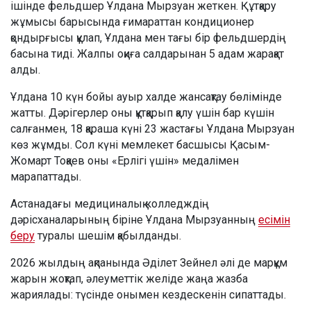
ішінде фельдшер Ұлдана Мырзуан жеткен. Құтқару
жұмысы барысында ғимараттан кондиционер
қондырғысы құлап, Ұлдана мен тағы бір фельдшердің
басына тиді. Жалпы оқиға салдарынан 5 адам жарақат
алды.
Ұлдана 10 күн бойы ауыр халде жансақтау бөлімінде
жатты. Дәрігерлер оны құтқарып қалу үшін бар күшін
салғанмен, 18 қараша күні 23 жастағы Ұлдана Мырзуан
көз жұмды. Сол күні мемлекет басшысы Қасым-
Жомарт Тоқаев оны «Ерлігі үшін» медалімен
марапаттады.
Астанадағы медициналық колледждің
дәрісханаларының біріне Ұлдана Мырзуанның
есімін
беру
туралы шешім қабылданды.
2026 жылдың ақпанында Әділет Зейнел әлі де марқұм
жарын жоқтап, әлеуметтік желіде жаңа жазба
жариялады: түсінде онымен кездескенін сипаттады.