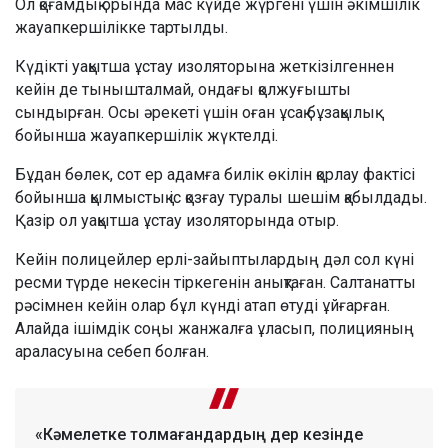
Ол қоғамдық орында мас күйде жүргені үшін әкімшілік
жауапкершілікке тартылды.
Күдікті уақытша ұстау изоляторына жеткізілгеннен
кейін де тынышталмай, ондағы қолжуғышты
сындырған. Осы әрекеті үшін оған ұсақ бұзақылық
бойынша жауапкершілік жүктелді.
Бұдан бөлек, сот ер адамға билік өкілін қорлау фактісі
бойынша қылмыстық іс қозғау туралы шешім қабылдады.
Қазір ол уақытша ұстау изоляторында отыр.
Кейін полицейлер ерлі-зайыптылардың дәл сол күні
ресми түрде некесін тіркегенін анықтаған. Салтанатты
рәсімнен кейін олар бұл күнді атап өтуді ұйғарған.
Алайда ішімдік соңы жанжалға ұласып, полицияның
араласуына себеп болған.
«Кәмелетке толмағандардың дер кезінде