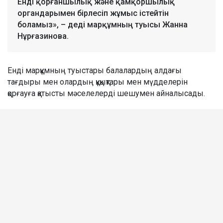
Енді қорғаншылық және қамқоршылық
органдарымен бірлесіп жұмыс істейтін
боламыз», – деді марқұмның туысы Жанна
Нұрғазинова.
Енді марқұмның туыстары балалардың алдағы
тағдыры мен олардың құқықтары мен мүдделерін
қорғауға қатысты мәселелерді шешумен айналысады.