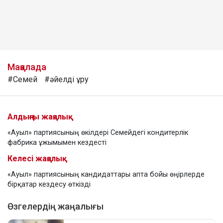
Мақалада
#Семей
#әйелді ұру
Алдыңғы жаңалық
«Ауыл» партиясының өкілдері Семейдегі кондитерлік
фабрика ұжымымен кездесті
Келесі жаңалық
«Ауыл» партиясының кандидаттары апта бойы өңірлерде
бірқатар кездесу өткізді