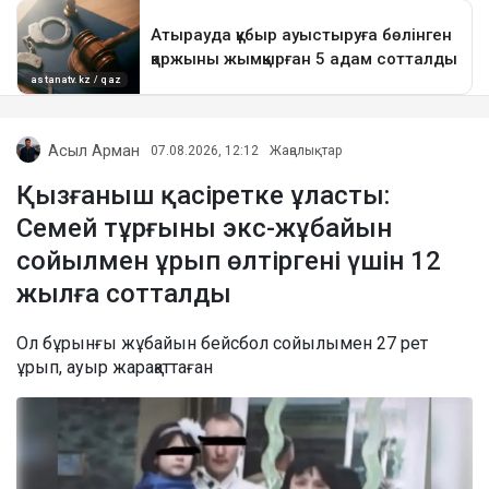
Асыл Арман
07.08.2026, 12:12
Жаңалықтар
Қызғаныш қасіретке ұласты:
Семей тұрғыны экс-жұбайын
сойылмен ұрып өлтіргені үшін 12
жылға сотталды
Ол бұрынғы жұбайын бейсбол сойылымен 27 рет
ұрып, ауыр жарақаттаған