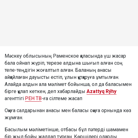
Мәскеу облысының Раменское қаласында үш жасар
бала ойнап жүріп, терезе алдына шығып алған соң
тепе-теңдігін жоғалтып алған. Баланың анасы
айқайлаған дауысты естіп, ұлын құтқаруға ұмтылған.
Алайда алдын ала мәлімет бойынша, ол да баласымен
бірге құлап кеткен, деп хабарлайды
Azattyq Rýhy
агенттігі
РЕН ТВ
-ға сілтеме жасап
Оқиға салдарынан анасы мен баласы оқиға орнында көз
жұмған.
Басылым мәліметінше, отбасы бұл пәтерді шамамен
бір жыл бойы жалдап тұрған. Көршілері оларды