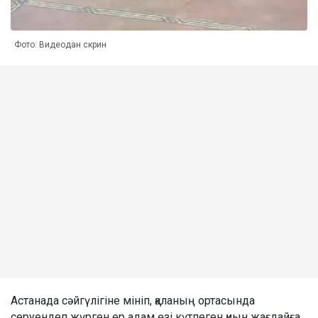
Фото: Видеодан скрин
Астанада сәйгүлігіне мініп, қаланың ортасында
серуендеп жүрген ер адам өзі күтпеген қиын жағдайға