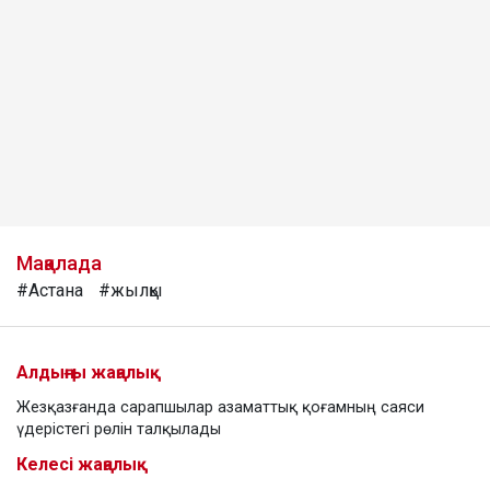
Мақалада
#Астана
#жылқы
Алдыңғы жаңалық
Жезқазғанда сарапшылар азаматтық қоғамның саяси
үдерістегі рөлін талқылады
Келесі жаңалық