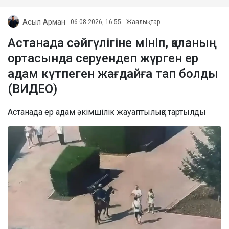
Асыл Арман
06.08.2026, 16:55
Жаңалықтар
Астанада сәйгүлігіне мініп, қаланың
ортасында серуендеп жүрген ер
адам күтпеген жағдайға тап болды
(ВИДЕО)
Астанада ер адам әкімшілік жауаптылыққа тартылды