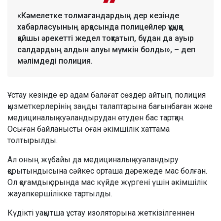
«Кәмелетке толмағандардың дер кезінде
хабарласуының арқасында полицейлер құқыққа
қайшы әрекетті жедел тоқтатып, бұдан да ауыр
салдардың алдын алуы мүмкін болды», – деп
мәлімдеді полиция.
Ұстау кезінде ер адам балағат сөздер айтып, полиция
қызметкерлерінің заңды талаптарына бағынбаған және
медициналық куәландырудан өтуден бас тартқан.
Осыған байланысты оған әкімшілік хаттама
толтырылды.
Ал оның жұбайы да медициналық куәландыру
қорытындысына сәйкес орташа дәрежеде мас болған.
Ол қоғамдық орында мас күйде жүргені үшін әкімшілік
жауапкершілікке тартылды.
Күдікті уақытша ұстау изоляторына жеткізілгеннен