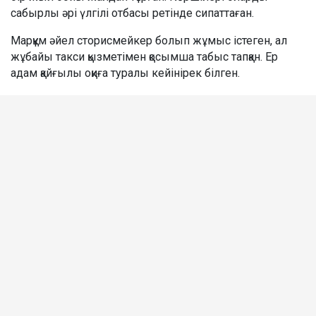
сабырлы әрі үлгілі отбасы ретінде сипаттаған.
Марқұм әйел сторисмейкер болып жұмыс істеген, ал
жұбайы такси қызметімен қосымша табыс тапқан. Ер
адам қайғылы оқиға туралы кейінірек білген.