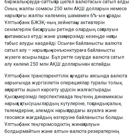
биржалық сауда-саттықта шетел валютасын сатып алды.
Оның жалпы сомасы 250 млн АҚШ долларын немесе
нарықтағы жалпы көлемнің шамамен 6%-ын құрады.
Ұлттық банк БЖЗҚ-ның зейнетақы активтерін
сенімгерлік басқарушы ретінде олардың сақталуын
қамтамасыз етуді және ұзақмерзімді кезеңде нақты
табыс алуды көздейді. Осыған байланысты валюта
сатып алу – нарықтық конъюнктураға байланысты
жүзеге асырылады. Бұл ретте сәуірде валюта сатып
алу көлемі 250 млн АҚШ долларынан аспайды.
Ұлттық банк транспаренттілік қағидаты аясында валюта
нарығында жүргізілетін операциялар туралы толық
ақпаратты ашып көрсету үрдісін жалғастырады.
Қысқамерзімді перспективада теңгенің динамикасы
нарыққа қатысушылардың күтулеріне, тоқсандық салық
төлемдеріне, әлемдік нарықтардағы ахуалға және
геосаяси жағдайдың өзгеруіне байланысты болады.
Ұлттық банк теңгерімсіздіктің жинақталуын
болдырмайтын және алтын-валюта резервтерінің