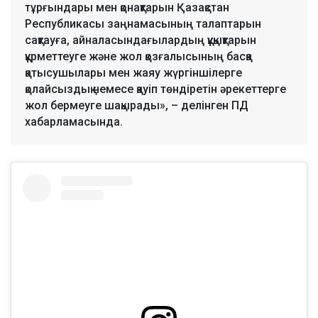
тұрғындары мен қонақтарын Қазақстан
Республикасы заңнамасының талаптарын
сақтауға, айналасындағылардың құқықтарын
құрметтеуге және жол қозғалысының басқа
қатысушылары мен жаяу жүргіншілерге
қолайсыздық немесе қауіп төндіретін әрекеттерге
жол бермеуге шақырады», – делінген ПД
хабарламасында.