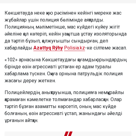
Көкшетауда неке қию рәсімінен кейінгі мереке жас
жұбайлар үшін полиция бөлімінде аяқталды.
Полицияның мәліметінше, мас күйдегі күйеу жігіт
әйеліне қол көтеріп, кейін уақытша ұстау изоляторында
да тәртіп бұзып, қолжуғышты сындырған, деп
хабарлайды
Azattyq Rýhy
Polisia.kz
-ке сілтеме жасап.
«102» арнасына Көкшетаудағы қоғамдық орындардың
бірінде өзін агрессивті ұстаған ер адам туралы
хабарлама түскен. Оқиға орнына патрульдік полиция
жасағы дереу жеткен.
Полицейлердің анықтауынша, полицияға немқұрайлы
қарамаған кәмелетке толмағандар хабарласқан. Олар
тәртіп бұзған азаматты көрсетіп, оның мас күйде
болғанын, өзін агрессивті ұстап, жанындағы әйелді
ұрғанын айтқан.