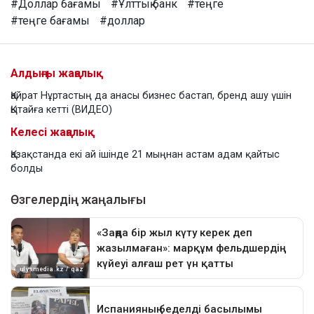
#Доллар бағамы
#Ұлттық банк
#теңге
#теңге бағамы
#доллар
Алдыңғы жаңалық
Қайрат Нұртастың да анасы бизнес бастап, бренд ашу үшін
Қытайға кетті (ВИДЕО)
Келесі жаңалық
Қазақстанда екі ай ішінде 21 мыңнан астам адам қайтыс
болды