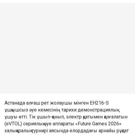
Астанада алғаш рет жолаушы мінген EH216-S
ұшқышсыз әуе кемесінің тарихи демонстрациялық
ұшуы өтті. Тік ұшып-қонып, электр қуатымен қозғалатын
(eVTOL) сериялық әуе аппараты «Future Games 2026»
халықаралық турнирі аясында елордадағы арнайы рұқсат