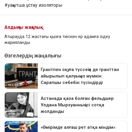
#уақытша ұстау изоляторы
Алдыңғы жаңалық
Атырауда 12 жастағы қызға тиіскен ер адамға іздеу
жарияланды