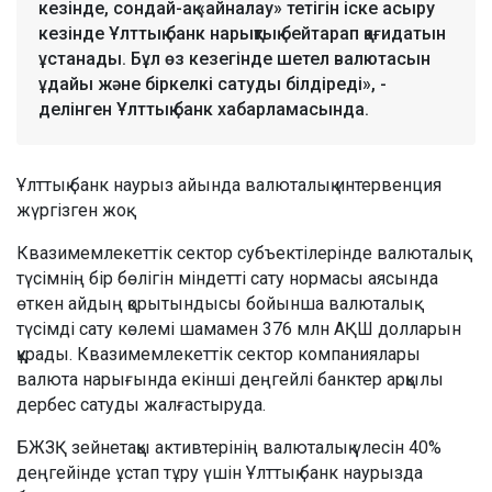
кезінде, сондай-ақ «айналау» тетігін іске асыру
кезінде Ұлттық банк нарықтық бейтарап қағидатын
ұстанады. Бұл өз кезегінде шетел валютасын
ұдайы және біркелкі сатуды білдіреді», -
делінген Ұлттық банк хабарламасында.
Ұлттық банк наурыз айында валюталық интервенция
жүргізген жоқ.
Квазимемлекеттік сектор субъектілерінде валюталық
түсімнің бір бөлігін міндетті сату нормасы аясында
өткен айдың қорытындысы бойынша валюталық
түсімді сату көлемі шамамен 376 млн АҚШ долларын
құрады. Квазимемлекеттік сектор компаниялары
валюта нарығында екінші деңгейлі банктер арқылы
дербес сатуды жалғастыруда.
БЖЗҚ зейнетақы активтерінің валюталық үлесін 40%
деңгейінде ұстап тұру үшін Ұлттық банк наурызда