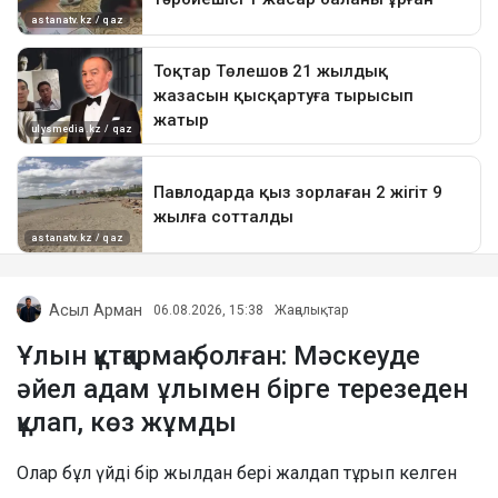
Асыл Арман
06.08.2026, 15:38
Жаңалықтар
Ұлын құтқармақ болған: Мәскеуде
әйел адам ұлымен бірге терезеден
құлап, көз жұмды
Олар бұл үйді бір жылдан бері жалдап тұрып келген