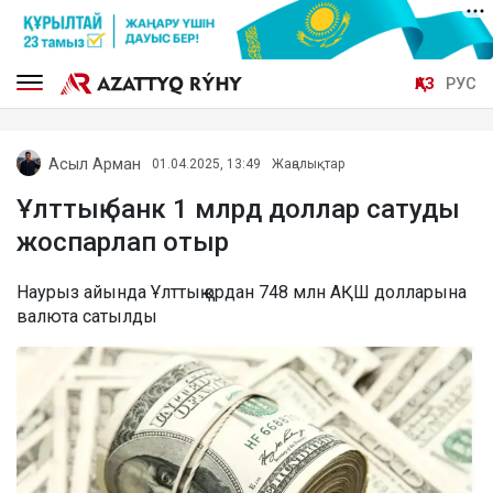
ҚАЗ
РУС
Асыл Арман
01.04.2025, 13:49
Жаңалықтар
Ұлттық банк 1 млрд доллар сатуды
жоспарлап отыр
Наурыз айында Ұлттық қордан 748 млн АҚШ долларына
валюта сатылды