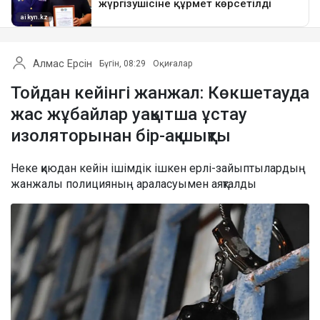
Алмас Ерсін
Бүгін, 08:29
Оқиғалар
Тойдан кейінгі жанжал: Көкшетауда
жас жұбайлар уақытша ұстау
изоляторынан бір-ақ шықты
Неке қиюдан кейін ішімдік ішкен ерлі-зайыптылардың
жанжалы полицияның араласуымен аяқталды