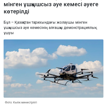
мінген ұшқышсыз әуе кемесі әуеге
көтерілді
Бұл – Қазақстан тарихындағы жолаушы мінген
ұшқышсыз әуе кемесінің алғашқы демонстрациялық
ұшуы
Фото: Көлік министрлігі