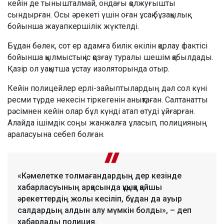
кейін де тынышталмай, ондағы қолжуғышты
сындырған. Осы әрекеті үшін оған ұсақ бұзақылық
бойынша жауапкершілік жүктелді.
Бұдан бөлек, сот ер адамға билік өкілін қорлау фактісі
бойынша қылмыстық іс қозғау туралы шешім қабылдады.
Қазір ол уақытша ұстау изоляторында отыр.
Кейін полицейлер ерлі-зайыптылардың дәл сол күні
ресми түрде некесін тіркегенін анықтаған. Салтанатты
рәсімнен кейін олар бұл күнді атап өтуді ұйғарған.
Алайда ішімдік соңы жанжалға ұласып, полицияның
араласуына себеп болған.
«Кәмелетке толмағандардың дер кезінде
хабарласуының арқасында құқыққа қайшы
әрекеттердің жолы кесіліп, бұдан да ауыр
салдардың алдын алу мүмкін болды», – деп
хабарлады полиция.