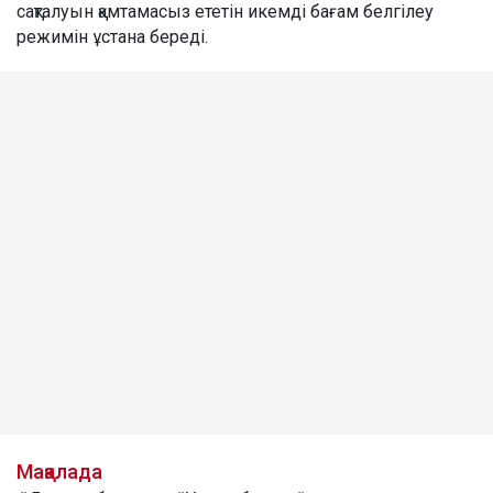
сақталуын қамтамасыз ететін икемді бағам белгілеу
режимін ұстана береді.
Мақалада