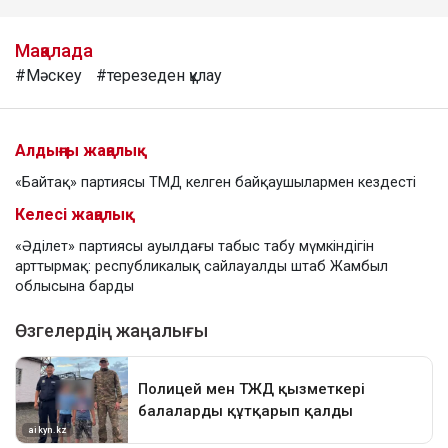
Мақалада
#Мәскеу
#терезеден құлау
Алдыңғы жаңалық
«Байтақ» партиясы ТМД келген байқаушылармен кездесті
Келесі жаңалық
«Әділет» партиясы ауылдағы табыс табу мүмкіндігін
арттырмақ: республикалық сайлауалды штаб Жамбыл
облысына барды