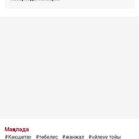
Мақалада
#Көкшетау
#төбелес
#жанжал
#үйлену тойы