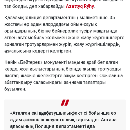
тап болды, деп хабарлайды
Azattyq Rýhy
.
Қалалық Полиция департаментінің мәліметінше, 35
жастағы ер адам елордадағы ойын-сауық
орындарының біріне бейнеролик түсіру мақсатында
атпен автомобиль жолымен және жаяу жүргіншілерге
арналған тротуарлармен жүріп, жаяу жүргіншілердің
қозғалысына кедергі келтірген.
Кейін «Бәйтерек» монументі маңына қарай бет алған
кезде, жол қиылыстарының бірінде жылқы тротуарды
ластап, жасыл желектерге зақым келтірген. Осылайша
абаттандыру саласындағы заңнама талаптары
бұзылған.
«Аталған екі құқық бұзушылық фактісі бойынша ер
адам әкімшілік жауаптылыққа тартылды. Астана
қаласының Полиция департаменті қала