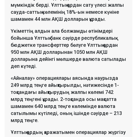
мүмкіндік берді. Ұлттық қордан сату үлесі жалпы
сауда-саттық көлемінің 18%-ын немесе күніне
шамамен 44 млн АҚШ долларын құрады.
Үкіметтің алдын ала болжамды өтінімдері
бойынша Ұлттық банк сәуірде республикалық
бюджетке трансферттер бөлуге Ұлттық қордан
950 млн АҚШ долларынан 1050 млн АҚШ
долларына дейінгі мөлшерде валюта сатылады
деп күтеді.
«Айналау» операциялары аясында наурызда
249 млрд теңге айықтырылды, нәтижесінде 1-
тоқсандағы айықтырудың жалпы көлемі 742
млрд теңгені құрады. 2-тоқсанда осы мақсатта
шамамен 640 млрд теңге көлемінде валюта
сатылымы күтіледі, оның ішінде сәуірде – 213
млрд теңге.
Ұлттық қордың қаражатымен операциялар жүргізу