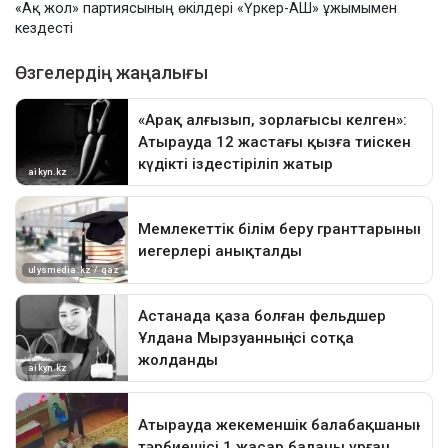
«Ақ жол» партиясының өкілдері «Үркер-АШ» ұжымымен
кездесті