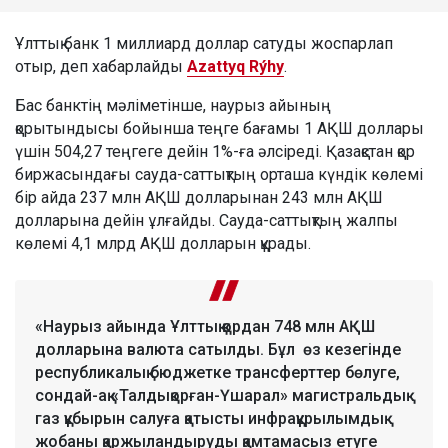
Ұлттық банк 1 миллиард доллар сатуды жоспарлап
отыр, деп хабарлайды
Azattyq Rýhy
.
Бас банктің мәліметінше, наурыз айының
қорытындысы бойынша теңге бағамы 1 АҚШ доллары
үшін 504,27 теңгеге дейін 1%-ға әлсіреді. Қазақстан қор
биржасындағы сауда-саттықтың орташа күндік көлемі
бір айда 237 млн АҚШ долларынан 243 млн АҚШ
долларына дейін ұлғайды. Сауда-саттықтың жалпы
көлемі 4,1 млрд АҚШ долларын құрады.
«Наурыз айында Ұлттық қордан 748 млн АҚШ
долларына валюта сатылды. Бұл өз кезегінде
республикалық бюджетке трансферттер бөлуге,
сондай-ақ «Талдықорған-Үшарал» магистральдық
газ құбырын салуға қатысты инфрақұрылымдық
жобаны қаржыландыруды қамтамасыз етуге