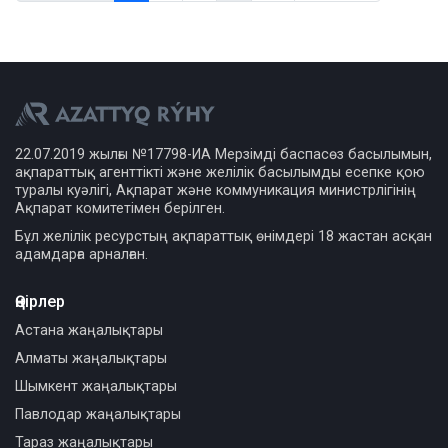
22.07.2019 жылғы №17798-ИА Мерзімді баспасөз басылымын,
ақпараттық агенттікті және желілік басылымды есепке қою
туралы куәлігі, Ақпарат және коммуникация министрлігінің
Ақпарат комитетімен берілген.
Бұл желілік ресурстың ақпараттық өнімдері 18 жастан асқан
адамдарға арналған.
Өңірлер
Астана жаңалықтары
Алматы жаңалықтары
Шымкент жаңалықтары
Павлодар жаңалықтары
Тараз жаңалықтары