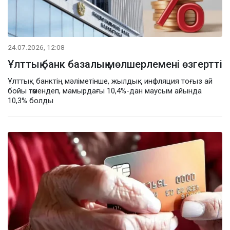
24.07.2026, 12:08
Ұлттық банк базалық мөлшерлемені өзгертті
Ұлттық банктің мәліметінше, жылдық инфляция тоғыз ай
бойы төмендеп, мамырдағы 10,4%-дан маусым айында
10,3% болды