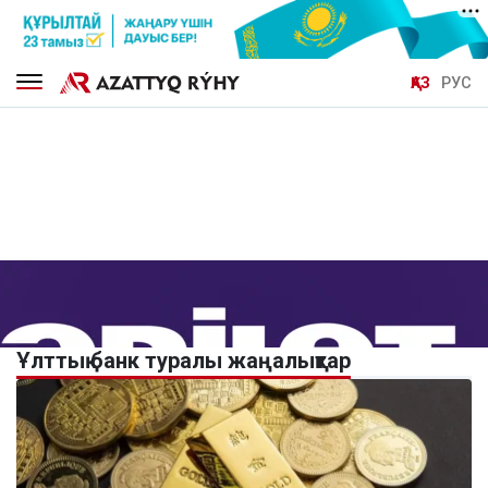
ҚАЗ
РУС
Ұлттық банк туралы жаңалықтар