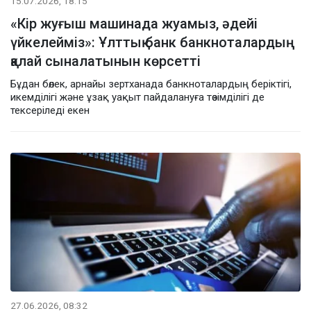
15.07.2026, 18:15
«Кір жуғыш машинада жуамыз, әдейі
үйкелейміз»: Ұлттық банк банкноталардың
қалай сыналатынын көрсетті
Бұдан бөлек, арнайы зертханада банкноталардың беріктігі,
икемділігі және ұзақ уақыт пайдалануға төзімділігі де
тексеріледі екен
27.06.2026, 08:32