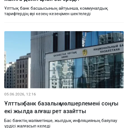
Ұлттық банк басшысының айтуынша, коммуналдық
тарифтердің өсуі кезең-кезеңімен шектеледі
05.06.2026, 12:16
Ұлттық банк базалық мөлшерлемені соңғы
екі жылда алғаш рет азайтты
Бас банктің мәліметінше, жылдық инфляцияның баяулау
үрдісі жалғасып келеді