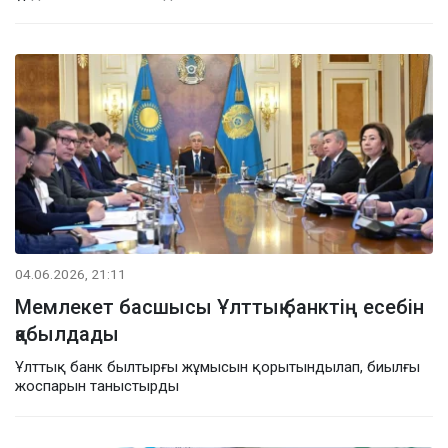
04.06.2026, 21:11
Мемлекет басшысы Ұлттық банктің есебін
қабылдады
Ұлттық банк былтырғы жұмысын қорытындылап, биылғы
жоспарын таныстырды