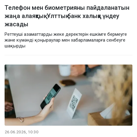
Телефон мен биометрияны пайдаланатын
жаңа алаяқтық: Ұлттық банк халыққа үндеу
жасады
Реттеуші азаматтарды жеке деректерін ешкімге бермеуге
және күмәнді қоңыраулар мен хабарламаларға сенбеуге
шақырды
26.06.2026, 10:30