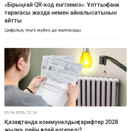
«Бірыңғай QR-код енгіземіз»: Ұлттық банк
төрағасы жазда немен айналысатынын
айтты
Цифрлық теңге жүйесі де жалғасады
05.06.2026, 22:24
Қазақстанда коммуналдық тарифтер 2028
жылға дейін қалай өзгереді?