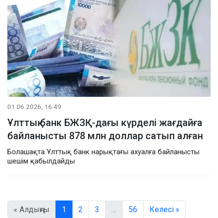
01.06.2026, 16:49
Ұлттық банк БЖЗҚ-дағы күрделі жағдайға
байланысты 878 млн доллар сатып алған
Болашақта Ұлттық банк нарықтағы ахуалға байланысты
шешім қабылдайды
« Алдыңғы
1
2
3
…
56
Келесі »