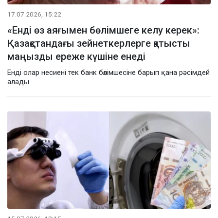
17.07.2026, 15:22
«Енді өз аяғымен бөлімшеге келу керек»:
Қазақстандағы зейнеткерлерге қатысты
маңызды ереже күшіне енеді
Енді олар несиені тек банк бөлімшесіне барып қана рәсімдей
алады