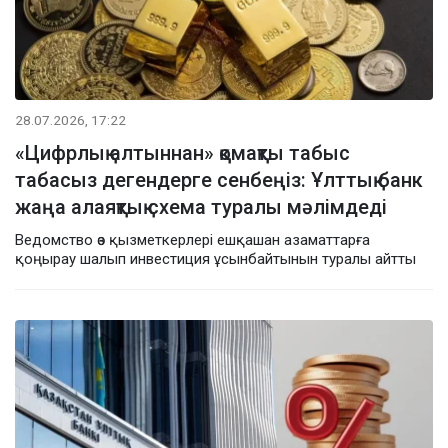
28.07.2026, 17:22
«Цифрлық алтыннан» қомақты табыс
табасыз дегендерге сенбеңіз: Ұлттық банк
жаңа алаяқтық схема туралы мәлімдеді
Ведомство өз қызметкерлері ешқашан азаматтарға
қоңырау шалып инвестиция ұсынбайтынын туралы айтты