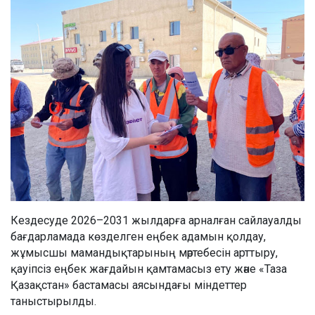
Кездесуде 2026–2031 жылдарға арналған сайлауалды
бағдарламада көзделген еңбек адамын қолдау,
жұмысшы мамандықтарының мәртебесін арттыру,
қауіпсіз еңбек жағдайын қамтамасыз ету және «Таза
Қазақстан» бастамасы аясындағы міндеттер
таныстырылды.