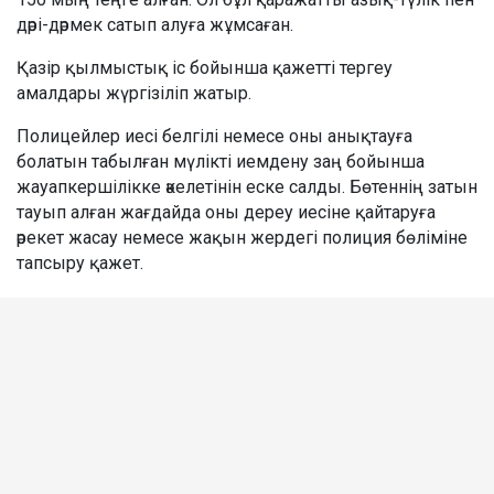
дәрі-дәрмек сатып алуға жұмсаған.
Қазір қылмыстық іс бойынша қажетті тергеу
амалдары жүргізіліп жатыр.
Полицейлер иесі белгілі немесе оны анықтауға
болатын табылған мүлікті иемдену заң бойынша
жауапкершілікке әкелетінін еске салды. Бөтеннің затын
тауып алған жағдайда оны дереу иесіне қайтаруға
әрекет жасау немесе жақын жердегі полиция бөліміне
тапсыру қажет.