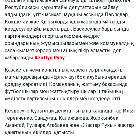
«Әділет» партиясының сайлауалды штабы Қазақстан
Республикасы Құрылтайы депутаттарын сайлау
алдындағы үгіт-насихат науқаны аясында Павлодар,
Көкшетау және Қызылорда қалаларында маңызды
кездесулер ұйымдастырды. Басқосулар барысында
партия өкілдері спортшылармен, өндіріс
орындарының жұмысшыларымен және коммуналдық
сала қызметкерлерімен ашық пікір алмасты, деп
хабарлайды
Azattyq Rýhy.
Қазақстан чемпионатының кезекті сырт алаңдағы
матчы қарсаңында «Ертіс» футбол клубына ерекше
қолдау көрсетілді. Команданың жаттығу базасында
футболшылар мен жаттықтырушылар штабының
«Әділет» партиясының өкілдерімен кездесуі өтті.
Кездесуге Құрылтай депутаттығына кандидаттар Илья
Теренченко, Сандуғаш Қалижанова, Жарқынбек
Амантай, Гүлзира Атабаева және «Жастар Рухы» жастар
қанатының өкілдері қатысты.