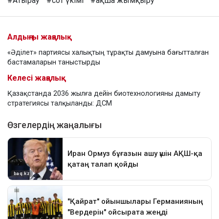
#Атырау
#сот үкімі
#ақша жымқыру
Алдыңғы жаңалық
«Әділет» партиясы халықтың тұрақты дамуына бағытталған
бастамаларын таныстырды
Келесі жаңалық
Қазақстанда 2036 жылға дейін биотехнологияны дамыту
стратегиясы талқыланды: ДСМ