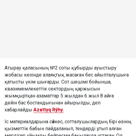
Атырау қаласының №2 соты құбырды ауыстыру
жобасы кезінде алаяқтық жасаған бес айыпталушыға
қатысты үкім шығарды. Сот шешімі бойынша,
квазимемлекеттік сектордың қаржысын
жымқыртқан азаматтар 5 жылдан 6 жыл 8 айға
дейін бас бостандығынан айырылды, деп
хабарлайды
Azattyq Rýhy.
Іс материалдарына сәйкес, сотталушылардың бірі өзінің
қызметтік бабын пайдаланып, тендерді ұтып алған
мердігер ұйымды бейресми бақылауда ұстаған. Ол