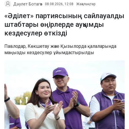
Дәулет Ботагөз
08.08.2026, 12:08
Жаңалықтар
«Әділет» партиясының сайлауалды
штабтары өңірлерде ауқымды
кездесулер өткізді
Павлодар, Көкшетау және Қызылорда қалаларында
маңызды кездесулер ұйымдастырылды