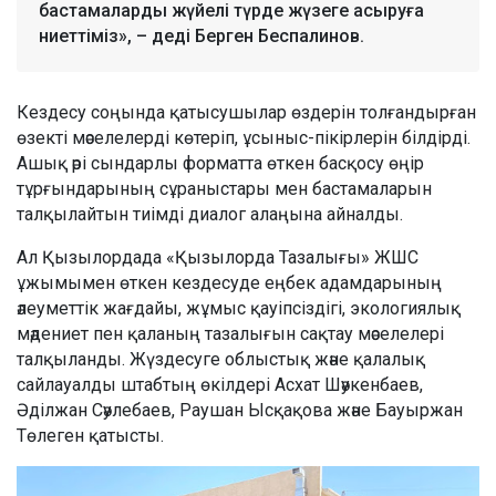
бастамаларды жүйелі түрде жүзеге асыруға
ниеттіміз», – деді Берген Беспалинов.
Кездесу соңында қатысушылар өздерін толғандырған
өзекті мәселелерді көтеріп, ұсыныс-пікірлерін білдірді.
Ашық әрі сындарлы форматта өткен басқосу өңір
тұрғындарының сұраныстары мен бастамаларын
талқылайтын тиімді диалог алаңына айналды.
Ал Қызылордада «Қызылорда Тазалығы» ЖШС
ұжымымен өткен кездесуде еңбек адамдарының
әлеуметтік жағдайы, жұмыс қауіпсіздігі, экологиялық
мәдениет пен қаланың тазалығын сақтау мәселелері
талқыланды. Жүздесуге облыстық және қалалық
сайлауалды штабтың өкілдері Асхат Шәукенбаев,
Әділжан Сәулебаев, Раушан Ысқақова және Бауыржан
Төлеген қатысты.