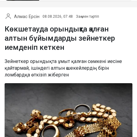
Алмас Ерсін
08.08.2026, 07:48
Заң мен тәртіп
Көкшетауда орындықта қалған
алтын бұйымдарды зейнеткер
иемденіп кеткен
Зейнеткер орындықта ұмыт қалған сөмкені иесіне
қайтармай, ішіндегі алтын әшекейлердің бірін
ломбардқа өткізіп жіберген