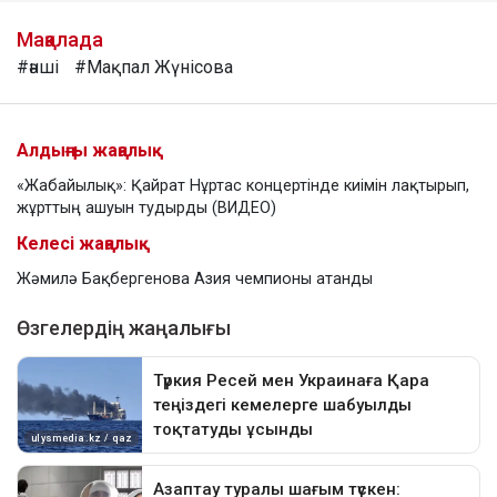
Мақалада
#әнші
#Мақпал Жүнісова
Алдыңғы жаңалық
«Жабайылық»: Қайрат Нұртас концертінде киімін лақтырып,
жұрттың ашуын тудырды (ВИДЕО)
Келесі жаңалық
Жәмилә Бақбергенова Азия чемпионы атанды