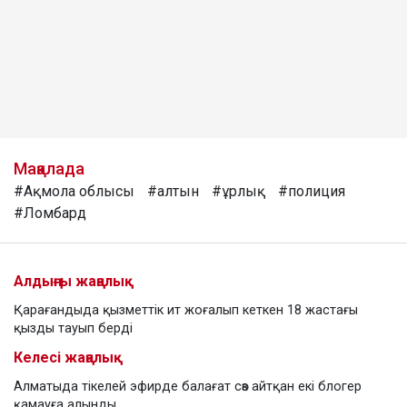
Мақалада
#Ақмола облысы
#алтын
#ұрлық
#полиция
#Ломбард
Алдыңғы жаңалық
Қарағандыда қызметтік ит жоғалып кеткен 18 жастағы
қызды тауып берді
Келесі жаңалық
Алматыда тікелей эфирде балағат сөз айтқан екі блогер
қамауға алынды