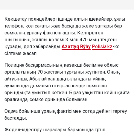
Көкшетау полицейлері ішінде алтын әшекейлер, ұялы
телефон, қол сағаты және басқа да жеке заттары бар
сөмкенің ұрлану фактісін ашты. Келтірілген
шығынның жалпы көлемі 3 млн 470 мың теңгені
құрады, деп хабарлайды
Azattyq Rýhy
Polisia.kz
-ке
сілтеме жасап.
Полиция басқармасының кезекші бөліміне облыс
орталығының 70 жастағы тұрғыны жүгінген. Оның
айтуынша, Абылай хан даңғылындағы үйінің
ауласында демалып отырған кезде сөмкесін
орындықта ұмытып кеткен. Біраз уақыттан кейін қайта
оралғанда, сөмке орнында болмаған.
Оқиға бойынша ұрлық фактісімен сотқа дейінгі тергеу
басталды.
Жедел-іздестіру шаралары барысында тәртіп