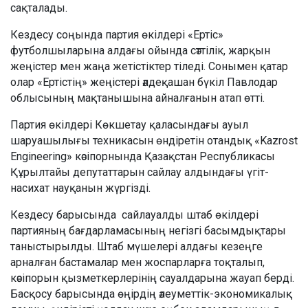
сақталады.
Кездесу соңында партия өкілдері «Ертіс»
футболшыларына алдағы ойында сәттілік, жарқын
жеңістер мен жаңа жетістіктер тіледі. Сонымен қатар
олар «Ертістің» жеңістері әлдеқашан бүкіл Павлодар
облысының мақтанышына айналғанын атап өтті.
Партия өкілдері Көкшетау қаласындағы ауыл
шаруашылығы техникасын өндіретін отандық «Kazrost
Engineering» кәсіпорнында Қазақстан Республикасы
Құрылтайы депутаттарын сайлау алдындағы үгіт-
насихат науқанын жүргізді.
Кездесу барысында сайлауалды штаб өкілдері
партияның бағдарламасының негізгі басымдықтары
таныстырылды. Штаб мүшелері алдағы кезеңге
арналған бастамалар мен жоспарларға тоқталып,
кәсіпорын қызметкерлерінің сауалдарына жауап берді.
Басқосу барысында өңірдің әлеуметтік-экономикалық