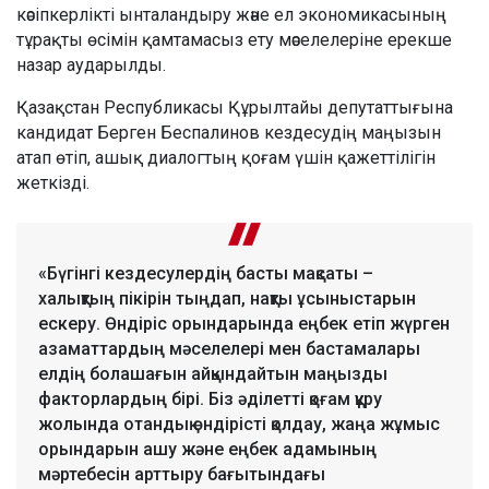
кәсіпкерлікті ынталандыру және ел экономикасының
тұрақты өсімін қамтамасыз ету мәселелеріне ерекше
назар аударылды.
Қазақстан Республикасы Құрылтайы депутаттығына
кандидат Берген Беспалинов кездесудің маңызын
атап өтіп, ашық диалогтың қоғам үшін қажеттілігін
жеткізді.
«Бүгінгі кездесулердің басты мақсаты –
халықтың пікірін тыңдап, нақты ұсыныстарын
ескеру. Өндіріс орындарында еңбек етіп жүрген
азаматтардың мәселелері мен бастамалары
елдің болашағын айқындайтын маңызды
факторлардың бірі. Біз әділетті қоғам құру
жолында отандық өндірісті қолдау, жаңа жұмыс
орындарын ашу және еңбек адамының
мәртебесін арттыру бағытындағы