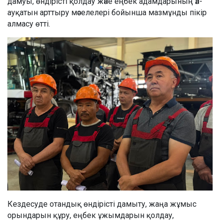
дамуы, өндірісті қолдау және еңбек адамдарының әл-
ауқатын арттыру мәселелері бойынша мазмұнды пікір
алмасу өтті.
Кездесуде отандық өндірісті дамыту, жаңа жұмыс
орындарын құру, еңбек ұжымдарын қолдау,