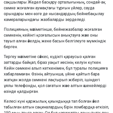
сақшылары Жедел басқару орталығының, сондай-ақ
сөмке жоғалған аумақтағы тұрғын үйлер, сауда
орындары мен өзге де нысандардың бейнебақылау
камераларындағы жазбаларды зерделеді.
Полицияның мәліметінше, бейнежазбалар жоғалған
сөмкенің кейінгі қозғалысын анықтауға және оны
тауып алған әйелдің жеке басын белгілеуге мүмкіндік
берген.
Тергеу мәліметіне сәйкес, күдікті қараусыз қалған
заттарды байқап, біраз уақыт иесінің келуін күткен.
Кейін сөмкені алып кеткенімен, бұл туралы полицияға
хабарламаған. Өзінің айтуынша, үйіне қайтып бара
жатқан жолда сөмкені лақтырып жіберіп, ішіндегі
ұялы телефонды, қол сағатын және алтын әшекейлерді
өзінде қалдырған.
Келесі күні қаржылық қиындыққа тап болған әйел
табылған алтын сақиналардың бірін ломбардқа өткізіп,
150 мың теңге алған. Ол бұл қаражатты азық-түлік пен