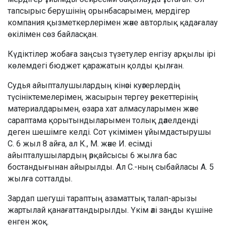
тапсырыс берушінің орынбасарымен, мердігер
компания қызметкерлерімен және авторлық қадағалау
өкілімен сөз байласқан.
Күдіктілер жобаға заңсыз түзетулер енгізу арқылы ірі
көлемдегі бюджет қаражатын қолды қылған.
Судья айыпталушылардың кінәсі куәгерлердің
түсініктемелерімен, жасырын тергеу әрекеттерінің
материалдарымен, өзара хат алмасуларымен және
сараптама қорытындыларымен толық дәлелденді
деген шешімге келді. Сот үкімімен ұйымдастырушы
С. 6 жыл 8 айға, ал К., М. және И. есімді
айыпталушылардың әрқайсысы 6 жылға бас
бостандығынан айырылды. Ал С.-ның сыбайласы А. 5
жылға сотталды.
Зардап шегуші тараптың азаматтық талап-арызы
жартылай қанағаттандырылды. Үкім әлі заңды күшіне
енген жоқ.