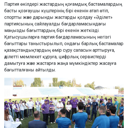
Партия өкілдері жастардың қоғамдық бастамалардың
басты қозғаушы күштерінің бірі екенін атап өтіп,
спортты және дарынды жастарды қолдау «Әділет»
партиясының сайлауалды бағдарламасындағы
маңызды бағыттардың бірі екенін жеткізді.
Қатысушыларға партия бағдарламасының негізгі
бағыттары таныстырылып, ондағы барлық бастамалар
қазақстандықтардың өмір сүру сапасын арттыруға,
әділетті мемлекет құруға, цифрлық сервистерді
дамытуға және жастарға жаңа мүмкіндіктер жасауға
бағытталғаны айтылды.