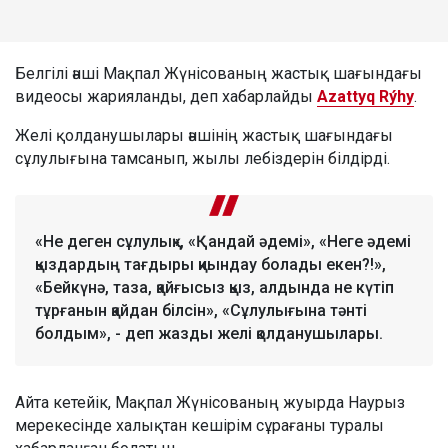
Белгілі әнші Мақпал Жүнісованың жастық шағындағы
видеосы жарияланды, деп хабарлайды
Azattyq Rýhy
.
Желі қолданушылары әншінің жастық шағындағы
сұлулығына тамсанып, жылы лебіздерін білдірді.
«Не деген сұлулық», «Қандай әдемі», «Неге әдемі
қыздардың тағдыры қиындау болады екен?!»,
«Бейкүнә, таза, қайғысыз қыз, алдында не күтіп
тұрғанын қайдан білсін», «Сұлулығына тәнті
болдым», - деп жазды желі қолданушылары.
Айта кетейік, Мақпал Жүнісованың жуырда Наурыз
мерекесінде халықтан кешірім сұрағаны туралы