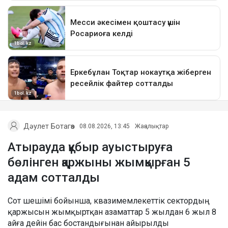
Дәулет Ботагөз
08.08.2026, 13:45
Жаңалықтар
Атырауда құбыр ауыстыруға
бөлінген қаржыны жымқырған 5
адам сотталды
Сот шешімі бойынша, квазимемлекеттік сектордың
қаржысын жымқыртқан азаматтар 5 жылдан 6 жыл 8
айға дейін бас бостандығынан айырылды