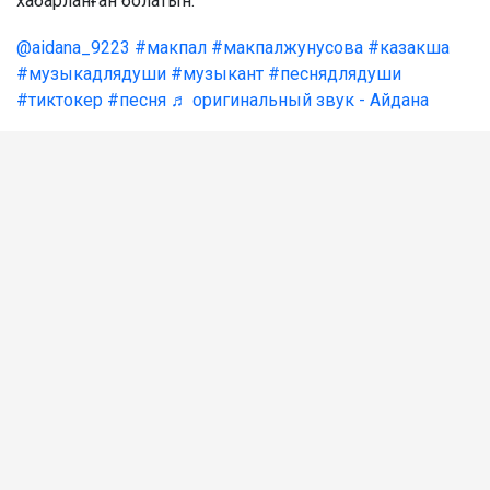
хабарланған болатын.
@aidana_9223
#макпал
#макпалжунусова
#казакша
#музыкадлядуши
#музыкант
#песнядлядуши
#тиктокер
#песня
♬ оригинальный звук - Айдана