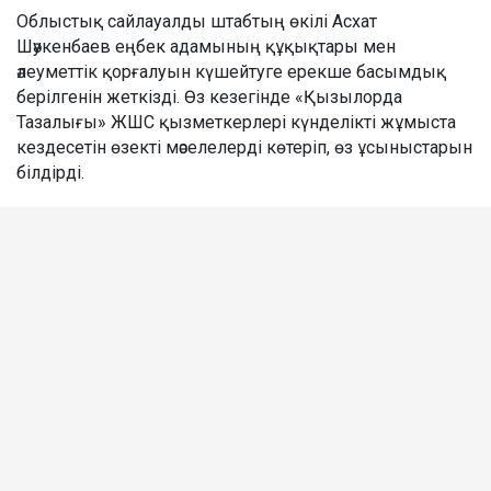
Облыстық сайлауалды штабтың өкілі Асхат
Шәукенбаев еңбек адамының құқықтары мен
әлеуметтік қорғалуын күшейтуге ерекше басымдық
берілгенін жеткізді. Өз кезегінде «Қызылорда
Тазалығы» ЖШС қызметкерлері күнделікті жұмыста
кездесетін өзекті мәселелерді көтеріп, өз ұсыныстарын
білдірді.