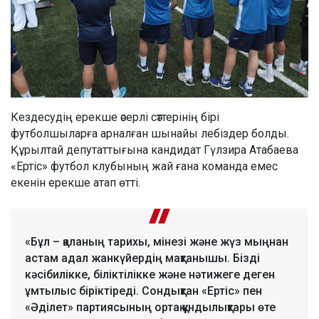
Кездесудің ерекше әсерлі сәттерінің бірі
футболшыларға арналған шынайы лебіздер болды.
Құрылтай депутаттығына кандидат Гүлзира Атабаева
«Ертіс» футбол клубының жай ғана команда емес
екенін ерекше атап өтті.
«Бұл – қаланың тарихы, мінезі және жүз мыңнан
астам адал жанкүйердің мақтанышы. Бізді
кәсібилікке, біліктілікке және нәтижеге деген
ұмтылыс біріктіреді. Сондықтан «Ертіс» пен
«Әділет» партиясының ортақ құндылықтары өте