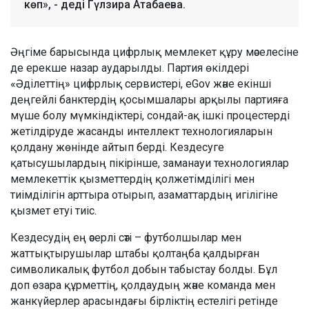
көп», - деді Гүлзира Атабаева.
Әңгіме барысында цифрлық мемлекет құру мәселесіне
де ерекше назар аударылды. Партия өкілдері
«Әділеттің» цифрлық сервистері, eGov және екінші
деңгейлі банктердің қосымшалары арқылы партияға
мүше болу мүмкіндіктері, сондай-ақ ішкі процестерді
жетілдіруде жасанды интеллект технологияларын
қолдану жөнінде айтып берді. Кездесуге
қатысушылардың пікірінше, заманауи технологиялар
мемлекеттік қызметтердің қолжетімділігі мен
тиімділігін арттыра отырып, азаматтардың игілігіне
қызмет етуі тиіс.
Кездесудің ең әсерлі сәті – футболшылар мен
жаттықтырушылар штабы қолтаңба қалдырған
символикалық футбол добын табыстау болды. Бұл
доп өзара құрметтің, қолдаудың және команда мен
жанкүйерлер арасындағы бірліктің естелігі ретінде