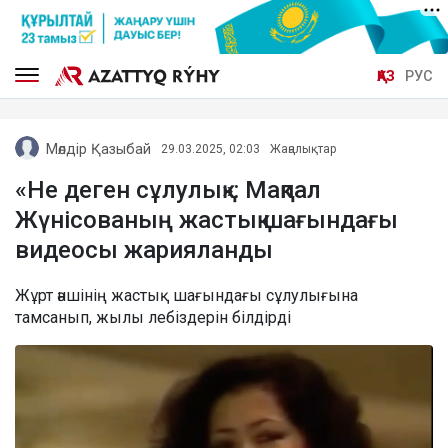
ҚАЗ
РУС
Мөлдір Қазыбай
29.03.2025, 02:03
Жаңалықтар
«Не деген сұлулық»: Мақпал
Жүнісованың жастық шағындағы
видеосы жарияланды
Жұрт әншінің жастық шағындағы сұлулығына
тамсанып, жылы лебіздерін білдірді