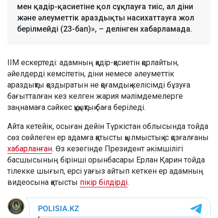
мен қадір-қасиетіне қол сұқпауға тиіс, ал діни
және әлеуметтік араздықты насихаттауға жол
берілмейді (23-бап)», – делінген хабарламада.
ІІМ ескертеді: адамның қадір-қасиетін қорлайтын,
әйелдерді кемсітетін, діни немесе әлеуметтік
араздықты қоздыратын не қоғамдық келісімді бұзуға
бағытталған кез келген жария мәлімдемелерге
заңнамаға сәйкес құқықтық баға беріледі.
Айта кетейік, осыған дейін Түркістан облысында тойда
сөз сөйлеген ер адамға қатысты қылмыстық іс қозғалғаны
хабарланған
. Өз кезегінде Президент әкімшілігі
басшысының бірінші орынбасары Ерлан Қарин тойда
тілекке шығып, ерсі уағыз айтып кеткен ер адамның
видеосына қатысты
пікір білдірді
.