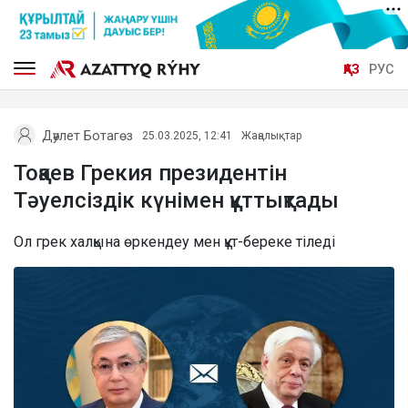
ҚАЗ
РУС
Дәулет Ботагөз
25.03.2025, 12:41
Жаңалықтар
Тоқаев Грекия президентін
Тәуелсіздік күнімен құттықтады
Ол грек халқына өркендеу мен құт-береке тіледі