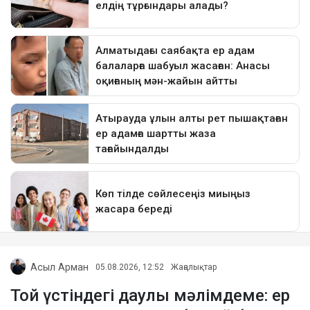
Асыл Арман
05.08.2026, 12:52
Жаңалықтар
Той үстіндегі даулы мәлімдеме: ер