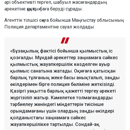
әрі объективті тергеп, шабуыл жасағандардың
әрекетіне құқықтық баға беруді сұрады.
Агенттік тілшісі оқиға бойынша Маңғыстау облысының
Полиция департаментіне сауал жолдады:
«Бұзақылық фактісі бойынша қылмыстық іс
қозғалды. Мұндай әрекеттер заңнамаға сәйкес
қылмыстық жауапкершілік көзделген ауыр
қылмыс санатына жатады. Оқиғаға қатысқан
барлық тұлғаның жеке басы анықталып, заңды
өкілдерімен бірге полиция бөліміне жеткізілді.
Қазіргі уақытта барлық қажетті тергеу әрекеті
жүргізіліп жатыр. Кәмелетке толмағандарды
тәрбиелеу жөніндегі міндеттерін тиісінше
орындамағаны үшін олардың заңды өкілдері
қолданыстағы заңнамаға сәйкес
жауапкершілікке тартылды. Сондай-ақ