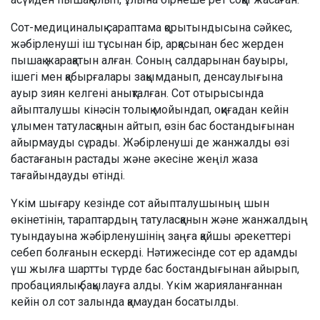
Сот-медициналық сараптама қорытындысына сәйкес,
жәбірленуші іш тұсынан бір, арқасынан бес жерден
пышақ жарақатын алған. Соның салдарынан бауыры,
ішегі мен қабырғалары зақымданып, денсаулығына
ауыр зиян келгені анықталған. Сот отырысында
айыпталушы кінәсін толық мойындап, оқиғадан кейін
ұлымен татуласқанын айтып, өзін бас бостандығынан
айырмауды сұрады. Жәбірленуші де жанжалды өзі
бастағанын растады және әкесіне жеңіл жаза
тағайындауды өтінді.
Үкім шығару кезінде сот айыпталушының шын
өкінетінін, тараптардың татуласқанын және жанжалдың
туындауына жәбірленушінің заңға қайшы әрекеттері
себеп болғанын ескерді. Нәтижесінде сот ер адамды
үш жылға шартты түрде бас бостандығынан айырып,
пробациялық бақылауға алды. Үкім жарияланғаннан
кейін ол сот залында қамаудан босатылды.