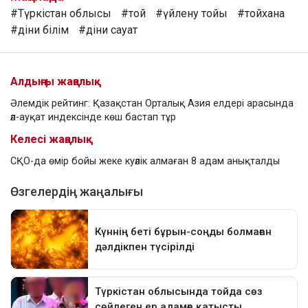
#Түркістан облысы
#той
#үйлену тойы
#тойхана
#діни білім
#діни сауат
Алдыңғы жаңалық
Әлемдік рейтинг: Қазақстан Орталық Азия елдері арасында
әл-ауқат индексінде көш бастап тұр
Келесі жаңалық
СҚО-да өмір бойы жеке куәлік алмаған 8 адам анықталды