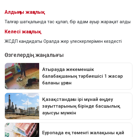
Алдыңғы жаңалық
Талғар шатқалында тас құлап, бір адам ауыр жарақат алды
Келесі жаңалық
ЖСДП кандидаты Оралда жер үлескерлерімен кездесті