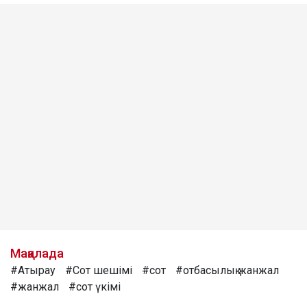
Мақалада
#Атырау
#Сот шешімі
#сот
#отбасылық жанжал
#жанжал
#сот үкімі