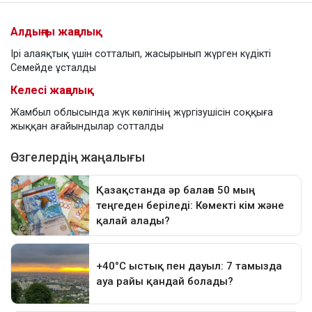
Алдыңғы жаңалық
Ірі алаяқтық үшін сотталып, жасырынып жүрген күдікті
Семейде ұсталды
Келесі жаңалық
Жамбыл облысында жүк көлігінің жүргізушісін соққыға
жыққан ағайындылар сотталды