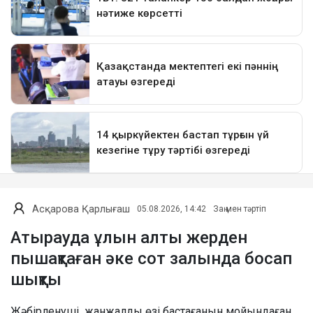
Асқарова Қарлығаш
05.08.2026, 14:42
Заң мен тәртіп
Атырауда ұлын алты жерден
пышақтаған әке сот залында босап
шықты
Жәбірленуші жанжалды өзі бастағанын мойындаған