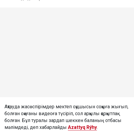
Ақтауда жасөспірімдер мектеп оқушысын соққыға жығып,
болған оқиғаны видеоға түсіріп, сол арқылы қорқытпақ
болған. Бұл туралы зардап шеккен баланың отбасы
мәлімдеді, деп хабарлайды
Azattyq Rýhy
.