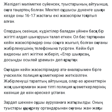
Желідегі мәліметке сүйенсек, туыстарының айтуынша,
оқиға таңертең болған. Мектеп оқушысы дүкенге шыққан
кезде оны 16-17 жастағы екі жасөспірім тоқтатып
алған.
Олардың сөзінше, күдіктілер баладан үйінен басқа бір
жігітті алдап шығаруын талап еткен. Ол бас тартқаннан
кейін жасөспірімдер оны соққыға жығып, болған оқиғаны
жәбірленушінің телефонына түсірген. Кейін бұл
видеоны әлгі жігітке жіберіп, «Егер шықпасаң,
досыңды осылай ұрамыз» деп қорқытқан.
Оқиғадан кейін жасөспірімдер ата-аналарымен бірге
учаскелік полиция қызметкеріне жеткізілген.
Жәбірленуші тараптың айтуынша, олар өз әрекеттерін
жоққа шығармаған және тіпті полиция қызметкерлерінің
көзінше де өзін өрескел ұстаған.
Зардап шеккен оқушы ауруханаға жатқызылды. Оның
туыстары құқық қорғау органдарынан оқиғаны жан-жақты