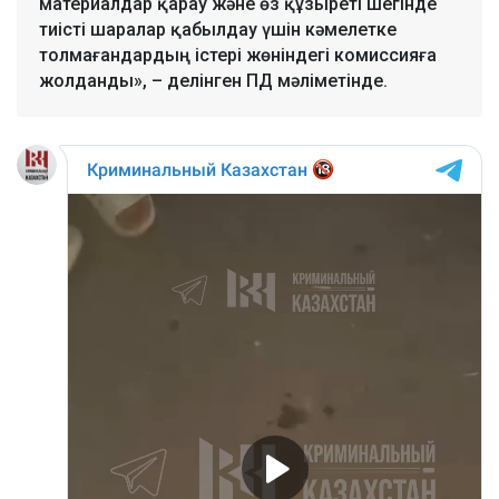
материалдар қарау және өз құзыреті шегінде
тиісті шаралар қабылдау үшін кәмелетке
толмағандардың істері жөніндегі комиссияға
жолданды», – делінген ПД мәліметінде.