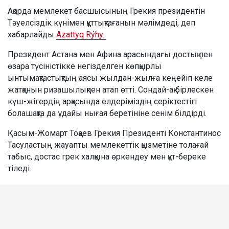
Ақорда мемлекет басшысының Грекия президентін
Тәуелсіздік күнімен құттықтағанын мәлімдеді, деп
хабарлайды
Azattyq Rýhy.
Президент Астана мен Афина арасындағы достық пен
өзара түсіністікке негізделген көпқырлы
ынтымақтастықтың аясы жылдан-жылға кеңейіп келе
жатқанын ризашылықпен атап өтті. Сондай-ақ бірлескен
күш-жігердің арқасында елдеріміздің серіктестігі
болашақта да ұдайы нығая беретініне сенім білдірді.
Қасым-Жомарт Тоқаев Грекия Президенті Константинос
Тасуластың жауапты мемлекеттік қызметіне толағай
табыс, достас грек халқына өркендеу мен құт-береке
тіледі.