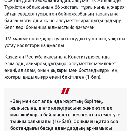
Осыған дейін хабарланғандай, әлеуметтік желілерде
Түркістан облысының 66 жастағы тұрғынының жария
айтқан сөздері түсірілген бейнежазбаның таралуына
байланысты діни және әлеуметтік араздықты қоздыру
белгілері бойынша қылмыстық іс қозғалған.
ІІМ мәліметінше, қазіргі уақытта күдікті ұсталып, уақытша
ұстау изоляторына қамалды.
Қазақстан Республикасының Конституциясында
еліміздің зайырлы, құқықтық әрі әлеуметтік мемлекет
екені, ал адам, оның құқықтары мен бостандықтары ең
жоғары құндылықтар екені бекітілген (1-бап).
«Заң мен сот алдында жұрттың бәрі тең,
жынысына, дінге көзқарасына және өзге де
мән-жайларға байланысты кез келген кемсітуге
тыйым салынады (16-бап). Сонымен қатар сөз
бостандығы басқа адамдардың ар-намысы