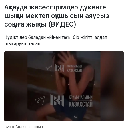
Ақтауда жасөспірімдер дүкенге
шыққан мектеп оқушысын аяусыз
соққыға жықты (ВИДЕО)
Күдіктілер баладан үйінен тағы бір жігітті алдап
шығаруын талап
Фото: Видеодан скрин