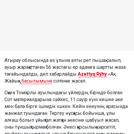
Атырау облысында өз ұлына алты рет пышақ салып,
ауыр жарақаттаған 56 жастағы ер адамға шартты жаза
тағайындалды, деп хабарлайды
Azattyq Rýhy
«Ақ
Жайық»
басылымына
сілтеме жасап.
Оқиға Томарлы ауылындағы үйлердің бірінде болған.
Сот материалдарына сәйкес, 11 сәуір күні кешке әке
мен бала бірге ішімдік ішкен. Кейін екеуінің арасында
жанжал туындаған. Тергеу нұсқасы бойынша, ұлы
алғаш болып ұйықтап жатқан әкесіне шабуыл жасап,
оны тұншықтырмақ болған. Әкесі қарсылық көрсетіп,
асүйден пышақ алып, ұлына бірнеше рет соққы жасаған.