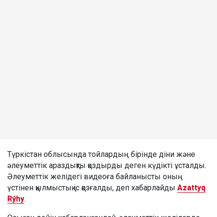
Түркістан облысында тойлардың бірінде діни және
әлеуметтік араздықты қоздырды деген күдікті ұсталды.
Әлеуметтік желідегі видеоға байланысты оның
үстінен қылмыстық іс қозғалды, деп хабарлайды
Azattyq
Rýhy
.