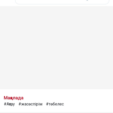
Мақалада
#Ақтау
#жасөспірім
#төбелес