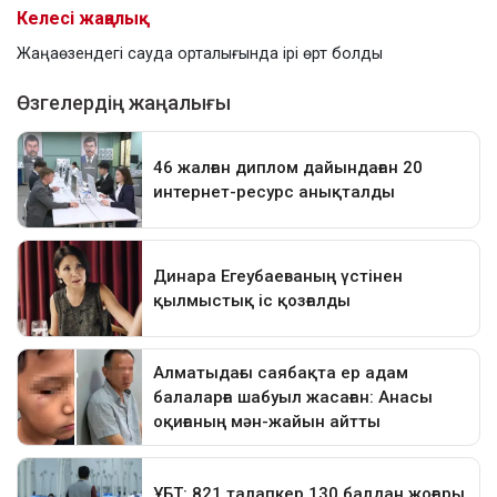
Келесі жаңалық
Жаңаөзендегі сауда орталығында ірі өрт болды