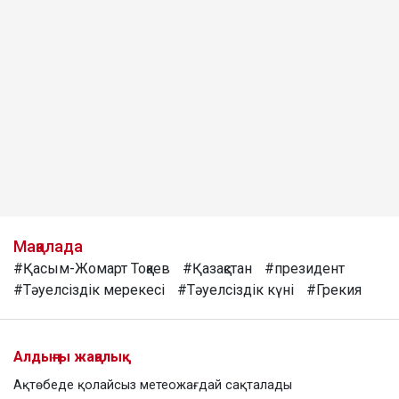
Мақалада
#Қасым-Жомарт Тоқаев
#Қазақстан
#президент
#Тәуелсіздік мерекесі
#Тәуелсіздік күні
#Грекия
Алдыңғы жаңалық
Ақтөбеде қолайсыз метеожағдай сақталады