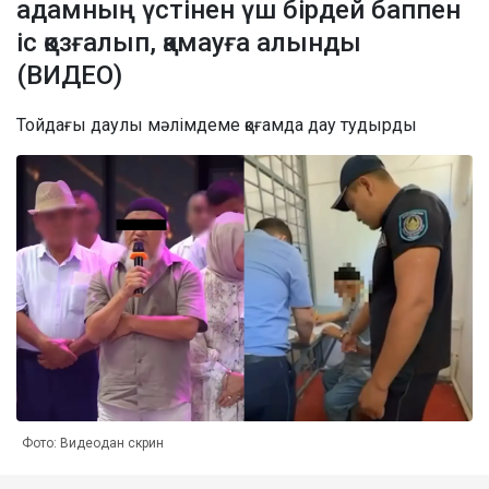
адамның үстінен үш бірдей баппен
іс қозғалып, қамауға алынды
(ВИДЕО)
Тойдағы даулы мәлімдеме қоғамда дау тудырды
Фото: Видеодан скрин