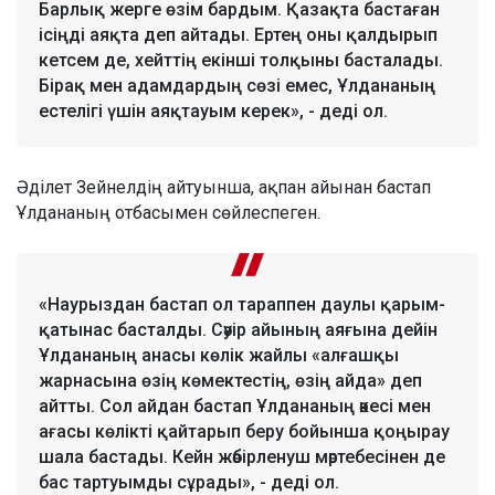
Барлық жерге өзім бардым. Қазақта бастаған
ісіңді аяқта деп айтады. Ертең оны қалдырып
кетсем де, хейттің екінші толқыны басталады.
Бірақ мен адамдардың сөзі емес, Ұлдананың
естелігі үшін аяқтауым керек», - деді ол.
Әділет Зейнелдің айтуынша, ақпан айынан бастап
Ұлдананың отбасымен сөйлеспеген.
«Наурыздан бастап ол тараппен даулы қарым-
қатынас басталды. Сәуір айының аяғына дейін
Ұлдананың анасы көлік жайлы «алғашқы
жарнасына өзің көмектестің, өзің айда» деп
айтты. Сол айдан бастап Ұлдананың әкесі мен
ағасы көлікті қайтарып беру бойынша қоңырау
шала бастады. Кейн жәбірленуш мәртебесінен де
бас тартуымды сұрады», - деді ол.