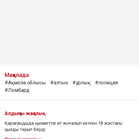
Мақалада
#Ақмола облысы
#алтын
#ұрлық
#полиция
#Ломбард
Алдыңғы жаңалық
Қарағандыда қызметтік ит жоғалып кеткен 18 жастағы
қызды тауып берді