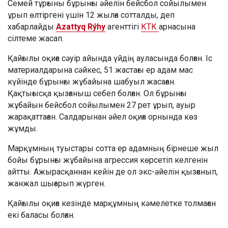
Семей тұрғыны бұрынғы әйелін бейсбол сойылымен
ұрып өлтіргені үшін 12 жылға сотталды, деп
хабарлайды
Azattyq Rýhy
агенттігі
КТК
арнасына
сілтеме жасап.
Қайғылы оқиға сәуір айында үйдің ауласында болған. Іс
материалдарына сәйкес, 51 жастағы ер адам мас
күйінде бұрынғы жұбайына шабуыл жасаған.
Қақтығысқа қызғаныш себеп болған. Ол бұрынғы
жұбайын бейсбол сойылымен 27 рет ұрып, ауыр
жарақаттаған. Салдарынан әйел оқиға орнында көз
жұмды.
Марқұмның туыстары сотта ер адамның бірнеше жыл
бойы бұрынғы жұбайына агрессия көрсетіп келгенін
айтты. Ажырасқаннан кейін де ол экс-әйелін қызғанып,
жанжал шығарып жүрген.
Қайғылы оқиға кезінде марқұмның кәмелетке толмаған
екі баласы болған.