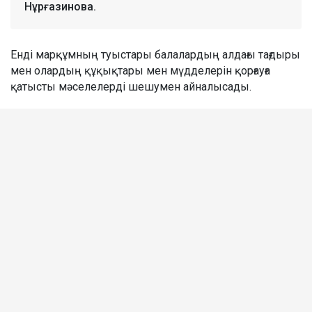
Нұрғазинова.
Енді марқұмның туыстары балалардың алдағы тағдыры
мен олардың құқықтары мен мүдделерін қорғауға
қатысты мәселелерді шешумен айналысады.