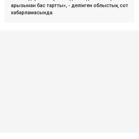
арызынан бас тартты», - делінген облыстық сот
хабарламасында.