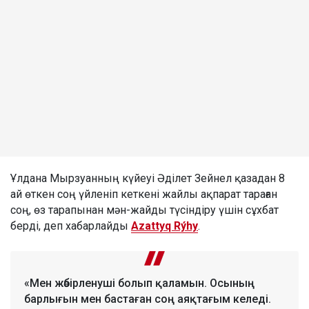
Ұлдана Мырзуанның күйеуі Әділет Зейнел қазадан 8
ай өткен соң үйленіп кеткені жайлы ақпарат тараған
соң, өз тарапынан мән-жайды түсіндіру үшін сұхбат
берді, деп хабарлайды
Azattyq Rýhy
.
«Мен жәбірленуші болып қаламын. Осының
барлығын мен бастаған соң аяқтағым келеді.