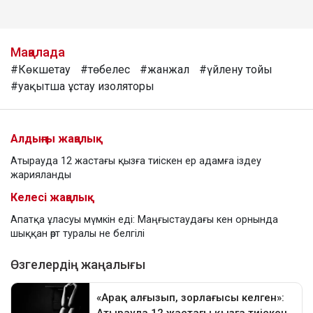
Мақалада
#Көкшетау
#төбелес
#жанжал
#үйлену тойы
#уақытша ұстау изоляторы
Алдыңғы жаңалық
Атырауда 12 жастағы қызға тиіскен ер адамға іздеу
жарияланды
Келесі жаңалық
Апатқа ұласуы мүмкін еді: Маңғыстаудағы кен орнында
шыққан өрт туралы не белгілі