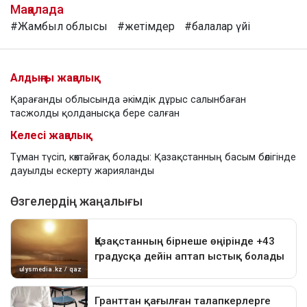
Мақалада
#Жамбыл облысы
#жетімдер
#балалар үйі
Алдыңғы жаңалық
Қарағанды облысында әкімдік дұрыс салынбаған
тасжолды қолданысқа бере салған
Келесі жаңалық
Тұман түсіп, көктайғақ болады: Қазақстанның басым бөлігінде
дауылды ескерту жарияланды