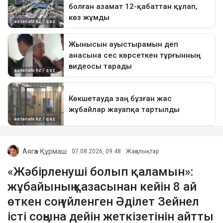
Аягөз Құрмаш
07.08.2026, 09:48
Жаңалықтар
«Жәбірленуші болып қаламын»:
жұбайының қазасынан кейін 8 ай
өткен соң үйленген Әділет Зейнел
істі соңына дейін жеткізетінін айтты