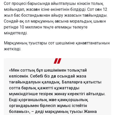
Сот процесі барысында айыпталушы кінәсін толық
мойындап, жасаған ісіне өкінетінін білдірді. Сот оған 12
жыл бас бостандығынан айыру жазасын тағайындады.
Сондай-ақ ол марқұмның ағасына моральдық шығын
ретінде 10 миллион теңге өтемақы төлеуге
міндеттелді.
Марқұмның туыстары сот шешіміне қанағаттанатынын
жеткізді.
«Мен соттың бұл шешімімен толықтай
келісемін. Себебі біз дәл осындай жаза
тағайындалуын қаладық. Балаларға қатысты
сотта барлық қажетті құжаттарды
мүмкіндігінше тезірек жинау керектігі айтылды.
Енді қорғаншылық және қамқоршылық
органдарымен бірлесіп жұмыс істейтін
боламыз», – деді марқұмның туысы Жанна