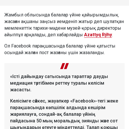
Жамбыл облысында балалар үйіне қайырымдылық
жасаған ақшаны заңсыз иемденіп жатыр деп шулатқан
мемлекеттік тарихи-мәдени музей-қорық директоры
айыппұл арқалады, деп хабарлайды
Azattyq Rýhy
.
Ол Facebook парақшасында балалар үйіне қатысты
осындай жалған пост жазғаны үшін жазаланды.
«Істі дайындау сатысында тараптар дауды
медиация тәртібімен реттеу туралы келісім
жасасты.
Келісімге сәйкес, жауапкер «Facebook»-тегі жеке
парақшасында көпшілік алдында кешірім
жариялауға, сондай-ақ балалар үйінің
пайдасына 50 мың моральдық зиянды және сот
шығындарын өтеуге міндеттелді. Талап қоюшы