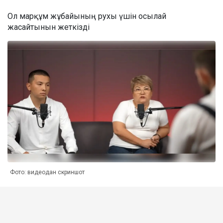
Ол марқұм жұбайының рухы үшін осылай
жасайтынын жеткізді
Фото: видеодан скриншот