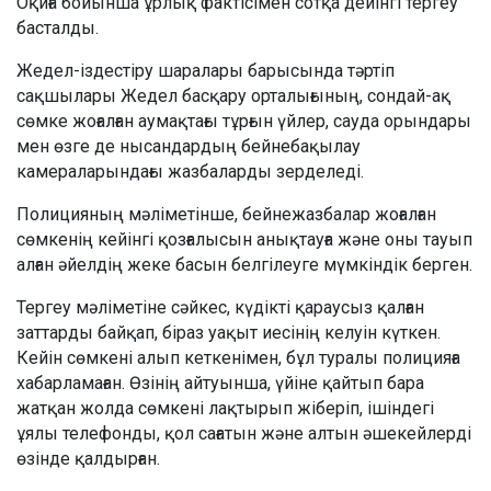
Оқиға бойынша ұрлық фактісімен сотқа дейінгі тергеу
басталды.
Жедел-іздестіру шаралары барысында тәртіп
сақшылары Жедел басқару орталығының, сондай-ақ
сөмке жоғалған аумақтағы тұрғын үйлер, сауда орындары
мен өзге де нысандардың бейнебақылау
камераларындағы жазбаларды зерделеді.
Полицияның мәліметінше, бейнежазбалар жоғалған
сөмкенің кейінгі қозғалысын анықтауға және оны тауып
алған әйелдің жеке басын белгілеуге мүмкіндік берген.
Тергеу мәліметіне сәйкес, күдікті қараусыз қалған
заттарды байқап, біраз уақыт иесінің келуін күткен.
Кейін сөмкені алып кеткенімен, бұл туралы полицияға
хабарламаған. Өзінің айтуынша, үйіне қайтып бара
жатқан жолда сөмкені лақтырып жіберіп, ішіндегі
ұялы телефонды, қол сағатын және алтын әшекейлерді
өзінде қалдырған.