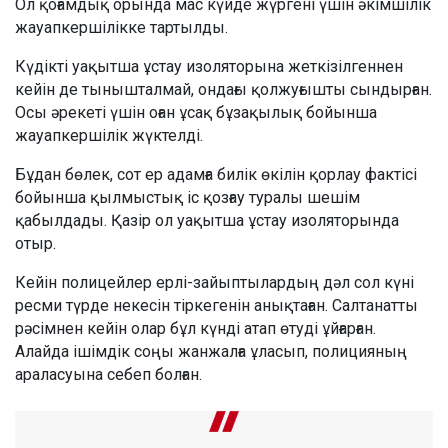
Ол қоғамдық орында мас күйде жүргені үшін әкімшілік
жауапкершілікке тартылды.
Күдікті уақытша ұстау изоляторына жеткізілгеннен
кейін де тынышталмай, ондағы қолжуғышты сындырған.
Осы әрекеті үшін оған ұсақ бұзақылық бойынша
жауапкершілік жүктелді.
Бұдан бөлек, сот ер адамға билік өкілін қорлау фактісі
бойынша қылмыстық іс қозғау туралы шешім
қабылдады. Қазір ол уақытша ұстау изоляторында
отыр.
Кейін полицейлер ерлі-зайыптылардың дәл сол күні
ресми түрде некесін тіркегенін анықтаған. Салтанатты
рәсімнен кейін олар бұл күнді атап өтуді ұйғарған.
Алайда ішімдік соңы жанжалға ұласып, полицияның
араласуына себеп болған.