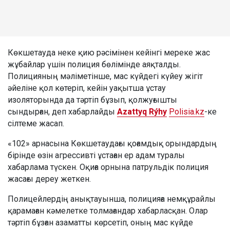
Көкшетауда неке қию рәсімінен кейінгі мереке жас
жұбайлар үшін полиция бөлімінде аяқталды.
Полицияның мәліметінше, мас күйдегі күйеу жігіт
әйеліне қол көтеріп, кейін уақытша ұстау
изоляторында да тәртіп бұзып, қолжуғышты
сындырған, деп хабарлайды
Azattyq Rýhy
Polisia.kz
-ке
сілтеме жасап.
«102» арнасына Көкшетаудағы қоғамдық орындардың
бірінде өзін агрессивті ұстаған ер адам туралы
хабарлама түскен. Оқиға орнына патрульдік полиция
жасағы дереу жеткен.
Полицейлердің анықтауынша, полицияға немқұрайлы
қарамаған кәмелетке толмағандар хабарласқан. Олар
тәртіп бұзған азаматты көрсетіп, оның мас күйде