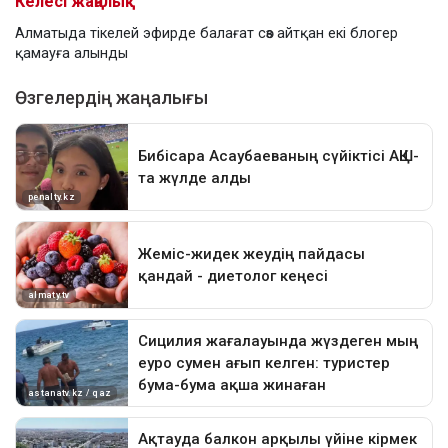
Келесі жаңалық
Алматыда тікелей эфирде балағат сөз айтқан екі блогер
қамауға алынды