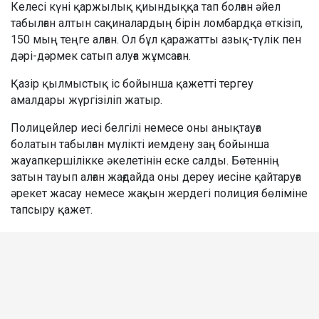
Келесі күні қаржылық қиындыққа тап болған әйел
табылған алтын сақиналардың бірін ломбардқа өткізіп,
150 мың теңге алған. Ол бұл қаражатты азық-түлік пен
дәрі-дәрмек сатып алуға жұмсаған.
Қазір қылмыстық іс бойынша қажетті тергеу
амалдары жүргізіліп жатыр.
Полицейлер иесі белгілі немесе оны анықтауға
болатын табылған мүлікті иемдену заң бойынша
жауапкершілікке әкелетінін еске салды. Бөтеннің
затын тауып алған жағдайда оны дереу иесіне қайтаруға
әрекет жасау немесе жақын жердегі полиция бөліміне
тапсыру қажет.