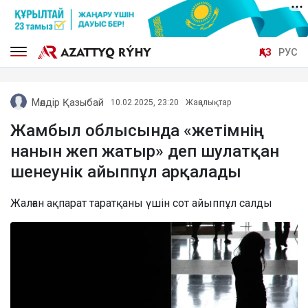
ҚАЗ
РУС
Мөлдір Қазыбай
10.02.2025, 23:20
Жаңалықтар
Жамбыл облысында «жетімнің
нанын жеп жатыр» деп шулатқан
шенеунік айыппұл арқалады
Жалған ақпарат таратқаны үшін сот айыппұл салды