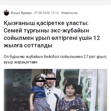
Асыл Арман
07.08.2026, 12:12
Жаңалықтар
Қызғаныш қасіретке ұласты:
Семей тұрғыны экс-жұбайын
сойылмен ұрып өлтіргені үшін 12
жылға сотталды
Ол бұрынғы жұбайын бейсбол сойылымен 27 рет ұрып,
ауыр жарақаттаған