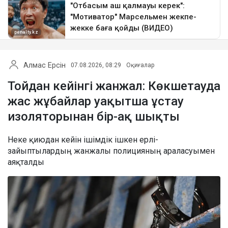
Алмас Ерсін
07.08.2026, 08:29
Оқиғалар
Тойдан кейінгі жанжал: Көкшетауда
жас жұбайлар уақытша ұстау
изоляторынан бір-ақ шықты
Неке қиюдан кейін ішімдік ішкен ерлі-
зайыптылардың жанжалы полицияның араласуымен
аяқталды