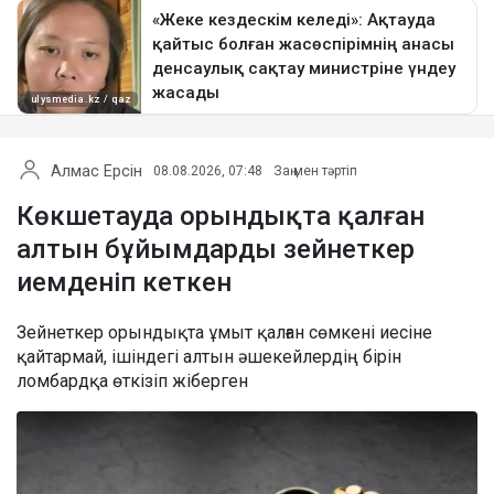
Алмас Ерсін
08.08.2026, 07:48
Заң мен тәртіп
Көкшетауда орындықта қалған
алтын бұйымдарды зейнеткер
иемденіп кеткен
Зейнеткер орындықта ұмыт қалған сөмкені иесіне
қайтармай, ішіндегі алтын әшекейлердің бірін
ломбардқа өткізіп жіберген