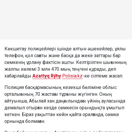
Көкшетау полицейлері ішінде алтын әшекейлер, ұялы
телефон, қол сағаты және басқа да жеке заттары бар
сөмкенің ұрлану фактісін ашты. Келтірілген шығынның
жалпы көлемі 3 млн 470 мың теңгені құрады, деп
хабарлайды
Azattyq Rýhy
Polisia.kz
-ке сілтеме жасап.
Полиция басқармасының кезекші бөліміне облыс
орталығының 70 жастағы тұрғыны жүгінген. Оның
айтуынша, Абылай хан даңғылындағы үйінің ауласында
демалып отырған кезде сөмкесін орындықта ұмытып
кеткен. Біраз уақыттан кейін қайта оралғанда, сөмке
орнында болмаған.