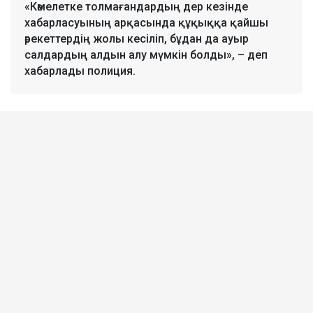
«Кәмелетке толмағандардың дер кезінде
хабарласуының арқасында құқыққа қайшы
әрекеттердің жолы кесіліп, бұдан да ауыр
салдардың алдын алу мүмкін болды», – деп
хабарлады полиция.