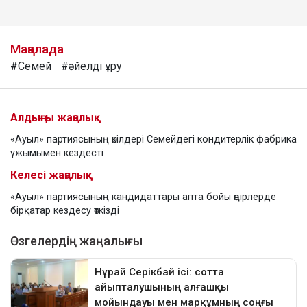
Мақалада
#Семей
#әйелді ұру
Алдыңғы жаңалық
«Ауыл» партиясының өкілдері Семейдегі кондитерлік фабрика
ұжымымен кездесті
Келесі жаңалық
«Ауыл» партиясының кандидаттары апта бойы өңірлерде
бірқатар кездесу өткізді