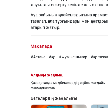
дауылды ескерту кезінде алыс сапарл
Ауа райының қолайсыздығына қарамаст
тазалап, қала тұрғындары мен қонақта
атқарып жатыр.
Мақалада
#Астана
#қар
#жұмысшылар
#қар таза
Алдыңғы жаңалық
Қазақстанда медбикелердің еңбек жағдайы
жақсартылмақ