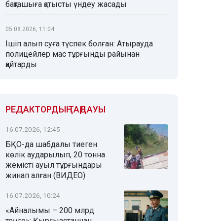
бақташыға қатысты үндеу жасады
05.08.2026, 11:04
Ішіп алып суға түспек болған: Атырауда
полицейлер мас тұрғынды райынан
қайтарды
РЕДАКТОРДЫҢ ТАҢДАУЫ
16.07.2026, 12:45
БҚО-да шабдалы тиеген
көлік аударылып, 20 тонна
жемісті ауыл тұрғындары
жинап алған (ВИДЕО)
16.07.2026, 10:24
«Айналымы – 200 млрд
теңге»: Қырғызстаннан