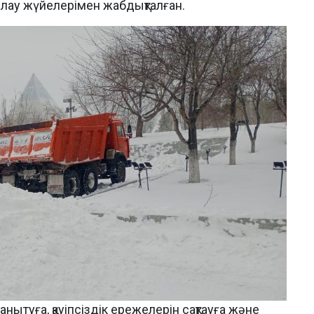
ылау жүйелерімен жабдықталған.
нытуға, қауіпсіздік ережелерін сақтауға және