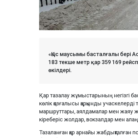
«Қыс маусымы басталғалы бері А
183 текше метр қар 359 169 рейс
өкілдері.
Қар тазалау жұмыстарының негізгі бас
көлік қозғалысы қарқынды учаскелерді т
маршруттары, аялдамалар мен жаяу жү
кіреберіс жолдар, вокзалдар мен алаң
Тазаланған қар арнайы жабдықталған п