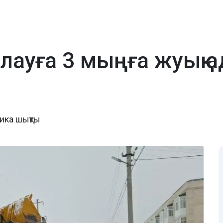
алауға 3 мыңға жуық 
ика шықты