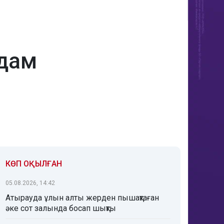
адам
КӨП ОҚЫЛҒАН
05.08.2026, 14:42
Атырауда ұлын алты жерден пышақтаған
әке сот залында босап шықты