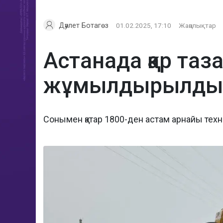
Дәулет Ботагөз
01.02.2025, 17:10
Жаңалықтар
Астанада қар таз
жұмылдырылды
Сонымен қатар 1800-ден астам арнайы техн