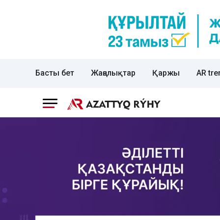
Басты бет
Жаңалықтар
Қаржы
AR tre