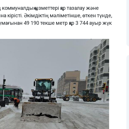
ң коммуналдық қызметтері қар тазалау және
а кірісті. Әкімдіктің мәліметінше, өткен түнде,
ла аумағынан 49 190 текше метр қар 3 744 ауыр жүк