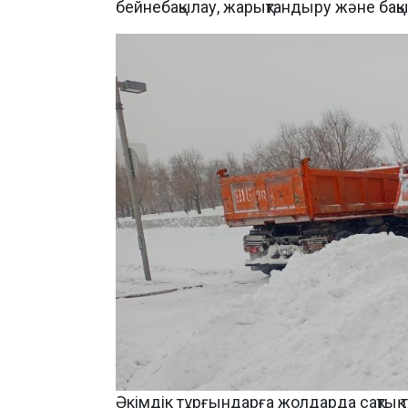
бейнебақылау, жарықтандыру және бақ
Әкімдік тұрғындарға жолдарда сақтық та