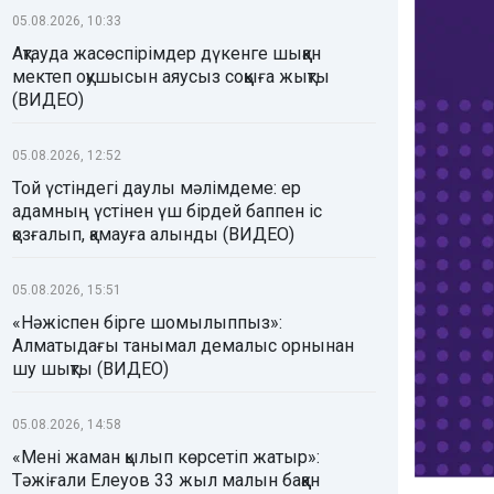
05.08.2026, 10:33
Ақтауда жасөспірімдер дүкенге шыққан
мектеп оқушысын аяусыз соққыға жықты
(ВИДЕО)
05.08.2026, 12:52
Той үстіндегі даулы мәлімдеме: ер
адамның үстінен үш бірдей баппен іс
қозғалып, қамауға алынды (ВИДЕО)
05.08.2026, 15:51
«Нәжіспен бірге шомылыппыз»:
Алматыдағы танымал демалыс орнынан
шу шықты (ВИДЕО)
05.08.2026, 14:58
«Мені жаман қылып көрсетіп жатыр»:
Тәжіғали Елеуов 33 жыл малын баққан