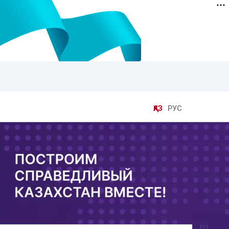
ҚАЗ
РУС