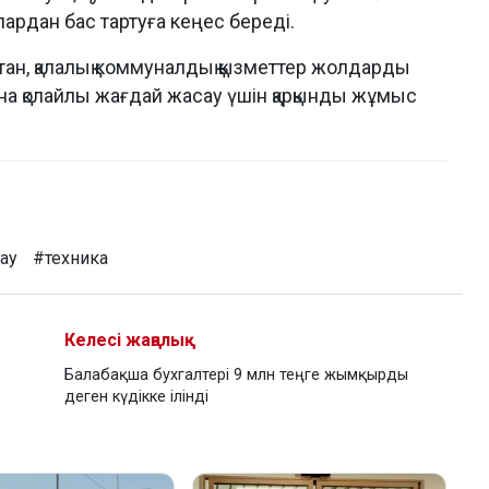
ардан бас тартуға кеңес береді.
ан, қалалық коммуналдық қызметтер жолдарды
рына қолайлы жағдай жасау үшін қарқынды жұмыс
лау
#техника
Келесі жаңалық
Балабақша бухгалтері 9 млн теңге жымқырды
деген күдікке ілінді