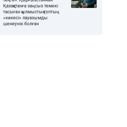
Қазақстанға заңсыз темекі
тасыған қылмыстық топтың
«көкесі» лауазымды
шенеунік болған