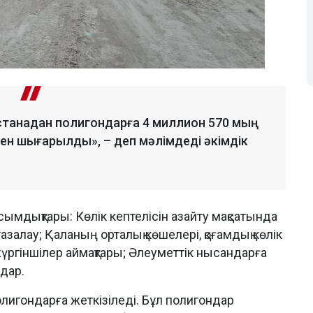
станадан полигондарға 4 миллион 570 мың
пен шығарылды», – деп мәлімдеді әкімдік
ымдықтары: Көлік кептелісін азайту мақсатында
азалау; Қаланың орталық көшелері, қоғамдық көлік
ргіншілер аймақтары; Әлеуметтік нысандарға
дар.
олигондарға жеткізіледі. Бұл полигондар