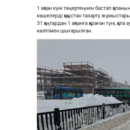
1 ақпан күні таңертеңнен бастап қаланы
көшелерді қоқыстан тазарту жұмыстарын
31 қаңтардан 1 ақпанға қараған түні, қа
көлігімен шығарылған.