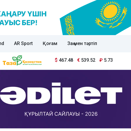
nd
AR Sport
Қоғам
Заң мен тәртіп
$
467.48
€
539.52
₽
5.73