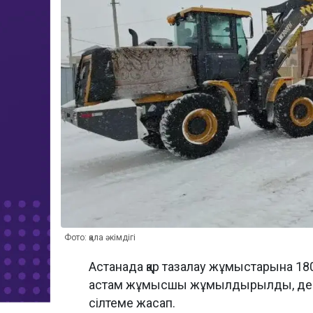
Фото: қала әкімдігі
Астанада қар тазалау жұмыстарына 18
астам жұмысшы жұмылдырылды, де
сілтеме жасап.