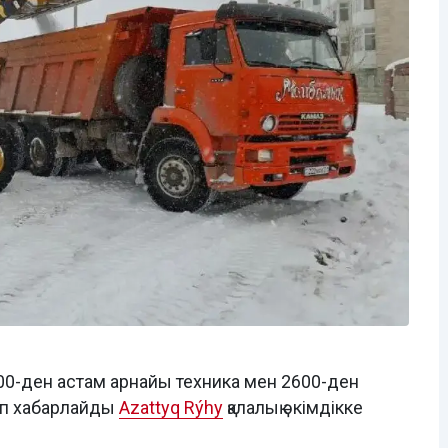
00-ден астам арнайы техника мен 2600-ден
п хабарлайды
Azattyq Rýhy
қалалық әкімдікке