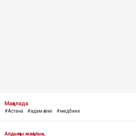
Мақалада
#Астана
#адам өлімі
#медбике
Алдыңғы жаңалық