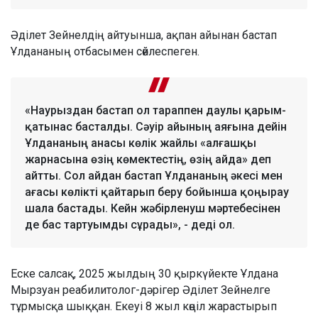
Әділет Зейнелдің айтуынша, ақпан айынан бастап
Ұлдананың отбасымен сөйлеспеген.
«Наурыздан бастап ол тараппен даулы қарым-
қатынас басталды. Сәуір айының аяғына дейін
Ұлдананың анасы көлік жайлы «алғашқы
жарнасына өзің көмектестің, өзің айда» деп
айтты. Сол айдан бастап Ұлдананың әкесі мен
ағасы көлікті қайтарып беру бойынша қоңырау
шала бастады. Кейн жәбірленуш мәртебесінен
де бас тартуымды сұрады», - деді ол.
Еске салсақ, 2025 жылдың 30 қыркүйекте Ұлдана
Мырзуан реабилитолог-дәрігер Әділет Зейнелге
тұрмысқа шыққан. Екеуі 8 жыл көңіл жарастырып