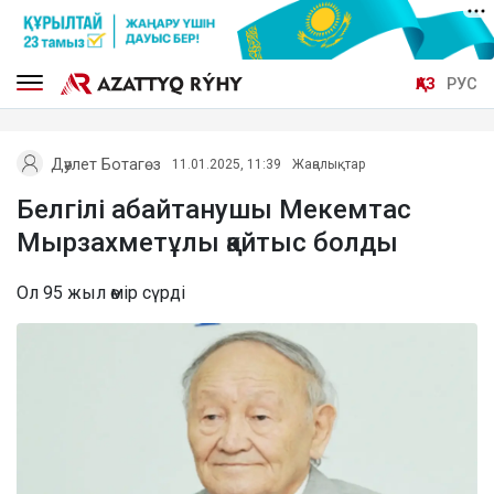
ҚАЗ
РУС
Дәулет Ботагөз
11.01.2025, 11:39
Жаңалықтар
Белгілі абайтанушы Мекемтас
Мырзахметұлы қайтыс болды
Ол 95 жыл өмір сүрді