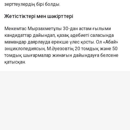
зерттеулердің бірі болды.
Жетістіктері мен шәкірттері
Мекемтас Мырзахметұлы 30-дан астам ғылыми
кандидаттар дайындап, қазақ әдебиеті саласында
мамандар даярлауда ерекше үлес қосты. Ол «Абай»
энциклопедиясын, М.Әуезовтің 20 томдық және 50
томдық шығармалар жинағын дайындауға белсене
қатысқан.