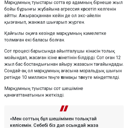
Марқұмның туыстары сотта ер адамның бірнеше жыл
бойы бұрынғы жұбайына агрессия көрсетіп келгенін
айтты. Ажырасқаннан кейін де ол экс-әйелін
қызғанып, жанжал шығарып жүрген.
Қайғылы оқиға кезінде марқұмның кәмелетке
толмаған екі баласы болған.
Сот процесі барысында айыпталушы кінәсін толық
мойындап, жасаған ісіне өкінетінін білдірді. Сот оған 12
жыл бас бостандығынан айыру жазасын тағайындады.
Сондай-ақ ол марқұмның ағасына моральдық шығын
ретінде 10 миллион теңге өтемақы төлеуге міндеттелді.
Марқұмның туыстары сот шешіміне
қанағаттанатынын жеткізді.
«Мен соттың бұл шешімімен толықтай
келісемін. Себебі біз дәл осындай жаза