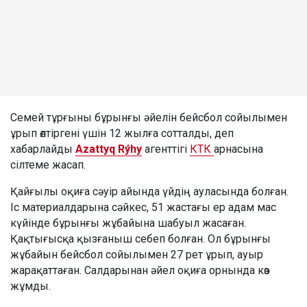
Семей тұрғыны бұрынғы әйелін бейсбол сойылымен
ұрып өлтіргені үшін 12 жылға сотталды, деп
хабарлайды
Azattyq Rýhy
агенттігі
КТК
арнасына
сілтеме жасап.
Қайғылы оқиға сәуір айында үйдің ауласында болған.
Іс материалдарына сәйкес, 51 жастағы ер адам мас
күйінде бұрынғы жұбайына шабуыл жасаған.
Қақтығысқа қызғаныш себеп болған. Ол бұрынғы
жұбайын бейсбол сойылымен 27 рет ұрып, ауыр
жарақаттаған. Салдарынан әйел оқиға орнында көз
жұмды.