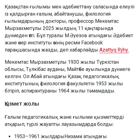
Қазақстан ғылымы мен әдебиеттану саласында елеулі
із қалдырған ғалым, абайтанушы, филология
ғылымдарының докторы, профессор Мекемтас
Мырзахметұлы 2025 жылдың 11 қаңтарында
дүниеден өтті. Бұл туралы М.Әуезов атындағы Әдебиет
және өнер институты өзінің ресми Facebook
парақшасында жазды, деп хабарлайды
Azattyq Rýhy.
.
Мекемтас Мырзахметұлы 1930 жылы Түркістан
облысы, Түлкібас ауданы, Майтөбе ауылында дүниеге
келген. Ол Абай атындағы Қазақ педагогикалық
институтының филология факультетін 1953 жылы
бітіріп, аспирантураны 1964 жылы тәмамдады.
Қызмет жолы
Ғалым педагогикалық және ғылыми қызметтерді
атқарып, түрлі жауапты лауазымдарда болды:
1953–1961 жылдарыНизами атындағы