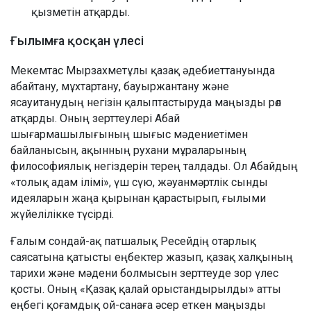
қызметін атқарды.
Ғылымға қосқан үлесі
Мекемтас Мырзахметұлы қазақ әдебиеттануында
абайтану, мұхтартану, бауыржантану және
ясауитанудың негізін қалыптастыруда маңызды рөл
атқарды. Оның зерттеулері Абай
шығармашылығының шығыс мәдениетімен
байланысын, ақынның рухани мұраларының
философиялық негіздерін терең талдады. Ол Абайдың
«толық адам ілімі», үш сүю, жәуанмәртлік сынды
идеяларын жаңа қырынан қарастырып, ғылыми
жүйелілікке түсірді.
Ғалым сондай-ақ патшалық Ресейдің отарлық
саясатына қатысты еңбектер жазып, қазақ халқының
тарихи және мәдени болмысын зерттеуде зор үлес
қосты. Оның «Қазақ қалай орыстандырылды» атты
еңбегі қоғамдық ой-санаға әсер еткен маңызды