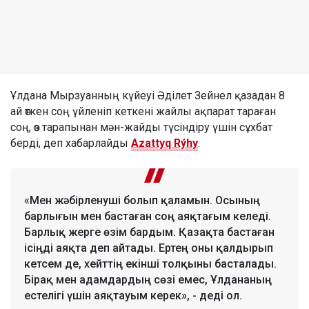
Ұлдана Мырзуанның күйеуі Әділет Зейнел қазадан 8
ай өткен соң үйленіп кеткені жайлы ақпарат тараған
соң, өз тарапынан мән-жайды түсіндіру үшін сұхбат
берді, деп хабарлайды
Azattyq Rýhy
.
«Мен жәбірленуші болып қаламын. Осының
барлығын мен бастаған соң аяқтағым келеді.
Барлық жерге өзім бардым. Қазақта бастаған
ісіңді аяқта деп айтады. Ертең оны қалдырып
кетсем де, хейттің екінші толқыны басталады.
Бірақ мен адамдардың сөзі емес, Ұлдананың
естелігі үшін аяқтауым керек», - деді ол.