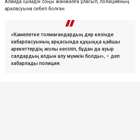
Алайда ішімдік соңы жанжалға ұласып, полицияның
араласуына себеп болған.
«Кәмелетке толмағандардың дер кезінде
хабарласуының арқасында құқыққа қайшы
әрекеттердің жолы кесіліп, бұдан да ауыр
салдардың алдын алу мүмкін болды», – деп
хабарлады полиция.