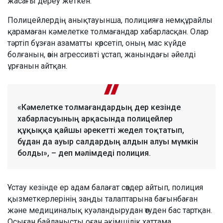
жасағы дереу жеткен.
Полицейлердің анықтауынша, полицияға немқұрайлы
қарамаған кәмелетке толмағандар хабарласқан. Олар
тәртіп бұзған азаматты көрсетіп, оның мас күйде
болғанын, өзін агрессивті ұстап, жанындағы әйелді
ұрғанын айтқан.
«Кәмелетке толмағандардың дер кезінде
хабарласуының арқасында полицейлер
құқыққа қайшы әрекетті жедел тоқтатып,
бұдан да ауыр салдардың алдын алуы мүмкін
болды», – деп мәлімдеді полиция.
Ұстау кезінде ер адам балағат сөздер айтып, полиция
қызметкерлерінің заңды талаптарына бағынбаған
және медициналық куәландырудан өтуден бас тартқан.
Осыған байланысты оған әкімшілік хаттама