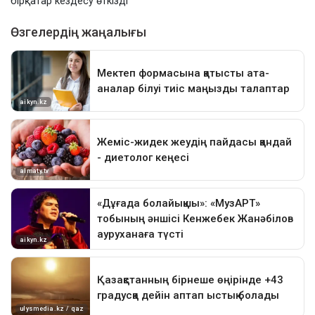
бірқатар кездесу өткізді