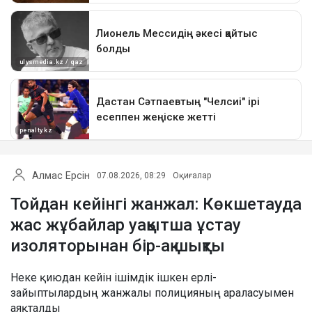
Алмас Ерсін
07.08.2026, 08:29
Оқиғалар
Тойдан кейінгі жанжал: Көкшетауда
жас жұбайлар уақытша ұстау
изоляторынан бір-ақ шықты
Неке қиюдан кейін ішімдік ішкен ерлі-
зайыптылардың жанжалы полицияның араласуымен
аяқталды