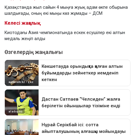
Қазақстанда жыл сайын 4 мыңға жуық адам өкпе обырына
шалдығады, оның екі мыңы көз жұмады – ДСМ
Келесі жаңалық
Киотодағы Азия чемпионатында ескек есушілер екі алтын
медаль жеңіп алды