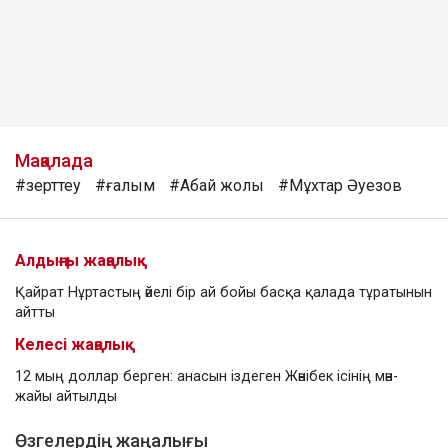
Мақалада
#зерттеу
#ғалым
#Абай жолы
#Мұхтар Әуезов
Алдыңғы жаңалық
Қайрат Нұртастың әйелі бір ай бойы басқа қалада тұратынын
айтты
Келесі жаңалық
12 мың доллар берген: анасын іздеген Жәнібек ісінің мән-
жайы айтылды