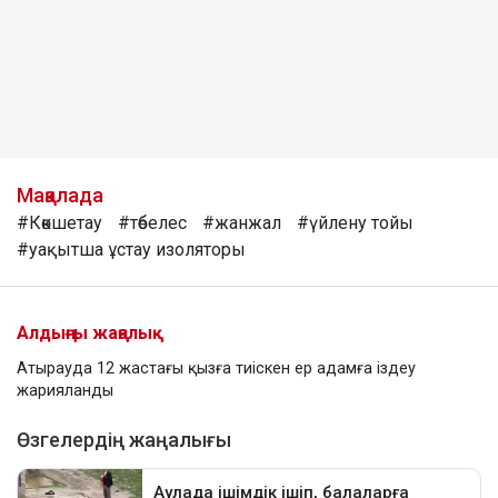
Мақалада
#Көкшетау
#төбелес
#жанжал
#үйлену тойы
#уақытша ұстау изоляторы
Алдыңғы жаңалық
Атырауда 12 жастағы қызға тиіскен ер адамға іздеу
жарияланды