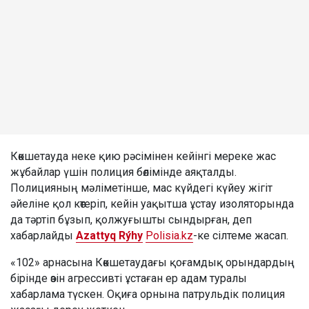
Көкшетауда неке қию рәсімінен кейінгі мереке жас
жұбайлар үшін полиция бөлімінде аяқталды.
Полицияның мәліметінше, мас күйдегі күйеу жігіт
әйеліне қол көтеріп, кейін уақытша ұстау изоляторында
да тәртіп бұзып, қолжуғышты сындырған, деп
хабарлайды
Azattyq Rýhy
Polisia.kz
-ке сілтеме жасап.
«102» арнасына Көкшетаудағы қоғамдық орындардың
бірінде өзін агрессивті ұстаған ер адам туралы
хабарлама түскен. Оқиға орнына патрульдік полиция