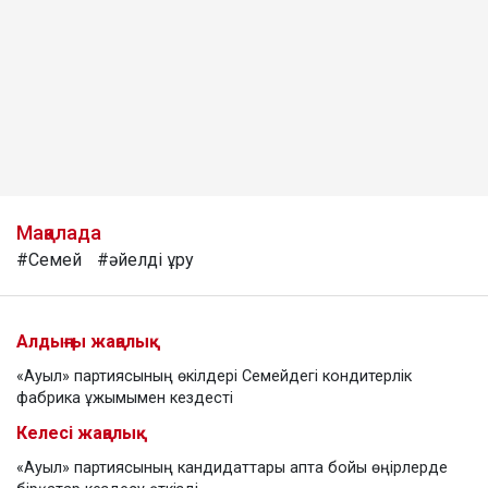
Мақалада
#Семей
#әйелді ұру
Алдыңғы жаңалық
«Ауыл» партиясының өкілдері Семейдегі кондитерлік
фабрика ұжымымен кездесті
Келесі жаңалық
«Ауыл» партиясының кандидаттары апта бойы өңірлерде