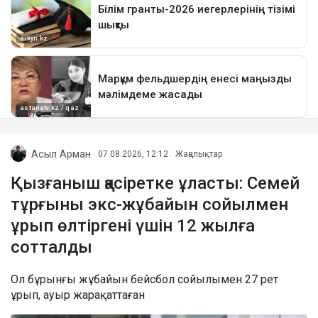
Асыл Арман
07.08.2026, 12:12
Жаңалықтар
Қызғаныш қасіретке ұласты: Семей
тұрғыны экс-жұбайын сойылмен
ұрып өлтіргені үшін 12 жылға
сотталды
Ол бұрынғы жұбайын бейсбол сойылымен 27 рет
ұрып, ауыр жарақаттаған