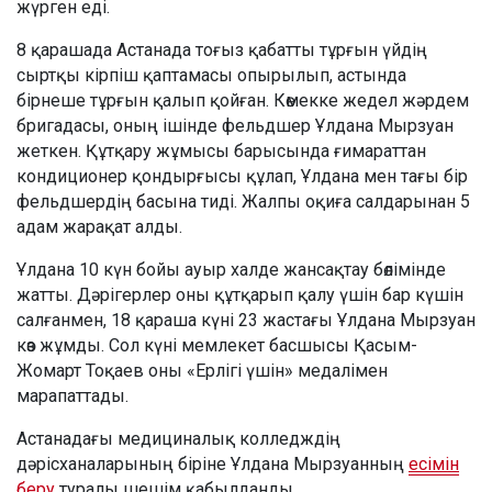
жүрген еді.
8 қарашада Астанада тоғыз қабатты тұрғын үйдің
сыртқы кірпіш қаптамасы опырылып, астында
бірнеше тұрғын қалып қойған. Көмекке жедел жәрдем
бригадасы, оның ішінде фельдшер Ұлдана Мырзуан
жеткен. Құтқару жұмысы барысында ғимараттан
кондиционер қондырғысы құлап, Ұлдана мен тағы бір
фельдшердің басына тиді. Жалпы оқиға салдарынан 5
адам жарақат алды.
Ұлдана 10 күн бойы ауыр халде жансақтау бөлімінде
жатты. Дәрігерлер оны құтқарып қалу үшін бар күшін
салғанмен, 18 қараша күні 23 жастағы Ұлдана Мырзуан
көз жұмды. Сол күні мемлекет басшысы Қасым-
Жомарт Тоқаев оны «Ерлігі үшін» медалімен
марапаттады.
Астанадағы медициналық колледждің
дәрісханаларының біріне Ұлдана Мырзуанның
есімін
беру
туралы шешім қабылданды.