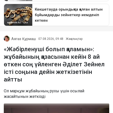
Аягөз Құрмаш
07.08.2026, 09:48
Жаңалықтар
«Жәбірленуші болып қаламын»:
жұбайының қазасынан кейін 8 ай
өткен соң үйленген Әділет Зейнел
істі соңына дейін жеткізетінін
айтты
Ол марқұм жұбайының рухы үшін осылай
жасайтынын жеткізді