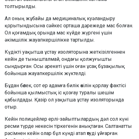
толтырылды.
Ал оның жұбайы да медициналық куәландыру
қорытындысына сәйкес орташа дәрежеде мас болған.
Ол қоғамдық орында мас күйде жүргені үшін
әкімшілік жауапкершілікке тартылды.
Күдікті уақытша ұстау изоляторына жеткізілгеннен
кейін де тынышталмай, ондағы қолжуғышты
сындырған. Осы әрекеті үшін оған ұсақ бұзақылық
бойынша жауапкершілік жүктелді.
Бұдан бөлек, сот ер адамға билік өкілін қорлау фактісі
бойынша қылмыстық іс қозғау туралы шешім
қабылдады. Қазір ол уақытша ұстау изоляторында
отыр.
Кейін полицейлер ерлі-зайыптылардың дәл сол күні
ресми түрде некесін тіркегенін анықтаған. Салтанатты
рәсімнен кейін олар бұл күнді атап өтуді ұйғарған.