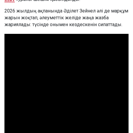
2026 жылдың ақпанында Әділет Зейнел әлі де марқұм
жарын жоқтап, әлеуметтік желіде жаңа жазба
жариялады: түсінде онымен кездескенін сипаттады.