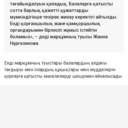
тағайындалуын қаладық. Балаларға қатысты
сотта барлық қажетті құжаттарды
мүмкіндігінше тезірек жинау керектігі айтылды.
Енді қорғаншылық және қамқоршылық
органдарымен бірлесіп жұмыс істейтін
боламыз», – деді марқұмның туысы Жанна
Нұрғазинова.
Енді марқұмның туыстары балалардың алдағы
тағдыры мен олардың құқықтары мен мүдделерін
қорғауға қатысты мәселелерді шешумен айналысады.