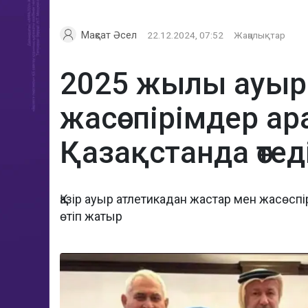
Мақсат Әсел
22.12.2024, 07:52
Жаңалықтар
2025 жылы ауыр
жасөспірімдер а
Қазақстанда өтед
Қазір ауыр атлетикадан жастар мен жасөс
өтіп жатыр