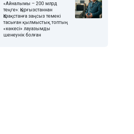
«Айналымы – 200 млрд
теңге»: Қырғызстаннан
Қазақстанға заңсыз темекі
тасыған қылмыстық топтың
«көкесі» лауазымды
шенеунік болған