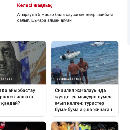
Келесі жаңалық
Атырауда 5 жасар бала саусағын темір шайбаға
салып, шығара алмай қалған