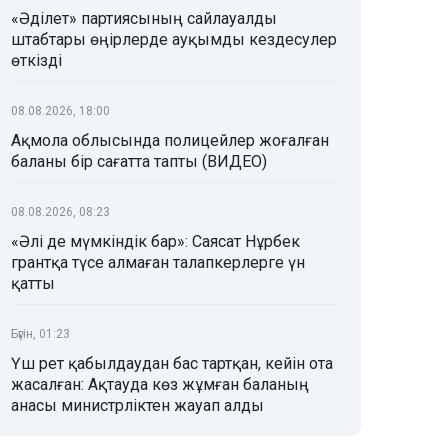
«Әділет» партиясының сайлауалды
штабтары өңірлерде ауқымды кездесулер
өткізді
08.08.2026, 18:00
Ақмола облысында полицейлер жоғалған
баланы бір сағатта тапты (ВИДЕО)
08.08.2026, 08:23
«Әлі де мүмкіндік бар»: Саясат Нұрбек
грантқа түсе алмаған талапкерлерге үн
қатты
Бүгін, 01:23
Үш рет қабылдаудан бас тартқан, кейін ота
жасалған: Ақтауда көз жұмған баланың
анасы министрліктен жауап алды