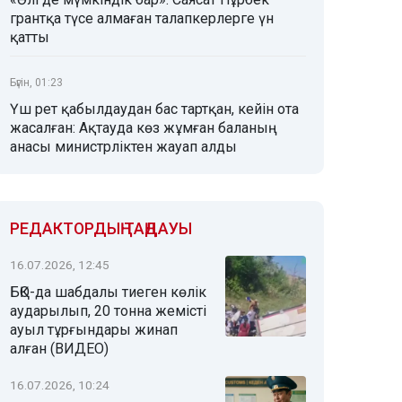
грантқа түсе алмаған талапкерлерге үн
қатты
Бүгін, 01:23
Үш рет қабылдаудан бас тартқан, кейін ота
жасалған: Ақтауда көз жұмған баланың
анасы министрліктен жауап алды
РЕДАКТОРДЫҢ ТАҢДАУЫ
16.07.2026, 12:45
БҚО-да шабдалы тиеген көлік
аударылып, 20 тонна жемісті
ауыл тұрғындары жинап
алған (ВИДЕО)
16.07.2026, 10:24