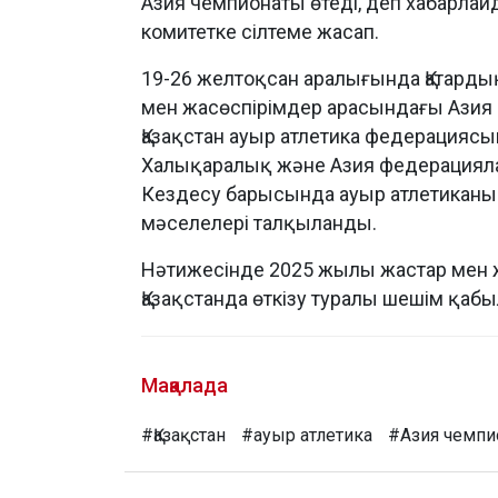
Азия чемпионаты өтеді, деп хабарла
комитетке сілтеме жасап.
19-26 желтоқсан аралығында Қатарды
мен жасөспірімдер арасындағы Азия
Қазақстан ауыр атлетика федерацияс
Халықаралық және Азия федерациял
Кездесу барысында ауыр атлетикан
мәселелері талқыланды.
Нәтижесінде 2025 жылы жастар мен 
Қазақстанда өткізу туралы шешім қаб
Мақалада
#Қазақстан
#ауыр атлетика
#Азия чемпи