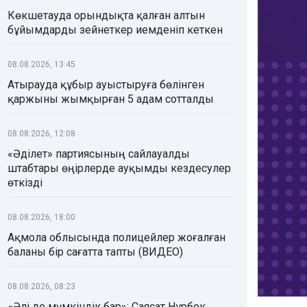
Көкшетауда орындықта қалған алтын
бұйымдарды зейнеткер иемденіп кеткен
08.08.2026, 13:45
Атырауда құбыр ауыстыруға бөлінген
қаржыны жымқырған 5 адам сотталды
08.08.2026, 12:08
«Әділет» партиясының сайлауалды
штабтары өңірлерде ауқымды кездесулер
өткізді
08.08.2026, 18:00
Ақмола облысында полицейлер жоғалған
баланы бір сағатта тапты (ВИДЕО)
08.08.2026, 08:23
«Әлі де мүмкіндік бар»: Саясат Нұрбек