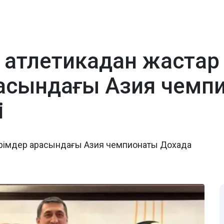
 атлетикадан жастар
расындағы Азия чемп
і
пірімдер арасындағы Азия чемпионаты Дохада