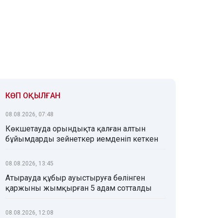
КӨП ОҚЫЛҒАН
08.08.2026, 07:48
Көкшетауда орындықта қалған алтын
бұйымдарды зейнеткер иемденіп кеткен
08.08.2026, 13:45
Атырауда құбыр ауыстыруға бөлінген
қаржыны жымқырған 5 адам сотталды
08.08.2026, 12:08