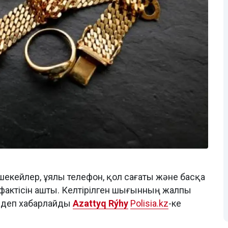
шекейлер, ұялы телефон, қол сағаты және басқа
 фактісін ашты. Келтірілген шығынның жалпы
, деп хабарлайды
Azattyq Rýhy
Polisia.kz
-ке