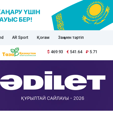
nd
AR Sport
Қоғам
Заң мен тәртіп
$
469.93
€
541.64
₽
5.71