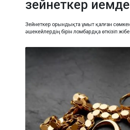
зейнеткер иемде
Зейнеткер орындықта ұмыт қалған сөмкені 
әшекейлердің бірін ломбардқа өткізіп жіб