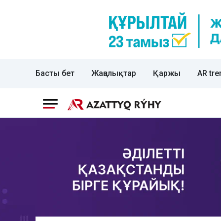
Басты бет
Жаңалықтар
Қаржы
AR tre