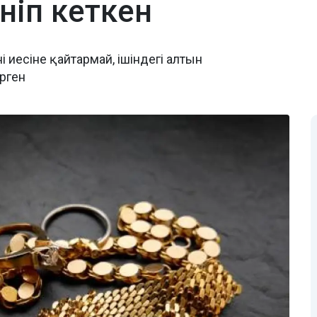
ніп кеткен
иесіне қайтармай, ішіндегі алтын
ерген