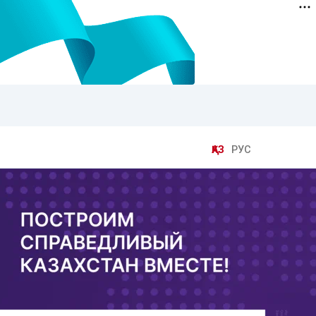
ҚАЗ
РУС