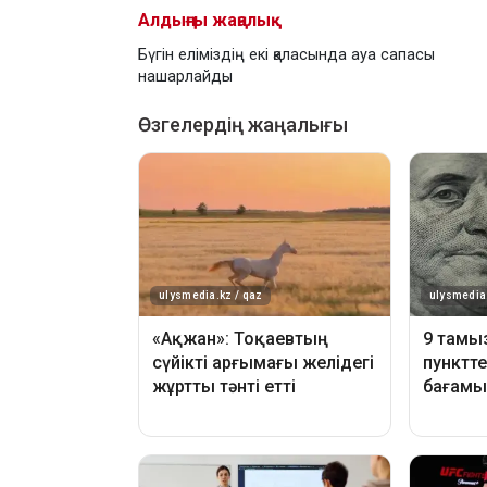
Алдыңғы жаңалық
Бүгін еліміздің екі қаласында ауа сапасы
нашарлайды