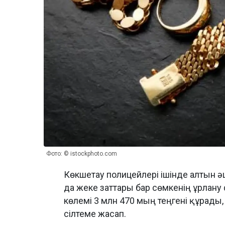
Фото: © istockphoto.com
Көкшетау полицейлері ішінде алтын ә
да жеке заттары бар сөмкенің ұрлану
көлемі 3 млн 470 мың теңгені құрады
сілтеме жасап.