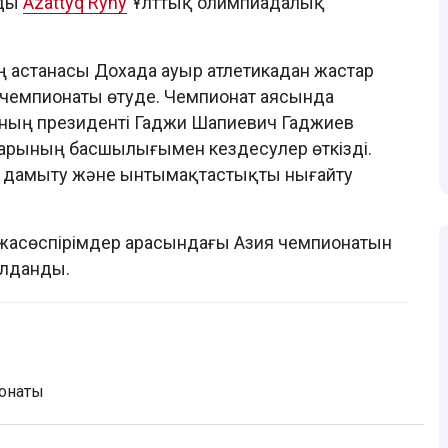
йды
Azattyq Rýhy
Ұлттық олимпиадалық
ң астанасы Дохада ауыр атлетикадан жастар
 чемпионаты өтуде. Чемпионат аясында
ының президенті Гаджи Шапиевич Гаджиев
арының басшылығымен кездесулер өткізді.
ы дамыту және ынтымақтастықты нығайту
жасөспірімдер арасындағы Азия чемпионатын
ылданды.
онаты