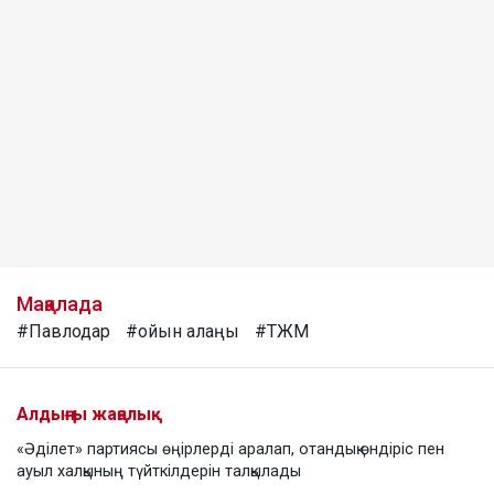
Мақалада
#Павлодар
#ойын алаңы
#ТЖМ
Алдыңғы жаңалық
«Әділет» партиясы өңірлерді аралап, отандық өндіріс пен
ауыл халқының түйткілдерін талқылады