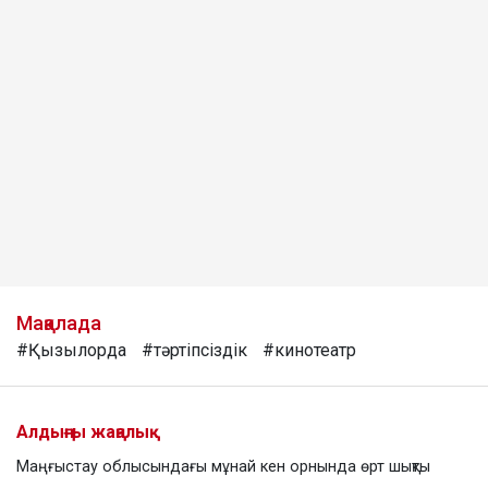
Мақалада
#Қызылорда
#тәртіпсіздік
#кинотеатр
Алдыңғы жаңалық
Маңғыстау облысындағы мұнай кен орнында өрт шықты