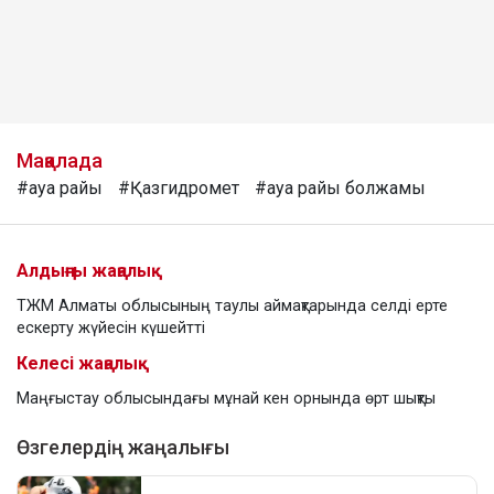
Мақалада
#ауа райы
#Қазгидромет
#ауа райы болжамы
Алдыңғы жаңалық
ТЖМ Алматы облысының таулы аймақтарында селді ерте
ескерту жүйесін күшейтті
Келесі жаңалық
Маңғыстау облысындағы мұнай кен орнында өрт шықты