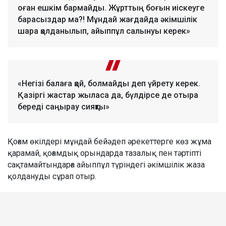
оған ешкім бармайды. Жұрттың боғын иіскеуге
барасыздар ма?! Мұндай жағдайда әкімшілік
шара қолданылып, айыппұл салынуы керек»
«Негізі балаға қой, болмайды деп үйрету керек.
Қазіргі жастар жыласа да, бүлдірсе де отыра
береді саңырау сияқты»
Қоғам өкілдері мұндай бейәдеп әрекеттерге көз жұма
қарамай, қоғамдық орындарда тазалық пен тәртіпті
сақтамайтындарға айыппұл түріндегі әкімшілік жаза
қолдануды сұрап отыр.