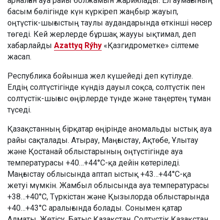
арналған ауа райы болжамын жариялады. Ел аумағының
басым бөлігінде күн күркіреп жаңбыр жауып,
оңтүстік-шығыстың таулы аудандарында өткінші нөсер
төгеді. Кей жерлерде бұршақ жаууы ықтимал, деп
хабарлайды
Azattyq Rýhy
«Қазгидрометке» сілтеме
жасап.
Республика бойынша жел күшейеді деп күтілуде.
Елдің солтүстігінде күндіз дауыл соқса, солтүстік пен
солтүстік-шығыс өңірлерде түнде және таңертең тұман
түседі.
Қазақстанның бірқатар өңірінде аномальды ыстық ауа
райы сақталады. Атырау, Маңғыстау, Ақтөбе, Ұлытау
және Қостанай облыстарының оңтүстігінде ауа
температурасы +40…+44°C-қа дейін көтеріледі.
Маңғыстау облысында аптап ыстық +43…+44°C-қа
жетуі мүмкін. Жамбыл облысында ауа температурасы
+38…+40°C, Түркістан және Қызылорда облыстарында
+40…+43°C аралығында болады. Сонымен қатар
Алматы, Жетісу, Батыс Қазақстан, Солтүстік Қазақстан,