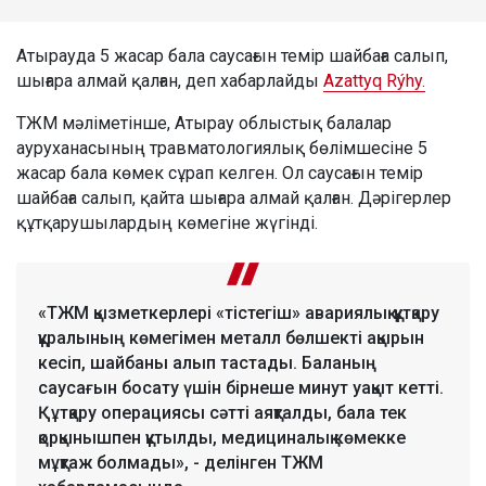
Атырауда 5 жасар бала саусағын темір шайбаға салып,
шығара алмай қалған, деп хабарлайды
Azattyq Rýhy.
ТЖМ мәліметінше, Атырау облыстық балалар
ауруханасының травматологиялық бөлімшесіне 5
жасар бала көмек сұрап келген. Ол саусағын темір
шайбаға салып, қайта шығара алмай қалған. Дәрігерлер
құтқарушылардың көмегіне жүгінді.
«ТЖМ қызметкерлері «тістегіш» авариялық-құтқару
құралының көмегімен металл бөлшекті ақырын
кесіп, шайбаны алып тастады. Баланың
саусағын босату үшін бірнеше минут уақыт кетті.
Құтқару операциясы сәтті аяқталды, бала тек
қорқынышпен құтылды, медициналық көмекке
мұқтаж болмады», - делінген ТЖМ