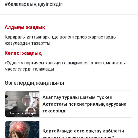
#балалардың қауіпсіздігі
Алдыңғы жаңалық
Қарқаралы ұлттық паркінде волонтерлер жартастарды
жазулардан тазартты
Келесі жаңалық
«Әділет» партиясы халықпен ашық диалог өткізіп, маңызды
мәселелерді талқылады