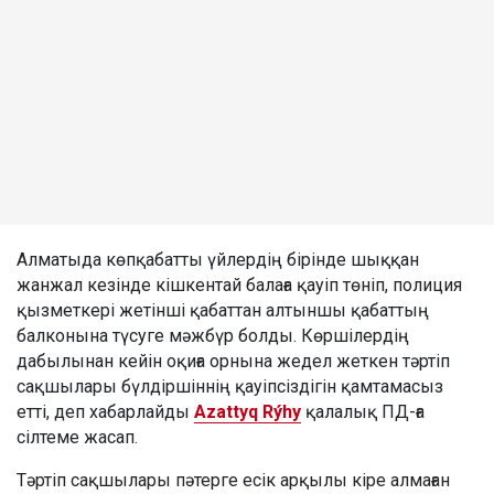
Алматыда көпқабатты үйлердің бірінде шыққан
жанжал кезінде кішкентай балаға қауіп төніп, полиция
қызметкері жетінші қабаттан алтыншы қабаттың
балконына түсуге мәжбүр болды. Көршілердің
дабылынан кейін оқиға орнына жедел жеткен тәртіп
сақшылары бүлдіршіннің қауіпсіздігін қамтамасыз
етті, деп хабарлайды
Azattyq Rýhy
қалалық ПД-ға
сілтеме жасап.
Тәртіп сақшылары пәтерге есік арқылы кіре алмаған