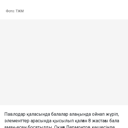
Фото: ТЖМ
Павлодар қаласында балалар алаңында ойнап жүріп,
элементтер арасында қысылып қалған 8 жастағы бала
аман-есен босатылды. Оқиға Лермонтов көшесінде