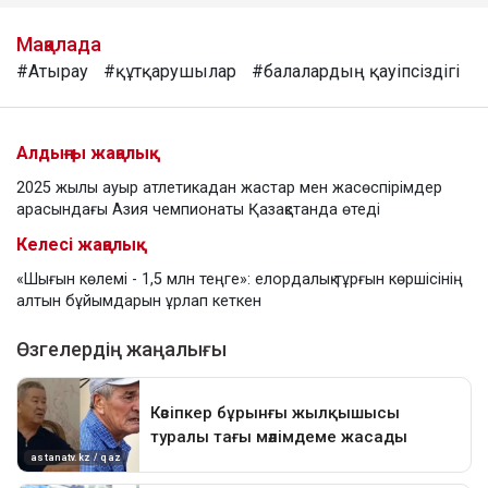
Мақалада
#Атырау
#құтқарушылар
#балалардың қауіпсіздігі
Алдыңғы жаңалық
2025 жылы ауыр атлетикадан жастар мен жасөспірімдер
арасындағы Азия чемпионаты Қазақстанда өтеді
Келесі жаңалық
«Шығын көлемі - 1,5 млн теңге»: елордалық тұрғын көршісінің
алтын бұйымдарын ұрлап кеткен