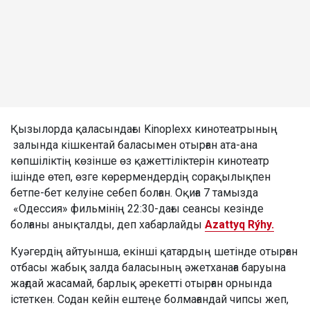
Қызылорда қаласындағы Kinoplexx кинотеатрының
залында кішкентай баласымен отырған ата-ана
көпшіліктің көзінше өз қажеттіліктерін кинотеатр
ішінде өтеп, өзге көрермендердің сорақылықпен
бетпе-бет келуіне себеп болған. Оқиға 7 тамызда
«Одессия» фильмінің 22:30-дағы сеансы кезінде
болғаны анықталды, деп хабарлайды
Azattyq Rýhy.
Куәгердің айтуынша, екінші қатардың шетінде отырған
отбасы жабық залда баласының әжетханаға баруына
жағдай жасамай, барлық әрекетті отырған орнында
істеткен. Содан кейін ештеңе болмағандай чипсы жеп,