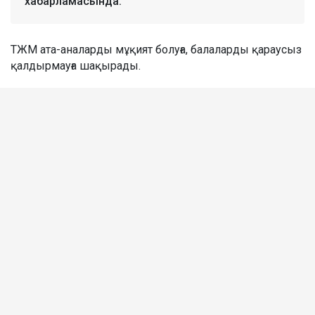
хабарламасында.
ТЖМ ата-аналарды мұқият болуға, балаларды қараусыз
қалдырмауға шақырады.