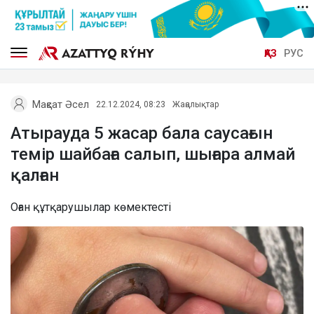
ҚАЗ
РУС
Мақсат Әсел
22.12.2024, 08:23
Жаңалықтар
Атырауда 5 жасар бала саусағын
темір шайбаға салып, шығара алмай
қалған
Оған құтқарушылар көмектесті