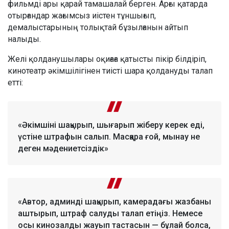
фильмді ары қарай тамашалай берген. Арғы қатарда
отырғандар жағымсыз иістен тұншығып,
демалыстарының толықтай бұзылғанын айтып
налыды.
Желі қолданушылары оқиғаға қатысты пікір білдіріп,
кинотеатр әкімшілігінен тиісті шара қолдануды талап
етті:
«Әкімшіні шақырып, шығарып жіберу керек еді,
үстіне штрафын салып. Масқара ғой, мынау не
деген мәдениетсіздік»
«Автор, админді шақырып, камерадағы жазбаны
аштырып, штраф салуды талап етіңіз. Немесе
осы кинозалды жауып тастасын — бұлай болса,