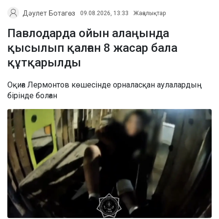
Дәулет Ботагөз
09.08.2026, 13:33
Жаңалықтар
Павлодарда ойын алаңында
қысылып қалған 8 жасар бала
құтқарылды
Оқиға Лермонтов көшесінде орналасқан аулалардың
бірінде болған