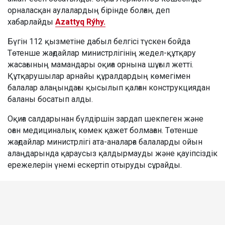
орналасқан аулалардың бірінде болған, деп
хабарлайды
Azattyq Rýhy.
Бүгін 112 қызметіне дабыл белгісі түскен бойда
Төтенше жағдайлар министрлігінің жедел-құтқару
жасағының мамандары оқиға орнына шұғыл жетті.
Құтқарушылар арнайы құралдардың көмегімен
балалар алаңындағы қысылып қалған конструкциядан
баланы босатып алды.
Оқиға салдарынан бүлдіршін зардап шекпеген және
оған медициналық көмек қажет болмаған. Төтенше
жағдайлар министрлігі ата-аналарға балаларды ойын
алаңдарында қараусыз қалдырмауды және қауіпсіздік
ережелерін үнемі ескертіп отыруды сұрайды.