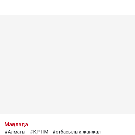
Мақалада
#Алматы
#ҚР ІІМ
#отбасылық жанжал