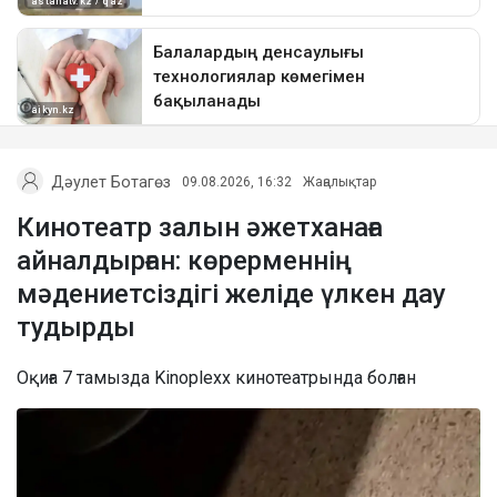
Дәулет Ботагөз
09.08.2026, 16:32
Жаңалықтар
Кинотеатр залын әжетханаға
айналдырған: көрерменнің
мәдениетсіздігі желіде үлкен дау
тудырды
Оқиға 7 тамызда Kinoplexx кинотеатрында болған