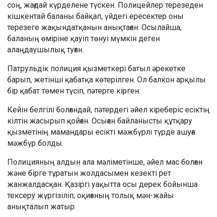
соң, жағдай күрделене түскен. Полицейлер терезеден
кішкентай баланы байқап, үйдегі ересектер оны
терезеге жақындатқанын анықтаған. Осылайша,
баланың өміріне қауіп төнуі мүмкін деген
алаңдаушылық туған.
Патрульдік полиция қызметкері батыл әрекетке
барып, жетінші қабатқа көтерілген. Ол балкон арқылы
бір қабат төмен түсіп, пәтерге кірген.
Кейін белгілі болғандай, пәтердегі әйел кіреберіс есіктің
кілтін жасырып қойған. Осыған байланысты құтқару
қызметінің мамандары есікті мәжбүрлі түрде ашуға
мәжбүр болды.
Полицияның алдын ала мәліметінше, әйел мас болған
және бірге тұратын жолдасымен кезекті рет
жанжалдасқан. Қазіргі уақытта осы дерек бойынша
тексеру жүргізіліп, оқиғаның толық мән-жайы
анықталып жатыр.