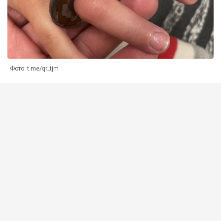
Фото: t.me/qr_tjm